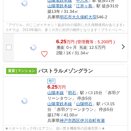
山陽電鉄本線
「
中八木
」駅 徒歩21分
山陽電鉄本線
「
江井ヶ島
」駅 徒歩31分
築13年 / 31.34㎡
兵庫県
明石市
大久保町大窪
546-2
「アヴリル」のここがイチオシ！徒歩5分の場所に大久保郵便局があります♪
コチラは、2013年築の、多くの方に好評の物件となります！プライバシーに
も配慮した防音性の高いマンション☆山...
6.25
万
円
(管理費等：5,200円 )
0ヶ月
12.5万円
敷金
礼金
2階 / 1K / 31.34㎡
パストラルメゾングラン
賃貸 | マンション
敷0
6.25
万円
山陽本線
「
明石
」駅 バス15分 「赤羽グ
リーンタウン」 停歩5分
山陽電鉄本線
「
山陽明石
」駅 バス15
分 「赤羽グリーンタウン」 停歩5分
築17年 / 41.00㎡
兵庫県
神戸市西区
伊川谷町有瀬
★☆オートロック付♪エアコン、追い焚き機能等の設備充実☆★