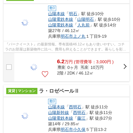
敷0
山陽本線
「
明石
」駅 徒歩10分
山陽電鉄本線
「
山陽明石
」駅 徒歩10分
山陽電鉄本線
「
人丸前
」駅 徒歩14分
築27年 / 46.12㎡
兵庫県
明石市
上ノ丸
１丁目9-19
『パークイースト』の最新情報。専有面積46.12㎡もあり使いやすい。コチ
ラのお部屋は新築物件に比べ、費用も抑えることができます。暮らしを彩
る、ステキなバルコニーのある物件となっ...
6.2
万
円
(管理費等：3,000円 )
0ヶ月
10万円
敷金
礼金
2階 / 2DK / 46.12㎡
ラ・ロゼベールⅡ
賃貸 | マンション
敷0
山陽本線
「
西明石
」駅 徒歩11分
山陽新幹線
「
西明石
」駅 徒歩11分
山陽電鉄本線
「
藤江
」駅 徒歩27分
築14年 / 29.85㎡
兵庫県
明石市
小久保
５丁目13-2