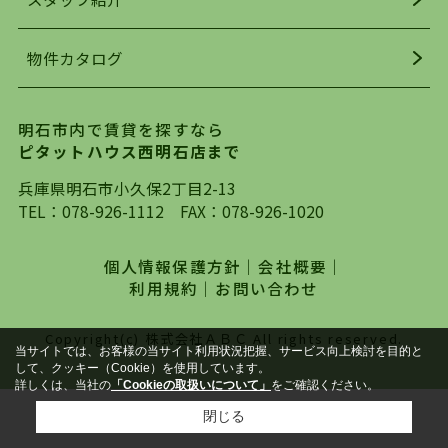
均年齢も若く、お客様の事を第一に考え、毎日新
着の物件の情報をリサーチし、ＨＰにて随時更新
物件カタログ
を行っており地域最大級の情報取扱量を誇ってお
ります。店頭で限られた物件をご紹介する、従来
の不動産のスタイルではなく、まずは、お客様ご
明石市内で賃貸を探すなら
自身でインターネットを利用し、理想のお部屋を
ピタットハウス西明石店まで
探していただき、選択していただいた物件情報に
対して、専門知識を持ったスタッフがサポートさ
兵庫県明石市小久保2丁目2-13
せていただくスタイルを心がけております。私た
TEL：
078-926-1112
FAX：078-926-1020
ちピタットハウス西明石店が大切にしていること
は、一度だけでは終わらない、お客様との末長い
個人情報保護方針
｜
会社概要
｜
お付き合いです。初めての一人暮らしから、就
利用規約
｜
お問い合わせ
職・ご結婚・売買物件の購入、などなど一生涯に
わたる、良きアドバイザーとして、地域に密着し
Copyright(c) 株式会社ＡＢＣ All rights reserved.
た営業スタイルで様々なお役立ちができればと強
当サイトでは、お客様の当サイト利用状況把握、サービス向上検討を目的と
して、クッキー（Cookie）を使用しています。
く思っております。ぜひ、明石市・神戸市西区で
詳しくは、当社の
「Cookieの取扱いについて」
をご確認ください。
物件をお探しになってる方は、お気軽にお問い合
閉じる
わせください。