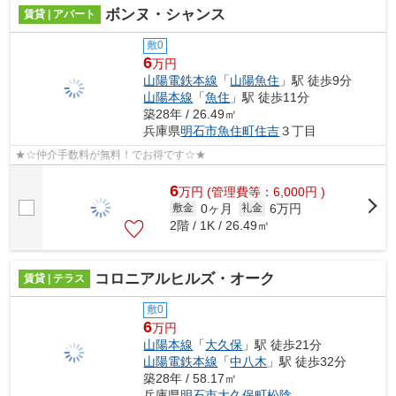
ボンヌ・シャンス
賃貸 | アパート
敷0
6
万円
山陽電鉄本線
「
山陽魚住
」駅 徒歩9分
山陽本線
「
魚住
」駅 徒歩11分
築28年 / 26.49㎡
兵庫県
明石市
魚住町住吉
３丁目
★☆仲介手数料が無料！でお得です☆★
6
万
円
(管理費等：6,000円 )
0ヶ月
6万円
敷金
礼金
2階 / 1K / 26.49㎡
コロニアルヒルズ・オーク
賃貸 | テラス
敷0
6
万円
山陽本線
「
大久保
」駅 徒歩21分
山陽電鉄本線
「
中八木
」駅 徒歩32分
築28年 / 58.17㎡
兵庫県
明石市
大久保町松陰