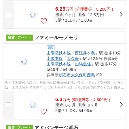
6.25
万
円
(管理費等：5,200円 )
0ヶ月
12.5万円
敷金
礼金
3階 / 1LDK / 41.00㎡
ファミールモノモリ
賃貸 | アパート
敷0
山陽電鉄本線
「
西江井ヶ島
」駅 徒歩10分
山陽本線
「
大久保
」駅 バス8分 停歩5分
山陽電鉄本線
「
山陽魚住
」駅 徒歩17分
築19年 / 54.06㎡
兵庫県
明石市
大久保町西島
1021
近くて利便性の高い、敷地内に駐車場があるお住まいです♪湿気が苦手な方に
は、木造の物件で自然と共に生活を送りましょう♪徒歩でのアクセスも快適
な、10分に駅が立地する物件です♪使い...
6.3
万
円
(管理費等：4,500円 )
0ヶ月
0ヶ月
敷金
礼金
2階 / 1LDK / 54.06㎡
アドバンテージ明石
賃貸 | アパート