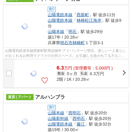
敷0
山陽電鉄本線
「
西新町
」駅 徒歩11分
山陽電鉄本線
「
林崎松江海岸
」駅 徒歩9
分
山陽本線
「
明石
」駅 徒歩29分
築17年 / 20.28㎡
兵庫県
明石市
林崎町
１丁目3-1
山陽電気鉄道本線西新町駅周辺物件:アドバンテージ明石。楽しい一人暮らし
がおくれるお料理ラクラクの台所スペース。お引越しを急がれてる方もこち
らは空き部屋ですので案内できます。...
6.3
万
円
(管理費等：5,000円 )
0ヶ月
6.3万円
敷金
礼金
2階 / 1K / 20.28㎡
アルハンブラ
賃貸 | アパート
敷0
山陽本線
「
西明石
」駅 徒歩20分
山陽新幹線
「
西明石
」駅 徒歩20分
山陽電鉄本線
「
藤江
」駅 徒歩32分
築19年 / 30.00㎡