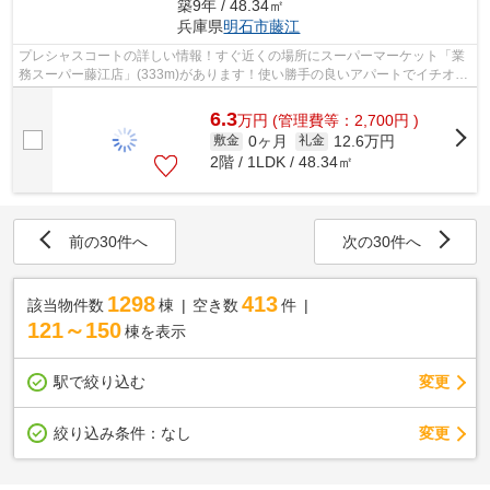
築9年 / 48.34㎡
兵庫県
明石市
藤江
プレシャスコートの詳しい情報！すぐ近くの場所にスーパーマーケット「業
務スーパー藤江店」(333m)があります！使い勝手の良いアパートでイチオシ
の賃貸物件です！ニーズの高い、陽当...
6.3
万
円
(管理費等：2,700円 )
0ヶ月
12.6万円
敷金
礼金
2階 / 1LDK / 48.34㎡
前の30件へ
次の30件へ
1298
413
該当物件数
棟
空き数
件
121～150
棟を表示
駅で絞り込む
変更
変更
絞り込み条件：
なし