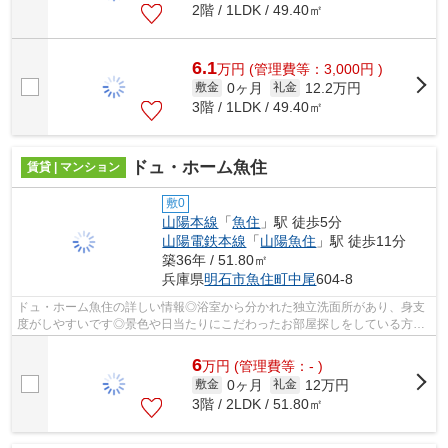
2階 / 1LDK / 49.40㎡
6.1
万
円
(管理費等：3,000円 )
0ヶ月
12.2万円
敷金
礼金
3階 / 1LDK / 49.40㎡
ドュ・ホーム魚住
賃貸 | マンション
敷0
山陽本線
「
魚住
」駅 徒歩5分
山陽電鉄本線
「
山陽魚住
」駅 徒歩11分
築36年 / 51.80㎡
兵庫県
明石市
魚住町中尾
604-8
ドュ・ホーム魚住の詳しい情報◎浴室から分かれた独立洗面所があり、身支
度がしやすいです◎景色や日当たりにこだわったお部屋探しをしている方に
オススメの物件を提供します◎運命の赤い...
6
万
円
(管理費等：- )
0ヶ月
12万円
敷金
礼金
3階 / 2LDK / 51.80㎡