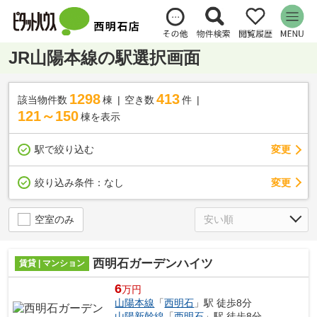
JR山陽本線の駅選択画面
1298
413
該当物件数
棟
空き数
件
121～150
棟を表示
駅で絞り込む
変更
変更
絞り込み条件：
なし
空室のみ
西明石ガーデンハイツ
賃貸 | マンション
6
万円
山陽本線
「
西明石
」駅 徒歩8分
山陽新幹線
「
西明石
」駅 徒歩8分