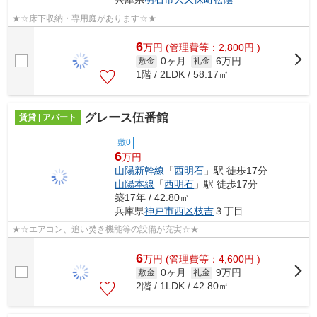
★☆床下収納・専用庭があります☆★
6
万
円
(管理費等：2,800円 )
0ヶ月
6万円
敷金
礼金
1階 / 2LDK / 58.17㎡
グレース伍番館
賃貸 | アパート
敷0
6
万円
山陽新幹線
「
西明石
」駅 徒歩17分
山陽本線
「
西明石
」駅 徒歩17分
築17年 / 42.80㎡
兵庫県
神戸市西区
枝吉
３丁目
★☆エアコン、追い焚き機能等の設備が充実☆★
6
万
円
(管理費等：4,600円 )
0ヶ月
9万円
敷金
礼金
2階 / 1LDK / 42.80㎡