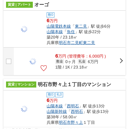
オーゴ
賃貸 | アパート
敷0
6
万円
山陽電鉄本線
「
東二見
」駅 徒歩6分
山陽本線
「
魚住
」駅 徒歩22分
築20年 / 23.18㎡
兵庫県
明石市
二見町東二見
6
万
円
(管理費等：6,000円 )
0ヶ月
6万円
敷金
礼金
1階 / 1K / 23.18㎡
明石市野々上１丁目のマンション
賃貸 | マンション
敷0
礼0
6
万円
山陽本線
「
西明石
」駅 徒歩13分
山陽新幹線
「
西明石
」駅 徒歩13分
築38年 / 58.00㎡
兵庫県
明石市
野々上
１丁目