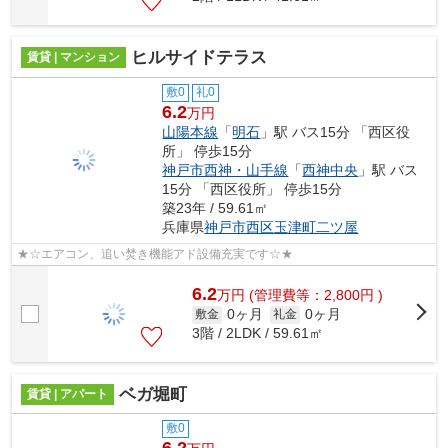
ヒルサイドテラス
賃貸 | マンション
敷0
礼0
6.2
万円
山陽本線
「
明石
」駅 バス15分 「西区役
所」 停歩15分
神戸市西神・山手線
「
西神中央
」駅 バス
15分 「西区役所」 停歩15分
築23年 / 59.61㎡
兵庫県
神戸市西区
玉津町二ツ屋
★☆エアコン、追い焚き機能アド設備充実です☆★
6.2
万
円
(管理費等：2,800円 )
0ヶ月
0ヶ月
敷金
礼金
3階 / 2LDK / 59.61㎡
ベガ堀町
賃貸 | アパート
敷0