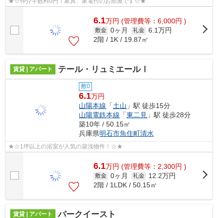
★☆仲介手数料0円！家具、家電付のお部屋です☆★
6.1
万
円
(管理費等：6,000円 )
0ヶ月
6.1万円
敷金
礼金
2階 / 1K / 19.87㎡
テール・リュミエールⅠ
賃貸 | アパート
敷0
6.1
万円
山陽本線
「
土山
」駅 徒歩15分
山陽電鉄本線
「
東二見
」駅 徒歩28分
築10年 / 50.15㎡
兵庫県
明石市
魚住町清水
★☆1坪以上の浴室が人気の築浅物件！☆★
6.1
万
円
(管理費等：2,300円 )
0ヶ月
12.2万円
敷金
礼金
2階 / 1LDK / 50.15㎡
パークイースト
賃貸 | アパート