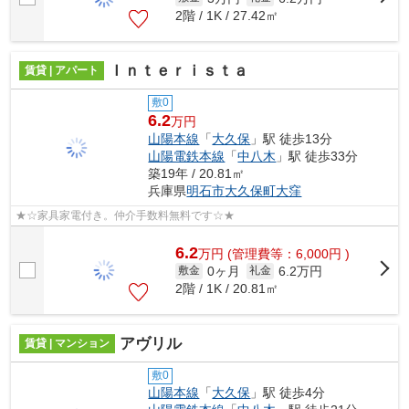
2階 / 1K / 27.42㎡
Ｉｎｔｅｒｉｓｔａ
賃貸 | アパート
敷0
6.2
万円
山陽本線
「
大久保
」駅 徒歩13分
山陽電鉄本線
「
中八木
」駅 徒歩33分
築19年 / 20.81㎡
兵庫県
明石市
大久保町大窪
★☆家具家電付き。仲介手数料無料です☆★
6.2
万
円
(管理費等：6,000円 )
0ヶ月
6.2万円
敷金
礼金
2階 / 1K / 20.81㎡
アヴリル
賃貸 | マンション
敷0
山陽本線
「
大久保
」駅 徒歩4分