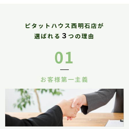
ピタットハウス西明石店が
３
選ばれる
つの理由
01
お客様第一主義