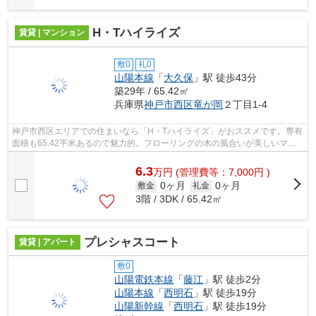
H・Tハイライズ
賃貸 | マンション
敷0
礼0
山陽本線
「
大久保
」駅 徒歩43分
築29年 / 65.42㎡
兵庫県
神戸市西区
竜が岡
２丁目1-4
神戸市西区エリアでの住まいなら「H・Tハイライズ」がおススメです。専有
面積も65.42平米あるので魅力的。フローリングの木の風合いが美しいマン
ションとなっています。閑静な住宅地は...
6.3
万
円
(管理費等：7,000円 )
0ヶ月
0ヶ月
敷金
礼金
3階 / 3DK / 65.42㎡
プレシャスコート
賃貸 | アパート
敷0
山陽電鉄本線
「
藤江
」駅 徒歩2分
山陽本線
「
西明石
」駅 徒歩19分
山陽新幹線
「
西明石
」駅 徒歩19分