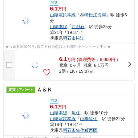
敷0
6.1
万円
山陽電鉄本線
「
林崎松江海岸
」駅 徒歩5
分
山陽本線
「
西明石
」駅 徒歩25分
築21年 / 19.87㎡
兵庫県
明石市
松江
★☆家具家電付き♪ロフト付♪家賃1ヶ月無料キャンペーン中☆★
6.1
万
円
(管理費等：6,000円 )
0ヶ月
6.1万円
敷金
礼金
2階 / 1K / 19.87㎡
Ａ＆Ｋ
賃貸 | アパート
敷0
6.1
万円
山陽本線
「
魚住
」駅 徒歩10分
山陽電鉄本線
「
山陽魚住
」駅 徒歩22分
築18年 / 19.87㎡
兵庫県
明石市
魚住町西岡