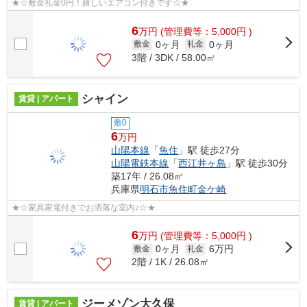
★☆敷金礼金0円！嬉しいエアコン付きです☆★
6
万
円
(管理費等：5,000円 )
0ヶ月
0ヶ月
敷金
礼金
3階 / 3DK / 58.00㎡
シャイン
賃貸 | アパート
敷0
6
万円
山陽本線
「
魚住
」駅 徒歩27分
山陽電鉄本線
「
西江井ヶ島
」駅 徒歩30分
築17年 / 26.08㎡
兵庫県
明石市
魚住町金ケ崎
★☆家具家電付きでお洒落な室内♪☆★
6
万
円
(管理費等：5,000円 )
0ヶ月
6万円
敷金
礼金
2階 / 1K / 26.08㎡
ジーメゾン大久保
賃貸 | アパート