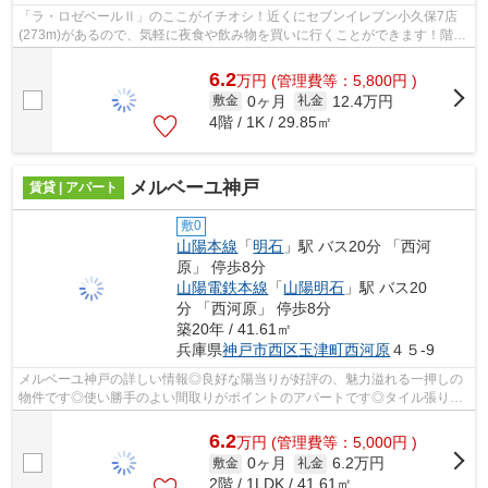
「ラ・ロゼベールⅡ」のここがイチオシ！近くにセブンイレブン小久保7店
(273m)があるので、気軽に夜食や飲み物を買いに行くことができます！階層
差の移動に便利なエレベーターがついて...
6.2
万
円
(管理費等：5,800円 )
0ヶ月
12.4万円
敷金
礼金
4階 / 1K / 29.85㎡
メルベーユ神戸
賃貸 | アパート
敷0
山陽本線
「
明石
」駅 バス20分 「西河
原」 停歩8分
山陽電鉄本線
「
山陽明石
」駅 バス20
分 「西河原」 停歩8分
築20年 / 41.61㎡
兵庫県
神戸市西区
玉津町西河原
４５-9
メルベーユ神戸の詳しい情報◎良好な陽当りが好評の、魅力溢れる一押しの
物件です◎使い勝手のよい間取りがポイントのアパートです◎タイル張りの
きれいな外観も特徴の一つです◎山陽本線...
6.2
万
円
(管理費等：5,000円 )
0ヶ月
6.2万円
敷金
礼金
2階 / 1LDK / 41.61㎡