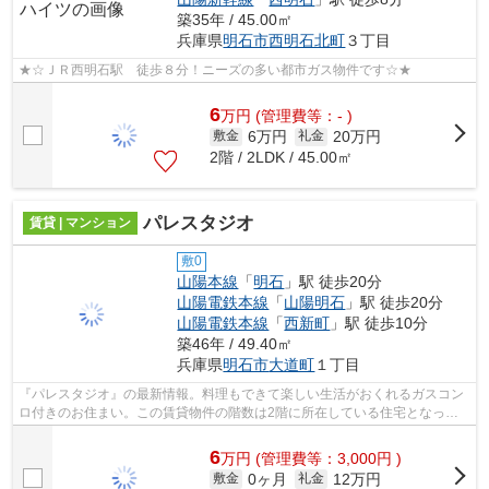
築35年 / 45.00㎡
兵庫県
明石市
西明石北町
３丁目
★☆ＪＲ西明石駅 徒歩８分！ニーズの多い都市ガス物件です☆★
6
万
円
(管理費等：- )
6万円
20万円
敷金
礼金
2階 / 2LDK / 45.00㎡
パレスタジオ
賃貸 | マンション
敷0
山陽本線
「
明石
」駅 徒歩20分
山陽電鉄本線
「
山陽明石
」駅 徒歩20分
山陽電鉄本線
「
西新町
」駅 徒歩10分
築46年 / 49.40㎡
兵庫県
明石市
大道町
１丁目
『パレスタジオ』の最新情報。料理もできて楽しい生活がおくれるガスコン
ロ付きのお住まい。この賃貸物件の階数は2階に所在している住宅となって
います。TVインターホンのある生活で、...
6
万
円
(管理費等：3,000円 )
0ヶ月
12万円
敷金
礼金