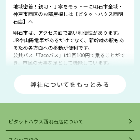
地域密着！親切・丁寧をモットーに明石市全域・
神戸市西区のお部屋探しは【ピタットハウス西明
石店】へ
明石市は、アクセス面で高い利便性があります。
JRや山陽電車があるだけでなく、新幹線の駅もあ
るため各方面への移動が便利です。
公共バス「Tacoバス」は1回100円で乗ることがで
き、市民の大事な足として機能しています。
明石エリアは海沿いに位置しているため、海水浴
場や釣りスポットが多くあります。JR「大久保
弊社についてをもっとみる
駅」周辺には、ビブレ・イオンをはじめとした買
い物施設も多くあり、買い物にも困りません。
アクセス・趣味・レジャー・買い物、全てがバラ
ンスよく揃っているのが、明石市の住みやすさ・
人気の理由です。
ピタットハウス西明石店について
明石駅・西明石駅を中心に、明石市・神戸市西区
でお部屋探している方は、ぜひ当ＨＰにて物件を
お探しになってください。弊社は、スタッフの平
スタッフ紹介