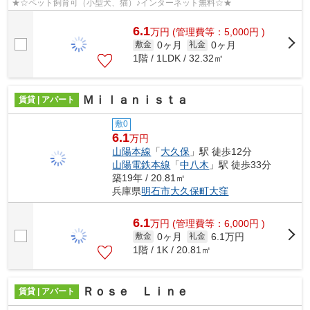
★☆ペット飼育可（小型犬、猫）♪インターネット無料☆★
6.1
万
円
(管理費等：5,000円 )
0ヶ月
0ヶ月
敷金
礼金
1階 / 1LDK / 32.32㎡
Ｍｉｌａｎｉｓｔａ
賃貸 | アパート
敷0
6.1
万円
山陽本線
「
大久保
」駅 徒歩12分
山陽電鉄本線
「
中八木
」駅 徒歩33分
築19年 / 20.81㎡
兵庫県
明石市
大久保町大窪
6.1
万
円
(管理費等：6,000円 )
0ヶ月
6.1万円
敷金
礼金
1階 / 1K / 20.81㎡
Ｒｏｓｅ Ｌｉｎｅ
賃貸 | アパート