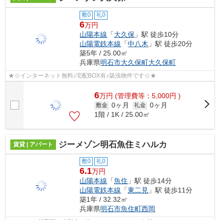
敷0
礼0
6
万円
山陽本線
「
大久保
」駅 徒歩10分
山陽電鉄本線
「
中八木
」駅 徒歩20分
築5年 / 25.00㎡
兵庫県
明石市
大久保町大久保町
★☆インターネット無料♪宅配BOX有♪築浅物件です☆★
6
万
円
(管理費等：5,000円 )
0ヶ月
0ヶ月
敷金
礼金
1階 / 1K / 25.00㎡
ジーメゾン明石魚住ミハルカ
賃貸 | アパート
敷0
礼0
6.1
万円
山陽本線
「
魚住
」駅 徒歩14分
山陽電鉄本線
「
東二見
」駅 徒歩11分
築1年 / 32.32㎡
兵庫県
明石市
魚住町西岡