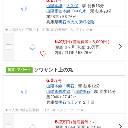
6.2
万円
山陽本線
「
大久保
」駅 徒歩16分
山陽電鉄本線
「
中八木
」駅 徒歩29分
築28年 / 53.76㎡
兵庫県
明石市
大久保町松陰
★☆閑静な住宅街です。駐車場1台分無料でお得です☆★
6.2
万
円
(管理費等：3,000円 )
0ヶ月
10万円
敷金
礼金
2階 / 2LDK / 53.76㎡
ソワサント上の丸
賃貸 | アパート
6.2
万円
山陽本線
「
明石
」駅 徒歩12分
山陽電鉄本線
「
山陽明石
」駅 徒歩11分
築20年 / 27.42㎡
兵庫県
明石市
上ノ丸
２丁目
★☆人気の独立洗面台、IHクッキングヒーター☆★
6.2
万
円
(管理費等：- )
3万円
6.2万円
敷金
礼金