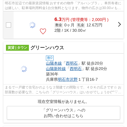
明石市近辺での最新賃貸情報:おすすめの物件「アルハンブラ」。車所有者に
は嬉しい、駐車場利用料金1台分無料となります。物件の広さは30.00㎡もあ
ります。女性からのニーズも高いTVイ...
6.3
万
円
(管理費等：2,000円 )
0ヶ月
12.6万円
敷金
礼金
2階 / 1K / 30.00㎡
グリーンハウス
賃貸 | タウン
敷0
山陽本線
「
西明石
」駅 徒歩20分
山陽新幹線
「
西明石
」駅 徒歩20分
築36年
兵庫県
明石市
沢野
１丁目16-7
まるで一戸建て住宅かのような２階建ての間取りで、４ＤＫの広さです☆ お
部屋数が必要な方、こちらの「グリーンハウス」はいかがでしょうか(*^▽^*)
お掃除しやすい全室フローリング...
現在空室情報がありません。
「グリーンハウス」への
お問い合わせはこちら