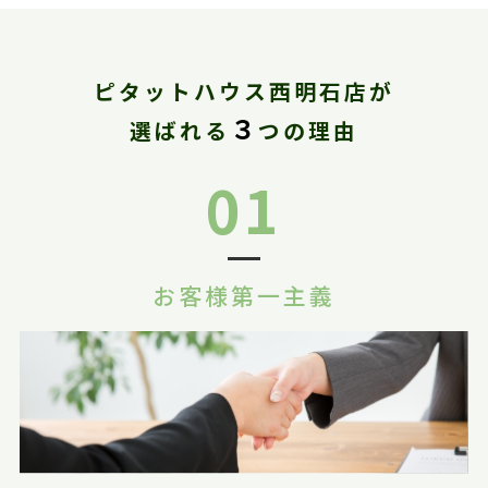
ピタットハウス西明石店が
３
選ばれる
つの理由
01
お客様第一主義