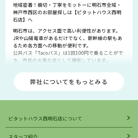
地域密着！親切・丁寧をモットーに明石市全域・
神戸市西区のお部屋探しは【ピタットハウス西明
石店】へ
明石市は、アクセス面で高い利便性があります。
JRや山陽電車があるだけでなく、新幹線の駅もあ
るため各方面への移動が便利です。
公共バス「Tacoバス」は1回100円で乗ることがで
き、市民の大事な足として機能しています。
明石エリアは海沿いに位置しているため、海水浴
場や釣りスポットが多くあります。JR「大久保
弊社についてをもっとみる
駅」周辺には、ビブレ・イオンをはじめとした買
い物施設も多くあり、買い物にも困りません。
アクセス・趣味・レジャー・買い物、全てがバラ
ンスよく揃っているのが、明石市の住みやすさ・
人気の理由です。
ピタットハウス西明石店について
明石駅・西明石駅を中心に、明石市・神戸市西区
でお部屋探している方は、ぜひ当ＨＰにて物件を
お探しになってください。弊社は、スタッフの平
スタッフ紹介