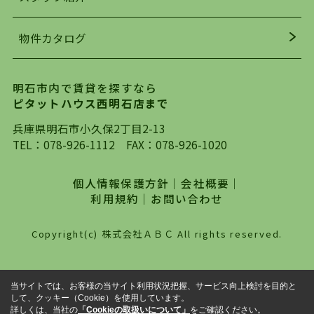
均年齢も若く、お客様の事を第一に考え、毎日新
着の物件の情報をリサーチし、ＨＰにて随時更新
物件カタログ
を行っており地域最大級の情報取扱量を誇ってお
ります。店頭で限られた物件をご紹介する、従来
の不動産のスタイルではなく、まずは、お客様ご
明石市内で賃貸を探すなら
自身でインターネットを利用し、理想のお部屋を
ピタットハウス西明石店まで
探していただき、選択していただいた物件情報に
対して、専門知識を持ったスタッフがサポートさ
兵庫県明石市小久保2丁目2-13
せていただくスタイルを心がけております。私た
TEL：
078-926-1112
FAX：078-926-1020
ちピタットハウス西明石店が大切にしていること
は、一度だけでは終わらない、お客様との末長い
個人情報保護方針
｜
会社概要
｜
お付き合いです。初めての一人暮らしから、就
利用規約
｜
お問い合わせ
職・ご結婚・売買物件の購入、などなど一生涯に
わたる、良きアドバイザーとして、地域に密着し
Copyright(c) 株式会社ＡＢＣ All rights reserved.
た営業スタイルで様々なお役立ちができればと強
く思っております。ぜひ、明石市・神戸市西区で
物件をお探しになってる方は、お気軽にお問い合
当サイトでは、お客様の当サイト利用状況把握、サービス向上検討を目的と
わせください。
して、クッキー（Cookie）を使用しています。
詳しくは、当社の
「Cookieの取扱いについて」
をご確認ください。