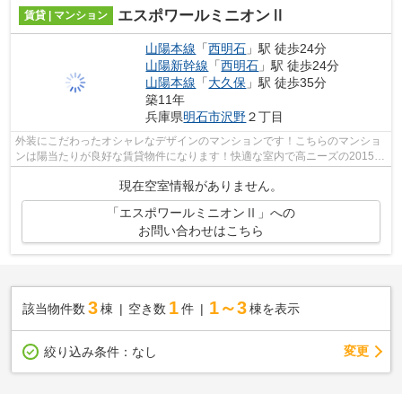
エスポワールミニオンⅡ
賃貸 | マンション
山陽本線
「
西明石
」駅 徒歩24分
山陽新幹線
「
西明石
」駅 徒歩24分
山陽本線
「
大久保
」駅 徒歩35分
築11年
兵庫県
明石市
沢野
２丁目
外装にこだわったオシャレなデザインのマンションです！こちらのマンショ
ンは陽当たりが良好な賃貸物件になります！快適な室内で高ニーズの2015年
築の賃貸物件となります！丁寧かつ迅...
現在空室情報がありません。
「エスポワールミニオンⅡ」への
お問い合わせはこちら
3
1
1～3
該当物件数
棟
空き数
件
棟を表示
変更
絞り込み条件：
なし