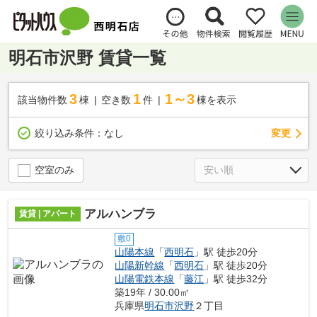
明石市沢野 賃貸一覧
3
1
1～3
該当物件数
棟
空き数
件
棟を表示
変更
絞り込み条件：
なし
空室のみ
アルハンブラ
賃貸 | アパート
敷0
山陽本線
「
西明石
」駅 徒歩20分
山陽新幹線
「
西明石
」駅 徒歩20分
山陽電鉄本線
「
藤江
」駅 徒歩32分
築19年 / 30.00㎡
兵庫県
明石市
沢野
２丁目