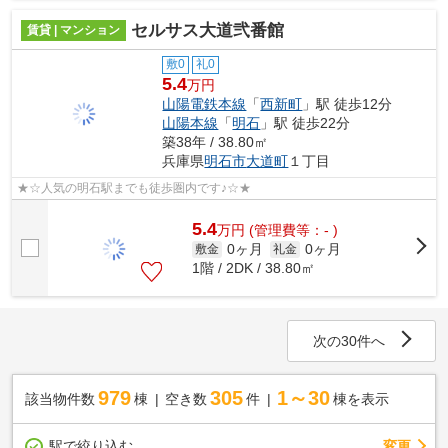
セルサス大道弐番館
賃貸 | マンション
敷0
礼0
5.4
万円
山陽電鉄本線
「
西新町
」駅 徒歩12分
山陽本線
「
明石
」駅 徒歩22分
築38年 / 38.80㎡
兵庫県
明石市
大道町
１丁目
★☆人気の明石駅までも徒歩圏内です♪☆★
5.4
万
円
(管理費等：- )
0ヶ月
0ヶ月
敷金
礼金
1階 / 2DK / 38.80㎡
次の30件へ
979
305
1～30
該当物件数
棟
空き数
件
棟を表示
駅で絞り込む
変更