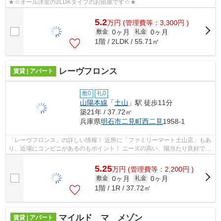
★☆オール洋室の2LDKタイプのお部屋です☆★
5.2
万
円
(管理費等：3,300円 )
0ヶ月
0ヶ月
敷金
礼金
1階 / 2LDK / 55.71㎡
レーヴフロンス
賃貸 | アパート
敷0
礼0
山陽本線
「
土山
」駅 徒歩11分
築21年 / 37.72㎡
兵庫県
明石市
二見町西二見
1958-1
「レーヴフロンス」の詳しい情報！ 近所に「ファミリーマート土山店」もあ
り、近場にコンビニがあるのもポイント！ ニーズの高い、陽当たり良好で快
適な物件です☆ ２００５年築で...
5.25
万
円
(管理費等：2,200円 )
0ヶ月
0ヶ月
敷金
礼金
1階 / 1R / 37.72㎡
マイルド マ メゾン
賃貸 | アパート