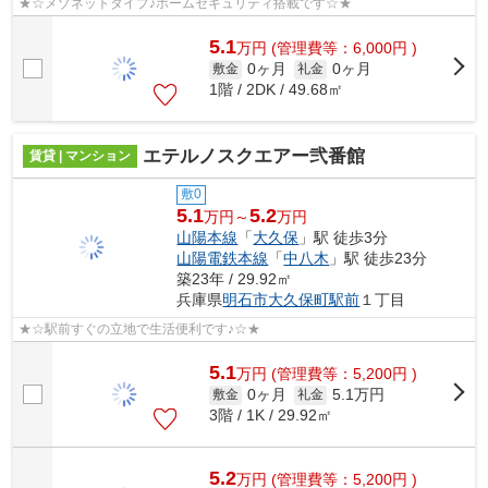
★☆メゾネットタイプ♪ホームセキュリティ搭載です☆★
5.1
万
円
(管理費等：6,000円 )
0ヶ月
0ヶ月
敷金
礼金
1階 / 2DK / 49.68㎡
エテルノスクエアー弐番館
賃貸 | マンション
敷0
5.1
5.2
万円～
万円
山陽本線
「
大久保
」駅 徒歩3分
山陽電鉄本線
「
中八木
」駅 徒歩23分
築23年 / 29.92㎡
兵庫県
明石市
大久保町駅前
１丁目
★☆駅前すぐの立地で生活便利です♪☆★
5.1
万
円
(管理費等：5,200円 )
0ヶ月
5.1万円
敷金
礼金
3階 / 1K / 29.92㎡
5.2
万
円
(管理費等：5,200円 )