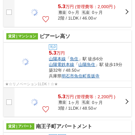
5.3
万
円
(管理費等：2,000円 )
0ヶ月
0ヶ月
敷金
礼金
2階 / 1LDK / 46.00㎡
ビアーレ高ソ
賃貸 | マンション
礼0
5.3
万円
山陽本線
「
魚住
」駅 徒歩6分
山陽電鉄本線
「
山陽魚住
」駅 徒歩19分
築32年 / 48.50㎡
兵庫県
明石市
魚住町長坂寺
★☆リノベーション1LDK！☆★
5.3
万
円
(管理費等：2,200円 )
1ヶ月
0ヶ月
敷金
礼金
3階 / 1LDK / 48.50㎡
南王子町アパートメント
賃貸 | アパート