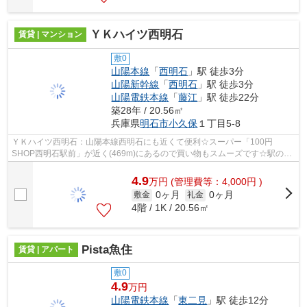
ＹＫハイツ西明石
賃貸 | マンション
敷0
山陽本線
「
西明石
」駅 徒歩3分
山陽新幹線
「
西明石
」駅 徒歩3分
山陽電鉄本線
「
藤江
」駅 徒歩22分
築28年 / 20.56㎡
兵庫県
明石市
小久保
１丁目5-8
ＹＫハイツ西明石：山陽本線西明石にも近くて便利☆スーパー「100円
SHOP西明石駅前」が近く(469m)にあるので買い物もスムーズです☆駅の至
近に立地する、徒歩3分の快適な環境にある物件...
4.9
万
円
(管理費等：4,000円 )
0ヶ月
0ヶ月
敷金
礼金
4階 / 1K / 20.56㎡
Pista魚住
賃貸 | アパート
敷0
4.9
万円
山陽電鉄本線
「
東二見
」駅 徒歩12分