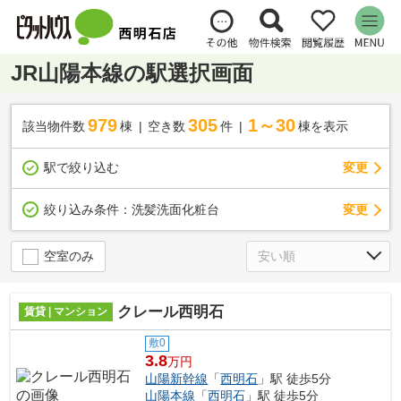
JR山陽本線の駅選択画面
979
305
1～30
該当物件数
棟
空き数
件
棟を表示
駅で絞り込む
変更
変更
絞り込み条件：
洗髪洗面化粧台
空室のみ
クレール西明石
賃貸 | マンション
敷0
3.8
万円
山陽新幹線
「
西明石
」駅 徒歩5分
山陽本線
「
西明石
」駅 徒歩5分