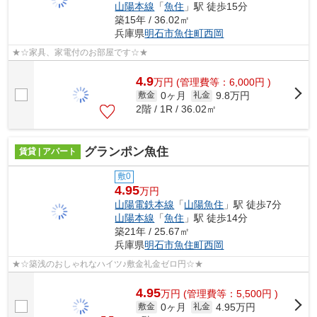
山陽本線
「
魚住
」駅 徒歩15分
築15年 / 36.02㎡
兵庫県
明石市
魚住町西岡
★☆家具、家電付のお部屋です☆★
4.9
万
円
(管理費等：6,000円 )
0ヶ月
9.8万円
敷金
礼金
2階 / 1R / 36.02㎡
グランポン魚住
賃貸 | アパート
敷0
4.95
万円
山陽電鉄本線
「
山陽魚住
」駅 徒歩7分
山陽本線
「
魚住
」駅 徒歩14分
築21年 / 25.67㎡
兵庫県
明石市
魚住町西岡
★☆築浅のおしゃれなハイツ♪敷金礼金ゼロ円☆★
4.95
万
円
(管理費等：5,500円 )
0ヶ月
4.95万円
敷金
礼金