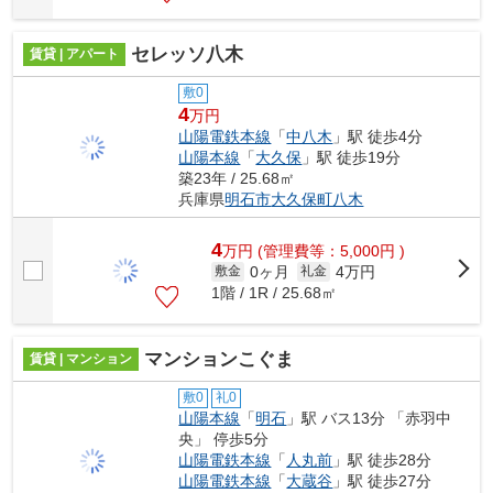
セレッソ八木
賃貸 | アパート
敷0
4
万円
山陽電鉄本線
「
中八木
」駅 徒歩4分
山陽本線
「
大久保
」駅 徒歩19分
築23年 / 25.68㎡
兵庫県
明石市
大久保町八木
4
万
円
(管理費等：5,000円 )
0ヶ月
4万円
敷金
礼金
1階 / 1R / 25.68㎡
マンションこぐま
賃貸 | マンション
敷0
礼0
山陽本線
「
明石
」駅 バス13分 「赤羽中
央」 停歩5分
山陽電鉄本線
「
人丸前
」駅 徒歩28分
山陽電鉄本線
「
大蔵谷
」駅 徒歩27分