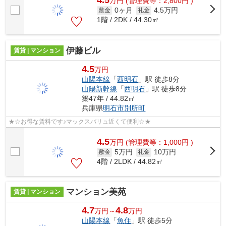
4.5
万
円
(管理費等：2,800円 )
0ヶ月
4.5万円
敷金
礼金
1階 / 2DK / 44.30㎡
伊藤ビル
賃貸 | マンション
4.5
万円
山陽本線
「
西明石
」駅 徒歩8分
山陽新幹線
「
西明石
」駅 徒歩8分
築47年 / 44.82㎡
兵庫県
明石市
別所町
★☆お得な賃料です♪マックスバリュ近くて便利☆★
4.5
万
円
(管理費等：1,000円 )
5万円
10万円
敷金
礼金
4階 / 2LDK / 44.82㎡
マンション美苑
賃貸 | マンション
4.7
4.8
万円～
万円
山陽本線
「
魚住
」駅 徒歩5分