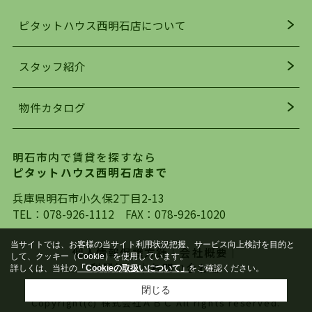
人気の理由です。
ピタットハウス西明石店について
明石駅・西明石駅を中心に、明石市・神戸市西区
でお部屋探している方は、ぜひ当ＨＰにて物件を
お探しになってください。弊社は、スタッフの平
スタッフ紹介
均年齢も若く、お客様の事を第一に考え、毎日新
着の物件の情報をリサーチし、ＨＰにて随時更新
物件カタログ
を行っており地域最大級の情報取扱量を誇ってお
ります。店頭で限られた物件をご紹介する、従来
の不動産のスタイルではなく、まずは、お客様ご
明石市内で賃貸を探すなら
自身でインターネットを利用し、理想のお部屋を
ピタットハウス西明石店まで
探していただき、選択していただいた物件情報に
対して、専門知識を持ったスタッフがサポートさ
兵庫県明石市小久保2丁目2-13
せていただくスタイルを心がけております。私た
TEL：
078-926-1112
FAX：078-926-1020
ちピタットハウス西明石店が大切にしていること
は、一度だけでは終わらない、お客様との末長い
当サイトでは、お客様の当サイト利用状況把握、サービス向上検討を目的と
個人情報保護方針
｜
会社概要
｜
して、クッキー（Cookie）を使用しています。
お付き合いです。初めての一人暮らしから、就
利用規約
｜
お問い合わせ
詳しくは、当社の
「Cookieの取扱いについて」
をご確認ください。
職・ご結婚・売買物件の購入、などなど一生涯に
閉じる
わたる、良きアドバイザーとして、地域に密着し
Copyright(c) 株式会社ＡＢＣ All rights reserved.
た営業スタイルで様々なお役立ちができればと強