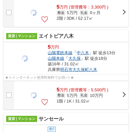
5
万
円
(管理費等：3,300円 )
5万円
0ヶ月
敷金
礼金
2階 / 3DK / 52.17㎡
エイトピア八木
賃貸 | マンション
5
万円
山陽電鉄本線
「
中八木
」駅 徒歩13分
山陽本線
「
大久保
」駅 徒歩18分
築16年 / 31.02㎡
兵庫県
明石市
大久保町八木
★☆インターネット使用料無料でお得♪☆★
5
万
円
(管理費等：5,500円 )
5万円
10万円
敷金
礼金
1階 / 1K / 31.02㎡
サンセール
賃貸 | マンション
敷0