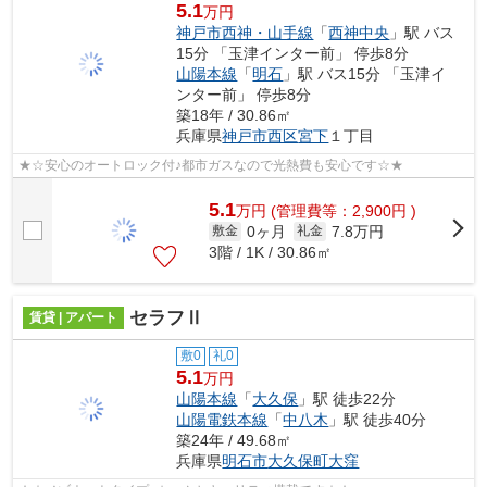
5.1
万円
神戸市西神・山手線
「
西神中央
」駅 バス
15分 「玉津インター前」 停歩8分
山陽本線
「
明石
」駅 バス15分 「玉津イ
ンター前」 停歩8分
築18年 / 30.86㎡
兵庫県
神戸市西区
宮下
１丁目
★☆安心のオートロック付♪都市ガスなので光熱費も安心です☆★
5.1
万
円
(管理費等：2,900円 )
0ヶ月
7.8万円
敷金
礼金
3階 / 1K / 30.86㎡
セラフⅡ
賃貸 | アパート
敷0
礼0
5.1
万円
山陽本線
「
大久保
」駅 徒歩22分
山陽電鉄本線
「
中八木
」駅 徒歩40分
築24年 / 49.68㎡
兵庫県
明石市
大久保町大窪