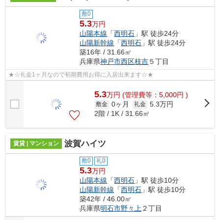
敷0
5.3
万円
山陽本線
「
西明石
」駅 徒歩24分
山陽新幹線
「
西明石
」駅 徒歩24分
築16年 / 31.66㎡
兵庫県
神戸市西区
枝吉
５丁目
★☆礼金1ヶ月なので初期費用お得に入居出来ます☆★
5.3
万
円
(管理費等：5,000円 )
0ヶ月
5.3万円
敷金
礼金
2階 / 1K / 31.66㎡
波賀ハイツ
賃貸 | マンション
敷0
礼0
5.3
万円
山陽本線
「
西明石
」駅 徒歩10分
山陽新幹線
「
西明石
」駅 徒歩10分
築42年 / 46.00㎡
兵庫県
明石市
野々上
２丁目