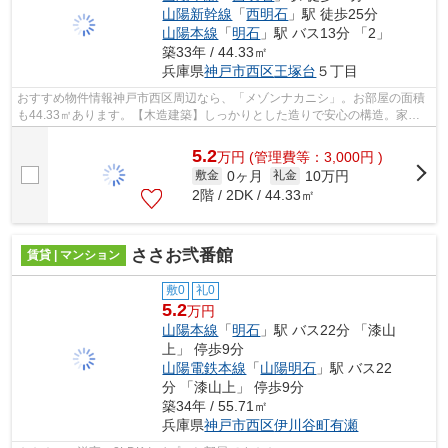
山陽新幹線
「
西明石
」駅 徒歩25分
山陽本線
「
明石
」駅 バス13分 「2」
築33年 / 44.33㎡
兵庫県
神戸市西区
王塚台
５丁目
おすすめ物件情報神戸市西区周辺なら、「メゾンナカニシ」。お部屋の面積
も44.33㎡あります。【木造建築】しっかりとした造りで安心の構造。家庭
菜園も楽しめるバルコニー付きのハイツ...
5.2
万
円
(管理費等：3,000円 )
0ヶ月
10万円
敷金
礼金
2階 / 2DK / 44.33㎡
ささお弐番館
賃貸 | マンション
敷0
礼0
5.2
万円
山陽本線
「
明石
」駅 バス22分 「漆山
上」 停歩9分
山陽電鉄本線
「
山陽明石
」駅 バス22
分 「漆山上」 停歩9分
築34年 / 55.71㎡
兵庫県
神戸市西区
伊川谷町有瀬