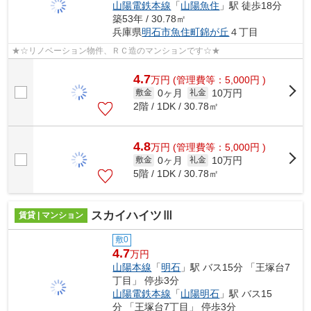
山陽電鉄本線
「
山陽魚住
」駅 徒歩18分
築53年 / 30.78㎡
兵庫県
明石市
魚住町錦が丘
４丁目
★☆リノベーション物件、ＲＣ造のマンションです☆★
4.7
万
円
(管理費等：5,000円 )
0ヶ月
10万円
敷金
礼金
2階 / 1DK / 30.78㎡
4.8
万
円
(管理費等：5,000円 )
0ヶ月
10万円
敷金
礼金
5階 / 1DK / 30.78㎡
スカイハイツⅢ
賃貸 | マンション
敷0
4.7
万円
山陽本線
「
明石
」駅 バス15分 「王塚台7
丁目」 停歩3分
山陽電鉄本線
「
山陽明石
」駅 バス15
分 「王塚台7丁目」 停歩3分