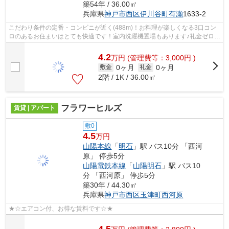
築54年 / 36.00㎡
兵庫県
神戸市西区
伊川谷町有瀬
1633-2
こだわり条件の定番・コンビニが近く(488m)！お料理が楽しくなる3口コン
ロのあるお住まいはとても快適です！室内洗濯機置場もあります♪礼金ゼロ円
のマンションで初期費用を押さえ、そ...
4.2
万
円
(管理費等：3,000円 )
0ヶ月
0ヶ月
敷金
礼金
2階 / 1K / 36.00㎡
フラワーヒルズ
賃貸 | アパート
敷0
4.5
万円
山陽本線
「
明石
」駅 バス10分 「西河
原」 停歩5分
山陽電鉄本線
「
山陽明石
」駅 バス10
分 「西河原」 停歩5分
築30年 / 44.30㎡
兵庫県
神戸市西区
玉津町西河原
★☆エアコン付、お得な賃料です☆★