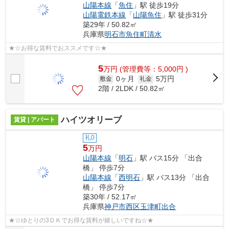
山陽本線
「
魚住
」駅 徒歩19分
山陽電鉄本線
「
山陽魚住
」駅 徒歩31分
築29年 / 50.82㎡
兵庫県
明石市
魚住町清水
★☆お得な賃料でおススメです☆★
5
万
円
(管理費等：5,000円 )
0ヶ月
5万円
敷金
礼金
2階 / 2LDK / 50.82㎡
ハイツオリーブ
賃貸 | アパート
礼0
5
万円
山陽本線
「
明石
」駅 バス15分 「出合
橋」 停歩7分
山陽本線
「
西明石
」駅 バス13分 「出合
橋」 停歩7分
築30年 / 52.17㎡
兵庫県
神戸市西区
玉津町出合
★☆ゆとりの3ＤＫでお得な賃料が嬉しいですね☆★