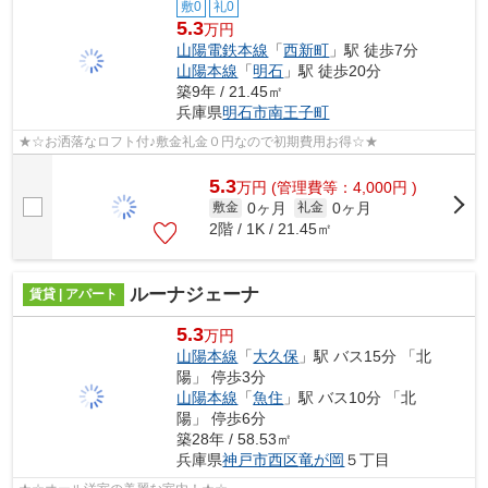
敷0
礼0
5.3
万円
山陽電鉄本線
「
西新町
」駅 徒歩7分
山陽本線
「
明石
」駅 徒歩20分
築9年 / 21.45㎡
兵庫県
明石市
南王子町
★☆お洒落なロフト付♪敷金礼金０円なので初期費用お得☆★
5.3
万
円
(管理費等：4,000円 )
0ヶ月
0ヶ月
敷金
礼金
2階 / 1K / 21.45㎡
ルーナジェーナ
賃貸 | アパート
5.3
万円
山陽本線
「
大久保
」駅 バス15分 「北
陽」 停歩3分
山陽本線
「
魚住
」駅 バス10分 「北
陽」 停歩6分
築28年 / 58.53㎡
兵庫県
神戸市西区
竜が岡
５丁目