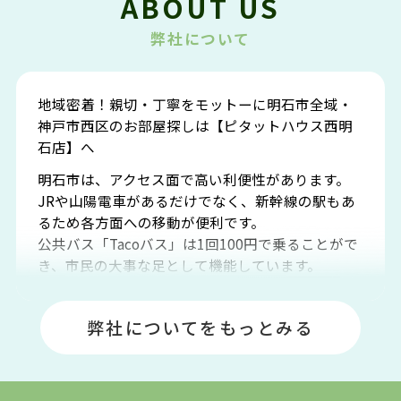
ABOUT US
弊社について
地域密着！親切・丁寧をモットーに明石市全域・
神戸市西区のお部屋探しは【ピタットハウス西明
石店】へ
明石市は、アクセス面で高い利便性があります。
JRや山陽電車があるだけでなく、新幹線の駅もあ
るため各方面への移動が便利です。
公共バス「Tacoバス」は1回100円で乗ることがで
き、市民の大事な足として機能しています。
明石エリアは海沿いに位置しているため、海水浴
場や釣りスポットが多くあります。JR「大久保
弊社についてをもっとみる
駅」周辺には、ビブレ・イオンをはじめとした買
い物施設も多くあり、買い物にも困りません。
アクセス・趣味・レジャー・買い物、全てがバラ
ンスよく揃っているのが、明石市の住みやすさ・