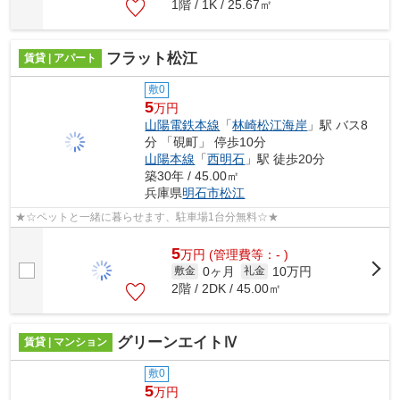
1階 / 1K / 25.67㎡
フラット松江
賃貸 | アパート
敷0
5
万円
山陽電鉄本線
「
林崎松江海岸
」駅 バス8
分 「硯町」 停歩10分
山陽本線
「
西明石
」駅 徒歩20分
築30年 / 45.00㎡
兵庫県
明石市
松江
★☆ペットと一緒に暮らせます、駐車場1台分無料☆★
5
万
円
(管理費等：- )
0ヶ月
10万円
敷金
礼金
2階 / 2DK / 45.00㎡
グリーンエイトⅣ
賃貸 | マンション
敷0
5
万円