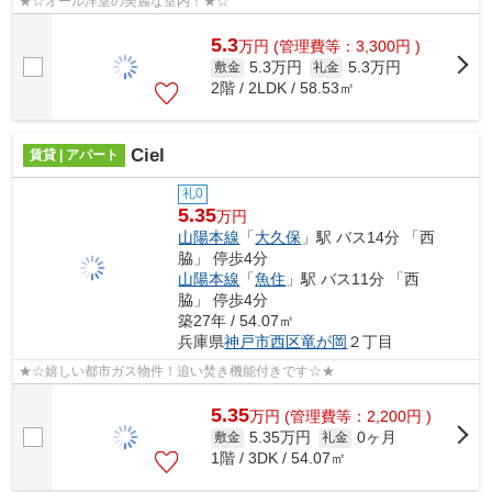
★☆オール洋室の美麗な室内！★☆
5.3
万
円
(管理費等：3,300円 )
5.3万円
5.3万円
敷金
礼金
2階 / 2LDK / 58.53㎡
Ciel
賃貸 | アパート
礼0
5.35
万円
山陽本線
「
大久保
」駅 バス14分 「西
脇」 停歩4分
山陽本線
「
魚住
」駅 バス11分 「西
脇」 停歩4分
築27年 / 54.07㎡
兵庫県
神戸市西区
竜が岡
２丁目
★☆嬉しい都市ガス物件！追い焚き機能付きです☆★
5.35
万
円
(管理費等：2,200円 )
5.35万円
0ヶ月
敷金
礼金
1階 / 3DK / 54.07㎡