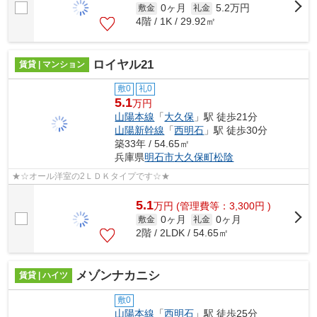
0ヶ月
5.2万円
敷金
礼金
4階 / 1K / 29.92㎡
ロイヤル21
賃貸 | マンション
敷0
礼0
5.1
万円
山陽本線
「
大久保
」駅 徒歩21分
山陽新幹線
「
西明石
」駅 徒歩30分
築33年 / 54.65㎡
兵庫県
明石市
大久保町松陰
★☆オール洋室の2ＬＤＫタイプです☆★
5.1
万
円
(管理費等：3,300円 )
0ヶ月
0ヶ月
敷金
礼金
2階 / 2LDK / 54.65㎡
メゾンナカニシ
賃貸 | ハイツ
敷0
山陽本線
「
西明石
」駅 徒歩25分