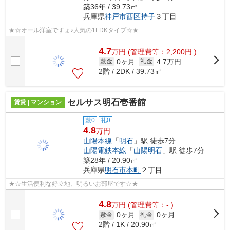
築36年 / 39.73㎡
兵庫県
神戸市西区
持子
３丁目
★☆オール洋室ですょ♪人気の1LDKタイプ☆★
4.7
万
円
(管理費等：2,200円 )
0ヶ月
4.7万円
敷金
礼金
2階 / 2DK / 39.73㎡
セルサス明石壱番館
賃貸 | マンション
敷0
礼0
4.8
万円
山陽本線
「
明石
」駅 徒歩7分
山陽電鉄本線
「
山陽明石
」駅 徒歩7分
築28年 / 20.90㎡
兵庫県
明石市
本町
２丁目
★☆生活便利な好立地、明るいお部屋です☆★
4.8
万
円
(管理費等：- )
0ヶ月
0ヶ月
敷金
礼金
2階 / 1K / 20.90㎡