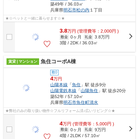
築49年 / 36.03㎡
兵庫県
明石市
松の内
１丁目
★☆ペットと一緒に暮らせます☆★
3.8
万
円
(管理費等：2,000円 )
0ヶ月
3.8万円
敷金
礼金
3階 / 2DK / 36.03㎡
魚住コーポA棟
賃貸 | マンション
敷0
4
万円
山陽本線
「
魚住
」駅 徒歩9分
山陽電鉄本線
「
山陽魚住
」駅 徒歩20分
築52年 / 57.10㎡
兵庫県
明石市
魚住町清水
★弊社のみの取り扱い物件☆フルリフォーム済♪広いリビング☆★
4
万
円
(管理費等：5,000円 )
0ヶ月
9万円
敷金
礼金
4階 / 2LDK / 57.10㎡