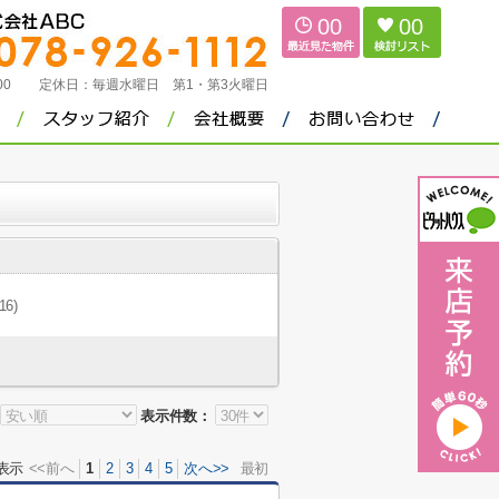
00
00
：00
定休日：
毎週水曜日 第1・第3火曜日
(16)
表示件数：
表示
<<前へ
1
2
3
4
5
次へ>>
最初