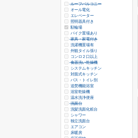
ルーフバルコニー
オール電化
エレベーター
照明器具付き
駐輪場
バイク置場あり
家具・家電付き
洗濯機置場有
外観タイル張り
コンロ２口以上
食器洗い乾燥機
システムキッチン
対面式キッチン
バス・トイレ別
追焚機能浴室
浴室乾燥機
温水洗浄便座
洗面台
洗髪洗面化粧台
シャワー
独立洗面台
エアコン
床暖房