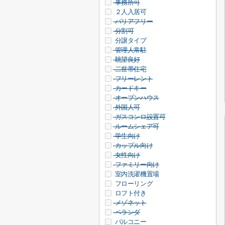
事務所可
２人入居可
バリアフリー
分割可
分譲タイプ
管理人常駐
眺望良好
二世帯住宅
フリーレント
カードキー
オープンハウス
外国人可
ガスコンロ設置可
ルームシェア可
学生向け
カップル向け
女性向け
ファミリー向け
室内洗濯機置場
フローリング
ロフト付き
メゾネット
ベランダ
バルコニー