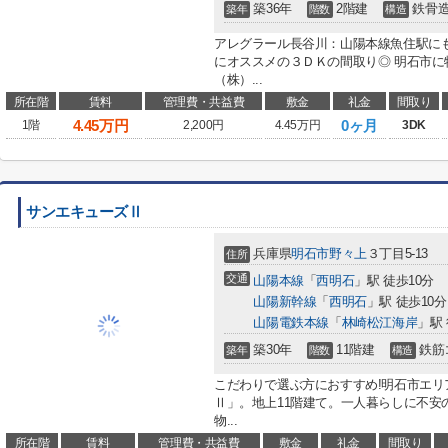
築36年
2階建
鉄骨
築年
階数
構造
アレグラール長谷川：山陽本線魚住駅に
にオススメの３ＤＫの間取り◎ 明石市
（株）...
所在階
賃料
管理費・共益費
敷金
礼金
間取り
4.45
万円
0ヶ月
1階
2,200円
4.45万円
3DK
サンエキューズⅡ
兵庫県
明石市
野々上
３丁目5-13
住所
交通
山陽本線
「
西明石
」駅 徒歩10分
山陽新幹線
「
西明石
」駅 徒歩10分
山陽電鉄本線
「
林崎松江海岸
」駅 
築30年
11階建
鉄筋
築年
階数
構造
こだわりで選ぶ方におすすめ!明石市エ
Ⅱ」。地上11階建て。一人暮らしに不安
物...
所在階
賃料
管理費・共益費
敷金
礼金
間取り