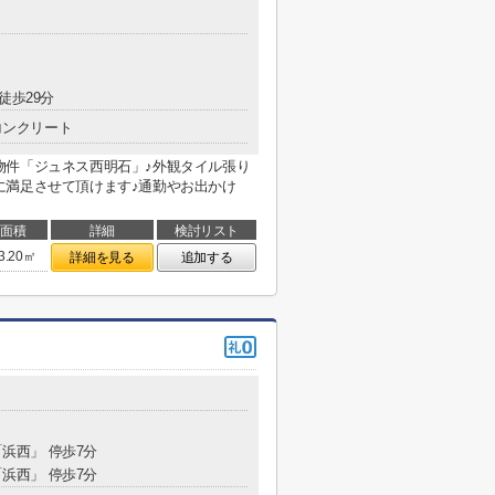
徒歩29分
コンクリート
物件「ジュネス西明石」♪外観タイル張り
に満足させて頂けます♪通勤やお出かけ
面積
詳細
検討リスト
3.20㎡
詳細を見る
追加する
「浜西」 停歩7分
「浜西」 停歩7分