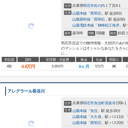
兵庫県
明石市
松の内
１丁目6-1
住所
交通
山陽本線
「
西明石
」駅 徒歩8分
山陽新幹線
「
西明石
」駅 徒歩8分
山陽電鉄本線
「
林崎松江海岸
」駅 
築36年
5階建
鉄筋
築年
階数
構造
明石市近辺での物件情報：大好評のあの
のマンションはオシャレなあなたをさら
に...
所在階
賃料
管理費・共益費
敷金
礼金
間取り
4.4
万円
0ヶ月
4階
5,000円
5万円
1K
2
アレグラール長谷川
兵庫県
明石市
魚住町長坂寺
1356-1
住所
交通
山陽本線
「
魚住
」駅 徒歩19分
山陽本線
「
大久保
」駅 バス11分 
山陽本線
「
西明石
」駅 バス20分 