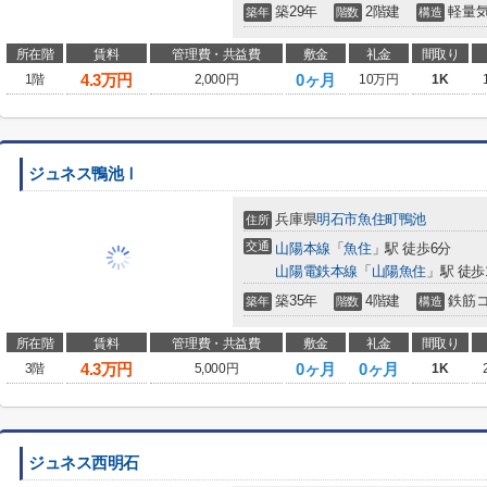
築29年
2階建
軽量
築年
階数
構造
所在階
賃料
管理費・共益費
敷金
礼金
間取り
4.3
万円
0ヶ月
1階
2,000円
10万円
1K
ジュネス鴨池Ⅰ
兵庫県
明石市
魚住町鴨池
住所
交通
山陽本線
「
魚住
」駅 徒歩6分
山陽電鉄本線
「
山陽魚住
」駅 徒歩
築35年
4階建
鉄筋
築年
階数
構造
所在階
賃料
管理費・共益費
敷金
礼金
間取り
4.3
万円
0ヶ月
0ヶ月
3階
5,000円
1K
ジュネス西明石