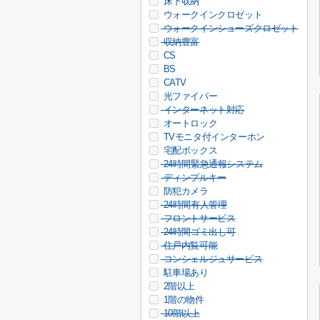
床下収納
ウォークインクロゼット
ウォークインシューズクロゼット
収納豊富
CS
BS
CATV
光ファイバー
インターネット対応
オートロック
TVモニタ付インターホン
宅配ボックス
24時間緊急通報システム
ディンプルキー
防犯カメラ
24時間有人管理
フロントサービス
24時間ゴミ出し可
住戸内覧可能
コンシェルジュサービス
駐車場あり
2階以上
1階の物件
10階以上