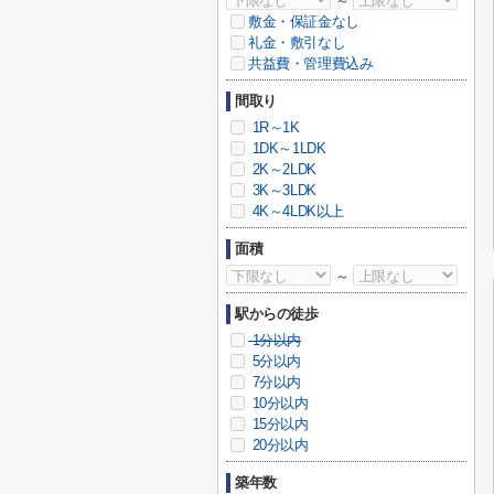
～
敷金・保証金なし
礼金・敷引なし
共益費・管理費込み
間取り
1R～1K
1DK～1LDK
2K～2LDK
3K～3LDK
4K～4LDK以上
面積
～
駅からの徒歩
1分以内
5分以内
7分以内
10分以内
15分以内
20分以内
築年数