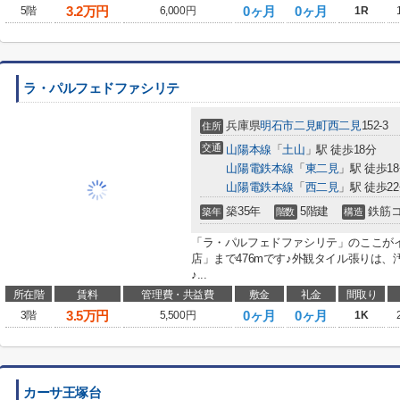
3.2
万円
0ヶ月
0ヶ月
5階
6,000円
1R
ラ・パルフェドファシリテ
兵庫県
明石市
二見町西二見
152-3
住所
交通
山陽本線
「
土山
」駅 徒歩18分
山陽電鉄本線
「
東二見
」駅 徒歩1
山陽電鉄本線
「
西二見
」駅 徒歩2
築35年
5階建
鉄筋
築年
階数
構造
「ラ・パルフェドファシリテ」のここが
店」まで476mです♪外観タイル張りは
♪...
所在階
賃料
管理費・共益費
敷金
礼金
間取り
3.5
万円
0ヶ月
0ヶ月
3階
5,500円
1K
カーサ王塚台