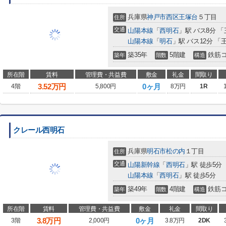
兵庫県
神戸市西区
王塚台
５丁目
住所
交通
山陽本線
「
西明石
」駅 バス8分 「
山陽本線
「
明石
」駅 バス12分 「
築35年
5階建
鉄筋
築年
階数
構造
所在階
賃料
管理費・共益費
敷金
礼金
間取り
3.52
万円
0ヶ月
4階
5,800円
8万円
1R
クレール西明石
兵庫県
明石市
松の内
１丁目
住所
交通
山陽新幹線
「
西明石
」駅 徒歩5分
山陽本線
「
西明石
」駅 徒歩5分
築49年
4階建
鉄筋
築年
階数
構造
所在階
賃料
管理費・共益費
敷金
礼金
間取り
3.8
万円
0ヶ月
3階
2,000円
3.8万円
2DK