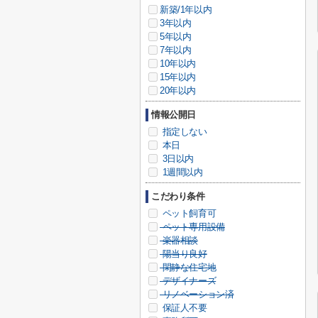
新築/1年以内
3年以内
5年以内
7年以内
10年以内
15年以内
20年以内
情報公開日
指定しない
本日
3日以内
1週間以内
こだわり条件
ペット飼育可
ペット専用設備
楽器相談
陽当り良好
閑静な住宅地
デザイナーズ
リノベーション済
保証人不要