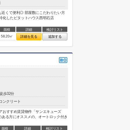
造
も近くて便利◎ 部屋数にこだわりたい方
に特化したピタットハウス西明石店
面積
詳細
検討リスト
58.20㎡
詳細を見る
追加する
徒歩32分
コンクリート
リアおすすめ賃貸物件「サンエキューズ
のある方にオススメの、オートロック付き
面積
詳細
検討リスト