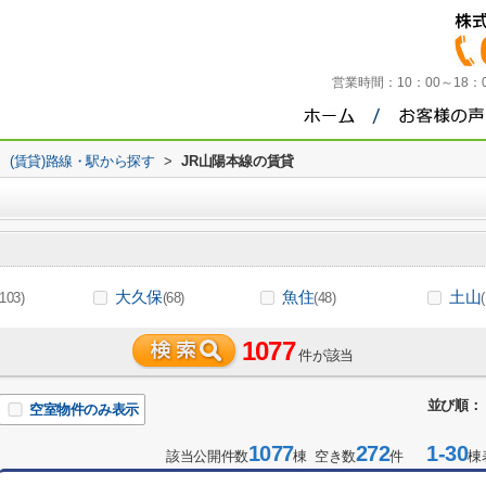
営業時間：
10：00～18
>
(賃貸)路線・駅から探す
>
JR山陽本線の賃貸
大久保
魚住
土山
(103)
(68)
(48)
1077
件が該当
並び順：
空室物件のみ表示
1077
272
1-30
該当公開件数
棟 空き数
件
棟