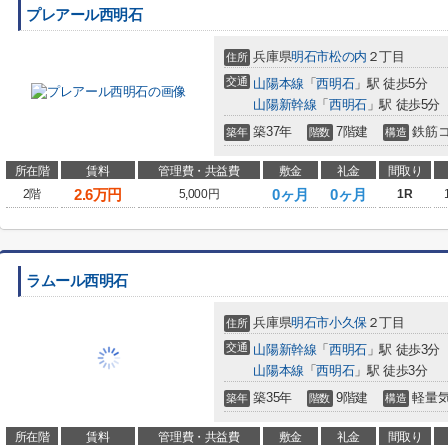
プレアール西明石
兵庫県
明石市
松の内
２丁目
住所
交通
山陽本線
「
西明石
」駅 徒歩5分
山陽新幹線
「
西明石
」駅 徒歩5分
築37年
7階建
鉄筋
築年
階数
構造
所在階
賃料
管理費・共益費
敷金
礼金
間取り
2.6
万円
0ヶ月
0ヶ月
2階
5,000円
1R
ラムール西明石
兵庫県
明石市
小久保
２丁目
住所
交通
山陽新幹線
「
西明石
」駅 徒歩3分
山陽本線
「
西明石
」駅 徒歩3分
築35年
9階建
軽量
築年
階数
構造
所在階
賃料
管理費・共益費
敷金
礼金
間取り