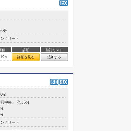
20分
コンクリート
面積
詳細
検討リスト
.10㎡
詳細を見る
追加する
33-2
赤羽中央」 停歩5分
8分
7分
コンクリート