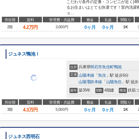
こだわり条件の定番・コンビニが近く(48
るお住まいはとても快適です！室内洗濯
ョ...
所在階
賃料
管理費・共益費
敷金
礼金
間取り
4.2
万円
0ヶ月
0ヶ月
2階
3,000円
1K
ジュネス鴨池Ⅰ
兵庫県
明石市
魚住町鴨池
住所
交通
山陽本線
「
魚住
」駅 徒歩6分
山陽電鉄本線
「
山陽魚住
」駅 徒歩
築35年
4階建
鉄筋
築年
階数
構造
所在階
賃料
管理費・共益費
敷金
礼金
間取り
4.3
万円
0ヶ月
0ヶ月
3階
5,000円
1K
ジュネス西明石