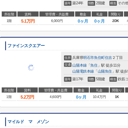
築24年
2階建
その
築年
階数
構造
所在階
賃料
管理費・共益費
敷金
礼金
間取り
5.1
万円
0ヶ月
0ヶ月
1階
6,000円
2DK
ファインスクエアー
兵庫県
明石市
魚住町住吉
２丁目
住所
交通
山陽本線
「
魚住
」駅 徒歩11分
山陽電鉄本線
「
山陽魚住
」駅 徒歩
築17年
5階建
鉄筋
築年
階数
構造
所在階
賃料
管理費・共益費
敷金
礼金
間取り
5.2
万円
0ヶ月
1階
4,600円
10.4万円
1K
マイルド マ メゾン