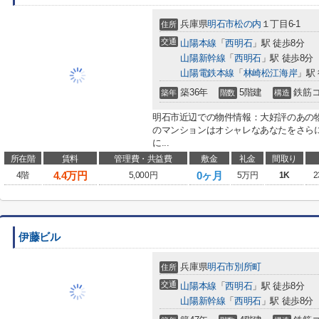
兵庫県
明石市
松の内
１丁目6-1
住所
交通
山陽本線
「
西明石
」駅 徒歩8分
山陽新幹線
「
西明石
」駅 徒歩8分
山陽電鉄本線
「
林崎松江海岸
」駅 
築36年
5階建
鉄筋
築年
階数
構造
明石市近辺での物件情報：大好評のあの
のマンションはオシャレなあなたをさら
に...
所在階
賃料
管理費・共益費
敷金
礼金
間取り
4.4
万円
0ヶ月
4階
5,000円
5万円
1K
2
伊藤ビル
兵庫県
明石市
別所町
住所
交通
山陽本線
「
西明石
」駅 徒歩8分
山陽新幹線
「
西明石
」駅 徒歩8分