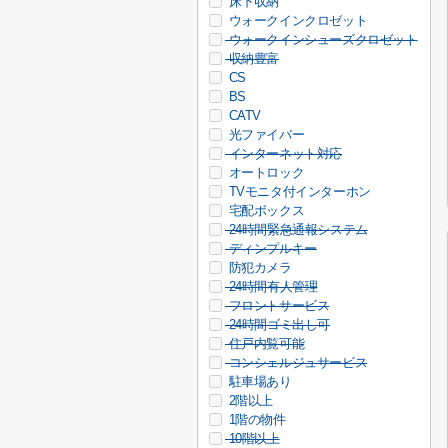
床下収納
ウォークインクロゼット
ウォークインシューズクロゼット
収納豊富
CS
BS
CATV
光ファイバー
インターネット対応
オートロック
TVモニタ付インターホン
宅配ボックス
24時間緊急通報システム
ディンプルキー
防犯カメラ
24時間有人管理
フロントサービス
24時間ゴミ出し可
住戸内覧可能
コンシェルジュサービス
駐車場あり
2階以上
1階の物件
10階以上