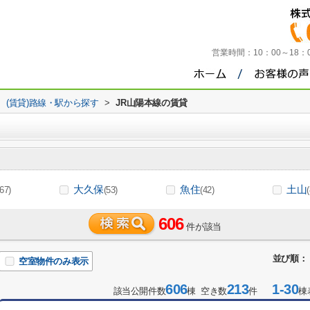
営業時間：
10：00～18
>
(賃貸)路線・駅から探す
>
JR山陽本線の賃貸
大久保
魚住
土山
(67)
(53)
(42)
(
606
件が該当
並び順：
空室物件のみ表示
606
213
1-30
該当公開件数
棟 空き数
件
棟