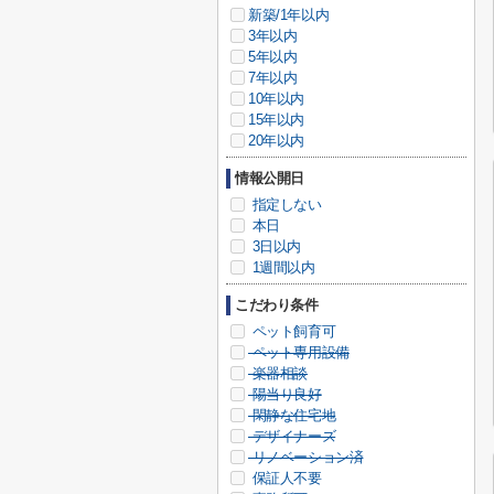
新築/1年以内
3年以内
5年以内
7年以内
10年以内
15年以内
20年以内
情報公開日
指定しない
本日
3日以内
1週間以内
こだわり条件
ペット飼育可
ペット専用設備
楽器相談
陽当り良好
閑静な住宅地
デザイナーズ
リノベーション済
保証人不要