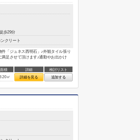
徒歩29分
コンクリート
物件「ジュネス西明石」♪外観タイル張り
に満足させて頂けます♪通勤やお出かけ
面積
詳細
検討リスト
3.20㎡
詳細を見る
追加する