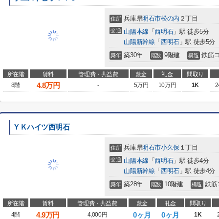
兵庫県
明石市
松の内
２丁目
住所
交通
山陽本線
「
西明石
」駅 徒歩5分
山陽新幹線
「
西明石
」駅 徒歩5分
築30年
9階建
鉄筋
築年
階数
構造
所在階
賃料
管理費・共益費
敷金
礼金
間取り
4.8
万円
8階
-
5万円
10万円
1K
2
ＹＫハイツ西明石
兵庫県
明石市
小久保
１丁目
住所
交通
山陽本線
「
西明石
」駅 徒歩4分
山陽新幹線
「
西明石
」駅 徒歩4分
築28年
10階建
鉄筋
築年
階数
構造
所在階
賃料
管理費・共益費
敷金
礼金
間取り
4.9
万円
0ヶ月
0ヶ月
4階
4,000円
1K