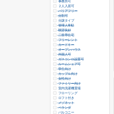
事務所可
２人入居可
バリアフリー
分割可
分譲タイプ
管理人常駐
眺望良好
二世帯住宅
フリーレント
カードキー
オープンハウス
外国人可
ガスコンロ設置可
ルームシェア可
学生向け
カップル向け
女性向け
ファミリー向け
室内洗濯機置場
フローリング
ロフト付き
メゾネット
ベランダ
バルコニー