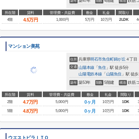
築47年
4階建
鉄筋
築年
階数
構造
所在階
賃料
管理費・共益費
敷金
礼金
間取り
4.5
万円
4階
1,000円
5万円
10万円
2LDK
4
マンション美苑
兵庫県
明石市
魚住町錦が丘
４丁目
住所
交通
山陽本線
「
魚住
」駅 徒歩5分
山陽電鉄本線
「
山陽魚住
」駅 徒歩
築53年
5階建
鉄筋
築年
階数
構造
所在階
賃料
管理費・共益費
敷金
礼金
間取り
4.7
万円
0ヶ月
2階
5,000円
10万円
1DK
4.8
万円
0ヶ月
5階
5,000円
10万円
1DK
ウエストビラＩＴＯ