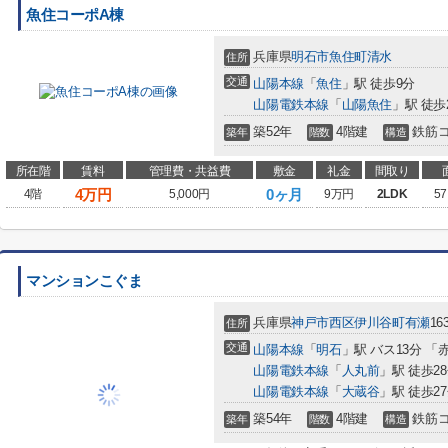
魚住コーポA棟
兵庫県
明石市
魚住町清水
住所
交通
山陽本線
「
魚住
」駅 徒歩9分
山陽電鉄本線
「
山陽魚住
」駅 徒歩
築52年
4階建
鉄筋
築年
階数
構造
所在階
賃料
管理費・共益費
敷金
礼金
間取り
4
万円
0ヶ月
4階
5,000円
9万円
2LDK
57
マンションこぐま
兵庫県
神戸市西区
伊川谷町有瀬
16
住所
交通
山陽本線
「
明石
」駅 バス13分 「
山陽電鉄本線
「
人丸前
」駅 徒歩2
山陽電鉄本線
「
大蔵谷
」駅 徒歩2
築54年
4階建
鉄筋
築年
階数
構造