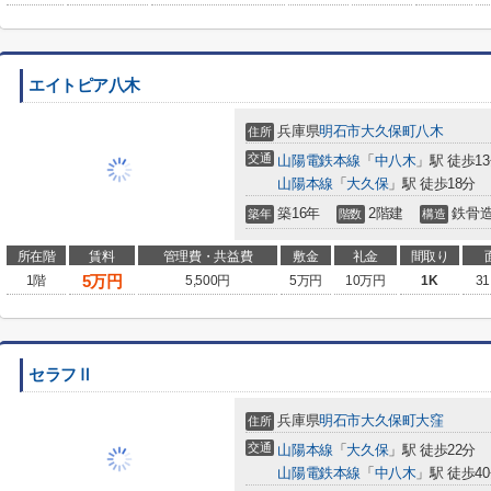
エイトピア八木
兵庫県
明石市
大久保町八木
住所
交通
山陽電鉄本線
「
中八木
」駅 徒歩1
山陽本線
「
大久保
」駅 徒歩18分
築16年
2階建
鉄骨
築年
階数
構造
所在階
賃料
管理費・共益費
敷金
礼金
間取り
5
万円
1階
5,500円
5万円
10万円
1K
31
セラフⅡ
兵庫県
明石市
大久保町大窪
住所
交通
山陽本線
「
大久保
」駅 徒歩22分
山陽電鉄本線
「
中八木
」駅 徒歩4