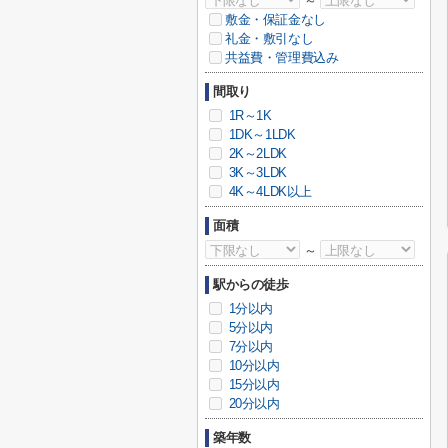
～
敷金・保証金なし
礼金・敷引なし
共益費・管理費込み
間取り
1R～1K
1DK～1LDK
2K～2LDK
3K～3LDK
4K～4LDK以上
面積
～
駅からの徒歩
1分以内
5分以内
7分以内
10分以内
15分以内
20分以内
築年数