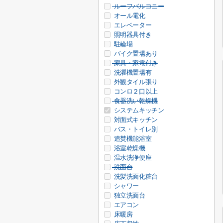
ルーフバルコニー
オール電化
エレベーター
照明器具付き
駐輪場
バイク置場あり
家具・家電付き
洗濯機置場有
外観タイル張り
コンロ２口以上
食器洗い乾燥機
システムキッチン
対面式キッチン
バス・トイレ別
追焚機能浴室
浴室乾燥機
温水洗浄便座
洗面台
洗髪洗面化粧台
シャワー
独立洗面台
エアコン
床暖房