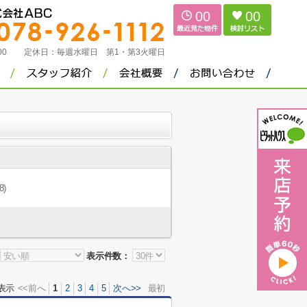
00
00
：00
定休日：
毎週水曜日 第1・第3火曜日
8)
表示件数：
表示
<<前へ
1
2
3
4
5
次へ>>
最初