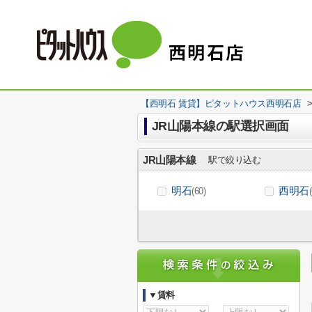
【西明石 賃貸】ピタットハウス西明石店
JR山陽本線の駅選択画面
JR山陽本線
駅で絞り込む
明石
西明石
(60)
▼賃料