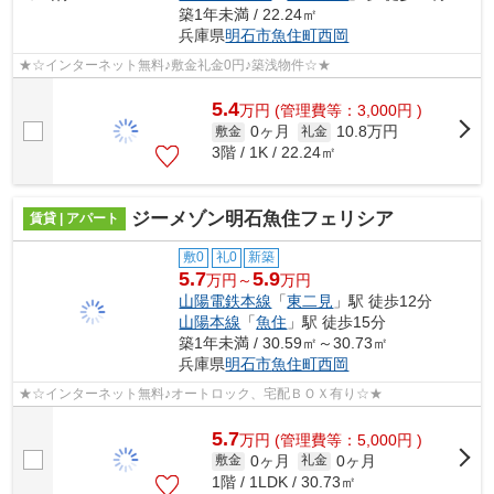
築1年未満 / 22.24㎡
兵庫県
明石市
魚住町西岡
★☆インターネット無料♪敷金礼金0円♪築浅物件☆★
5.4
万
円
(管理費等：3,000円 )
0ヶ月
10.8万円
敷金
礼金
3階 / 1K / 22.24㎡
ジーメゾン明石魚住フェリシア
賃貸 | アパート
敷0
礼0
新築
5.7
5.9
万円～
万円
山陽電鉄本線
「
東二見
」駅 徒歩12分
山陽本線
「
魚住
」駅 徒歩15分
築1年未満 / 30.59㎡～30.73㎡
兵庫県
明石市
魚住町西岡
★☆インターネット無料♪オートロック、宅配ＢＯＸ有り☆★
5.7
万
円
(管理費等：5,000円 )
0ヶ月
0ヶ月
敷金
礼金
1階 / 1LDK / 30.73㎡