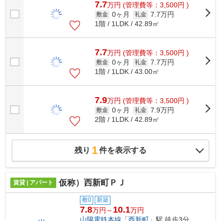
7.7
万
円
(管理費等：3,500円 )
0ヶ月
7.7万円
敷金
礼金
1階 / 1LDK / 42.89㎡
7.7
万
円
(管理費等：3,500円 )
0ヶ月
7.7万円
敷金
礼金
1階 / 1LDK / 43.00㎡
7.9
万
円
(管理費等：3,500円 )
0ヶ月
7.9万円
敷金
礼金
2階 / 1LDK / 42.89㎡
1
残り
件を表示する
仮称）西新町ＰＪ
賃貸 | アパート
敷0
新築
7.8
10.1
万円～
万円
山陽電鉄本線
「
西新町
」駅 徒歩3分