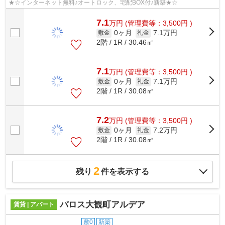
★☆インターネット無料♪オートロック、宅配BOX付♪新築★☆
7.1
万
円
(管理費等：3,500円 )
0ヶ月
7.1万円
敷金
礼金
2階 / 1R / 30.46㎡
7.1
万
円
(管理費等：3,500円 )
0ヶ月
7.1万円
敷金
礼金
2階 / 1R / 30.08㎡
7.2
万
円
(管理費等：3,500円 )
0ヶ月
7.2万円
敷金
礼金
2階 / 1R / 30.08㎡
2
残り
件を表示する
パロス大観町アルデア
賃貸 | アパート
敷0
新築