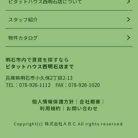
ピタットハウス西明石店について
明石駅・西明石駅を中心に、明石市・神戸市西区
でお部屋探している方は、ぜひ当ＨＰにて物件を
お探しになってください。弊社は、スタッフの平
スタッフ紹介
均年齢も若く、お客様の事を第一に考え、毎日新
着の物件の情報をリサーチし、ＨＰにて随時更新
物件カタログ
を行っており地域最大級の情報取扱量を誇ってお
ります。店頭で限られた物件をご紹介する、従来
の不動産のスタイルではなく、まずは、お客様ご
明石市内で賃貸を探すなら
自身でインターネットを利用し、理想のお部屋を
ピタットハウス西明石店まで
探していただき、選択していただいた物件情報に
対して、専門知識を持ったスタッフがサポートさ
兵庫県明石市小久保2丁目2-13
せていただくスタイルを心がけております。私た
TEL：
078-926-1112
FAX：078-926-1020
ちピタットハウス西明石店が大切にしていること
は、一度だけでは終わらない、お客様との末長い
個人情報保護方針
｜
会社概要
｜
お付き合いです。初めての一人暮らしから、就
利用規約
｜
お問い合わせ
職・ご結婚・売買物件の購入、などなど一生涯に
わたる、良きアドバイザーとして、地域に密着し
Copyright(c) 株式会社ＡＢＣ All rights reserved.
た営業スタイルで様々なお役立ちができればと強
く思っております。ぜひ、明石市・神戸市西区で