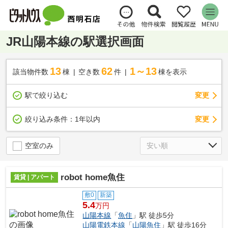
JR山陽本線の駅選択画面
13
62
1～13
該当物件数
棟
空き数
件
棟を表示
駅で絞り込む
変更
変更
絞り込み条件：
1年以内
空室のみ
robot home魚住
賃貸 | アパート
敷0
新築
5.4
万円
山陽本線
「
魚住
」駅 徒歩5分
山陽電鉄本線
「
山陽魚住
」駅 徒歩16分