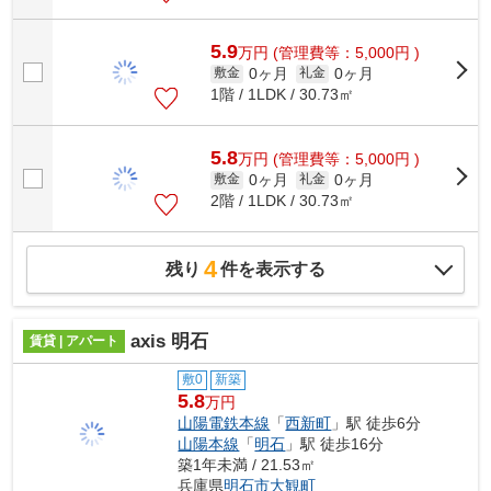
5.9
万
円
(管理費等：5,000円 )
0ヶ月
0ヶ月
敷金
礼金
1階 / 1LDK / 30.73㎡
5.8
万
円
(管理費等：5,000円 )
0ヶ月
0ヶ月
敷金
礼金
2階 / 1LDK / 30.73㎡
4
残り
件を表示する
axis 明石
賃貸 | アパート
敷0
新築
5.8
万円
山陽電鉄本線
「
西新町
」駅 徒歩6分
山陽本線
「
明石
」駅 徒歩16分
築1年未満 / 21.53㎡
兵庫県
明石市
大観町