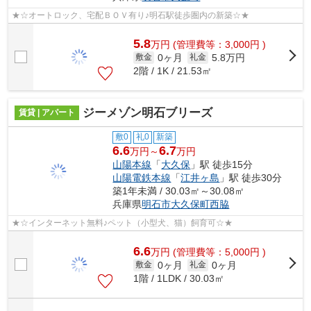
★☆オートロック、宅配ＢＯＶ有り♪明石駅徒歩圏内の新築☆★
5.8
万
円
(管理費等：3,000円 )
0ヶ月
5.8万円
敷金
礼金
2階 / 1K / 21.53㎡
ジーメゾン明石ブリーズ
賃貸 | アパート
敷0
礼0
新築
6.6
6.7
万円～
万円
山陽本線
「
大久保
」駅 徒歩15分
山陽電鉄本線
「
江井ヶ島
」駅 徒歩30分
築1年未満 / 30.03㎡～30.08㎡
兵庫県
明石市
大久保町西脇
★☆インターネット無料♪ペット（小型犬、猫）飼育可☆★
6.6
万
円
(管理費等：5,000円 )
0ヶ月
0ヶ月
敷金
礼金
1階 / 1LDK / 30.03㎡