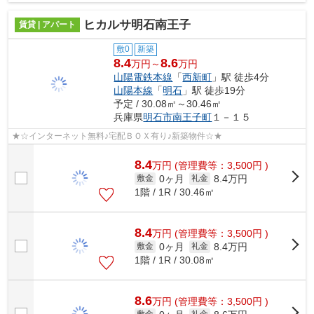
ヒカルサ明石南王子
賃貸 | アパート
敷0
新築
8.4
8.6
万円～
万円
山陽電鉄本線
「
西新町
」駅 徒歩4分
山陽本線
「
明石
」駅 徒歩19分
予定 / 30.08㎡～30.46㎡
兵庫県
明石市
南王子町
１－１５
★☆インターネット無料♪宅配ＢＯＸ有り♪新築物件☆★
8.4
万
円
(管理費等：3,500円 )
0ヶ月
8.4万円
敷金
礼金
1階 / 1R / 30.46㎡
8.4
万
円
(管理費等：3,500円 )
0ヶ月
8.4万円
敷金
礼金
1階 / 1R / 30.08㎡
8.6
万
円
(管理費等：3,500円 )