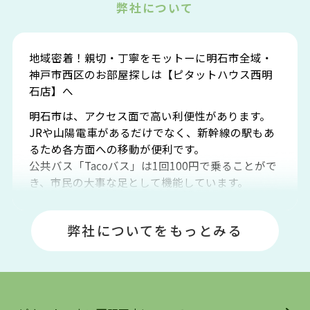
弊社について
地域密着！親切・丁寧をモットーに明石市全域・
神戸市西区のお部屋探しは【ピタットハウス西明
石店】へ
明石市は、アクセス面で高い利便性があります。
JRや山陽電車があるだけでなく、新幹線の駅もあ
るため各方面への移動が便利です。
公共バス「Tacoバス」は1回100円で乗ることがで
き、市民の大事な足として機能しています。
明石エリアは海沿いに位置しているため、海水浴
場や釣りスポットが多くあります。JR「大久保
弊社についてをもっとみる
駅」周辺には、ビブレ・イオンをはじめとした買
い物施設も多くあり、買い物にも困りません。
アクセス・趣味・レジャー・買い物、全てがバラ
ンスよく揃っているのが、明石市の住みやすさ・
人気の理由です。