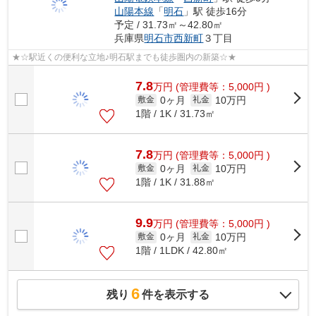
山陽本線
「
明石
」駅 徒歩16分
予定 / 31.73㎡～42.80㎡
兵庫県
明石市
西新町
３丁目
★☆駅近くの便利な立地♪明石駅までも徒歩圏内の新築☆★
7.8
万
円
(管理費等：5,000円 )
0ヶ月
10万円
敷金
礼金
1階 / 1K / 31.73㎡
7.8
万
円
(管理費等：5,000円 )
0ヶ月
10万円
敷金
礼金
1階 / 1K / 31.88㎡
9.9
万
円
(管理費等：5,000円 )
0ヶ月
10万円
敷金
礼金
1階 / 1LDK / 42.80㎡
6
残り
件を表示する