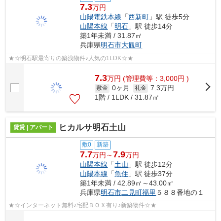
7.3
万円
山陽電鉄本線
「
西新町
」駅 徒歩5分
山陽本線
「
明石
」駅 徒歩14分
築1年未満 / 31.87㎡
兵庫県
明石市
大観町
★☆明石駅最寄りの築浅物件♪人気の1LDK☆★
7.3
万
円
(管理費等：3,000円 )
0ヶ月
7.3万円
敷金
礼金
1階 / 1LDK / 31.87㎡
ヒカルサ明石土山
賃貸 | アパート
敷0
新築
7.7
7.9
万円～
万円
山陽本線
「
土山
」駅 徒歩12分
山陽本線
「
魚住
」駅 徒歩37分
築1年未満 / 42.89㎡～43.00㎡
兵庫県
明石市
二見町福里
５８８番地の１
★☆インターネット無料♪宅配ＢＯＸ有り♪新築物件☆★