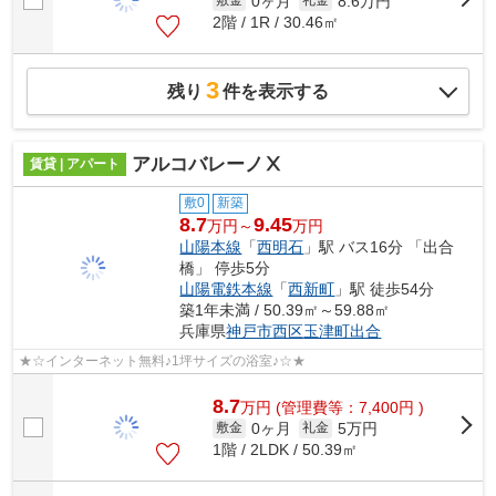
0ヶ月
8.6万円
敷金
礼金
2階 / 1R / 30.46㎡
3
残り
件を表示する
アルコバレーノⅩ
賃貸 | アパート
敷0
新築
8.7
9.45
万円～
万円
山陽本線
「
西明石
」駅 バス16分 「出合
橋」 停歩5分
山陽電鉄本線
「
西新町
」駅 徒歩54分
築1年未満 / 50.39㎡～59.88㎡
兵庫県
神戸市西区
玉津町出合
★☆インターネット無料♪1坪サイズの浴室♪☆★
8.7
万
円
(管理費等：7,400円 )
0ヶ月
5万円
敷金
礼金
1階 / 2LDK / 50.39㎡