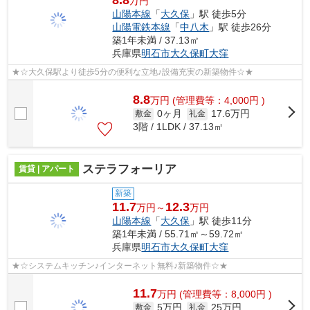
万円
山陽本線
「
大久保
」駅 徒歩5分
山陽電鉄本線
「
中八木
」駅 徒歩26分
築1年未満 / 37.13㎡
兵庫県
明石市
大久保町大窪
★☆大久保駅より徒歩5分の便利な立地♪設備充実の新築物件☆★
8.8
万
円
(管理費等：4,000円 )
0ヶ月
17.6万円
敷金
礼金
3階 / 1LDK / 37.13㎡
ステラフォーリア
賃貸 | アパート
新築
11.7
12.3
万円～
万円
山陽本線
「
大久保
」駅 徒歩11分
築1年未満 / 55.71㎡～59.72㎡
兵庫県
明石市
大久保町大窪
★☆システムキッチン♪インターネット無料♪新築物件☆★
11.7
万
円
(管理費等：8,000円 )
5万円
25万円
敷金
礼金