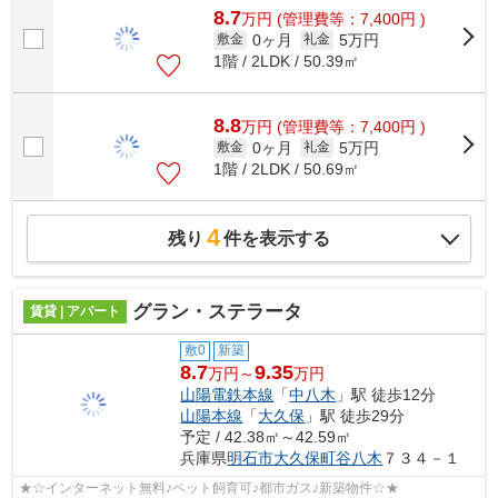
8.7
万
円
(管理費等：7,400円 )
0ヶ月
5万円
敷金
礼金
1階 / 2LDK / 50.39㎡
8.8
万
円
(管理費等：7,400円 )
0ヶ月
5万円
敷金
礼金
1階 / 2LDK / 50.69㎡
4
残り
件を表示する
グラン・ステラータ
賃貸 | アパート
敷0
新築
8.7
9.35
万円～
万円
山陽電鉄本線
「
中八木
」駅 徒歩12分
山陽本線
「
大久保
」駅 徒歩29分
予定 / 42.38㎡～42.59㎡
兵庫県
明石市
大久保町谷八木
７３４－１
★☆インターネット無料♪ペット飼育可♪都市ガス♪新築物件☆★