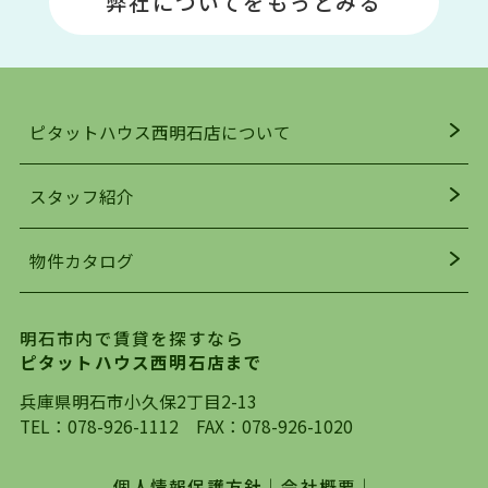
弊社についてをもっとみる
駅」周辺には、ビブレ・イオンをはじめとした買
い物施設も多くあり、買い物にも困りません。
アクセス・趣味・レジャー・買い物、全てがバラ
ンスよく揃っているのが、明石市の住みやすさ・
人気の理由です。
ピタットハウス西明石店について
明石駅・西明石駅を中心に、明石市・神戸市西区
でお部屋探している方は、ぜひ当ＨＰにて物件を
お探しになってください。弊社は、スタッフの平
スタッフ紹介
均年齢も若く、お客様の事を第一に考え、毎日新
着の物件の情報をリサーチし、ＨＰにて随時更新
物件カタログ
を行っており地域最大級の情報取扱量を誇ってお
ります。店頭で限られた物件をご紹介する、従来
の不動産のスタイルではなく、まずは、お客様ご
明石市内で賃貸を探すなら
自身でインターネットを利用し、理想のお部屋を
ピタットハウス西明石店まで
探していただき、選択していただいた物件情報に
対して、専門知識を持ったスタッフがサポートさ
兵庫県明石市小久保2丁目2-13
せていただくスタイルを心がけております。私た
TEL：
078-926-1112
FAX：078-926-1020
ちピタットハウス西明石店が大切にしていること
は、一度だけでは終わらない、お客様との末長い
個人情報保護方針
｜
会社概要
｜