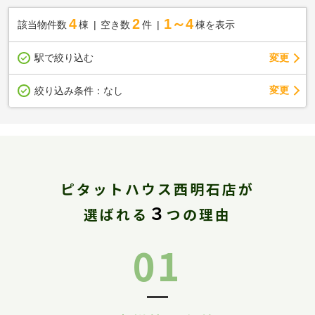
4
2
1～4
該当物件数
棟
空き数
件
棟を表示
駅で絞り込む
変更
変更
絞り込み条件：
なし
ピタットハウス西明石店が
３
選ばれる
つの理由
01