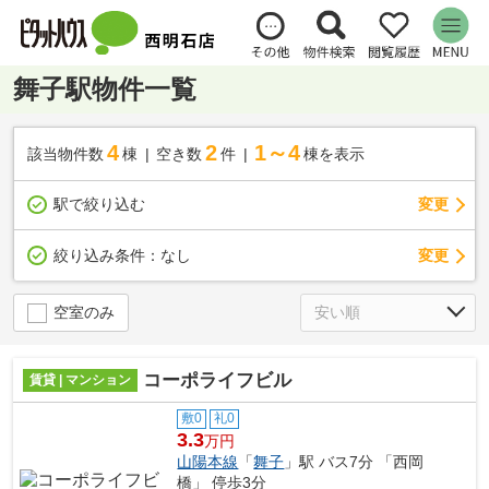
舞子駅物件一覧
4
2
1～4
該当物件数
棟
空き数
件
棟を表示
駅で絞り込む
変更
変更
絞り込み条件：
なし
空室のみ
コーポライフビル
賃貸 | マンション
敷0
礼0
3.3
万円
山陽本線
「
舞子
」駅 バス7分 「西岡
橋」 停歩3分