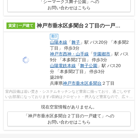
「シーマークス舞子公園」への
お問い合わせはこちら
神戸市垂水区多聞台２丁目の一戸建て
賃貸 | 一戸建て
敷0
山陽本線
「
舞子
」駅 バス20分 「本多聞2
丁目」 停歩3分
神戸市西神・山手線
「
学園都市
」駅 バス
9分 「本多聞2丁目」 停歩3分
山陽電鉄本線
「
舞子公園
」駅 バス20
分 「本多聞2丁目」 停歩3分
築28年
兵庫県
神戸市垂水区
多聞台
２丁目
室内設備は追い焚き・システムキッチンなど豊富に揃っており、過ごしやす
いお部屋になっております♪収納はクロゼット・押入など豊富なので、広々と
空間を利用することも可能です♪バス...
現在空室情報がありません。
「神戸市垂水区多聞台２丁目の一戸建て」への
お問い合わせはこちら