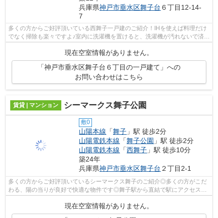
兵庫県
神戸市垂水区
舞子台
６丁目12-14-
7
多くの方からご好評頂いている西舞子一戸建のご紹介！IHを使えば料理だけ
でなく掃除も楽々ですよ♪室内に洗濯機を置けると、洗濯機が汚れないで済み
ます！断熱性や耐震性が共に優れた木...
現在空室情報がありません。
「神戸市垂水区舞子台６丁目の一戸建て」への
お問い合わせはこちら
シーマークス舞子公園
賃貸 | マンション
敷0
山陽本線
「
舞子
」駅 徒歩2分
山陽電鉄本線
「
舞子公園
」駅 徒歩2分
山陽電鉄本線
「
西舞子
」駅 徒歩10分
築24年
兵庫県
神戸市垂水区
舞子台
２丁目2-1
多くの方からご好評頂いているシーマークス舞子のご紹介◎多くの方がこだ
わる、陽の当りが良好で快適な物件です◎舞子駅から直結で駅にアクセスで
きる◎快適な周辺環境◎眺めの良い物件探...
現在空室情報がありません。