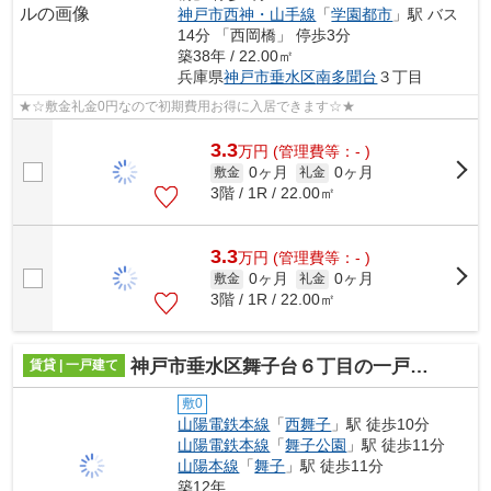
神戸市西神・山手線
「
学園都市
」駅 バス
14分 「西岡橋」 停歩3分
築38年 / 22.00㎡
兵庫県
神戸市垂水区
南多聞台
３丁目
★☆敷金礼金0円なので初期費用お得に入居できます☆★
3.3
万
円
(管理費等：- )
0ヶ月
0ヶ月
敷金
礼金
3階 / 1R / 22.00㎡
3.3
万
円
(管理費等：- )
0ヶ月
0ヶ月
敷金
礼金
3階 / 1R / 22.00㎡
神戸市垂水区舞子台６丁目の一戸建て
賃貸 | 一戸建て
敷0
山陽電鉄本線
「
西舞子
」駅 徒歩10分
山陽電鉄本線
「
舞子公園
」駅 徒歩11分
山陽本線
「
舞子
」駅 徒歩11分
築12年