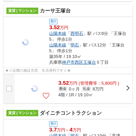
カーサ王塚台
賃貸 | マンション
敷0
3.52
万円
山陽本線
「
西明石
」駅 バス8分 「王塚台
5」 停歩1分
山陽本線
「
明石
」駅 バス12分 「王塚台
5」 停歩1分
築35年 / 19.10㎡
兵庫県
神戸市西区
王塚台
５丁目
★☆近隣の施設充実、生活便利です☆★
3.52
万
円
(管理費等：5,800円 )
0ヶ月
8万円
敷金
礼金
4階 / 1R / 19.10㎡
ダイニチコントラクション
賃貸 | マンション
敷0
3.7
4
万円～
万円
山陽本線
「
明石
」駅 バス10分 「高津