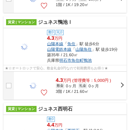
1階 / 1K / 19.20㎡
ジュネス鴨池Ⅰ
賃貸 | マンション
敷0
礼0
4.3
万円
山陽本線
「
魚住
」駅 徒歩6分
山陽電鉄本線
「
山陽魚住
」駅 徒歩19分
築35年 / 21.60㎡
兵庫県
明石市
魚住町鴨池
★☆オートロックで安心。敷金礼金0円なので初期費用もお得☆★
4.3
万
円
(管理費等：5,000円 )
0ヶ月
0ヶ月
敷金
礼金
3階 / 1K / 21.60㎡
ジュネス西明石
賃貸 | マンション
敷0
4.4
万円