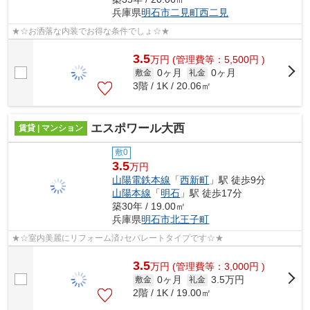
兵庫県
明石市
二見町西二見
★☆お洒落な内装でお得な条件でしょ☆★
3.5
万
円
(管理費等：5,500円 )
0ヶ月
0ヶ月
敷金
礼金
3階 / 1K / 20.06㎡
エスポワール大西
賃貸 | マンション
敷0
3.5
万円
山陽電鉄本線
「
西新町
」駅 徒歩9分
山陽本線
「
明石
」駅 徒歩17分
築30年 / 19.00㎡
兵庫県
明石市
北王子町
★☆室内美麗にリフォーム済♪セパレートタイプです☆★
3.5
万
円
(管理費等：3,000円 )
0ヶ月
3.5万円
敷金
礼金
2階 / 1K / 19.00㎡