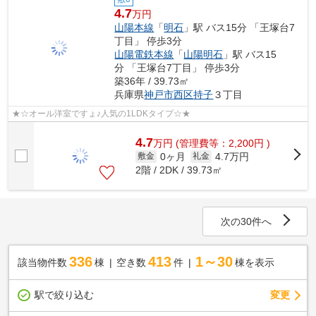
4.7
万円
山陽本線
「
明石
」駅 バス15分 「王塚台7
丁目」 停歩3分
山陽電鉄本線
「
山陽明石
」駅 バス15
分 「王塚台7丁目」 停歩3分
築36年 / 39.73㎡
兵庫県
神戸市西区
持子
３丁目
★☆オール洋室ですょ♪人気の1LDKタイプ☆★
4.7
万
円
(管理費等：2,200円 )
0ヶ月
4.7万円
敷金
礼金
2階 / 2DK / 39.73㎡
次の30件へ
336
413
1～30
該当物件数
棟
空き数
件
棟を表示
駅で絞り込む
変更