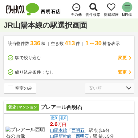
JR山陽本線の駅選択画面
336
413
1～30
該当物件数
棟
空き数
件
棟を表示
駅で絞り込む
変更
変更
絞り込み条件：
なし
空室のみ
プレアール西明石
賃貸 | マンション
敷0
礼0
2.6
万円
山陽本線
「
西明石
」駅 徒歩5分
山陽新幹線
「
西明石
」駅 徒歩5分