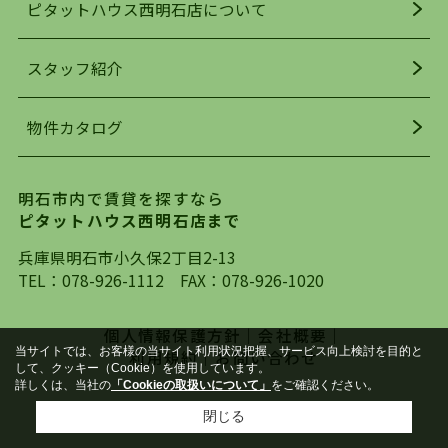
ピタットハウス西明石店について
明石駅・西明石駅を中心に、明石市・神戸市西区
でお部屋探している方は、ぜひ当ＨＰにて物件を
お探しになってください。弊社は、スタッフの平
スタッフ紹介
均年齢も若く、お客様の事を第一に考え、毎日新
着の物件の情報をリサーチし、ＨＰにて随時更新
物件カタログ
を行っており地域最大級の情報取扱量を誇ってお
ります。店頭で限られた物件をご紹介する、従来
の不動産のスタイルではなく、まずは、お客様ご
明石市内で賃貸を探すなら
自身でインターネットを利用し、理想のお部屋を
ピタットハウス西明石店まで
探していただき、選択していただいた物件情報に
対して、専門知識を持ったスタッフがサポートさ
兵庫県明石市小久保2丁目2-13
せていただくスタイルを心がけております。私た
TEL：
078-926-1112
FAX：078-926-1020
ちピタットハウス西明石店が大切にしていること
は、一度だけでは終わらない、お客様との末長い
個人情報保護方針
｜
会社概要
｜
お付き合いです。初めての一人暮らしから、就
当サイトでは、お客様の当サイト利用状況把握、サービス向上検討を目的と
利用規約
｜
お問い合わせ
して、クッキー（Cookie）を使用しています。
職・ご結婚・売買物件の購入、などなど一生涯に
詳しくは、当社の
「Cookieの取扱いについて」
をご確認ください。
わたる、良きアドバイザーとして、地域に密着し
Copyright(c) 株式会社ＡＢＣ All rights reserved.
閉じる
た営業スタイルで様々なお役立ちができればと強
く思っております。ぜひ、明石市・神戸市西区で