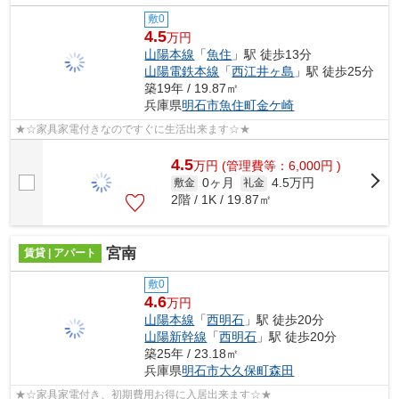
敷0
4.5
万円
山陽本線
「
魚住
」駅 徒歩13分
山陽電鉄本線
「
西江井ヶ島
」駅 徒歩25分
築19年 / 19.87㎡
兵庫県
明石市
魚住町金ケ崎
★☆家具家電付きなのですぐに生活出来ます☆★
4.5
万
円
(管理費等：6,000円 )
0ヶ月
4.5万円
敷金
礼金
2階 / 1K / 19.87㎡
宮南
賃貸 | アパート
敷0
4.6
万円
山陽本線
「
西明石
」駅 徒歩20分
山陽新幹線
「
西明石
」駅 徒歩20分
築25年 / 23.18㎡
兵庫県
明石市
大久保町森田
★☆家具家電付き、初期費用お得に入居出来ます☆★