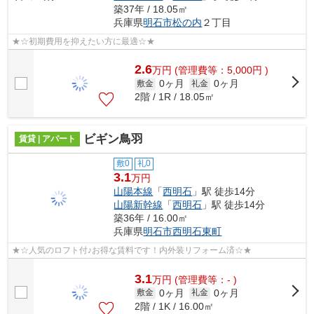
築37年 / 18.05㎡
兵庫県
明石市
松の内
２丁目
★☆初期費用を抑えたい方に最適☆★
2.6
万
円
(管理費等：5,000円 )
0ヶ月
0ヶ月
敷金
礼金
2階 / 1R / 18.05㎡
ビギン鳥羽
賃貸 | アパート
敷0
礼0
3.1
万円
山陽本線
「
西明石
」駅 徒歩14分
山陽新幹線
「
西明石
」駅 徒歩14分
築36年 / 16.00㎡
兵庫県
明石市
西明石東町
★☆人気のロフト付♪お得な賃料です！内外装リフォーム済☆★
3.1
万
円
(管理費等：- )
0ヶ月
0ヶ月
敷金
礼金
2階 / 1K / 16.00㎡