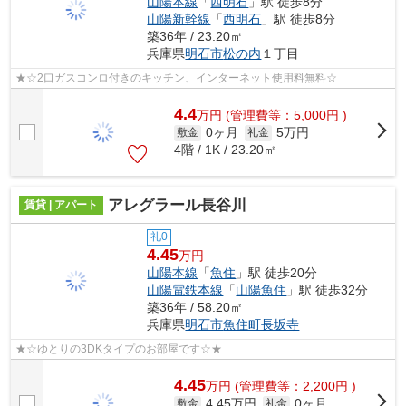
山陽本線
「
西明石
」駅 徒歩8分
山陽新幹線
「
西明石
」駅 徒歩8分
築36年 / 23.20㎡
兵庫県
明石市
松の内
１丁目
★☆2口ガスコンロ付きのキッチン、インターネット使用料無料☆
4.4
万
円
(管理費等：5,000円 )
0ヶ月
5万円
敷金
礼金
4階 / 1K / 23.20㎡
アレグラール長谷川
賃貸 | アパート
礼0
4.45
万円
山陽本線
「
魚住
」駅 徒歩20分
山陽電鉄本線
「
山陽魚住
」駅 徒歩32分
築36年 / 58.20㎡
兵庫県
明石市
魚住町長坂寺
★☆ゆとりの3DKタイプのお部屋です☆★
4.45
万
円
(管理費等：2,200円 )
4.45万円
0ヶ月
敷金
礼金