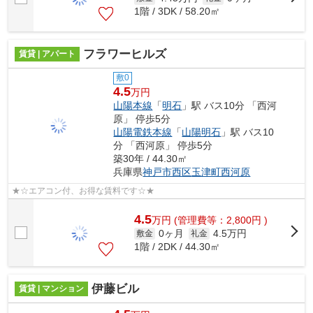
1階 / 3DK / 58.20㎡
フラワーヒルズ
賃貸 | アパート
敷0
4.5
万円
山陽本線
「
明石
」駅 バス10分 「西河
原」 停歩5分
山陽電鉄本線
「
山陽明石
」駅 バス10
分 「西河原」 停歩5分
築30年 / 44.30㎡
兵庫県
神戸市西区
玉津町西河原
★☆エアコン付、お得な賃料です☆★
4.5
万
円
(管理費等：2,800円 )
0ヶ月
4.5万円
敷金
礼金
1階 / 2DK / 44.30㎡
伊藤ビル
賃貸 | マンション