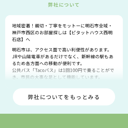
弊社について
地域密着！親切・丁寧をモットーに明石市全域・
神戸市西区のお部屋探しは【ピタットハウス西明
石店】へ
明石市は、アクセス面で高い利便性があります。
JRや山陽電車があるだけでなく、新幹線の駅もあ
るため各方面への移動が便利です。
公共バス「Tacoバス」は1回100円で乗ることがで
き、市民の大事な足として機能しています。
明石エリアは海沿いに位置しているため、海水浴
場や釣りスポットが多くあります。JR「大久保
弊社についてをもっとみる
駅」周辺には、ビブレ・イオンをはじめとした買
い物施設も多くあり、買い物にも困りません。
アクセス・趣味・レジャー・買い物、全てがバラ
ンスよく揃っているのが、明石市の住みやすさ・
人気の理由です。