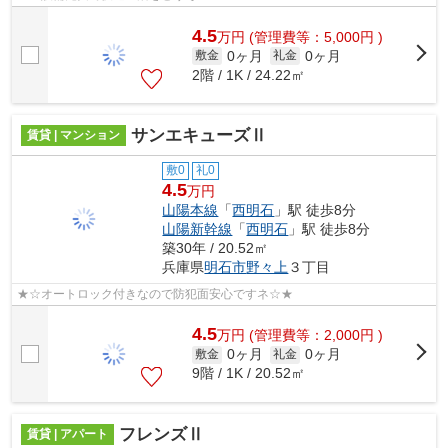
4.5
万
円
(管理費等：5,000円 )
0ヶ月
0ヶ月
敷金
礼金
2階 / 1K / 24.22㎡
サンエキューズⅡ
賃貸 | マンション
敷0
礼0
4.5
万円
山陽本線
「
西明石
」駅 徒歩8分
山陽新幹線
「
西明石
」駅 徒歩8分
築30年 / 20.52㎡
兵庫県
明石市
野々上
３丁目
★☆オートロック付きなので防犯面安心ですネ☆★
4.5
万
円
(管理費等：2,000円 )
0ヶ月
0ヶ月
敷金
礼金
9階 / 1K / 20.52㎡
フレンズⅡ
賃貸 | アパート