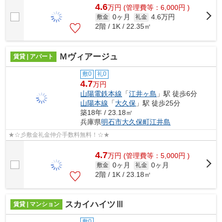
4.6
万
円
(管理費等：6,000円 )
0ヶ月
4.6万円
敷金
礼金
2階 / 1K / 22.35㎡
Ｍヴィアージュ
賃貸 | アパート
敷0
礼0
4.7
万円
山陽電鉄本線
「
江井ヶ島
」駅 徒歩6分
山陽本線
「
大久保
」駅 徒歩25分
築18年 / 23.18㎡
兵庫県
明石市
大久保町江井島
★☆彡敷金礼金仲介手数料無料！☆★
4.7
万
円
(管理費等：5,000円 )
0ヶ月
0ヶ月
敷金
礼金
2階 / 1K / 23.18㎡
スカイハイツⅢ
賃貸 | マンション
敷0