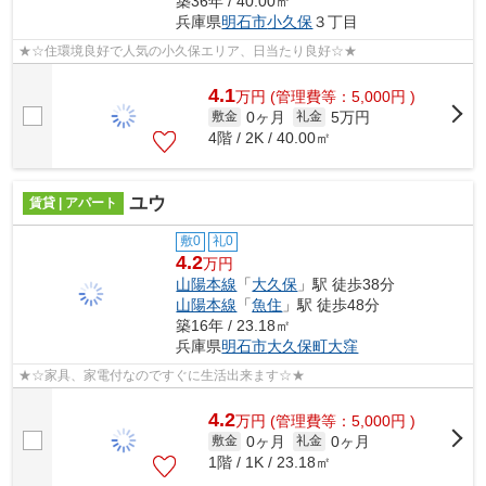
築36年 / 40.00㎡
兵庫県
明石市
小久保
３丁目
★☆住環境良好で人気の小久保エリア、日当たり良好☆★
4.1
万
円
(管理費等：5,000円 )
0ヶ月
5万円
敷金
礼金
4階 / 2K / 40.00㎡
ユウ
賃貸 | アパート
敷0
礼0
4.2
万円
山陽本線
「
大久保
」駅 徒歩38分
山陽本線
「
魚住
」駅 徒歩48分
築16年 / 23.18㎡
兵庫県
明石市
大久保町大窪
★☆家具、家電付なのですぐに生活出来ます☆★
4.2
万
円
(管理費等：5,000円 )
0ヶ月
0ヶ月
敷金
礼金
1階 / 1K / 23.18㎡