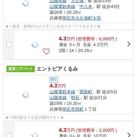
山陽本線
「
大久保
」駅 徒歩23分
山陽電鉄本線
「
中八木
」駅 徒歩43分
築26年 / 20.28㎡
兵庫県
明石市
大久保町大窪
★☆家具、家電付なのですぐに生活スタートできます☆★
4.3
万
円
(管理費等：6,000円 )
0ヶ月
4.3万円
敷金
礼金
2階 / 1K / 20.28㎡
エントピアくるみ
賃貸 | アパート
敷0
4.3
万円
山陽電鉄本線
「
西新町
」駅 徒歩5分
山陽本線
「
明石
」駅 徒歩21分
築29年 / 19.20㎡
兵庫県
明石市
田町
１丁目
★☆明石駅までも徒歩圏内です☆★
4.3
万
円
(管理費等：2,000円 )
0ヶ月
10万円
敷金
礼金