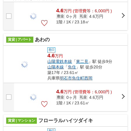
4.6
万
円
(管理費等：6,000円 )
0ヶ月
4.6万円
敷金
礼金
1階 / 1K / 23.18㎡
あわの
賃貸 | アパート
敷0
4.6
万円
山陽電鉄本線
「
東二見
」駅 徒歩9分
山陽本線
「
魚住
」駅 徒歩20分
築17年 / 23.61㎡
兵庫県
明石市
魚住町西岡
4.6
万
円
(管理費等：6,000円 )
0ヶ月
4.6万円
敷金
礼金
1階 / 1K / 23.61㎡
フローラルハイツダイキ
賃貸 | マンション
敷0