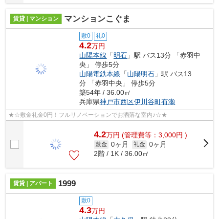
マンションこぐま
賃貸 | マンション
敷0
礼0
4.2
万円
山陽本線
「
明石
」駅 バス13分 「赤羽中
央」 停歩5分
山陽電鉄本線
「
山陽明石
」駅 バス13
分 「赤羽中央」 停歩5分
築54年 / 36.00㎡
兵庫県
神戸市西区
伊川谷町有瀬
★☆敷金礼金0円！フルリノベーションでお洒落な室内♪☆★
4.2
万
円
(管理費等：3,000円 )
0ヶ月
0ヶ月
敷金
礼金
2階 / 1K / 36.00㎡
1999
賃貸 | アパート
敷0
4.3
万円