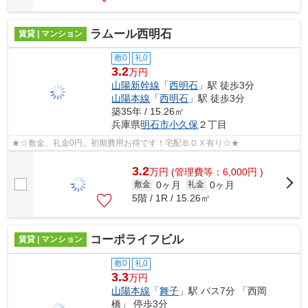
ラムール西明石
賃貸 | マンション
敷0
礼0
3.2
万円
山陽新幹線
「
西明石
」駅 徒歩3分
山陽本線
「
西明石
」駅 徒歩3分
築35年 / 15.26㎡
兵庫県
明石市
小久保
２丁目
★☆敷金、礼金0円。初期費用お得です！宅配ＢＯＸ有り☆★
3.2
万
円
(管理費等：6,000円 )
0ヶ月
0ヶ月
敷金
礼金
5階 / 1R / 15.26㎡
コーポライフビル
賃貸 | マンション
敷0
礼0
3.3
万円
山陽本線
「
舞子
」駅 バス7分 「西岡
橋」 停歩3分