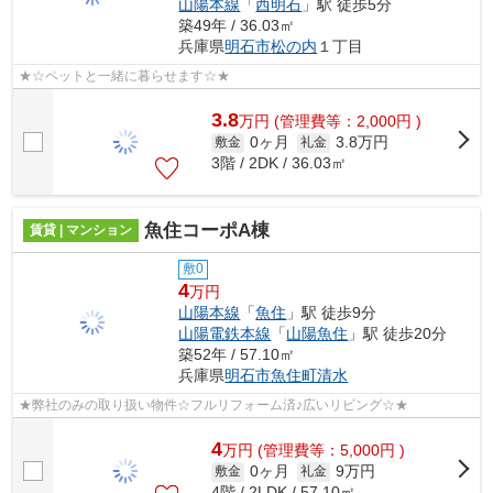
山陽本線
「
西明石
」駅 徒歩5分
築49年 / 36.03㎡
兵庫県
明石市
松の内
１丁目
★☆ペットと一緒に暮らせます☆★
3.8
万
円
(管理費等：2,000円 )
0ヶ月
3.8万円
敷金
礼金
3階 / 2DK / 36.03㎡
魚住コーポA棟
賃貸 | マンション
敷0
4
万円
山陽本線
「
魚住
」駅 徒歩9分
山陽電鉄本線
「
山陽魚住
」駅 徒歩20分
築52年 / 57.10㎡
兵庫県
明石市
魚住町清水
★弊社のみの取り扱い物件☆フルリフォーム済♪広いリビング☆★
4
万
円
(管理費等：5,000円 )
0ヶ月
9万円
敷金
礼金
4階 / 2LDK / 57.10㎡