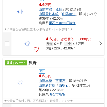
4.6
万円
山陽本線
「
魚住
」駅 徒歩9分
山陽電鉄本線
「
山陽魚住
」駅 徒歩21分
築35年 / 42.00㎡
兵庫県
明石市
魚住町清水
★☆閑静な住宅街に立地♪お得な賃料♪ネット無料☆★
4.6
万
円
(管理費等：5,000円 )
0ヶ月
4.6万円
敷金
礼金
3階 / 2DK / 42.00㎡
沢野
賃貸 | アパート
敷0
4.6
万円
山陽本線
「
西明石
」駅 徒歩21分
山陽新幹線
「
西明石
」駅 徒歩21分
築20年 / 22.35㎡
兵庫県
明石市
鳥羽
★☆仲介手数料０円。西明石駅より徒歩圏内です☆★