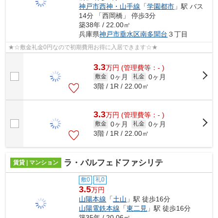
神戸市西神・山手線
「
学園都市
」駅 バス
14分 「西岡橋」 停歩3分
築38年 / 22.00㎡
兵庫県
神戸市垂水区
南多聞台
３丁目
★☆敷金礼金0円なので初期費用お得に入居できます☆★
3.3
万
円
(管理費等：- )
0ヶ月
0ヶ月
敷金
礼金
3階 / 1R / 22.00㎡
3.3
万
円
(管理費等：- )
0ヶ月
0ヶ月
敷金
礼金
3階 / 1R / 22.00㎡
ラ・パルフェドファシリテ
賃貸 | マンション
敷0
礼0
3.5
万円
山陽本線
「
土山
」駅 徒歩16分
山陽電鉄本線
「
東二見
」駅 徒歩16分
築35年 / 20.06㎡