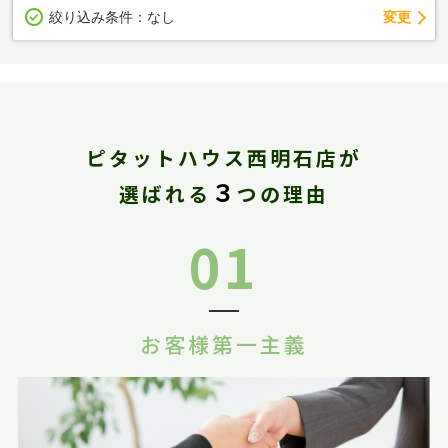
変更
絞り込み条件：
なし
ピタットハウス西明石店が
３
選ばれる
つの理由
01
お客様第一主義