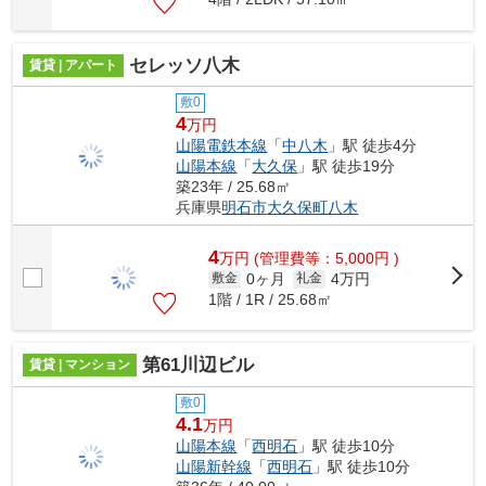
セレッソ八木
賃貸 | アパート
敷0
4
万円
山陽電鉄本線
「
中八木
」駅 徒歩4分
山陽本線
「
大久保
」駅 徒歩19分
築23年 / 25.68㎡
兵庫県
明石市
大久保町八木
4
万
円
(管理費等：5,000円 )
0ヶ月
4万円
敷金
礼金
1階 / 1R / 25.68㎡
第61川辺ビル
賃貸 | マンション
敷0
4.1
万円
山陽本線
「
西明石
」駅 徒歩10分
山陽新幹線
「
西明石
」駅 徒歩10分