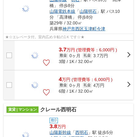
橋」 停歩8分
山陽電鉄本線
「
山陽明石
」駅 バス10
分 「高津橋」 停歩8分
築29年 / 32.00㎡
兵庫県
神戸市西区
玉津町今津
★☆エレベータ付。室内広め９帖の1Ｋです☆★
3.7
万
円
(管理費等：6,000円 )
0ヶ月
3.7万円
敷金
礼金
3階 / 1K / 32.00㎡
4
万
円
(管理費等：6,000円 )
0ヶ月
4万円
敷金
礼金
6階 / 1K / 32.00㎡
クレール西明石
賃貸 | マンション
敷0
3.8
万円
山陽新幹線
「
西明石
」駅 徒歩5分