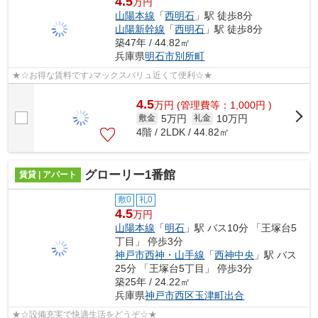
4.5
万円
山陽本線
「
西明石
」駅 徒歩8分
山陽新幹線
「
西明石
」駅 徒歩8分
築47年 / 44.82㎡
兵庫県
明石市
別所町
★☆お得な賃料です♪マックスバリュ近くて便利☆★
4.5
万
円
(管理費等：1,000円 )
5万円
10万円
敷金
礼金
4階 / 2LDK / 44.82㎡
グローリー1番館
賃貸 | アパート
敷0
礼0
4.5
万円
山陽本線
「
明石
」駅 バス10分 「王塚台5
丁目」 停歩3分
神戸市西神・山手線
「
西神中央
」駅 バス
25分 「王塚台5丁目」 停歩3分
築25年 / 24.22㎡
兵庫県
神戸市西区
玉津町出合
★☆設備充実で快適生活をどうぞ☆★