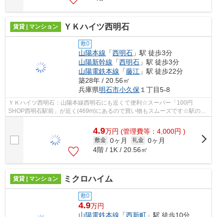
ＹＫハイツ西明石
賃貸 | マンション
敷0
山陽本線
「
西明石
」駅 徒歩3分
山陽新幹線
「
西明石
」駅 徒歩3分
山陽電鉄本線
「
藤江
」駅 徒歩22分
築28年 / 20.56㎡
兵庫県
明石市
小久保
１丁目5-8
ＹＫハイツ西明石：山陽本線西明石にも近くて便利☆スーパー「100円
SHOP西明石駅前」が近く(469m)にあるので買い物もスムーズです☆駅の至
近に立地する、徒歩3分の快適な環境にある物件...
4.9
万
円
(管理費等：4,000円 )
0ヶ月
0ヶ月
敷金
礼金
4階 / 1K / 20.56㎡
ミクロハイム
賃貸 | マンション
敷0
4.9
万円
山陽電鉄本線
「
西新町
」駅 徒歩10分