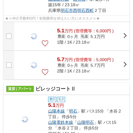
築15年 / 23.18㎡
兵庫県
明石市
西明石西町
２丁目
★☆仲介手数料0円！初期費用を抑えたい方にオススメ☆★
5.1
万
円
(管理費等：6,000円 )
0ヶ月
5.1万円
敷金
礼金
1階 / 1K / 23.18㎡
5.7
万
円
(管理費等：5,000円 )
0ヶ月
5.7万円
敷金
礼金
2階 / 1K / 23.18㎡
ビレッジコートⅡ
賃貸 | アパート
敷0
礼0
5.1
万円
山陽本線
「
明石
」駅 バス15分 「水谷２
丁目」 停歩5分
山陽電鉄本線
「
山陽明石
」駅 バス15
分 「水谷２丁目」 停歩5分