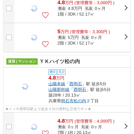
4.8
万
円
(管理費等：3,000円 )
4.8万円
0ヶ月
敷金
礼金
1階 / 3DK / 52.17㎡
5
万
円
(管理費等：3,300円 )
5万円
0ヶ月
敷金
礼金
2階 / 3DK / 52.17㎡
ＹＫハイツ松の内
賃貸 | マンション
敷0
礼0
4.8
万円
山陽本線
「
西明石
」駅 徒歩5分
山陽新幹線
「
西明石
」駅 徒歩5分
築28年 / 20.13㎡
兵庫県
明石市
松の内
２丁目
★☆ＪＲ西明石駅より徒歩３分の便利な立地です☆★
4.8
万
円
(管理費等：4,000円 )
0ヶ月
0ヶ月
敷金
礼金
7階 / 1R / 20.13㎡