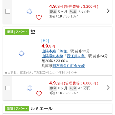
貸物件になります！ピタットハウス西...
4.9
万
円
(管理費等：3,200円 )
0ヶ月
7.5万円
敷金
礼金
1階 / 1K / 35.18㎡
望
賃貸 | アパート
敷0
4.9
万円
山陽本線
「
魚住
」駅 徒歩13分
山陽電鉄本線
「
西江井ヶ島
」駅 徒歩24分
築20年 / 23.60㎡
兵庫県
明石市
魚住町金ケ崎
★☆家具、家電付き♪宅配BOX付なので便利です☆★
4.9
万
円
(管理費等：6,000円 )
0ヶ月
4.9万円
敷金
礼金
1階 / 1K / 23.60㎡
ルミエール
賃貸 | アパート