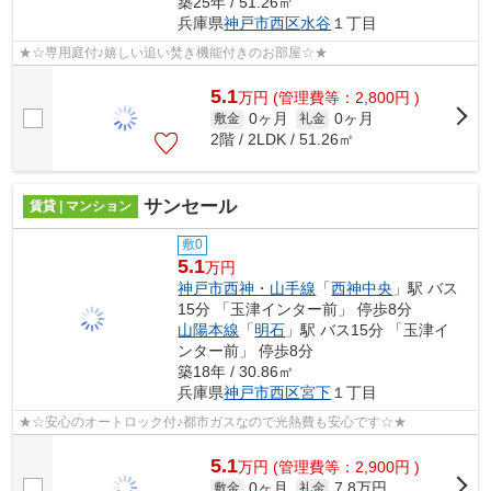
築25年 / 51.26㎡
兵庫県
神戸市西区
水谷
１丁目
★☆専用庭付♪嬉しい追い焚き機能付きのお部屋☆★
5.1
万
円
(管理費等：2,800円 )
0ヶ月
0ヶ月
敷金
礼金
2階 / 2LDK / 51.26㎡
サンセール
賃貸 | マンション
敷0
5.1
万円
神戸市西神・山手線
「
西神中央
」駅 バス
15分 「玉津インター前」 停歩8分
山陽本線
「
明石
」駅 バス15分 「玉津イ
ンター前」 停歩8分
築18年 / 30.86㎡
兵庫県
神戸市西区
宮下
１丁目
★☆安心のオートロック付♪都市ガスなので光熱費も安心です☆★
5.1
万
円
(管理費等：2,900円 )
0ヶ月
7.8万円
敷金
礼金