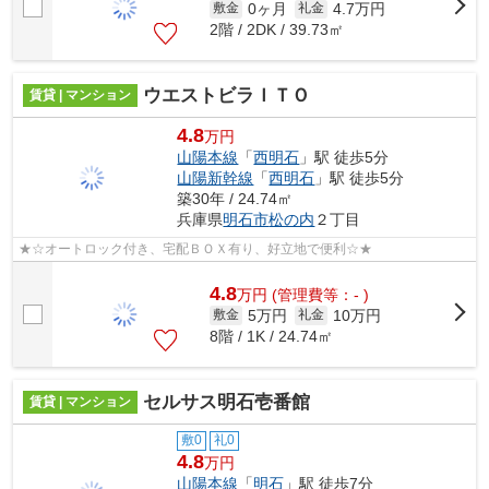
0ヶ月
4.7万円
敷金
礼金
2階 / 2DK / 39.73㎡
ウエストビラＩＴＯ
賃貸 | マンション
4.8
万円
山陽本線
「
西明石
」駅 徒歩5分
山陽新幹線
「
西明石
」駅 徒歩5分
築30年 / 24.74㎡
兵庫県
明石市
松の内
２丁目
★☆オートロック付き、宅配ＢＯＸ有り、好立地で便利☆★
4.8
万
円
(管理費等：- )
5万円
10万円
敷金
礼金
8階 / 1K / 24.74㎡
セルサス明石壱番館
賃貸 | マンション
敷0
礼0
4.8
万円
山陽本線
「
明石
」駅 徒歩7分