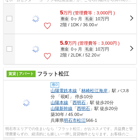
ころにあります♪外観タイル張りは、長...
5
万
円
(管理費等：3,000円 )
0ヶ月
10万円
敷金
礼金
2階 / 1DK / 36.00㎡
5.9
万
円
(管理費等：3,000円 )
0ヶ月
10万円
敷金
礼金
2階 / 2LDK / 52.20㎡
フラット松江
賃貸 | アパート
敷0
山陽電鉄本線
「
林崎松江海岸
」駅 バス8
分 「硯町」 停歩10分
山陽本線
「
西明石
」駅 徒歩20分
山陽新幹線
「
西明石
」駅 徒歩20分
築30年 / 45.00㎡
兵庫県
明石市
松江
566-1
明石市エリアでの住まいなら「フラット松江」がおススメです。共益費と管
理費要らずの、経済的にも嬉しい一押し賃貸物件となります。お客様のご希
望の賃貸物件の条件をお聞かせくださ...