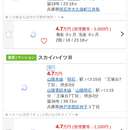
築18年 / 23.18㎡
兵庫県
明石市
大久保町江井島
★☆彡敷金礼金仲介手数料無料！☆★
4.7
万
円
(管理費等：5,000円 )
0ヶ月
0ヶ月
敷金
礼金
2階 / 1K / 23.18㎡
スカイハイツⅢ
賃貸 | マンション
敷0
4.7
万円
山陽本線
「
明石
」駅 バス15分 「王塚台7
丁目」 停歩3分
山陽電鉄本線
「
山陽明石
」駅 バス15
分 「王塚台7丁目」 停歩3分
築36年 / 39.73㎡
兵庫県
神戸市西区
持子
３丁目
★☆オール洋室ですょ♪人気の1LDKタイプ☆★
4.7
万
円
(管理費等：2,200円 )