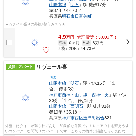
山陽本線
「
明石
」駅 徒歩17分
築37年 / 44.73㎡
兵庫県
明石市
日富美町
★☆タイル張りの外観♪都市ガス☆★
4.9
万
円
(管理費等：5,000円 )
0ヶ月
8万円
敷金
礼金
2階 / 2DK / 44.73㎡
リヴェール喜
賃貸 | アパート
敷0
山陽本線
「
明石
」駅 バス15分 「出
合」 停歩5分
神戸市西神・山手線
「
西神中央
」駅 バス
20分 「出合」 停歩5分
山陽本線
「
西明石
」駅 徒歩32分
築19年 / 35.18㎡
兵庫県
神戸市西区
玉津町出合
321
外壁にはタイルが張られてあり、印象的な外観です！レイアウトも変えやす
いコンパクトな間取りのアパートです！こちらの物件は陽当たりが良好な賃