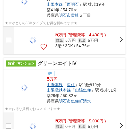
山陽本線
「
西明石
」駅 徒歩19分
築41年 / 54.76㎡
兵庫県
明石市
貴崎
５丁目
★☆ゆとりの3DKタイプでお得な賃料です☆★
5
万
円
(管理費等：4,400円 )
5万円
5万円
敷金
礼金
3階 / 3DK / 54.76㎡
グリーンエイトⅣ
賃貸 | マンション
敷0
5
万円
山陽本線
「
魚住
」駅 徒歩19分
山陽電鉄本線
「
山陽魚住
」駅 徒歩31分
築29年 / 50.82㎡
兵庫県
明石市
魚住町清水
★☆お得な賃料でおススメです☆★
5
万
円
(管理費等：5,000円 )
0ヶ月
5万円
敷金
礼金