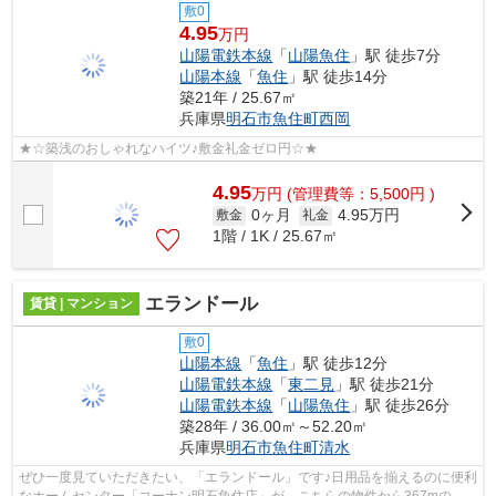
敷0
4.95
万円
山陽電鉄本線
「
山陽魚住
」駅 徒歩7分
山陽本線
「
魚住
」駅 徒歩14分
築21年 / 25.67㎡
兵庫県
明石市
魚住町西岡
★☆築浅のおしゃれなハイツ♪敷金礼金ゼロ円☆★
4.95
万
円
(管理費等：5,500円 )
0ヶ月
4.95万円
敷金
礼金
1階 / 1K / 25.67㎡
エランドール
賃貸 | マンション
敷0
山陽本線
「
魚住
」駅 徒歩12分
山陽電鉄本線
「
東二見
」駅 徒歩21分
山陽電鉄本線
「
山陽魚住
」駅 徒歩26分
築28年 / 36.00㎡～52.20㎡
兵庫県
明石市
魚住町清水
ぜひ一度見ていただきたい、「エランドール」です♪日用品を揃えるのに便利
なホームセンター「コーナン明石魚住店」が、こちらの物件から367mのと