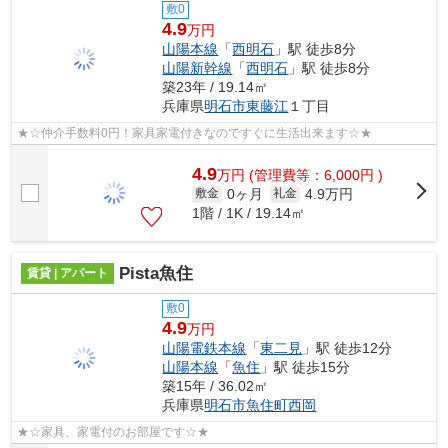
敷0
4.9
万円
山陽本線
「
西明石
」駅 徒歩8分
山陽新幹線
「
西明石
」駅 徒歩8分
築23年 / 19.14㎡
兵庫県
明石市
東藤江
１丁目
★☆仲介手数料0円！家具家電付きなのですぐに生活出来ます☆★
4.9
万
円
(管理費等：6,000円 )
0ヶ月
4.9万円
敷金
礼金
1階 / 1K / 19.14㎡
Pista魚住
賃貸 | アパート
敷0
4.9
万円
山陽電鉄本線
「
東二見
」駅 徒歩12分
山陽本線
「
魚住
」駅 徒歩15分
築15年 / 36.02㎡
兵庫県
明石市
魚住町西岡
★☆家具、家電付のお部屋です☆★