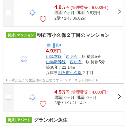
4.9
万
円
(管理費等：6,000円 )
0ヶ月
9.8万円
敷金
礼金
2階 / 1R / 36.02㎡
明石市小久保２丁目のマンション
賃貸 | マンション
敷0
礼0
4.9
万円
山陽本線
「
西明石
」駅 徒歩5分
山陽新幹線
「
西明石
」駅 徒歩5分
築30年 / 21.14㎡
兵庫県
明石市
小久保
２丁目
★☆駅が近くて生活便利な立地です♪インターネット無料☆★
4.9
万
円
(管理費等：4,000円 )
0ヶ月
0ヶ月
敷金
礼金
5階 / 1K / 21.14㎡
グランポン魚住
賃貸 | アパート