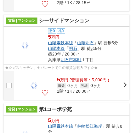
2階 / 1K / 28.15㎡
シーサイドマンション
賃貸 | マンション
敷0
礼0
5
万円
山陽電鉄本線
「
山陽明石
」駅 徒歩5分
山陽本線
「
明石
」駅 徒歩5分
築29年 / 20.00㎡
兵庫県
明石市
本町
１丁目
★☆ガスキッチン、セパレートでこの家賃は魅力です☆★
5
万
円
(管理費等：5,000円 )
0ヶ月
0ヶ月
敷金
礼金
2階 / 1K / 20.00㎡
第1コーポ学苑
賃貸 | マンション
5
万円
山陽電鉄本線
「
林崎松江海岸
」駅 徒歩8
分