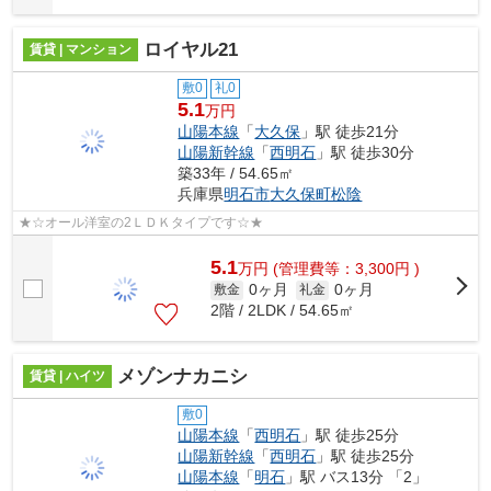
ロイヤル21
賃貸 | マンション
敷0
礼0
5.1
万円
山陽本線
「
大久保
」駅 徒歩21分
山陽新幹線
「
西明石
」駅 徒歩30分
築33年 / 54.65㎡
兵庫県
明石市
大久保町松陰
★☆オール洋室の2ＬＤＫタイプです☆★
5.1
万
円
(管理費等：3,300円 )
0ヶ月
0ヶ月
敷金
礼金
2階 / 2LDK / 54.65㎡
メゾンナカニシ
賃貸 | ハイツ
敷0
山陽本線
「
西明石
」駅 徒歩25分
山陽新幹線
「
西明石
」駅 徒歩25分
山陽本線
「
明石
」駅 バス13分 「2」