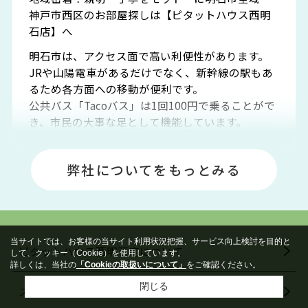
神戸市西区のお部屋探しは【ピタットハウス西明
石店】へ
明石市は、アクセス面で高い利便性があります。
JRや山陽電車があるだけでなく、新幹線の駅もあ
るため各方面への移動が便利です。
公共バス「Tacoバス」は1回100円で乗ることがで
き、市民の大事な足として機能しています。
明石エリアは海沿いに位置しているため、海水浴
場や釣りスポットが多くあります。JR「大久保
弊社についてをもっとみる
駅」周辺には、ビブレ・イオンをはじめとした買
い物施設も多くあり、買い物にも困りません。
アクセス・趣味・レジャー・買い物、全てがバラ
ンスよく揃っているのが、明石市の住みやすさ・
人気の理由です。
当サイトでは、お客様の当サイト利用状況把握、サービス向上検討を目的と
ピタットハウス西明石店について
明石駅・西明石駅を中心に、明石市・神戸市西区
して、クッキー（Cookie）を使用しています。
詳しくは、当社の
「Cookieの取扱いについて」
をご確認ください。
でお部屋探している方は、ぜひ当ＨＰにて物件を
お探しになってください。弊社は、スタッフの平
閉じる
スタッフ紹介
均年齢も若く、お客様の事を第一に考え、毎日新