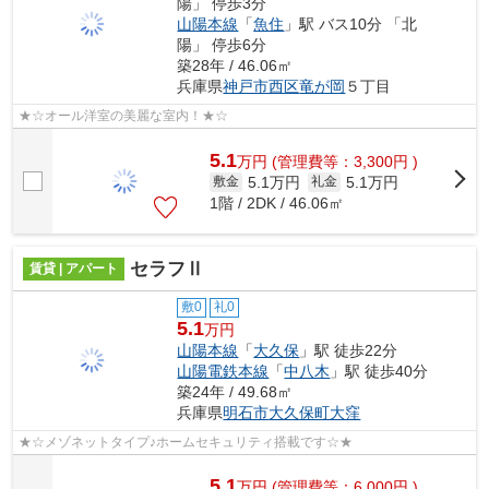
陽」 停歩3分
山陽本線
「
魚住
」駅 バス10分 「北
陽」 停歩6分
築28年 / 46.06㎡
兵庫県
神戸市西区
竜が岡
５丁目
★☆オール洋室の美麗な室内！★☆
5.1
万
円
(管理費等：3,300円 )
5.1万円
5.1万円
敷金
礼金
1階 / 2DK / 46.06㎡
セラフⅡ
賃貸 | アパート
敷0
礼0
5.1
万円
山陽本線
「
大久保
」駅 徒歩22分
山陽電鉄本線
「
中八木
」駅 徒歩40分
築24年 / 49.68㎡
兵庫県
明石市
大久保町大窪
★☆メゾネットタイプ♪ホームセキュリティ搭載です☆★
5.1
万
円
(管理費等：6,000円 )