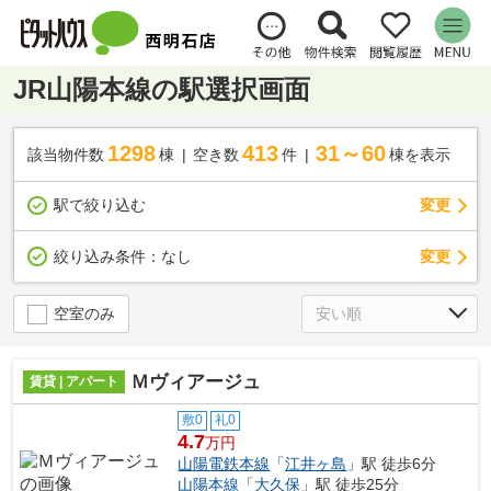
JR山陽本線の駅選択画面
1298
413
31～60
該当物件数
棟
空き数
件
棟を表示
駅で絞り込む
変更
変更
絞り込み条件：
なし
空室のみ
Ｍヴィアージュ
賃貸 | アパート
敷0
礼0
4.7
万円
山陽電鉄本線
「
江井ヶ島
」駅 徒歩6分
山陽本線
「
大久保
」駅 徒歩25分