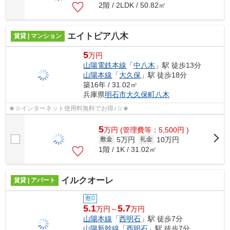
2階 / 2LDK / 50.82㎡
エイトピア八木
賃貸 | マンション
5
万円
山陽電鉄本線
「
中八木
」駅 徒歩13分
山陽本線
「
大久保
」駅 徒歩18分
築16年 / 31.02㎡
兵庫県
明石市
大久保町八木
★☆インターネット使用料無料でお得♪☆★
5
万
円
(管理費等：5,500円 )
5万円
10万円
敷金
礼金
1階 / 1K / 31.02㎡
イルクオーレ
賃貸 | アパート
敷0
5.1
5.7
万円～
万円
山陽本線
「
西明石
」駅 徒歩7分
山陽新幹線
「
西明石
」駅 徒歩7分