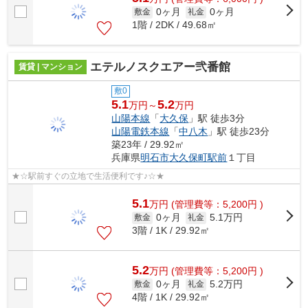
0ヶ月
0ヶ月
敷金
礼金
1階 / 2DK / 49.68㎡
エテルノスクエアー弐番館
賃貸 | マンション
敷0
5.1
5.2
万円～
万円
山陽本線
「
大久保
」駅 徒歩3分
山陽電鉄本線
「
中八木
」駅 徒歩23分
築23年 / 29.92㎡
兵庫県
明石市
大久保町駅前
１丁目
★☆駅前すぐの立地で生活便利です♪☆★
5.1
万
円
(管理費等：5,200円 )
0ヶ月
5.1万円
敷金
礼金
3階 / 1K / 29.92㎡
5.2
万
円
(管理費等：5,200円 )
0ヶ月
5.2万円
敷金
礼金
4階 / 1K / 29.92㎡