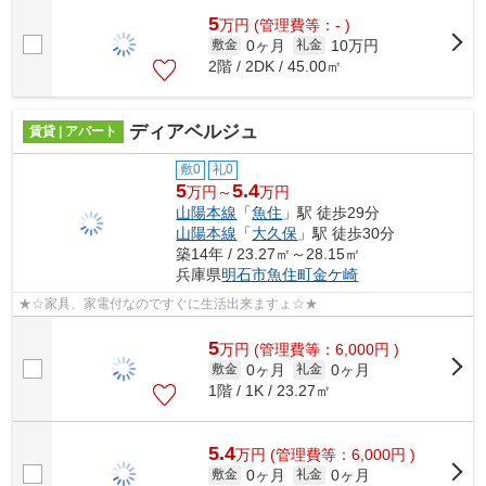
5
万
円
(管理費等：- )
0ヶ月
10万円
敷金
礼金
2階 / 2DK / 45.00㎡
ディアベルジュ
賃貸 | アパート
敷0
礼0
5
5.4
万円～
万円
山陽本線
「
魚住
」駅 徒歩29分
山陽本線
「
大久保
」駅 徒歩30分
築14年 / 23.27㎡～28.15㎡
兵庫県
明石市
魚住町金ケ崎
★☆家具、家電付なのですぐに生活出来ますょ☆★
5
万
円
(管理費等：6,000円 )
0ヶ月
0ヶ月
敷金
礼金
1階 / 1K / 23.27㎡
5.4
万
円
(管理費等：6,000円 )
0ヶ月
0ヶ月
敷金
礼金