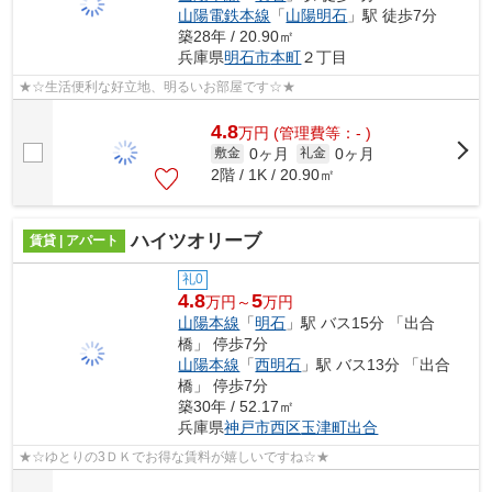
山陽電鉄本線
「
山陽明石
」駅 徒歩7分
築28年 / 20.90㎡
兵庫県
明石市
本町
２丁目
★☆生活便利な好立地、明るいお部屋です☆★
4.8
万
円
(管理費等：- )
0ヶ月
0ヶ月
敷金
礼金
2階 / 1K / 20.90㎡
ハイツオリーブ
賃貸 | アパート
礼0
4.8
5
万円～
万円
山陽本線
「
明石
」駅 バス15分 「出合
橋」 停歩7分
山陽本線
「
西明石
」駅 バス13分 「出合
橋」 停歩7分
築30年 / 52.17㎡
兵庫県
神戸市西区
玉津町出合
★☆ゆとりの3ＤＫでお得な賃料が嬉しいですね☆★