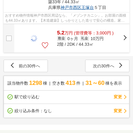
築33年 / 44.33㎡
兵庫県
神戸市西区
王塚台
５丁目
おすすめ物件情報神戸市西区周辺なら、「メゾンナカニシ」。お部屋の面積
も44.33㎡あります。【木造建築】しっかりとした造りで安心の構造。家庭
菜園も楽しめるバルコニー付きのハイツ...
5.2
万
円
(管理費等：3,000円 )
0ヶ月
10万円
敷金
礼金
2階 / 2DK / 44.33㎡
前の30件へ
次の30件へ
1298
413
31～60
該当物件数
棟
空き数
件
棟を表示
駅で絞り込む
変更
変更
絞り込み条件：
なし