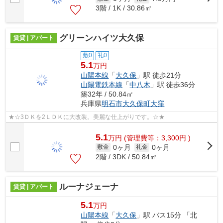
3階 / 1K / 30.86㎡
グリーンハイツ大久保
賃貸 | アパート
敷0
礼0
5.1
万円
山陽本線
「
大久保
」駅 徒歩21分
山陽電鉄本線
「
中八木
」駅 徒歩36分
築32年 / 50.84㎡
兵庫県
明石市
大久保町大窪
★☆3ＤＫを2ＬＤＫに大改装。美麗な仕上がりです。☆★
5.1
万
円
(管理費等：3,300円 )
0ヶ月
0ヶ月
敷金
礼金
2階 / 3DK / 50.84㎡
ルーナジェーナ
賃貸 | アパート
5.1
万円
山陽本線
「
大久保
」駅 バス15分 「北