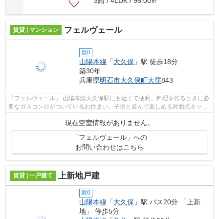
3階 / 4LDK / 98.00㎡
フェルヴェール
賃貸 | マンション
敷0
山陽本線
「
大久保
」駅 徒歩18分
築30年
兵庫県
明石市
大久保町大窪
843
『フェルヴェール』:山陽本線大久保駅にも近くて便利。料理を作るときに必
要なガスコンロがついているお住まい。子供と並んで楽しめる対面式キッチ
ンで毎日楽しく料理しましょう。室温...
現在空室情報がありません。
「フェルヴェール」への
お問い合わせはこちら
上新地戸建
賃貸 | 一戸建て
敷0
山陽本線
「
大久保
」駅 バス20分 「上新
地」 停歩5分