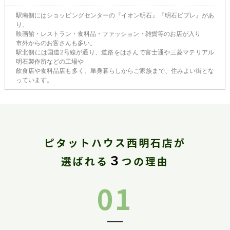
駅南側にはショッピングセンターの『イオン明石』『明石ビブレ』があ
り、
映画館・レストラン・食料品・ファッション・雑貨等のお店が入り
市外からのお客さんも多い。
駅北側には国道2号線が通り、道路をはさんで富士通や三菱マテリアル
明石製作所などの工場や
飲食店や食料品店も多く、単身暮らしからご家族まで、住みよい街とな
っています。
ピタットハウス西明石店が
３
選ばれる
つの理由
01