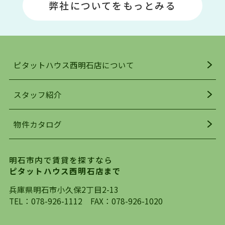
弊社についてをもっとみる
駅」周辺には、ビブレ・イオンをはじめとした買
い物施設も多くあり、買い物にも困りません。
アクセス・趣味・レジャー・買い物、全てがバラ
ンスよく揃っているのが、明石市の住みやすさ・
人気の理由です。
ピタットハウス西明石店について
明石駅・西明石駅を中心に、明石市・神戸市西区
でお部屋探している方は、ぜひ当ＨＰにて物件を
お探しになってください。弊社は、スタッフの平
スタッフ紹介
均年齢も若く、お客様の事を第一に考え、毎日新
着の物件の情報をリサーチし、ＨＰにて随時更新
物件カタログ
を行っており地域最大級の情報取扱量を誇ってお
ります。店頭で限られた物件をご紹介する、従来
の不動産のスタイルではなく、まずは、お客様ご
明石市内で賃貸を探すなら
自身でインターネットを利用し、理想のお部屋を
ピタットハウス西明石店まで
探していただき、選択していただいた物件情報に
対して、専門知識を持ったスタッフがサポートさ
兵庫県明石市小久保2丁目2-13
せていただくスタイルを心がけております。私た
TEL：
078-926-1112
FAX：078-926-1020
ちピタットハウス西明石店が大切にしていること
は、一度だけでは終わらない、お客様との末長い