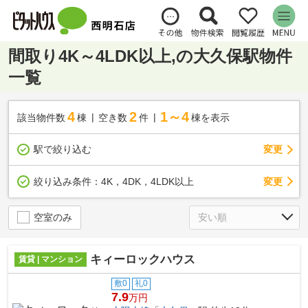
間取り4K～4LDK以上,の大久保駅物件
一覧
4
2
1～4
該当物件数
棟
空き数
件
棟を表示
駅で絞り込む
変更
変更
絞り込み条件：
4K，4DK，4LDK以上
空室のみ
キィーロックハウス
賃貸 | マンション
敷0
礼0
7.9
万円