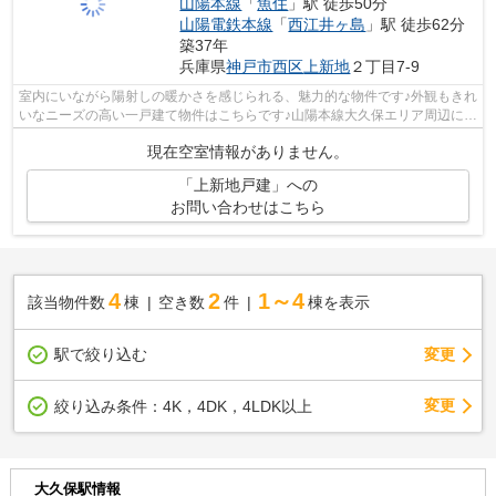
山陽本線
「
魚住
」駅 徒歩50分
山陽電鉄本線
「
西江井ヶ島
」駅 徒歩62分
築37年
兵庫県
神戸市西区
上新地
２丁目7-9
室内にいながら陽射しの暖かさを感じられる、魅力的な物件です♪外観もきれ
いなニーズの高い一戸建て物件はこちらです♪山陽本線大久保エリア周辺に
て、これから戸建てを検索するなら、0...
現在空室情報がありません。
「上新地戸建」への
お問い合わせはこちら
4
2
1～4
該当物件数
棟
空き数
件
棟を表示
駅で絞り込む
変更
変更
絞り込み条件：
4K，4DK，4LDK以上
大久保駅情報