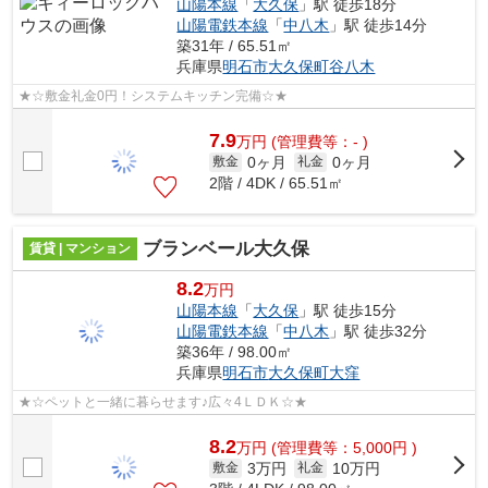
山陽本線
「
大久保
」駅 徒歩18分
山陽電鉄本線
「
中八木
」駅 徒歩14分
築31年 / 65.51㎡
兵庫県
明石市
大久保町谷八木
★☆敷金礼金0円！システムキッチン完備☆★
7.9
万
円
(管理費等：- )
0ヶ月
0ヶ月
敷金
礼金
2階 / 4DK / 65.51㎡
ブランベール大久保
賃貸 | マンション
8.2
万円
山陽本線
「
大久保
」駅 徒歩15分
山陽電鉄本線
「
中八木
」駅 徒歩32分
築36年 / 98.00㎡
兵庫県
明石市
大久保町大窪
★☆ペットと一緒に暮らせます♪広々4ＬＤＫ☆★
8.2
万
円
(管理費等：5,000円 )
3万円
10万円
敷金
礼金