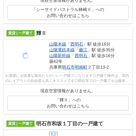
現在空室情報がありません。
「シーサイドパストラル林崎Ⅱ」への
お問い合わせはこちら
輝Ⅱ
賃貸 | 一戸建て
山陽本線
「
西明石
」駅 徒歩16分
山陽電鉄本線
「
藤江
」駅 徒歩35分
山陽新幹線
「
西明石
」駅 徒歩16分
築42年
兵庫県
明石市
明南町
２丁目13-2
お昼寝にも快適な陽当たりがいい一戸建てになります◎戸建て物件は、室内
のレイアウトの自由度も高くオススメです◎明石市での一戸建てを山陽本線
西明石周辺で借りるなら、078-926-1112...
現在空室情報がありません。
「輝Ⅱ」への
お問い合わせはこちら
明石市和坂１丁目の一戸建て
賃貸 | 一戸建て
礼0