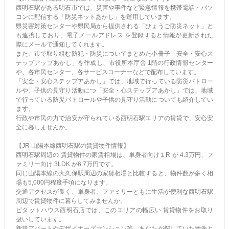
西明石駅がある明石市では、災害や事件など緊急情報を携帯電話・パソ
コンに配信する「防災ネットあかし」を運用しています。
県災害対策センターや県民局から提供される「ひょうご防災ネット」と
も連携しており、電子メールアドレス を登録すると情報が更新された
際にメールで通知してくれます。
また、市で取り組む防犯・防災についてまとめた小冊子「安全・安心ス
テップアップあかし」を作成し、市役所本庁舎 1階の行政情報センター
や、各市民センター、各サービスコーナーなどで配布しています。
「安全・安心ステップアあかし」では、地域で行っている防災パトロー
ルや、子供の見守り活動につ「安全・心ステップアあかし」では、地域
で行っている防災パトロールや子供の見守り活動についても紹介してい
ます。
行政や市民の力で治安が守られている西明石駅エリアの賃貸で、安心安
全に暮しませんか。
【JR 山陽本線西明石駅の賃貸物件情報】
西明石駅周辺の 賃貸物件の家賃相場は、単身者向け１R が 4.3万円、フ
ァミリー向け 3LDK が6.7万円です。
同じ山陽本線の大久保駅周辺の家賃相場と比較すると、物件数が多く相
場も5,000円程度手頃になります。
交通アクセスが良く、単身者、ファミリーともに生活が便利な西明石駅
周辺で賃貸物件に暮らしてみませんか。
ピタットハウス西明石店では、このエリアの幅広い 賃貸物件をお取り
扱いしています。
新築アパートやデザイナーズマンション等、あなたが探していた物件と