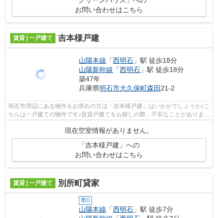
「グリーンハウス」への
お問い合わせはこちら
吉本様戸建
賃貸 | 一戸建て
山陽本線
「
西明石
」駅 徒歩18分
山陽新幹線
「
西明石
」駅 徒歩18分
築47年
兵庫県
明石市
大久保町森田
21-2
明石市周辺にある物件をお求めの方は「吉本様戸建」はいかがでしょうか♪こ
ちらは一戸建ての物件です♪賃貸戸建てをお探しの際、不安なことがありまし
たら078-926-1112、またはabc@nishi...
現在空室情報がありません。
「吉本様戸建」への
お問い合わせはこちら
別所町貸家
賃貸 | 一戸建て
敷0
山陽本線
「
西明石
」駅 徒歩7分