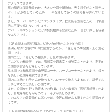
アクセスできます。
駅の周辺は商業施設の他、大きな公園や博物館、天文科学館など観光ス
ポットが点在しているため、一年を通して多くの観光客が訪れていま
す。
また、スーパーやコンビニエンスストア、飲食店も豊富なため、日常生
活に不便を感じないでしょう。
アパートやマンションなどの賃貸物件も豊富なため、住まい探しも容易
なエリアです。
【JR 山陽本線西明石駅にも近い自然豊かな上ケ池公園】
西明石駅の北側約200mに位置するのが、「花と緑の学習園・上ケ池公
園」です。
園内には、「みどりの相談所」と見本園があます。
「みどりの相談所」では、講習室や図書室・相談室などがあり、定期的
に園芸講習会などを行っています。
見本園では和風庭園や山野草コーナ、ハーブコーナーなどがあり、様々
な美しい庭園を鑑賞できます。
園内には他もお子さんが遊べるアスレチック遊具もあるので、親子でお
出掛けするには楽しい公園です。
また、公園から野々池貯水での約 1kmを結ぶ散策路「西明石緑道」があ
り、自然を感じながらのウォーキグが楽しめます。
このエリアの賃貸物件に暮らせば、身近に緑がある爽やかな生活送れそ
うです。
【JR 山陽本線西明石駅エリアの安心・安全な街づくり】