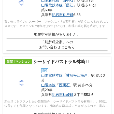
山陽新幹線
「
西明石
」駅 徒歩7分
山陽電鉄本線
「
藤江
」駅 徒歩18分
築60年
兵庫県
明石市
別所町
6-33
買い物に行くのもスーパー「マックスバリュ西明石」が近くにあるのでおス
スメです。ガスコンロの付いたお住まいでは、料理の幅も幅も広がります
ね。是非内見時に使い勝手を確かめてく...
現在空室情報がありません。
「別所町貸家」への
お問い合わせはこちら
シーサイドパストラル林崎Ⅱ
賃貸 | マンション
敷0
山陽電鉄本線
「
林崎松江海岸
」駅 徒歩3
分
山陽本線
「
西明石
」駅 徒歩25分
築29年
兵庫県
明石市
林崎町
３丁目553-6
新生活におススメしたい賃貸物件「シーサイドパストラル林崎Ⅱ」。6階に
位置するお部屋となっています。敷地内の駐車場に空きがあるので、是非ご
利用ください。専有面積も98.48平米ある...