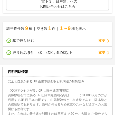
「宮下３丁目戸建」への
お問い合わせはこちら
9
1
1～9
該当物件数
棟
空き数
件
棟を表示
駅で絞り込む
変更
変更
絞り込み条件：
4K，4DK，4LDK以上
西明石駅情報
安全と自然がある JR 山陽本線西明石駅周辺の賃貸物件
【交通アクセスが良いJR 山陽本線西明石駅】
兵庫県明石市にある JR 山陽本線西明石駅は、一日に31,000人もの方が
利用するJR 西日本の駅です。山陽新幹線と、在来線である山陽本線と
の接続駅でもあります。新幹が停まるため東京や九州など遠方へのお出
掛けも便利です。
また、在来線の新快速を利用すれば三宮まで 20 分、大阪まで 40分でも