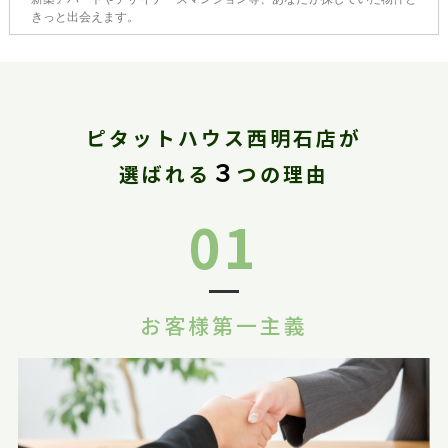
きっと出会えます。
ピタットハウス西明石店が
３
選ばれる
つの理由
01
お客様第一主義