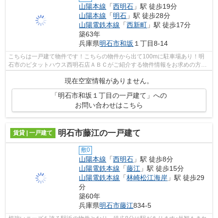
山陽本線
「
西明石
」駅 徒歩19分
山陽本線
「
明石
」駅 徒歩28分
山陽電鉄本線
「
西新町
」駅 徒歩17分
築63年
兵庫県
明石市
和坂
１丁目8-14
こちらは一戸建て物件です！こちらの物件から出て100mに駐車場あり！明
石市のピタットハウス西明石店ＡＢＣがご紹介する物件情報をお求めの方
は、abc@nishiakashi-chintai.comからお問...
現在空室情報がありません。
「明石市和坂１丁目の一戸建て」への
お問い合わせはこちら
明石市藤江の一戸建て
賃貸 | 一戸建て
敷0
山陽本線
「
西明石
」駅 徒歩8分
山陽電鉄本線
「
藤江
」駅 徒歩15分
山陽電鉄本線
「
林崎松江海岸
」駅 徒歩29
分
築60年
兵庫県
明石市
藤江
834-5