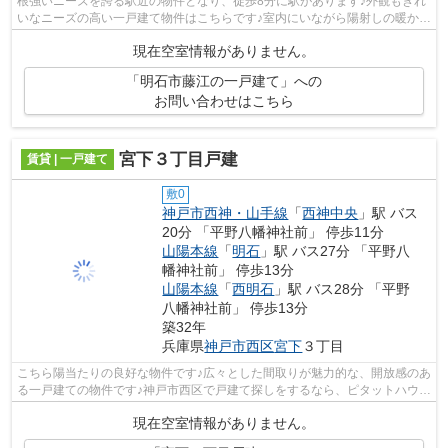
根強いニーズを誇る駅近の物件となり、徒歩8分に駅があります♪外観もきれ
いなニーズの高い一戸建て物件はこちらです♪室内にいながら陽射しの暖かさ
を感じられる、魅力的な物件です♪明...
現在空室情報がありません。
「明石市藤江の一戸建て」への
お問い合わせはこちら
宮下３丁目戸建
賃貸 | 一戸建て
敷0
神戸市西神・山手線
「
西神中央
」駅 バス
20分 「平野八幡神社前」 停歩11分
山陽本線
「
明石
」駅 バス27分 「平野八
幡神社前」 停歩13分
山陽本線
「
西明石
」駅 バス28分 「平野
八幡神社前」 停歩13分
築32年
兵庫県
神戸市西区
宮下
３丁目
こちら陽当たりの良好な物件です♪広々とした間取りが魅力的な、開放感のあ
る一戸建ての物件です♪神戸市西区で戸建て探しをするなら、ピタットハウス
西明石店ＡＢＣにお任せください♪当...
現在空室情報がありません。