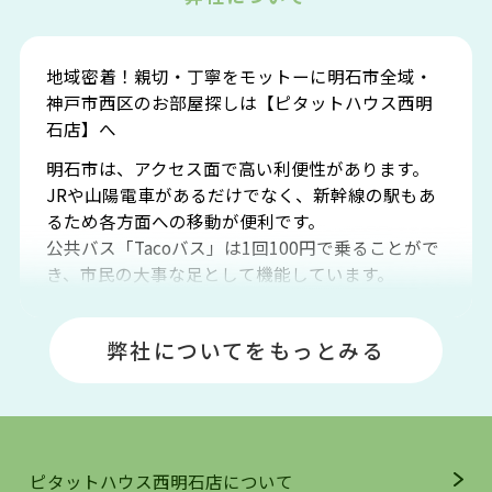
地域密着！親切・丁寧をモットーに明石市全域・
神戸市西区のお部屋探しは【ピタットハウス西明
石店】へ
明石市は、アクセス面で高い利便性があります。
JRや山陽電車があるだけでなく、新幹線の駅もあ
るため各方面への移動が便利です。
公共バス「Tacoバス」は1回100円で乗ることがで
き、市民の大事な足として機能しています。
明石エリアは海沿いに位置しているため、海水浴
場や釣りスポットが多くあります。JR「大久保
弊社についてをもっとみる
駅」周辺には、ビブレ・イオンをはじめとした買
い物施設も多くあり、買い物にも困りません。
アクセス・趣味・レジャー・買い物、全てがバラ
ンスよく揃っているのが、明石市の住みやすさ・
人気の理由です。
ピタットハウス西明石店について
明石駅・西明石駅を中心に、明石市・神戸市西区