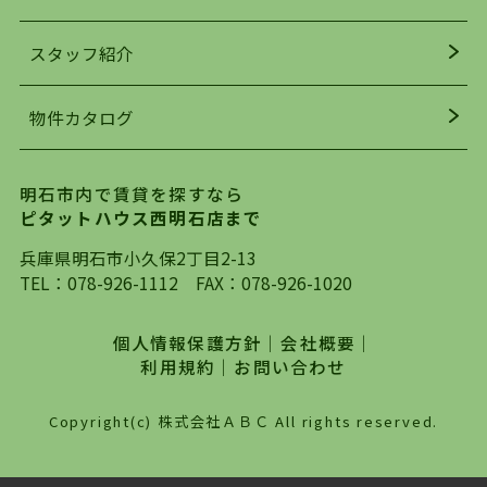
でお部屋探している方は、ぜひ当ＨＰにて物件を
お探しになってください。弊社は、スタッフの平
スタッフ紹介
均年齢も若く、お客様の事を第一に考え、毎日新
着の物件の情報をリサーチし、ＨＰにて随時更新
物件カタログ
を行っており地域最大級の情報取扱量を誇ってお
ります。店頭で限られた物件をご紹介する、従来
の不動産のスタイルではなく、まずは、お客様ご
明石市内で賃貸を探すなら
自身でインターネットを利用し、理想のお部屋を
ピタットハウス西明石店まで
探していただき、選択していただいた物件情報に
対して、専門知識を持ったスタッフがサポートさ
兵庫県明石市小久保2丁目2-13
せていただくスタイルを心がけております。私た
TEL：
078-926-1112
FAX：078-926-1020
ちピタットハウス西明石店が大切にしていること
は、一度だけでは終わらない、お客様との末長い
個人情報保護方針
｜
会社概要
｜
お付き合いです。初めての一人暮らしから、就
利用規約
｜
お問い合わせ
職・ご結婚・売買物件の購入、などなど一生涯に
わたる、良きアドバイザーとして、地域に密着し
Copyright(c) 株式会社ＡＢＣ All rights reserved.
た営業スタイルで様々なお役立ちができればと強
く思っております。ぜひ、明石市・神戸市西区で