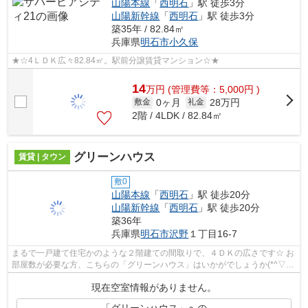
山陽本線
「
西明石
」駅 徒歩3分
山陽新幹線
「
西明石
」駅 徒歩3分
築35年 / 82.84㎡
兵庫県
明石市
小久保
★☆4ＬＤＫ広々82.84㎡。駅前分譲賃貸マンション☆★
14
万
円
(管理費等：5,000円 )
0ヶ月
28万円
敷金
礼金
2階 / 4LDK / 82.84㎡
グリーンハウス
賃貸 | タウン
敷0
山陽本線
「
西明石
」駅 徒歩20分
山陽新幹線
「
西明石
」駅 徒歩20分
築36年
兵庫県
明石市
沢野
１丁目16-7
まるで一戸建て住宅かのような２階建ての間取りで、４ＤＫの広さです☆ お
部屋数が必要な方、こちらの「グリーンハウス」はいかがでしょうか(*^▽^*)
お掃除しやすい全室フローリング...
現在空室情報がありません。