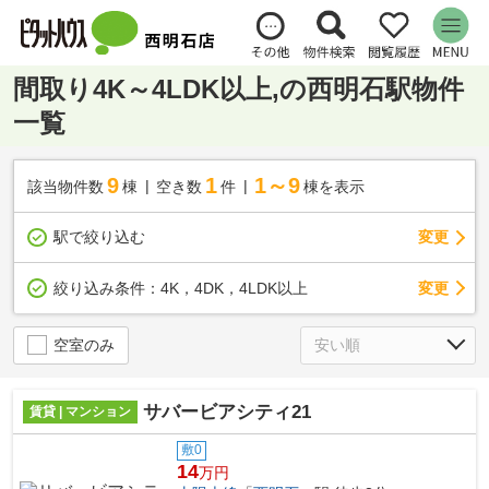
間取り4K～4LDK以上,の西明石駅物件
一覧
9
1
1～9
該当物件数
棟
空き数
件
棟を表示
駅で絞り込む
変更
変更
絞り込み条件：
4K，4DK，4LDK以上
空室のみ
サバービアシティ21
賃貸 | マンション
敷0
14
万円