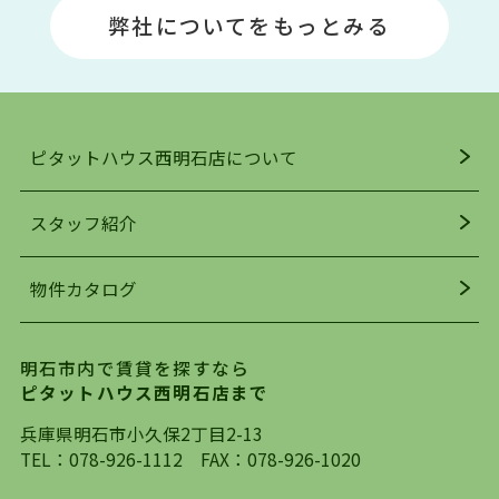
場や釣りスポットが多くあります。JR「大久保
弊社についてをもっとみる
駅」周辺には、ビブレ・イオンをはじめとした買
い物施設も多くあり、買い物にも困りません。
アクセス・趣味・レジャー・買い物、全てがバラ
ンスよく揃っているのが、明石市の住みやすさ・
人気の理由です。
ピタットハウス西明石店について
明石駅・西明石駅を中心に、明石市・神戸市西区
でお部屋探している方は、ぜひ当ＨＰにて物件を
お探しになってください。弊社は、スタッフの平
スタッフ紹介
均年齢も若く、お客様の事を第一に考え、毎日新
着の物件の情報をリサーチし、ＨＰにて随時更新
物件カタログ
を行っており地域最大級の情報取扱量を誇ってお
ります。店頭で限られた物件をご紹介する、従来
の不動産のスタイルではなく、まずは、お客様ご
明石市内で賃貸を探すなら
自身でインターネットを利用し、理想のお部屋を
ピタットハウス西明石店まで
探していただき、選択していただいた物件情報に
対して、専門知識を持ったスタッフがサポートさ
兵庫県明石市小久保2丁目2-13
せていただくスタイルを心がけております。私た
TEL：
078-926-1112
FAX：078-926-1020
ちピタットハウス西明石店が大切にしていること