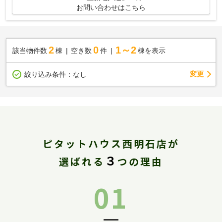
お問い合わせはこちら
2
0
1～2
該当物件数
棟
空き数
件
棟を表示
変更
絞り込み条件：
なし
ピタットハウス西明石店が
３
選ばれる
つの理由
01