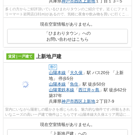
兵庫県
神戸市西区
上新地
１丁目１３−５
多くの方からご好評頂いているひまわりタウンのご紹介です。近くにファミ
リーマート岩岡店(181m)があるので、気軽に夜食や飲み物を買いに行くこと
ができます。戸建ての魅力も併せ持つ...
現在空室情報がありません。
「ひまわりタウン」への
お問い合わせはこちら
上新地戸建
賃貸 | 一戸建て
敷0
山陽本線
「
大久保
」駅 バス20分 「上新
地」 停歩5分
山陽本線
「
魚住
」駅 徒歩50分
山陽電鉄本線
「
西江井ヶ島
」駅 徒歩62分
築37年
兵庫県
神戸市西区
上新地
２丁目7-9
室内にいながら陽射しの暖かさを感じられる、魅力的な物件です♪外観もきれ
いなニーズの高い一戸建て物件はこちらです♪山陽本線大久保エリア周辺に
て、これから戸建てを検索するなら、0...
現在空室情報がありません。
「上新地戸建」への