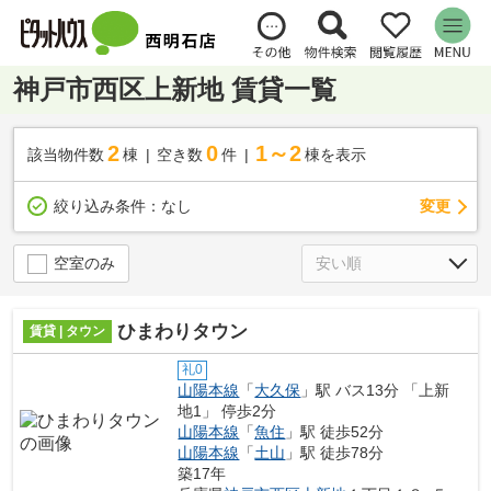
神戸市西区上新地 賃貸一覧
2
0
1～2
該当物件数
棟
空き数
件
棟を表示
変更
絞り込み条件：
なし
空室のみ
ひまわりタウン
賃貸 | タウン
礼0
山陽本線
「
大久保
」駅 バス13分 「上新
地1」 停歩2分
山陽本線
「
魚住
」駅 徒歩52分
山陽本線
「
土山
」駅 徒歩78分
築17年