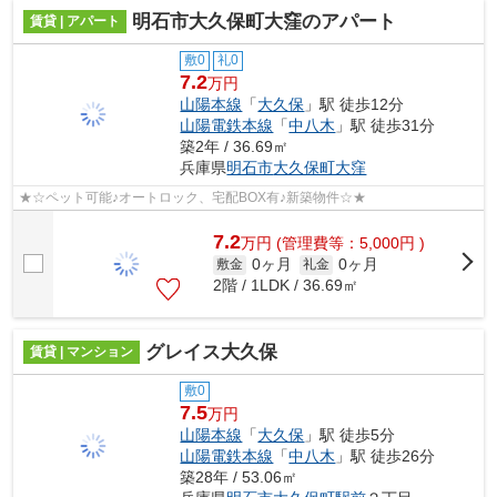
明石市大久保町大窪のアパート
賃貸 | アパート
敷0
礼0
7.2
万円
山陽本線
「
大久保
」駅 徒歩12分
山陽電鉄本線
「
中八木
」駅 徒歩31分
築2年 / 36.69㎡
兵庫県
明石市
大久保町大窪
★☆ペット可能♪オートロック、宅配BOX有♪新築物件☆★
7.2
万
円
(管理費等：5,000円 )
0ヶ月
0ヶ月
敷金
礼金
2階 / 1LDK / 36.69㎡
グレイス大久保
賃貸 | マンション
敷0
7.5
万円
山陽本線
「
大久保
」駅 徒歩5分
山陽電鉄本線
「
中八木
」駅 徒歩26分
築28年 / 53.06㎡