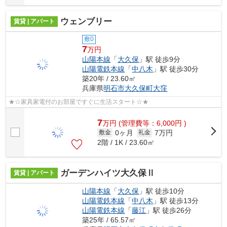
ウェンブリー
賃貸 | アパート
敷0
7
万円
山陽本線
「
大久保
」駅 徒歩9分
山陽電鉄本線
「
中八木
」駅 徒歩30分
築20年 / 23.60㎡
兵庫県
明石市
大久保町大窪
★☆家具家電付のお部屋ですぐに生活スタート☆★
7
万
円
(管理費等：6,000円 )
0ヶ月
7万円
敷金
礼金
2階 / 1K / 23.60㎡
ガーデンハイツ大久保Ⅱ
賃貸 | アパート
山陽本線
「
大久保
」駅 徒歩10分
山陽電鉄本線
「
中八木
」駅 徒歩13分
山陽電鉄本線
「
藤江
」駅 徒歩26分
築25年 / 65.57㎡