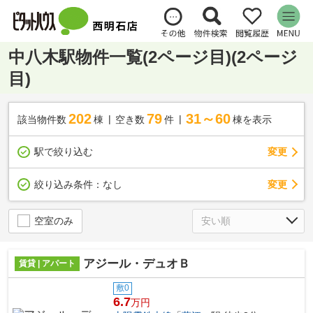
中八木駅物件一覧(2ページ目)(2ページ
目)
202
79
31～60
該当物件数
棟
空き数
件
棟を表示
駅で絞り込む
変更
変更
絞り込み条件：
なし
空室のみ
アジール・デュオＢ
賃貸 | アパート
敷0
6.7
万円