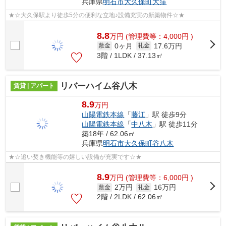
兵庫県
明石市
大久保町大窪
★☆大久保駅より徒歩5分の便利な立地♪設備充実の新築物件☆★
8.8
万
円
(管理費等：4,000円 )
0ヶ月
17.6万円
敷金
礼金
3階 / 1LDK / 37.13㎡
リバーハイム谷八木
賃貸 | アパート
8.9
万円
山陽電鉄本線
「
藤江
」駅 徒歩9分
山陽電鉄本線
「
中八木
」駅 徒歩11分
築18年 / 62.06㎡
兵庫県
明石市
大久保町谷八木
★☆追い焚き機能等の嬉しい設備が充実です☆★
8.9
万
円
(管理費等：6,000円 )
2万円
16万円
敷金
礼金
2階 / 2LDK / 62.06㎡