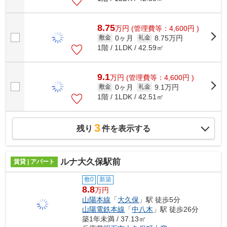
8.75
万
円
(管理費等：4,600円 )
0ヶ月
8.75万円
敷金
礼金
1階 / 1LDK / 42.59㎡
9.1
万
円
(管理費等：4,600円 )
0ヶ月
9.1万円
敷金
礼金
1階 / 1LDK / 42.51㎡
3
残り
件を表示する
ルナ大久保駅前
賃貸 | アパート
敷0
新築
8.8
万円
山陽本線
「
大久保
」駅 徒歩5分
山陽電鉄本線
「
中八木
」駅 徒歩26分
築1年未満 / 37.13㎡