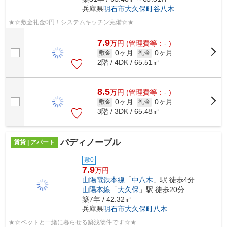
兵庫県
明石市
大久保町谷八木
★☆敷金礼金0円！システムキッチン完備☆★
7.9
万
円
(管理費等：- )
0ヶ月
0ヶ月
敷金
礼金
2階 / 4DK / 65.51㎡
8.5
万
円
(管理費等：- )
0ヶ月
0ヶ月
敷金
礼金
3階 / 3DK / 65.48㎡
パディノーブル
賃貸 | アパート
敷0
7.9
万円
山陽電鉄本線
「
中八木
」駅 徒歩4分
山陽本線
「
大久保
」駅 徒歩20分
築7年 / 42.32㎡
兵庫県
明石市
大久保町八木
★☆ペットと一緒に暮らせる築浅物件です☆★