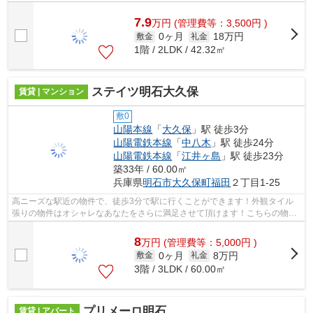
7.9
万
円
(管理費等：3,500円 )
0ヶ月
18万円
敷金
礼金
1階 / 2LDK / 42.32㎡
ステイツ明石大久保
賃貸 | マンション
敷0
山陽本線
「
大久保
」駅 徒歩3分
山陽電鉄本線
「
中八木
」駅 徒歩24分
山陽電鉄本線
「
江井ヶ島
」駅 徒歩23分
築33年 / 60.00㎡
兵庫県
明石市
大久保町福田
２丁目1-25
高ニーズな駅近の物件で、徒歩3分で駅に行くことができます！外観タイル
張りの物件はオシャレなあなたをさらに満足させて頂けます！こちらの物件
は陽当り良好です！空き巣や放火などの...
8
万
円
(管理費等：5,000円 )
0ヶ月
8万円
敷金
礼金
3階 / 3LDK / 60.00㎡
プリメーロ明石
賃貸 | アパート