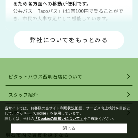
るため各方面への移動が便利です。
公共バス「Tacoバス」は1回100円で乗ることがで
き、市民の大事な足として機能しています。
明石エリアは海沿いに位置しているため、海水浴
場や釣りスポットが多くあります。JR「大久保
弊社についてをもっとみる
駅」周辺には、ビブレ・イオンをはじめとした買
い物施設も多くあり、買い物にも困りません。
アクセス・趣味・レジャー・買い物、全てがバラ
ンスよく揃っているのが、明石市の住みやすさ・
人気の理由です。
ピタットハウス西明石店について
明石駅・西明石駅を中心に、明石市・神戸市西区
でお部屋探している方は、ぜひ当ＨＰにて物件を
お探しになってください。弊社は、スタッフの平
スタッフ紹介
均年齢も若く、お客様の事を第一に考え、毎日新
着の物件の情報をリサーチし、ＨＰにて随時更新
当サイトでは、お客様の当サイト利用状況把握、サービス向上検討を目的と
物件カタログ
を行っており地域最大級の情報取扱量を誇ってお
して、クッキー（Cookie）を使用しています。
詳しくは、当社の
「Cookieの取扱いについて」
をご確認ください。
ります。店頭で限られた物件をご紹介する、従来
閉じる
の不動産のスタイルではなく、まずは、お客様ご
明石市内で賃貸を探すなら
自身でインターネットを利用し、理想のお部屋を