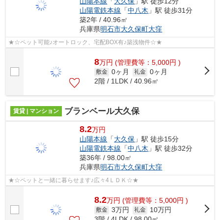
山陽本線
「
大久保
」駅 徒歩12分
山陽電鉄本線
「
中八木
」駅 徒歩31分
築2年 / 40.96㎡
兵庫県
明石市
大久保町大窪
★☆ペット可能♪オートロック、宅配BOX有♪築浅物件☆★
8
万
円
(管理費等：5,000円 )
0ヶ月
0ヶ月
敷金
礼金
2階 / 1LDK / 40.96㎡
ブランベール大久保
賃貸 | マンション
8.2
万円
山陽本線
「
大久保
」駅 徒歩15分
山陽電鉄本線
「
中八木
」駅 徒歩32分
築36年 / 98.00㎡
兵庫県
明石市
大久保町大窪
★☆ペットと一緒に暮らせます♪広々4ＬＤＫ☆★
8.2
万
円
(管理費等：5,000円 )
3万円
10万円
敷金
礼金
3階 / 4LDK / 98.00㎡