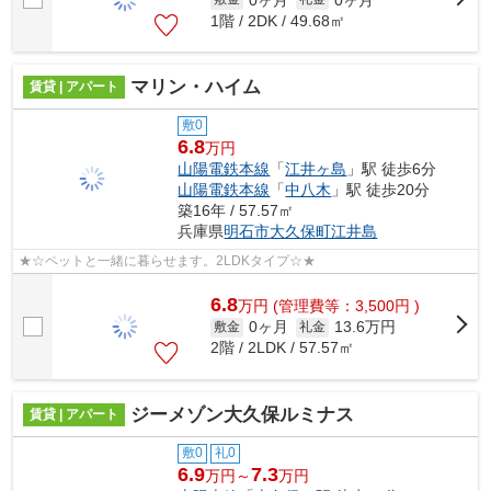
1階 / 2DK / 49.68㎡
マリン・ハイム
賃貸 | アパート
敷0
6.8
万円
山陽電鉄本線
「
江井ヶ島
」駅 徒歩6分
山陽電鉄本線
「
中八木
」駅 徒歩20分
築16年 / 57.57㎡
兵庫県
明石市
大久保町江井島
★☆ペットと一緒に暮らせます。2LDKタイプ☆★
6.8
万
円
(管理費等：3,500円 )
0ヶ月
13.6万円
敷金
礼金
2階 / 2LDK / 57.57㎡
ジーメゾン大久保ルミナス
賃貸 | アパート
敷0
礼0
6.9
7.3
万円～
万円