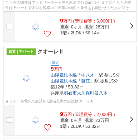
こちらの物件はファミリーマート中八木まで472mにあります◎こちらの物
件はアパートです◎お客様のご希望の物件の条件をお聞かせください◎その
条件に合った物件を私たちスタッフ一同お探...
9
万
円
(管理費等：6,000円 )
0ヶ月
28万円
敷金
礼金
1階 / 2LDK / 56.14㎡
クオーレⅡ
賃貸 | アパート
敷0
9
万円
山陽電鉄本線
「
中八木
」駅 徒歩5分
山陽電鉄本線
「
藤江
」駅 徒歩15分
築12年 / 53.82㎡
兵庫県
明石市
大久保町谷八木
★☆オール電化で経済的♪設備充実の築浅物件！☆★
9
万
円
(管理費等：2,000円 )
0ヶ月
23万円
敷金
礼金
1階 / 2LDK / 53.82㎡