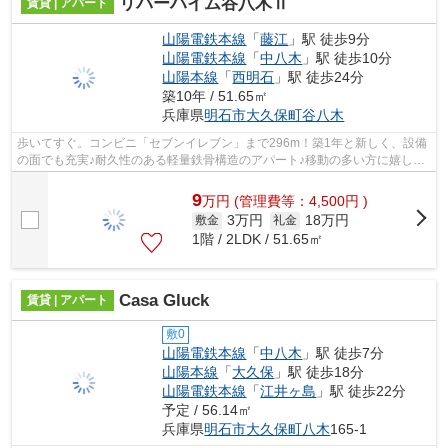
リバーハイム谷八木Ⅱ
賃貸 | アパート
山陽電鉄本線
「
藤江
」駅 徒歩9分
山陽電鉄本線
「
中八木
」駅 徒歩10分
山陽本線
「
西明石
」駅 徒歩24分
築10年 / 51.65㎡
兵庫県
明石市
大久保町谷八木
歩いてすぐ。コンビニ「セブンイレブン」まで296m！築1年と新しく、設備
の面でも充実♪耐久性のある軽量鉄骨構造のアパート♪移動の多い方に嬉しい
駅から徒歩9分の物件です♪新しい生活の...
9
万
円
(管理費等：4,500円 )
3万円
18万円
敷金
礼金
1階 / 2LDK / 51.65㎡
Casa Gluck
賃貸 | アパート
敷0
山陽電鉄本線
「
中八木
」駅 徒歩7分
山陽本線
「
大久保
」駅 徒歩18分
山陽電鉄本線
「
江井ヶ島
」駅 徒歩22分
予定 / 56.14㎡
兵庫県
明石市
大久保町八木
165-1