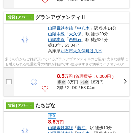
グランアヴァンティⅡ
賃貸 | アパート
山陽電鉄本線
「
中八木
」駅 徒歩14分
山陽本線
「
大久保
」駅 徒歩20分
山陽本線
「
西明石
」駅 徒歩24分
築13年 / 53.04㎡
兵庫県
明石市
大久保町谷八木
多くの方からご好評頂いているグランアヴァンティⅡのご紹介♪大きな衝撃に
も耐えられる軽量鉄骨の物件が好評です♪住みやすさが満載でイチオシのアパ
ートはこちらです♪コチラは、平成25...
8.5
万
円
(管理費等：6,000円 )
3万円
18万円
敷金
礼金
2階 / 2LDK / 53.04㎡
たちばな
賃貸 | アパート
敷0
8.6
万円
山陽電鉄本線
「
藤江
」駅 徒歩10分