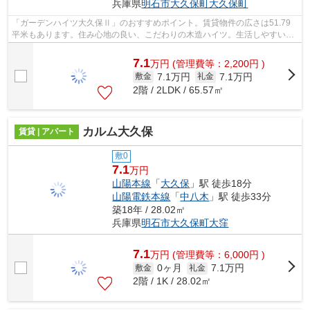
兵庫県
明石市
大久保町大久保町
「ガーデンハイツ大久保Ⅱ」のおすすめポイント。賃貸物件の広さは51.79
平米もあります。住み心地の良い、こだわりの木造ハイツ。生活しやすいハ
イツは日差しがよく入る賃貸物件です。...
7.1
万
円
(管理費等：2,200円 )
7.1万円
7.1万円
敷金
礼金
2階 / 2LDK / 65.57㎡
カルム大久保
賃貸 | アパート
敷0
7.1
万円
山陽本線
「
大久保
」駅 徒歩18分
山陽電鉄本線
「
中八木
」駅 徒歩33分
築18年 / 28.02㎡
兵庫県
明石市
大久保町大窪
7.1
万
円
(管理費等：6,000円 )
0ヶ月
7.1万円
敷金
礼金
2階 / 1K / 28.02㎡