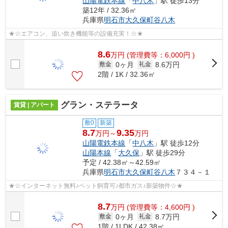
山陽電鉄本線
「
中八木
」駅 徒歩13分
築12年 / 32.36㎡
兵庫県
明石市
大久保町谷八木
★☆エアコン、追い炊き機能等の設備充実！☆★
8.6
万
円
(管理費等：6,000円 )
0ヶ月
8.6万円
敷金
礼金
2階 / 1K / 32.36㎡
グラン・ステラータ
賃貸 | アパート
敷0
新築
8.7
9.35
万円～
万円
山陽電鉄本線
「
中八木
」駅 徒歩12分
山陽本線
「
大久保
」駅 徒歩29分
予定 / 42.38㎡～42.59㎡
兵庫県
明石市
大久保町谷八木
７３４－１
★☆インターネット無料♪ペット飼育可♪都市ガス♪新築物件☆★
8.7
万
円
(管理費等：4,600円 )
0ヶ月
8.7万円
敷金
礼金
1階 / 1LDK / 42.38㎡