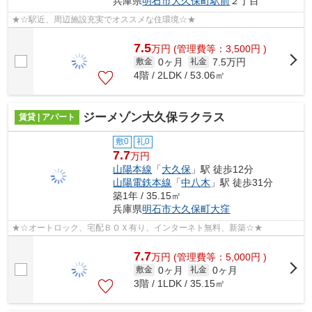
兵庫県
明石市
大久保町駅前
２丁目
★☆駅近、周辺施設充実でオススメな住環境☆★
7.5
万
円
(管理費等：3,500円 )
0ヶ月
7.5万円
敷金
礼金
4階 / 2LDK / 53.06㎡
ジーメゾン大久保ラクラス
賃貸 | アパート
敷0
礼0
7.7
万円
山陽本線
「
大久保
」駅 徒歩12分
山陽電鉄本線
「
中八木
」駅 徒歩31分
築1年 / 35.15㎡
兵庫県
明石市
大久保町大窪
★☆オートロック、宅配ＢＯＸ有り、インターネト無料、新築☆★
7.7
万
円
(管理費等：5,000円 )
0ヶ月
0ヶ月
敷金
礼金
3階 / 1LDK / 35.15㎡