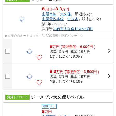
8
8.3
万円～
万円
山陽本線
「
大久保
」駅 徒歩7分
山陽電鉄本線
「
中八木
」駅 徒歩15分
築6年 / 38.35㎡
兵庫県
明石市
大久保町大久保町
★☆安心のオートロック！ALSOK搭載で防犯バッチリ☆
8
万
円
(管理費等：6,000円 )
3万円
16万円
敷金
礼金
1階 / 1LDK / 38.35㎡
8.3
万
円
(管理費等：6,500円 )
3万円
15万円
敷金
礼金
2階 / 1LDK / 38.35㎡
ジーメゾン大久保リベイル
賃貸 | アパート
敷0
礼0
8
万円