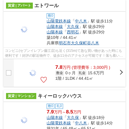
エトワール
賃貸 | アパート
敷0
山陽電鉄本線
「
中八木
」駅 徒歩11分
山陽本線
「
大久保
」駅 徒歩29分
山陽本線
「
西明石
」駅 徒歩29分
築10年 / 44.41㎡
兵庫県
明石市
大久保町谷八木
コンビニ(セブンイレブン藤江店)も近く(315m)て急な買い物があった時にも
便利です！好評の駅近物件で、徒歩11分のアクセスが可能です！落ち着いた
街並みが魅力のアパートはこちらです...
7.8
万
円
(管理費等：3,000円 )
0ヶ月
15.6万円
敷金
礼金
1階 / 1LDK / 44.41㎡
キィーロックハウス
賃貸 | マンション
敷0
礼0
7.9
8.5
万円～
万円
山陽本線
「
大久保
」駅 徒歩18分
山陽電鉄本線
「
中八木
」駅 徒歩14分
築31年 / 65.48㎡～65.51㎡