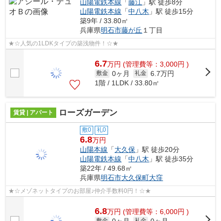
山陽電鉄本線
「
藤江
」駅 徒歩8分
山陽電鉄本線
「
中八木
」駅 徒歩15分
築9年 / 33.80㎡
兵庫県
明石市
藤が丘
１丁目
★☆人気の1LDKタイプの築浅物件！☆★
6.7
万
円
(管理費等：3,000円 )
0ヶ月
6.7万円
敷金
礼金
1階 / 1LDK / 33.80㎡
ローズガーデン
賃貸 | アパート
敷0
礼0
6.8
万円
山陽本線
「
大久保
」駅 徒歩20分
山陽電鉄本線
「
中八木
」駅 徒歩35分
築22年 / 49.68㎡
兵庫県
明石市
大久保町大窪
★☆メゾネットタイプのお部屋♪仲介手数料0円！☆★
6.8
万
円
(管理費等：6,000円 )
0ヶ月
0ヶ月
敷金
礼金