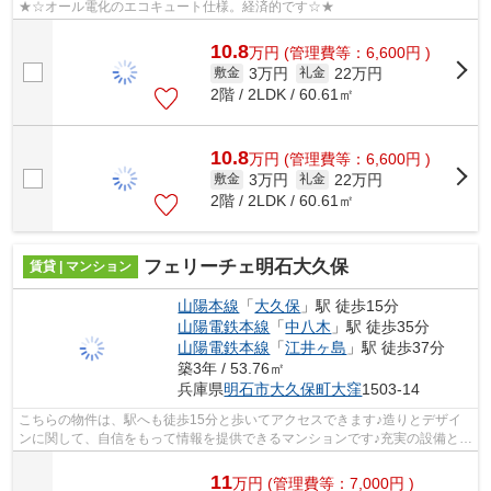
★☆オール電化のエコキュート仕様。経済的です☆★
10.8
万
円
(管理費等：6,600円 )
3万円
22万円
敷金
礼金
2階 / 2LDK / 60.61㎡
10.8
万
円
(管理費等：6,600円 )
3万円
22万円
敷金
礼金
2階 / 2LDK / 60.61㎡
フェリーチェ明石大久保
賃貸 | マンション
山陽本線
「
大久保
」駅 徒歩15分
山陽電鉄本線
「
中八木
」駅 徒歩35分
山陽電鉄本線
「
江井ヶ島
」駅 徒歩37分
築3年 / 53.76㎡
兵庫県
明石市
大久保町大窪
1503-14
こちらの物件は、駅へも徒歩15分と歩いてアクセスできます♪造りとデザイ
ンに関して、自信をもって情報を提供できるマンションです♪充実の設備と綺
麗な室内を兼ね備えた、令和5年築の物...
11
万
円
(管理費等：7,000円 )