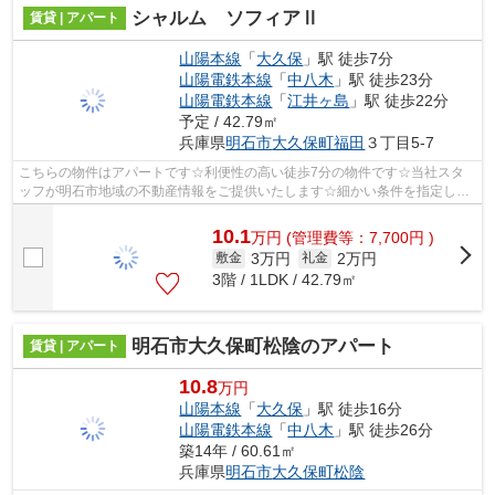
シャルム ソフィアⅡ
賃貸 | アパート
山陽本線
「
大久保
」駅 徒歩7分
山陽電鉄本線
「
中八木
」駅 徒歩23分
山陽電鉄本線
「
江井ヶ島
」駅 徒歩22分
予定 / 42.79㎡
兵庫県
明石市
大久保町福田
３丁目5-7
こちらの物件はアパートです☆利便性の高い徒歩7分の物件です☆当社スタ
ッフが明石市地域の不動産情報をご提供いたします☆細かい条件を指定して
abc@nishiakashi-chintai.comまでご連絡く...
10.1
万
円
(管理費等：7,700円 )
3万円
2万円
敷金
礼金
3階 / 1LDK / 42.79㎡
明石市大久保町松陰のアパート
賃貸 | アパート
10.8
万円
山陽本線
「
大久保
」駅 徒歩16分
山陽電鉄本線
「
中八木
」駅 徒歩26分
築14年 / 60.61㎡
兵庫県
明石市
大久保町松陰