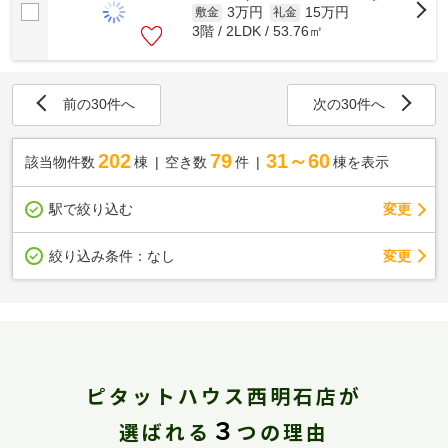
3万円
15万円
敷金
礼金
3階 / 2LDK / 53.76㎡
前の30件へ
次の30件へ
202
79
31～60
該当物件数
棟
空き数
件
棟を表示
駅で絞り込む
変更
変更
絞り込み条件：
なし
ピタットハウス西明石店が
３
選ばれる
つの理由