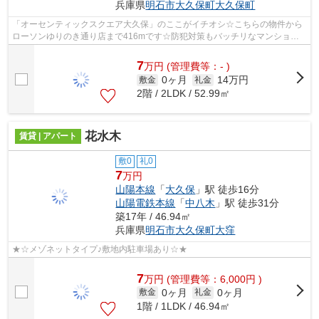
兵庫県
明石市
大久保町大久保町
「オーセンティックスクエア大久保」のここがイチオシ☆こちらの物件から
ローソンゆりのき通り店まで416mです☆防犯対策もバッチリなマンション
タイプの物件です☆高いニーズのある、駅徒...
7
万
円
(管理費等：- )
0ヶ月
14万円
敷金
礼金
2階 / 2LDK / 52.99㎡
花水木
賃貸 | アパート
敷0
礼0
7
万円
山陽本線
「
大久保
」駅 徒歩16分
山陽電鉄本線
「
中八木
」駅 徒歩31分
築17年 / 46.94㎡
兵庫県
明石市
大久保町大窪
★☆メゾネットタイプ♪敷地内駐車場あり☆★
7
万
円
(管理費等：6,000円 )
0ヶ月
0ヶ月
敷金
礼金
1階 / 1LDK / 46.94㎡