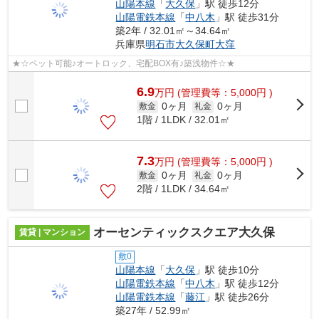
山陽本線
「
大久保
」駅 徒歩12分
山陽電鉄本線
「
中八木
」駅 徒歩31分
築2年 / 32.01㎡～34.64㎡
兵庫県
明石市
大久保町大窪
★☆ペット可能♪オートロック、宅配BOX有♪築浅物件☆★
6.9
万
円
(管理費等：5,000円 )
0ヶ月
0ヶ月
敷金
礼金
1階 / 1LDK / 32.01㎡
7.3
万
円
(管理費等：5,000円 )
0ヶ月
0ヶ月
敷金
礼金
2階 / 1LDK / 34.64㎡
オーセンティックスクエア大久保
賃貸 | マンション
敷0
山陽本線
「
大久保
」駅 徒歩10分
山陽電鉄本線
「
中八木
」駅 徒歩12分
山陽電鉄本線
「
藤江
」駅 徒歩26分
築27年 / 52.99㎡