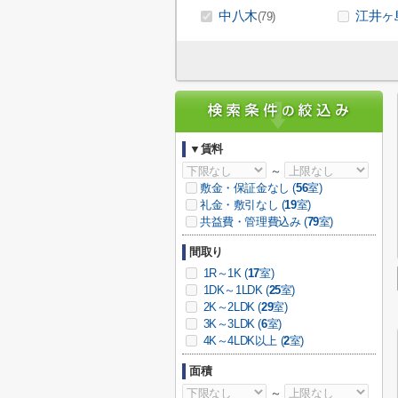
中八木
江井ヶ
(79)
▼賃料
～
敷金・保証金なし (
56
室)
礼金・敷引なし (
19
室)
共益費・管理費込み (
79
室)
間取り
1R～1K (
17
室)
1DK～1LDK (
25
室)
2K～2LDK (
29
室)
3K～3LDK (
6
室)
4K～4LDK以上 (
2
室)
面積
～