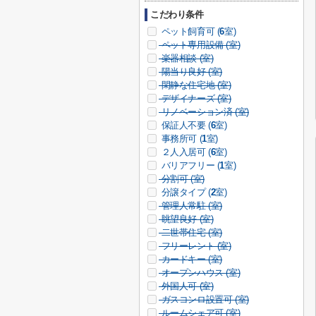
こだわり条件
ペット飼育可 (
6
室)
ペット専用設備 (
室)
楽器相談 (
室)
陽当り良好 (
室)
閑静な住宅地 (
室)
デザイナーズ (
室)
リノベーション済 (
室)
保証人不要 (
6
室)
事務所可 (
1
室)
２人入居可 (
6
室)
バリアフリー (
1
室)
分割可 (
室)
分譲タイプ (
2
室)
管理人常駐 (
室)
眺望良好 (
室)
二世帯住宅 (
室)
フリーレント (
室)
カードキー (
室)
オープンハウス (
室)
外国人可 (
室)
ガスコンロ設置可 (
室)
ルームシェア可 (
室)