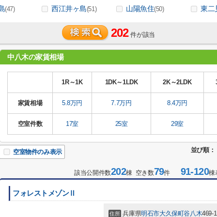
島
西江井ヶ島
山陽魚住
東二
(47)
(51)
(50)
202
件が該当
中八木の家賃相場
1R～1K
1DK～1LDK
2K～2LDK
家賃相場
5.8万円
7.7万円
8.4万円
空室件数
17室
25室
29室
並び順：
空室物件のみ表示
202
79
91-120
該当公開件数
棟 空き数
件
棟
フォレストメゾンⅡ
兵庫県
明石市
大久保町谷八木
469-1
住所