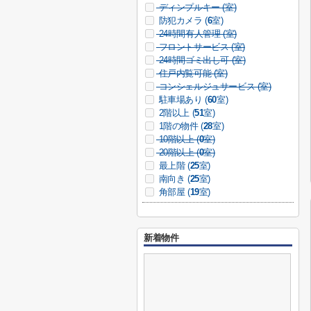
ディンプルキー (
室)
防犯カメラ (
6
室)
24時間有人管理 (
室)
フロントサービス (
室)
24時間ゴミ出し可 (
室)
住戸内覧可能 (
室)
コンシェルジュサービス (
室)
駐車場あり (
60
室)
2階以上 (
51
室)
1階の物件 (
28
室)
10階以上 (
0
室)
20階以上 (
0
室)
最上階 (
25
室)
南向き (
25
室)
角部屋 (
19
室)
新着物件