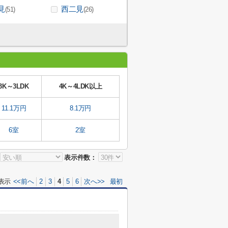
見
西二見
(51)
(26)
3K～3LDK
4K～4LDK以上
11.1万円
8.1万円
6室
2室
表示件数：
表示
<<前へ
2
3
4
5
6
次へ>>
最初