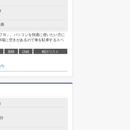
分
鉄骨
エフⅢ」。パソコンを快適に使いたい方に
車場に空きがあるので車を駐車するスペ
面積
詳細
検討リスト
ちら
8
6分