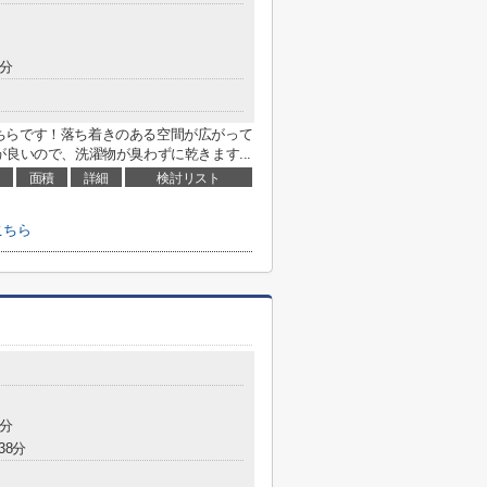
3分
ちらです！落ち着きのある空間が広がって
良いので、洗濯物が臭わずに乾きます...
面積
詳細
検討リスト
こちら
5分
38分