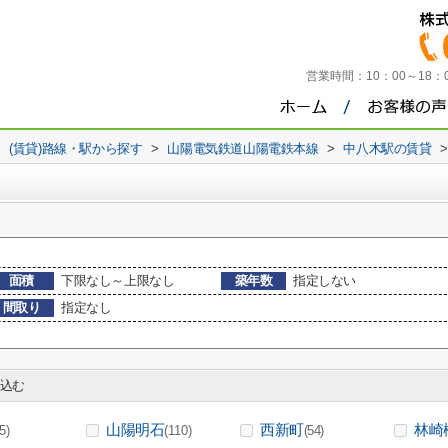
営業時間：
10：00～18
>
(賃貸)路線・駅から探す
>
山陽電気鉄道山陽電鉄本線
>
中八木駅の賃貸
>
面積
下限なし～上限なし
築年数
指定しない
間取り
指定なし
込む
山陽明石
西新町
林崎
(5)
(110)
(54)