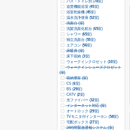
バス・トイレ別 (
78
室)
追焚機能浴室 (
45
室)
浴室乾燥機 (
45
室)
温水洗浄便座 (
52
室)
洗面台 (
室)
洗髪洗面化粧台 (
65
室)
シャワー (
65
室)
独立洗面台 (
55
室)
エアコン (
56
室)
床暖房 (
室)
床下収納 (
3
室)
ウォークインクロゼット (
10
室)
ウォークインシューズクロゼット
(
室)
収納豊富 (
室)
CS (
6
室)
BS (
29
室)
CATV (
2
室)
光ファイバー (
32
室)
インターネット対応 (
室)
オートロック (
29
室)
TVモニタ付インターホン (
58
室)
宅配ボックス (
27
室)
24時間緊急通報システム (
室)