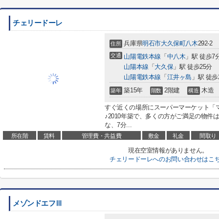
チェリードーレ
兵庫県
明石市
大久保町八木
292-2
住所
交通
山陽電鉄本線
「
中八木
」駅 徒歩7
山陽本線
「
大久保
」駅 徒歩25分
山陽電鉄本線
「
江井ヶ島
」駅 徒歩
築15年
2階建
木造
築年
階数
構造
すぐ近くの場所にスーパーマーケット「マル
♪2010年築で、多くの方がご満足の物件
な、7分...
所在階
賃料
管理費・共益費
敷金
礼金
間取り
現在空室情報がありません。
チェリードーレへのお問い合わせはこ
メゾンドエフⅢ