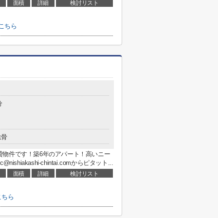
面積
詳細
検討リスト
こちら
分
鉄骨
貸物件です！築6年のアパート！高いニー
akashi-chintai.comからピタット...
面積
詳細
検討リスト
こちら