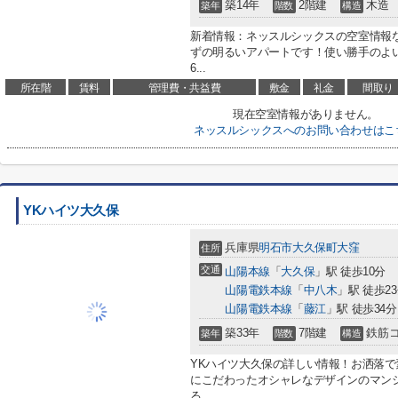
築14年
2階建
木造
築年
階数
構造
新着情報：ネッスルシックスの空室情報
ずの明るいアパートです！使い勝手のよ
6...
所在階
賃料
管理費・共益費
敷金
礼金
間取り
現在空室情報がありません。
ネッスルシックスへのお問い合わせはこ
YKハイツ大久保
兵庫県
明石市
大久保町大窪
住所
交通
山陽本線
「
大久保
」駅 徒歩10分
山陽電鉄本線
「
中八木
」駅 徒歩2
山陽電鉄本線
「
藤江
」駅 徒歩34分
築33年
7階建
鉄筋
築年
階数
構造
YKハイツ大久保の詳しい情報！お洒落
にこだわったオシャレなデザインのマンシ
る...