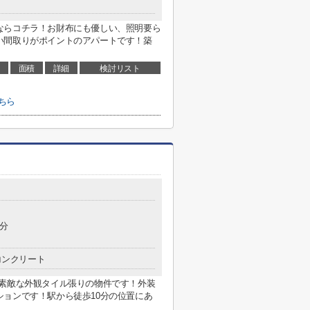
ならコチラ！お財布にも優しい、照明要ら
い間取りがポイントのアパートです！築
面積
詳細
検討リスト
ちら
3分
コンクリート
で素敵な外観タイル張りの物件です！外装
ョンです！駅から徒歩10分の位置にあ