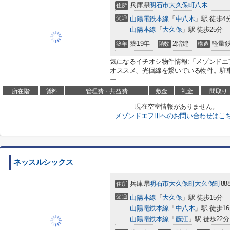
兵庫県
明石市
大久保町八木
住所
交通
山陽電鉄本線
「
中八木
」駅 徒歩4
山陽本線
「
大久保
」駅 徒歩25分
築19年
2階建
軽量
築年
階数
構造
気になるイチオシ物件情報:「メゾンド
オススメ、光回線を繋いでいる物件。駐
ー...
所在階
賃料
管理費・共益費
敷金
礼金
間取り
現在空室情報がありません。
メゾンドエフⅢへのお問い合わせはこ
ネッスルシックス
兵庫県
明石市
大久保町大久保町
88
住所
交通
山陽本線
「
大久保
」駅 徒歩15分
山陽電鉄本線
「
中八木
」駅 徒歩1
山陽電鉄本線
「
藤江
」駅 徒歩22分