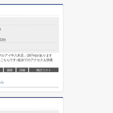
分
22分
アイ中八木店」(167m)があります
はこちらです♪徒歩でのアクセスも快適
面積
詳細
検討リスト
ちら