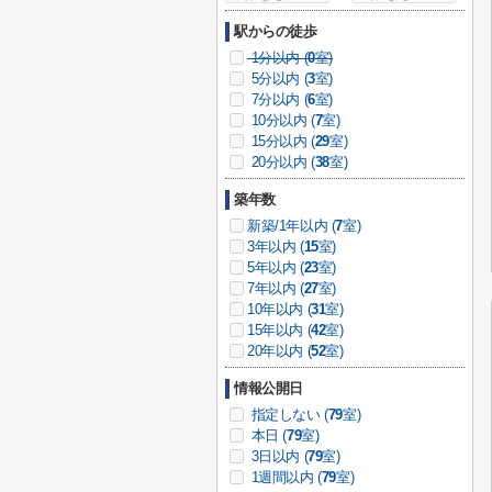
駅からの徒歩
1分以内 (
0
室)
5分以内 (
3
室)
7分以内 (
6
室)
10分以内 (
7
室)
15分以内 (
29
室)
20分以内 (
38
室)
築年数
新築/1年以内 (
7
室)
3年以内 (
15
室)
5年以内 (
23
室)
7年以内 (
27
室)
10年以内 (
31
室)
15年以内 (
42
室)
20年以内 (
52
室)
情報公開日
指定しない (
79
室)
本日 (
79
室)
3日以内 (
79
室)
1週間以内 (
79
室)