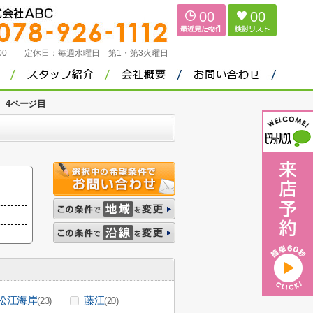
00
00
：00
定休日：
毎週水曜日 第1・第3火曜日
4ページ目
松江海岸
藤江
(23)
(20)