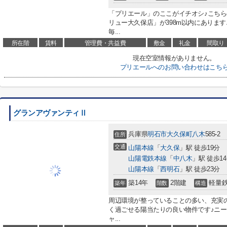
「プリエール」のここがイチオシ♪こち
リュー大久保店」が398m以内にありま
毎...
所在階
賃料
管理費・共益費
敷金
礼金
間取り
現在空室情報がありません。
プリエールへのお問い合わせはこち
グランアヴァンティⅡ
兵庫県
明石市
大久保町八木
585-2
住所
交通
山陽本線
「
大久保
」駅 徒歩19分
山陽電鉄本線
「
中八木
」駅 徒歩1
山陽本線
「
西明石
」駅 徒歩23分
築14年
2階建
軽量
築年
階数
構造
周辺環境が整っていることの多い、充実
く過ごせる陽当たりの良い物件です♪ニー
ャ...