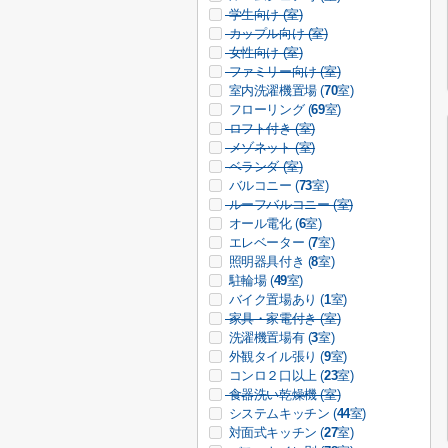
学生向け (
室)
カップル向け (
室)
女性向け (
室)
ファミリー向け (
室)
室内洗濯機置場 (
70
室)
フローリング (
69
室)
ロフト付き (
室)
メゾネット (
室)
ベランダ (
室)
バルコニー (
73
室)
ルーフバルコニー (
室)
オール電化 (
6
室)
エレベーター (
7
室)
照明器具付き (
8
室)
駐輪場 (
49
室)
バイク置場あり (
1
室)
家具・家電付き (
室)
洗濯機置場有 (
3
室)
外観タイル張り (
9
室)
コンロ２口以上 (
23
室)
食器洗い乾燥機 (
室)
システムキッチン (
44
室)
対面式キッチン (
27
室)