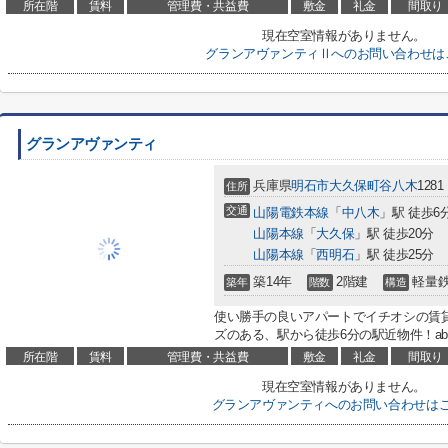
所在階
賃料
管理費・共益費
敷金
礼金
間取り
現在空室情報がありません。
グランアヴァンティⅡへのお問い合わせは
グランアヴァンティ
兵庫県
明石市
大久保町谷八木
1281
住所
交通
山陽電鉄本線
「
中八木
」駅 徒歩6
山陽本線
「
大久保
」駅 徒歩20分
山陽本線
「
西明石
」駅 徒歩25分
築14年
2階建
軽量
築年
階数
構造
使い勝手の良いアパートでイチオシの賃
ズのある、駅から徒歩6分の駅近物件！abc@nishi
所在階
賃料
管理費・共益費
敷金
礼金
間取り
現在空室情報がありません。
グランアヴァンティへのお問い合わせは