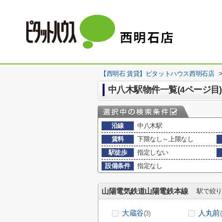
【西明石 賃貸】ピタットハウス西明石店
中八木駅物件一覧(4ページ目)
沿線
中八木駅
賃料
下限なし～上限なし
駅徒歩
指定しない
設備条件
指定なし
山陽電気鉄道山陽電鉄本線
駅で絞り
大蔵谷
人丸前
(3)