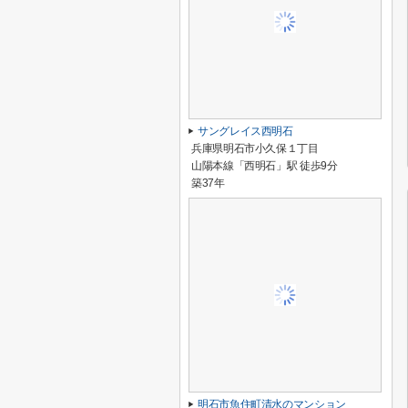
サングレイス西明石
兵庫県明石市小久保１丁目
山陽本線「西明石」駅 徒歩9分
築37年
明石市魚住町清水のマンション