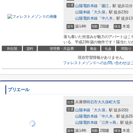
交通
山陽電鉄本線
「
藤江
」駅 徒歩11分
山陽本線
「
大久保
」駅 徒歩23分
山陽電鉄本線
「
中八木
」駅 徒歩1
築14年
2階建
木造
築年
階数
構造
落ち着いた街並みが魅力のアパートはこ
いる、平成23年築の物件です！陽当たりが
所在階
賃料
管理費・共益費
敷金
礼金
間取り
現在空室情報がありません。
フォレストメゾンⅡへのお問い合わせは
プリエール
兵庫県
明石市
大久保町大窪
住所
交通
山陽本線
「
大久保
」駅 徒歩10分
山陽電鉄本線
「
中八木
」駅 徒歩2
山陽電鉄本線
「
江井ヶ島
」駅 徒歩
築14年
2階建
木造
築年
階数
構造