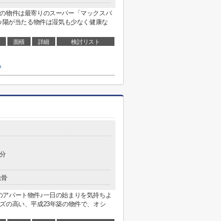
らの物件は最寄りのスーパー「マックスバ
す♪陽が当たる物件は湿気も少なく健康な
面積
詳細
検討リスト
ら
4分
鉄骨
のアパート物件♪一日の始まりを気持ちよ
ズの高い、平成23年築の物件で、オシ