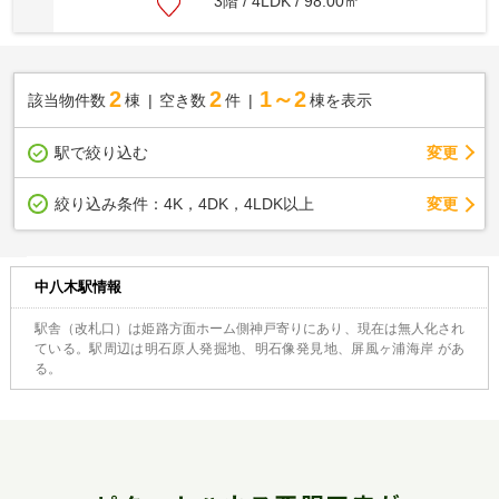
3階 / 4LDK / 98.00㎡
2
2
1～2
該当物件数
棟
空き数
件
棟を表示
駅で絞り込む
変更
変更
絞り込み条件：
4K，4DK，4LDK以上
中八木駅情報
駅舎（改札口）は姫路方面ホーム側神戸寄りにあり、現在は無人化され
ている。駅周辺は明石原人発掘地、明石像発見地、屏風ヶ浦海岸 があ
る。