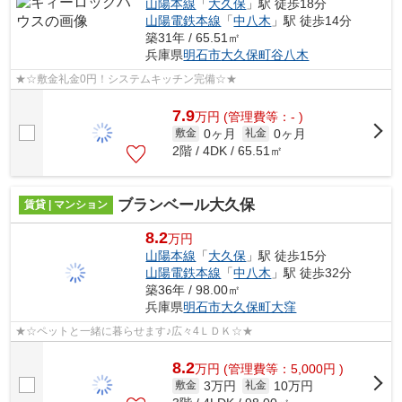
山陽本線
「
大久保
」駅 徒歩18分
山陽電鉄本線
「
中八木
」駅 徒歩14分
築31年 / 65.51㎡
兵庫県
明石市
大久保町谷八木
★☆敷金礼金0円！システムキッチン完備☆★
7.9
万
円
(管理費等：- )
0ヶ月
0ヶ月
敷金
礼金
2階 / 4DK / 65.51㎡
ブランベール大久保
賃貸 | マンション
8.2
万円
山陽本線
「
大久保
」駅 徒歩15分
山陽電鉄本線
「
中八木
」駅 徒歩32分
築36年 / 98.00㎡
兵庫県
明石市
大久保町大窪
★☆ペットと一緒に暮らせます♪広々4ＬＤＫ☆★
8.2
万
円
(管理費等：5,000円 )
3万円
10万円
敷金
礼金