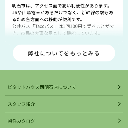
明石市は、アクセス面で高い利便性があります。
JRや山陽電車があるだけでなく、新幹線の駅もあ
るため各方面への移動が便利です。
公共バス「Tacoバス」は1回100円で乗ることがで
き、市民の大事な足として機能しています。
明石エリアは海沿いに位置しているため、海水浴
場や釣りスポットが多くあります。JR「大久保
弊社についてをもっとみる
駅」周辺には、ビブレ・イオンをはじめとした買
い物施設も多くあり、買い物にも困りません。
アクセス・趣味・レジャー・買い物、全てがバラ
ンスよく揃っているのが、明石市の住みやすさ・
人気の理由です。
ピタットハウス西明石店について
明石駅・西明石駅を中心に、明石市・神戸市西区
でお部屋探している方は、ぜひ当ＨＰにて物件を
お探しになってください。弊社は、スタッフの平
スタッフ紹介
均年齢も若く、お客様の事を第一に考え、毎日新
着の物件の情報をリサーチし、ＨＰにて随時更新
物件カタログ
を行っており地域最大級の情報取扱量を誇ってお