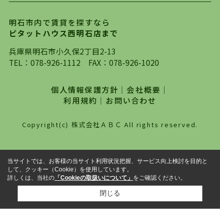
ります。店頭で限られた物件をご紹介する、従来
の不動産のスタイルではなく、まずは、お客様ご
明石市内で賃貸を探すなら
自身でインターネットを利用し、理想のお部屋を
ピタットハウス西明石店まで
探していただき、選択していただいた物件情報に
対して、専門知識を持ったスタッフがサポートさ
兵庫県明石市小久保2丁目2-13
せていただくスタイルを心がけております。私た
TEL：
078-926-1112
FAX：078-926-1020
ちピタットハウス西明石店が大切にしていること
は、一度だけでは終わらない、お客様との末長い
個人情報保護方針
｜
会社概要
｜
お付き合いです。初めての一人暮らしから、就
利用規約
｜
お問い合わせ
職・ご結婚・売買物件の購入、などなど一生涯に
わたる、良きアドバイザーとして、地域に密着し
Copyright(c) 株式会社ＡＢＣ All rights reserved.
た営業スタイルで様々なお役立ちができればと強
く思っております。ぜひ、明石市・神戸市西区で
物件をお探しになってる方は、お気軽にお問い合
当サイトでは、お客様の当サイト利用状況把握、サービス向上検討を目的と
わせください。
して、クッキー（Cookie）を使用しています。
詳しくは、当社の
「Cookieの取扱いについて」
をご確認ください。
閉じる