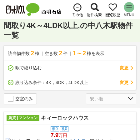
間取り4K～4LDK以上,の中八木駅物件
一覧
2
2
1～2
該当物件数
棟
空き数
件
棟を表示
駅で絞り込む
変更
変更
絞り込み条件：
4K，4DK，4LDK以上
空室のみ
キィーロックハウス
賃貸 | マンション
敷0
礼0
7.9
万円