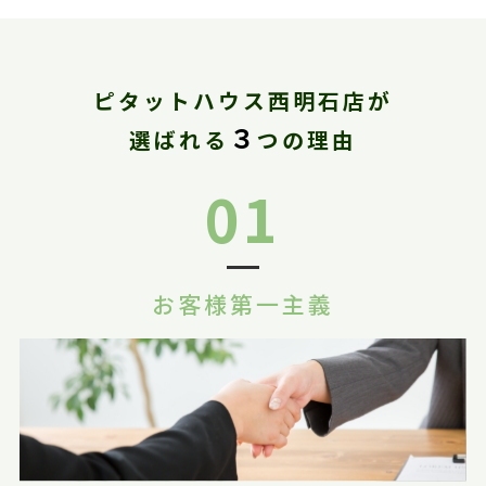
ピタットハウス西明石店が
３
選ばれる
つの理由
01
お客様第一主義