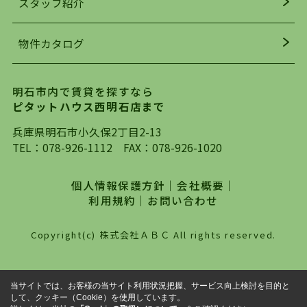
スタッフ紹介
均年齢も若く、お客様の事を第一に考え、毎日新
着の物件の情報をリサーチし、ＨＰにて随時更新
物件カタログ
を行っており地域最大級の情報取扱量を誇ってお
ります。店頭で限られた物件をご紹介する、従来
の不動産のスタイルではなく、まずは、お客様ご
明石市内で賃貸を探すなら
自身でインターネットを利用し、理想のお部屋を
ピタットハウス西明石店まで
探していただき、選択していただいた物件情報に
対して、専門知識を持ったスタッフがサポートさ
兵庫県明石市小久保2丁目2-13
せていただくスタイルを心がけております。私た
TEL：
078-926-1112
FAX：078-926-1020
ちピタットハウス西明石店が大切にしていること
は、一度だけでは終わらない、お客様との末長い
個人情報保護方針
｜
会社概要
｜
お付き合いです。初めての一人暮らしから、就
利用規約
｜
お問い合わせ
職・ご結婚・売買物件の購入、などなど一生涯に
わたる、良きアドバイザーとして、地域に密着し
Copyright(c) 株式会社ＡＢＣ All rights reserved.
た営業スタイルで様々なお役立ちができればと強
く思っております。ぜひ、明石市・神戸市西区で
物件をお探しになってる方は、お気軽にお問い合
当サイトでは、お客様の当サイト利用状況把握、サービス向上検討を目的と
わせください。
して、クッキー（Cookie）を使用しています。