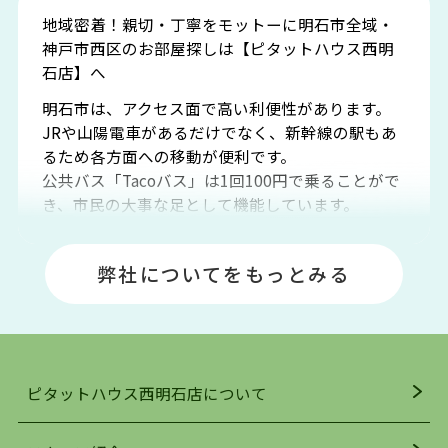
地域密着！親切・丁寧をモットーに明石市全域・
神戸市西区のお部屋探しは【ピタットハウス西明
石店】へ
明石市は、アクセス面で高い利便性があります。
JRや山陽電車があるだけでなく、新幹線の駅もあ
るため各方面への移動が便利です。
公共バス「Tacoバス」は1回100円で乗ることがで
き、市民の大事な足として機能しています。
明石エリアは海沿いに位置しているため、海水浴
場や釣りスポットが多くあります。JR「大久保
弊社についてをもっとみる
駅」周辺には、ビブレ・イオンをはじめとした買
い物施設も多くあり、買い物にも困りません。
アクセス・趣味・レジャー・買い物、全てがバラ
ンスよく揃っているのが、明石市の住みやすさ・
人気の理由です。
ピタットハウス西明石店について
明石駅・西明石駅を中心に、明石市・神戸市西区
でお部屋探している方は、ぜひ当ＨＰにて物件を
お探しになってください。弊社は、スタッフの平