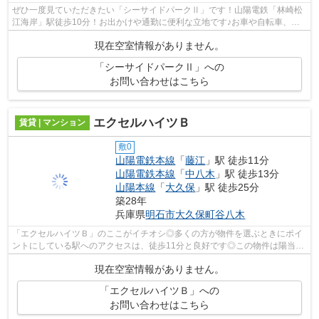
ぜひ一度見ていただきたい「シーサイドパークⅡ」です！山陽電鉄「林崎松
江海岸」駅徒歩10分！お出かけや通勤に便利な立地です♪お車や自転車、バ
イクで通勤の方も安心の敷地内駐車場・...
現在空室情報がありません。
「シーサイドパークⅡ」への
お問い合わせはこちら
エクセルハイツＢ
賃貸 | マンション
敷0
山陽電鉄本線
「
藤江
」駅 徒歩11分
山陽電鉄本線
「
中八木
」駅 徒歩13分
山陽本線
「
大久保
」駅 徒歩25分
築28年
兵庫県
明石市
大久保町谷八木
「エクセルハイツＢ」のここがイチオシ◎多くの方が物件を選ぶときにポイ
ントにしている駅へのアクセスは、徒歩11分と良好です◎この物件は陽当り
も良く、洗濯物を気持ちよく乾かすこと...
現在空室情報がありません。
「エクセルハイツＢ」への
お問い合わせはこちら