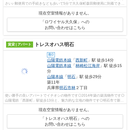
さい♪ 郵便局での手続きなども歩いて5分で大久保町森田郵便局に到着できて
楽ですよ♪ 人気のマンションタイ...
現在空室情報がありません。
「ロワイヤル大久保」への
お問い合わせはこちら
トレスオハス明石
賃貸 | アパート
敷0
山陽電鉄本線
「
西新町
」駅 徒歩14分
山陽電鉄本線
「
林崎松江海岸
」駅 徒歩15
分
山陽本線
「
明石
」駅 徒歩29分
築11年
兵庫県
明石市
林
２丁目
使い勝手の良いアパートでイチオシの物件です◎2014年築の築浅物件です◎
山陽電鉄「西新町」駅徒歩13分と、魅力的な立地の物件です◎明石市で新し
い住環境をお探しなら、山陽電鉄本線林崎...
現在空室情報がありません。
「トレスオハス明石」への
お問い合わせはこちら