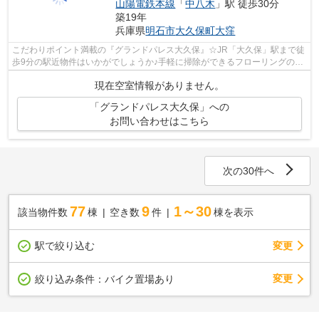
山陽電鉄本線
「
中八木
」駅 徒歩30分
築19年
兵庫県
明石市
大久保町大窪
こだわりポイント満載の『グランドパレス大久保』☆JR「大久保」駅まで徒
歩9分の駅近物件はいかがでしょうか♪手軽に掃除ができるフローリングの賃
貸物件です♪山陽本線「大久保」駅近く...
現在空室情報がありません。
「グランドパレス大久保」への
お問い合わせはこちら
次の30件へ
77
9
1～30
該当物件数
棟
空き数
件
棟を表示
駅で絞り込む
変更
変更
絞り込み条件：
バイク置場あり