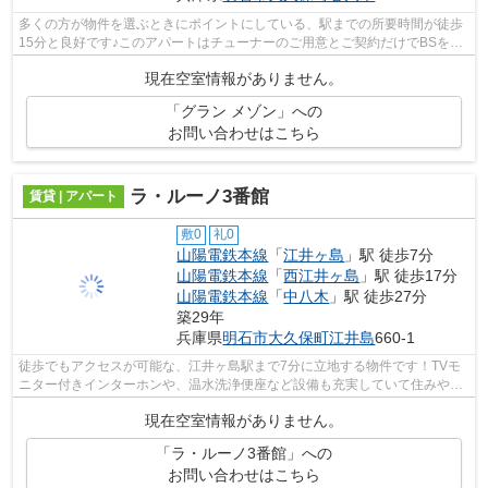
多くの方が物件を選ぶときにポイントにしている、駅までの所要時間が徒歩
15分と良好です♪このアパートはチューナーのご用意とご契約だけでBSを楽
しめます♪新たな回線工事が必要ない、...
現在空室情報がありません。
「グラン メゾン」への
お問い合わせはこちら
ラ・ルーノ3番館
賃貸 | アパート
敷0
礼0
山陽電鉄本線
「
江井ヶ島
」駅 徒歩7分
山陽電鉄本線
「
西江井ヶ島
」駅 徒歩17分
山陽電鉄本線
「
中八木
」駅 徒歩27分
築29年
兵庫県
明石市
大久保町江井島
660-1
徒歩でもアクセスが可能な、江井ヶ島駅まで7分に立地する物件です！TVモ
ニター付きインターホンや、温水洗浄便座など設備も充実していて住みやす
い、魅力が詰まったアパートです(^^♪明...
現在空室情報がありません。
「ラ・ルーノ3番館」への
お問い合わせはこちら