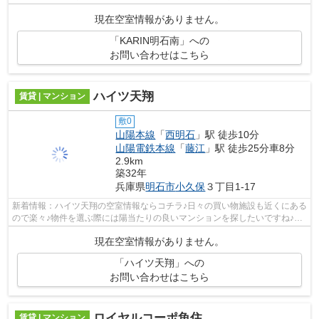
駐車場までアクセスできます♪多くの方に好...
現在空室情報がありません。
「KARIN明石南」への
お問い合わせはこちら
ハイツ天翔
賃貸 | マンション
敷0
山陽本線
「
西明石
」駅 徒歩10分
山陽電鉄本線
「
藤江
」駅 徒歩25分車8分
2.9km
築32年
兵庫県
明石市
小久保
３丁目1-17
新着情報：ハイツ天翔の空室情報ならコチラ♪日々の買い物施設も近くにある
ので楽々♪物件を選ぶ際には陽当たりの良いマンションを探したいですね♪今
回はそんな物件をご用意致しました！...
現在空室情報がありません。
「ハイツ天翔」への
お問い合わせはこちら
ロイヤルコーポ魚住
賃貸 | マンション