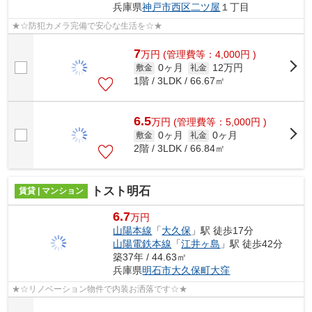
兵庫県
神戸市西区
二ツ屋
１丁目
★☆防犯カメラ完備で安心な生活を☆★
7
万
円
(管理費等：4,000円 )
0ヶ月
12万円
敷金
礼金
1階 / 3LDK / 66.67㎡
6.5
万
円
(管理費等：5,000円 )
0ヶ月
0ヶ月
敷金
礼金
2階 / 3LDK / 66.84㎡
トスト明石
賃貸 | マンション
6.7
万円
山陽本線
「
大久保
」駅 徒歩17分
山陽電鉄本線
「
江井ヶ島
」駅 徒歩42分
築37年 / 44.63㎡
兵庫県
明石市
大久保町大窪
★☆リノベーション物件で内装お洒落です☆★