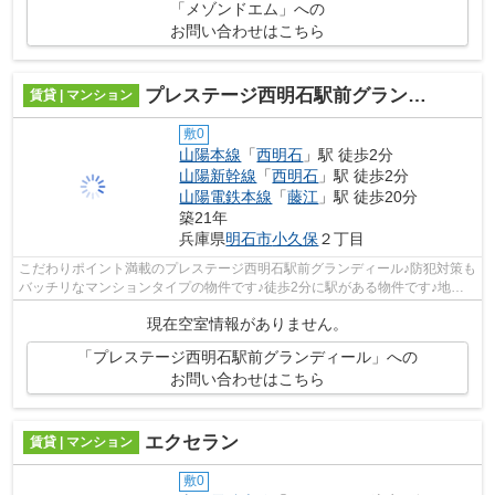
「メゾンドエム」への
お問い合わせはこちら
プレステージ西明石駅前グランディール
賃貸 | マンション
敷0
山陽本線
「
西明石
」駅 徒歩2分
山陽新幹線
「
西明石
」駅 徒歩2分
山陽電鉄本線
「
藤江
」駅 徒歩20分
築21年
兵庫県
明石市
小久保
２丁目
こだわりポイント満載のプレステージ西明石駅前グランディール♪防犯対策も
バッチリなマンションタイプの物件です♪徒歩2分に駅がある物件です♪地上
12階建てでニーズの高い物件です♪丁寧...
現在空室情報がありません。
「プレステージ西明石駅前グランディール」への
お問い合わせはこちら
エクセラン
賃貸 | マンション
敷0