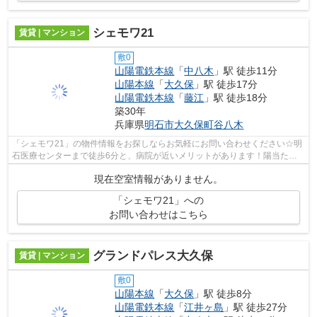
シェモワ21
賃貸 | マンション
敷0
山陽電鉄本線
「
中八木
」駅 徒歩11分
山陽本線
「
大久保
」駅 徒歩17分
山陽電鉄本線
「
藤江
」駅 徒歩18分
築30年
兵庫県
明石市
大久保町谷八木
「シェモワ21」の物件情報をお探しならお気軽にお問い合わせください☆明
石医療センターまで徒歩6分と、病院が近いメリットがあります！陽当たり
が良いので、洗濯物がよく乾きます(^^♪...
現在空室情報がありません。
「シェモワ21」への
お問い合わせはこちら
グランドパレス大久保
賃貸 | マンション
敷0
山陽本線
「
大久保
」駅 徒歩8分
山陽電鉄本線
「
江井ヶ島
」駅 徒歩27分