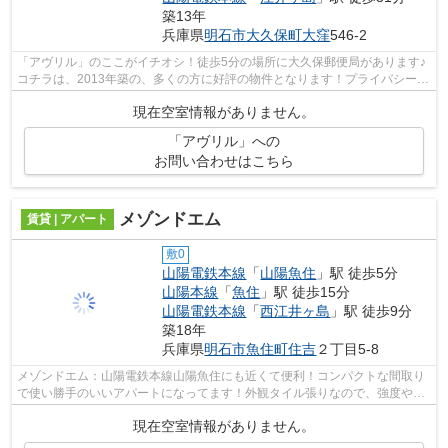
築13年
兵庫県
明石市
大久保町大窪
546-2
「アヴリル」のここがイチオシ！徒歩5分の場所に大久保郵便局があります♪
コチラは、2013年築の、多くの方に好評の物件となります！プライバシーに
も配慮した防音性の高いマンション☆山...
現在空室情報がありません。
「アヴリル」への
お問い合わせはこちら
メゾンドエム
賃貸 | アパート
敷0
山陽電鉄本線
「
山陽魚住
」駅 徒歩5分
山陽本線
「
魚住
」駅 徒歩15分
山陽電鉄本線
「
西江井ヶ島
」駅 徒歩9分
築18年
兵庫県
明石市
魚住町住吉
２丁目5-8
メゾンドエム：山陽電鉄本線山陽魚住にも近くて便利！コンパクトな間取り
で使い勝手のいいアパートになってます！外観タイル張りなので、強度や耐
久性に優れます！陽当たりが良好な物...
現在空室情報がありません。