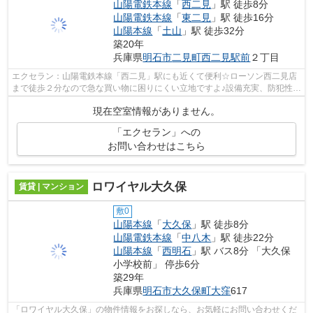
山陽電鉄本線
「
西二見
」駅 徒歩8分
山陽電鉄本線
「
東二見
」駅 徒歩16分
山陽本線
「
土山
」駅 徒歩32分
築20年
兵庫県
明石市
二見町西二見駅前
２丁目
エクセラン：山陽電鉄本線「西二見」駅にも近くて便利☆ローソン西二見店
まで徒歩２分なので急な買い物に困りにくい立地ですよ♪設備充実、防犯性も
高い安心のマンション物件です◎豊富な...
現在空室情報がありません。
「エクセラン」への
お問い合わせはこちら
ロワイヤル大久保
賃貸 | マンション
敷0
山陽本線
「
大久保
」駅 徒歩8分
山陽電鉄本線
「
中八木
」駅 徒歩22分
山陽本線
「
西明石
」駅 バス8分 「大久保
小学校前」 停歩6分
築29年
兵庫県
明石市
大久保町大窪
617
「ロワイヤル大久保」の物件情報をお探しなら、お気軽にお問い合わせくだ