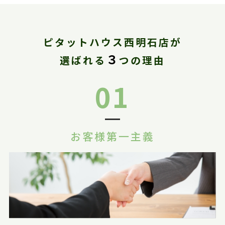
ピタットハウス西明石店が
３
選ばれる
つの理由
01
お客様第一主義