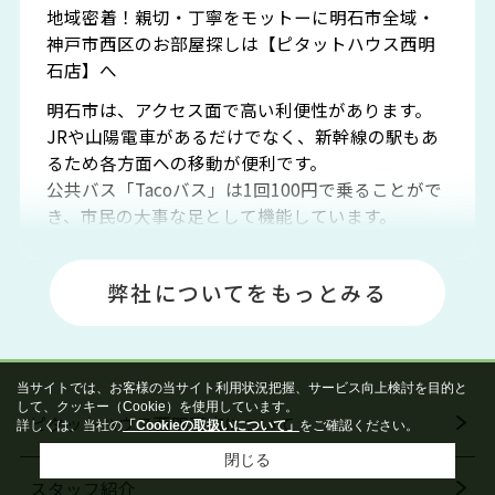
地域密着！親切・丁寧をモットーに明石市全域・
神戸市西区のお部屋探しは【ピタットハウス西明
石店】へ
明石市は、アクセス面で高い利便性があります。
JRや山陽電車があるだけでなく、新幹線の駅もあ
るため各方面への移動が便利です。
公共バス「Tacoバス」は1回100円で乗ることがで
き、市民の大事な足として機能しています。
明石エリアは海沿いに位置しているため、海水浴
場や釣りスポットが多くあります。JR「大久保
弊社についてをもっとみる
駅」周辺には、ビブレ・イオンをはじめとした買
い物施設も多くあり、買い物にも困りません。
アクセス・趣味・レジャー・買い物、全てがバラ
ンスよく揃っているのが、明石市の住みやすさ・
当サイトでは、お客様の当サイト利用状況把握、サービス向上検討を目的と
人気の理由です。
して、クッキー（Cookie）を使用しています。
ピタットハウス西明石店について
明石駅・西明石駅を中心に、明石市・神戸市西区
詳しくは、当社の
「Cookieの取扱いについて」
をご確認ください。
でお部屋探している方は、ぜひ当ＨＰにて物件を
閉じる
お探しになってください。弊社は、スタッフの平
スタッフ紹介