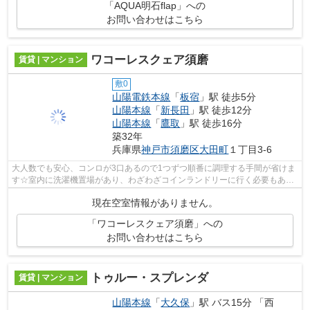
「AQUA明石flap」への
お問い合わせはこちら
ワコーレスクェア須磨
賃貸 | マンション
敷0
山陽電鉄本線
「
板宿
」駅 徒歩5分
山陽本線
「
新長田
」駅 徒歩12分
山陽本線
「
鷹取
」駅 徒歩16分
築32年
兵庫県
神戸市須磨区
大田町
１丁目3-6
大人数でも安心、コンロが3口あるので1つずつ順番に調理する手間が省けま
す☆室内に洗濯機置場があり、わざわざコインランドリーに行く必要もあり
ません◎インターネットが繋がっている...
現在空室情報がありません。
「ワコーレスクェア須磨」への
お問い合わせはこちら
トゥルー・スプレンダ
賃貸 | マンション
山陽本線
「
大久保
」駅 バス15分 「西