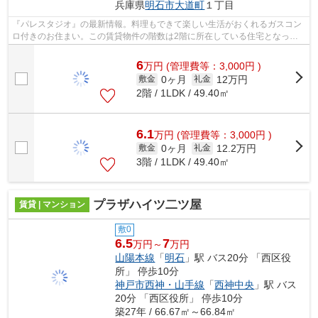
兵庫県
明石市
大道町
１丁目
『パレスタジオ』の最新情報。料理もできて楽しい生活がおくれるガスコン
ロ付きのお住まい。この賃貸物件の階数は2階に所在している住宅となって
います。TVインターホンのある生活で、...
6
万
円
(管理費等：3,000円 )
0ヶ月
12万円
敷金
礼金
2階 / 1LDK / 49.40㎡
6.1
万
円
(管理費等：3,000円 )
0ヶ月
12.2万円
敷金
礼金
3階 / 1LDK / 49.40㎡
プラザハイツ二ツ屋
賃貸 | マンション
敷0
6.5
7
万円～
万円
山陽本線
「
明石
」駅 バス20分 「西区役
所」 停歩10分
神戸市西神・山手線
「
西神中央
」駅 バス
20分 「西区役所」 停歩10分
築27年 / 66.67㎡～66.84㎡