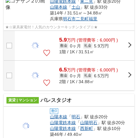
山陽電鉄本線
「
東二見
」駅 徒歩20分
山陽本線
「
土山
」駅 徒歩33分
築14年 / 31.51㎡～34.88㎡
兵庫県
明石市
二見町福里
★☆家具家電付！人気のカウンターキッチンタイプ☆★
5.9
万
円
(管理費等：6,000円 )
0ヶ月
5.9万円
敷金
礼金
1階 / 1K / 31.51㎡
6.5
万
円
(管理費等：6,000円 )
0ヶ月
6.5万円
敷金
礼金
2階 / 1K / 34.88㎡
パレスタジオ
賃貸 | マンション
敷0
山陽本線
「
明石
」駅 徒歩20分
山陽電鉄本線
「
山陽明石
」駅 徒歩20分
山陽電鉄本線
「
西新町
」駅 徒歩10分
築46年 / 49.40㎡