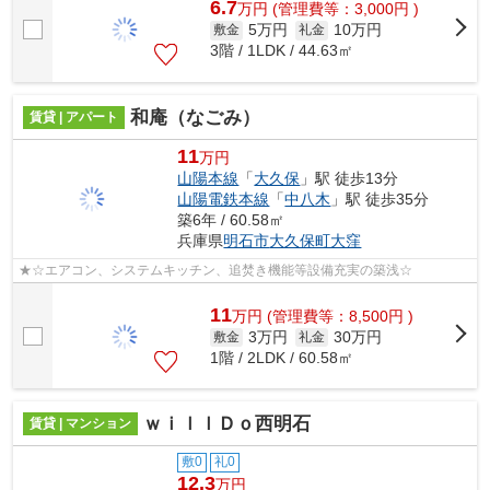
6.7
万
円
(管理費等：3,000円 )
5万円
10万円
敷金
礼金
3階 / 1LDK / 44.63㎡
和庵（なごみ）
賃貸 | アパート
11
万円
山陽本線
「
大久保
」駅 徒歩13分
山陽電鉄本線
「
中八木
」駅 徒歩35分
築6年 / 60.58㎡
兵庫県
明石市
大久保町大窪
★☆エアコン、システムキッチン、追焚き機能等設備充実の築浅☆
11
万
円
(管理費等：8,500円 )
3万円
30万円
敷金
礼金
1階 / 2LDK / 60.58㎡
ｗｉｌｌＤｏ西明石
賃貸 | マンション
敷0
礼0
12.3
万円