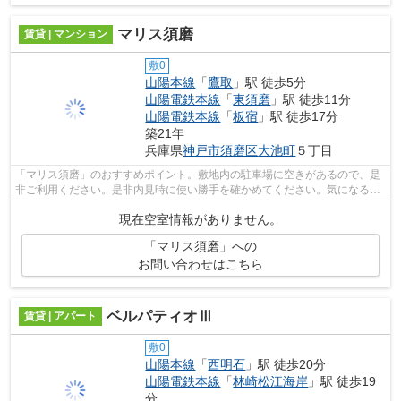
マリス須磨
賃貸 | マンション
敷0
山陽本線
「
鷹取
」駅 徒歩5分
山陽電鉄本線
「
東須磨
」駅 徒歩11分
山陽電鉄本線
「
板宿
」駅 徒歩17分
築21年
兵庫県
神戸市須磨区
大池町
５丁目
「マリス須磨」のおすすめポイント。敷地内の駐車場に空きがあるので、是
非ご利用ください。是非内見時に使い勝手を確かめてください。気になる賃
貸物件情報をまとめてお知らせします...
現在空室情報がありません。
「マリス須磨」への
お問い合わせはこちら
ベルパティオⅢ
賃貸 | アパート
敷0
山陽本線
「
西明石
」駅 徒歩20分
山陽電鉄本線
「
林崎松江海岸
」駅 徒歩19
分