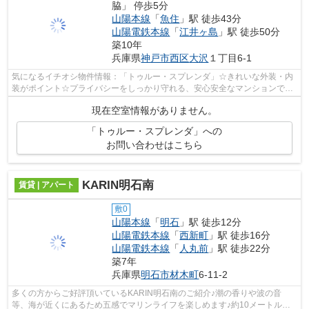
脇」 停歩5分
山陽本線
「
魚住
」駅 徒歩43分
山陽電鉄本線
「
江井ヶ島
」駅 徒歩50分
築10年
兵庫県
神戸市西区
大沢
１丁目6-1
気になるイチオシ物件情報：「トゥルー・スプレンダ」☆きれいな外装・内
装がポイント☆プライバシーをしっかり守れる、安心安全なマンションです
☆きれいな外観を簡単に保つことができる...
現在空室情報がありません。
「トゥルー・スプレンダ」への
お問い合わせはこちら
KARIN明石南
賃貸 | アパート
敷0
山陽本線
「
明石
」駅 徒歩12分
山陽電鉄本線
「
西新町
」駅 徒歩16分
山陽電鉄本線
「
人丸前
」駅 徒歩22分
築7年
兵庫県
明石市
材木町
6-11-2
多くの方からご好評頂いているKARIN明石南のご紹介♪潮の香りや波の音
等、海が近くにあるため五感でマリンライフを楽しめます♪約10メートルで