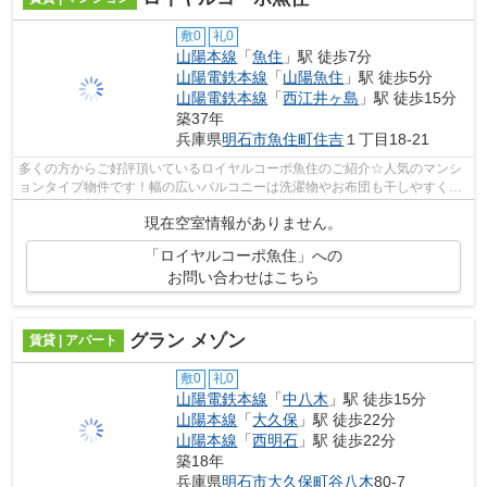
敷0
礼0
山陽本線
「
魚住
」駅 徒歩7分
山陽電鉄本線
「
山陽魚住
」駅 徒歩5分
山陽電鉄本線
「
西江井ヶ島
」駅 徒歩15分
築37年
兵庫県
明石市
魚住町住吉
１丁目18-21
多くの方からご好評頂いているロイヤルコーポ魚住のご紹介☆人気のマンシ
ョンタイプ物件です！幅の広いバルコニーは洗濯物やお布団も干しやすく便
利ですよ(^^)/丁寧かつ迅速な対応がモ...
現在空室情報がありません。
「ロイヤルコーポ魚住」への
お問い合わせはこちら
グラン メゾン
賃貸 | アパート
敷0
礼0
山陽電鉄本線
「
中八木
」駅 徒歩15分
山陽本線
「
大久保
」駅 徒歩22分
山陽本線
「
西明石
」駅 徒歩22分
築18年
兵庫県
明石市
大久保町谷八木
80-7