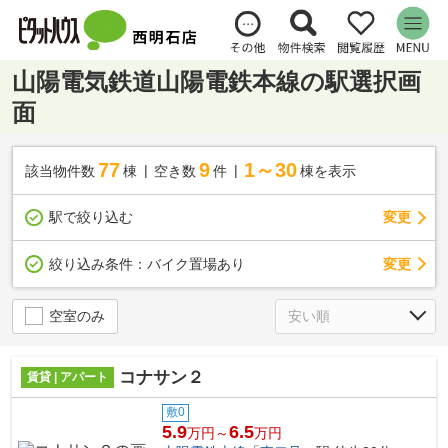
山陽電気鉄道山陽電鉄本線の駅選択画
面
77
9
1～30
該当物件数
棟
空き数
件
棟を表示
駅で絞り込む
変更
変更
絞り込み条件：
バイク置場あり
空室のみ
コナサン２
賃貸 | アパート
敷0
5.9
6.5
万円～
万円