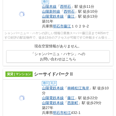
敷0
山陽本線
「
西明石
」駅 徒歩11分
山陽新幹線
「
西明石
」駅 徒歩10分
山陽電鉄本線
「
藤江
」駅 徒歩13分
築31年
兵庫県
明石市
藤江
１０２９-2
シャンパーニュー・ハヤシの詳しい情報◎業務スーパー藤江店まで405mで
す◎好評の駅近物件で、徒歩13分のアクセスが可能です◎外観タイル張り
は、汚れが付きにくいのでいつまでも綺麗です...
現在空室情報がありません。
「シャンパーニュ・ハヤシ」への
お問い合わせはこちら
シーサイドパークⅡ
賃貸 | マンション
敷0
礼0
山陽電鉄本線
「
林崎松江海岸
」駅 徒歩10
分
山陽電鉄本線
「
藤江
」駅 徒歩22分
山陽電鉄本線
「
西新町
」駅 徒歩29分
築27年
兵庫県
明石市
松江
432-1