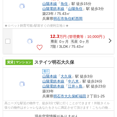
山陽本線
「
魚住
」駅 徒歩15分
山陽電鉄本線
「
山陽魚住
」駅 徒歩3分
築23年 / 75.43㎡
兵庫県
明石市
魚住町西岡
★☆ペット飼育可能♪駅前すぐの便利立地☆★
12.3
万
円
(管理費等：10,000円 )
0ヶ月
0ヶ月
敷金
礼金
7階 / 3LDK / 75.43㎡
ステイツ明石大久保
賃貸 | マンション
敷0
山陽本線
「
大久保
」駅 徒歩3分
山陽電鉄本線
「
中八木
」駅 徒歩24分
山陽電鉄本線
「
江井ヶ島
」駅 徒歩23分
築33年
兵庫県
明石市
大久保町福田
２丁目1-25
高ニーズな駅近の物件で、徒歩3分で駅に行くことができます！外観タイル
張りの物件はオシャレなあなたをさらに満足させて頂けます！こちらの物件
は陽当り良好です！空き巣や放火などの...
現在空室情報がありません。