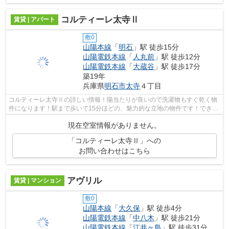
コルティーレ太寺Ⅱ
賃貸 | アパート
敷0
山陽本線
「
明石
」駅 徒歩15分
山陽電鉄本線
「
人丸前
」駅 徒歩12分
山陽電鉄本線
「
大蔵谷
」駅 徒歩17分
築19年
兵庫県
明石市
太寺
４丁目
コルティーレ太寺Ⅱの詳しい情報！陽当たりが良いので洗濯物もすぐ乾く物
件になります！駅まで歩いて15分ほどの、魅力的な立地の物件です！できる
だけ早めに不動産情報を集めたい方は、...
現在空室情報がありません。
「コルティーレ太寺Ⅱ」への
お問い合わせはこちら
アヴリル
賃貸 | マンション
敷0
山陽本線
「
大久保
」駅 徒歩4分
山陽電鉄本線
「
中八木
」駅 徒歩21分
山陽電鉄本線
「
江井ヶ島
」駅 徒歩31分