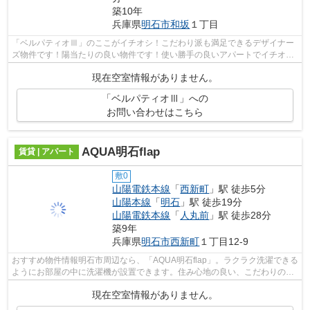
築10年
兵庫県
明石市
和坂
１丁目
「ベルパティオⅢ」のここがイチオシ！こだわり派も満足できるデザイナー
ズ物件です！陽当たりの良い物件です！使い勝手の良いアパートでイチオシ
の物件です！abc@nishiakashi-chintai....
現在空室情報がありません。
「ベルパティオⅢ」への
お問い合わせはこちら
AQUA明石flap
賃貸 | アパート
敷0
山陽電鉄本線
「
西新町
」駅 徒歩5分
山陽本線
「
明石
」駅 徒歩19分
山陽電鉄本線
「
人丸前
」駅 徒歩28分
築9年
兵庫県
明石市
西新町
１丁目12-9
おすすめ物件情報明石市周辺なら、「AQUA明石flap」。ラクラク洗濯できる
ようにお部屋の中に洗濯機が設置できます。住み心地の良い、こだわりの木
造アパート。エントランスにはオート...
現在空室情報がありません。