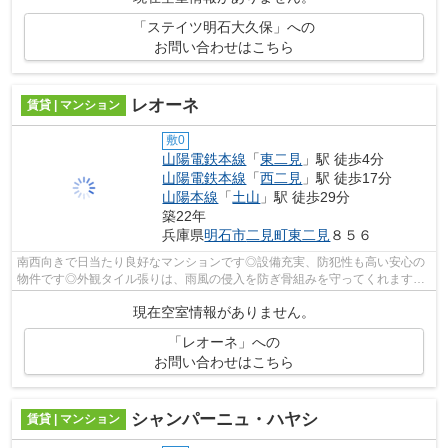
「ステイツ明石大久保」への
お問い合わせはこちら
レオーネ
賃貸 | マンション
敷0
山陽電鉄本線
「
東二見
」駅 徒歩4分
山陽電鉄本線
「
西二見
」駅 徒歩17分
山陽本線
「
土山
」駅 徒歩29分
築22年
兵庫県
明石市
二見町東二見
８５６
南西向きで日当たり良好なマンションです◎設備充実、防犯性も高い安心の
物件です◎外観タイル張りは、雨風の侵入を防ぎ骨組みを守ってくれます◎
明石市や山陽電鉄本線東二見付近で物件を...
現在空室情報がありません。
「レオーネ」への
お問い合わせはこちら
シャンパーニュ・ハヤシ
賃貸 | マンション