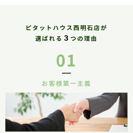
ピタットハウス西明石店が
３
選ばれる
つの理由
01
お客様第一主義