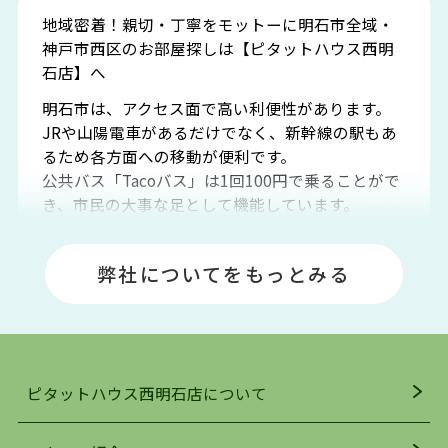
地域密着！親切・丁寧をモットーに明石市全域・
神戸市西区のお部屋探しは【ピタットハウス西明
石店】へ
明石市は、アクセス面で高い利便性があります。
JRや山陽電車があるだけでなく、新幹線の駅もあ
るため各方面への移動が便利です。
公共バス「Tacoバス」は1回100円で乗ることがで
き、市民の大事な足として機能しています。
明石エリアは海沿いに位置しているため、海水浴
場や釣りスポットが多くあります。JR「大久保
弊社についてをもっとみる
駅」周辺には、ビブレ・イオンをはじめとした買
い物施設も多くあり、買い物にも困りません。
アクセス・趣味・レジャー・買い物、全てがバラ
ンスよく揃っているのが、明石市の住みやすさ・
人気の理由です。
ピタットハウス西明石店について
明石駅・西明石駅を中心に、明石市・神戸市西区
でお部屋探している方は、ぜひ当ＨＰにて物件を
お探しになってください。弊社は、スタッフの平