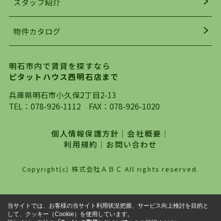
スタッフ紹介
均年齢も若く、お客様の事を第一に考え、毎日新
着の物件の情報をリサーチし、ＨＰにて随時更新
物件カタログ
を行っており地域最大級の情報取扱量を誇ってお
ります。店頭で限られた物件をご紹介する、従来
の不動産のスタイルではなく、まずは、お客様ご
明石市内で賃貸を探すなら
自身でインターネットを利用し、理想のお部屋を
ピタットハウス西明石店まで
探していただき、選択していただいた物件情報に
対して、専門知識を持ったスタッフがサポートさ
兵庫県明石市小久保2丁目2-13
せていただくスタイルを心がけております。私た
TEL：
078-926-1112
FAX：078-926-1020
ちピタットハウス西明石店が大切にしていること
は、一度だけでは終わらない、お客様との末長い
個人情報保護方針
｜
会社概要
｜
お付き合いです。初めての一人暮らしから、就
利用規約
｜
お問い合わせ
職・ご結婚・売買物件の購入、などなど一生涯に
わたる、良きアドバイザーとして、地域に密着し
Copyright(c) 株式会社ＡＢＣ All rights reserved.
た営業スタイルで様々なお役立ちができればと強
く思っております。ぜひ、明石市・神戸市西区で
物件をお探しになってる方は、お気軽にお問い合
当サイトでは、お客様の当サイト利用状況把握、サービス向上検討を目的と
わせください。
して、クッキー（Cookie）を使用しています。