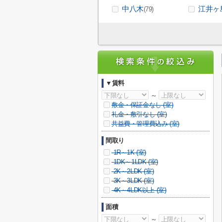
中八木
江井ヶ
(79)
▼賃料
～
敷金・保証金なし (
室)
礼金・敷引なし (
室)
共益費・管理費込み (
室)
間取り
1R～1K (
室)
1DK～1LDK (
室)
2K～2LDK (
室)
3K～3LDK (
室)
4K～4LDK以上 (
室)
面積
～