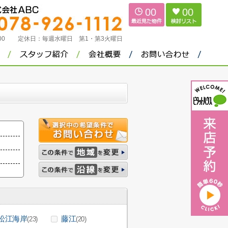
00
00
：00
定休日：
毎週水曜日 第1・第3火曜日
松江海岸
藤江
(23)
(20)