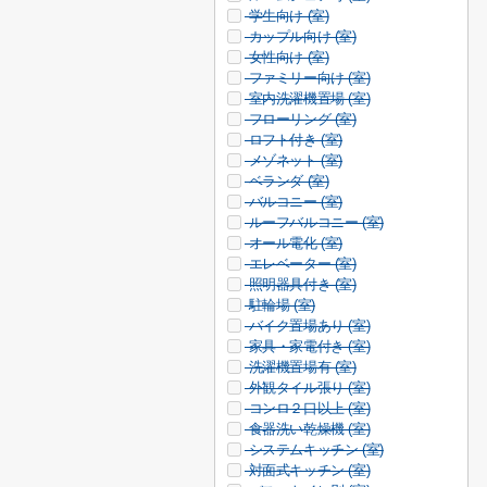
学生向け (
室)
カップル向け (
室)
女性向け (
室)
ファミリー向け (
室)
室内洗濯機置場 (
室)
フローリング (
室)
ロフト付き (
室)
メゾネット (
室)
ベランダ (
室)
バルコニー (
室)
ルーフバルコニー (
室)
オール電化 (
室)
エレベーター (
室)
照明器具付き (
室)
駐輪場 (
室)
バイク置場あり (
室)
家具・家電付き (
室)
洗濯機置場有 (
室)
外観タイル張り (
室)
コンロ２口以上 (
室)
食器洗い乾燥機 (
室)
システムキッチン (
室)
対面式キッチン (
室)