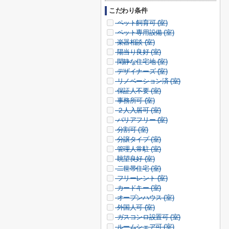
こだわり条件
ペット飼育可 (
室)
ペット専用設備 (
室)
楽器相談 (
室)
陽当り良好 (
室)
閑静な住宅地 (
室)
デザイナーズ (
室)
リノベーション済 (
室)
保証人不要 (
室)
事務所可 (
室)
２人入居可 (
室)
バリアフリー (
室)
分割可 (
室)
分譲タイプ (
室)
管理人常駐 (
室)
眺望良好 (
室)
二世帯住宅 (
室)
フリーレント (
室)
カードキー (
室)
オープンハウス (
室)
外国人可 (
室)
ガスコンロ設置可 (
室)
ルームシェア可 (
室)