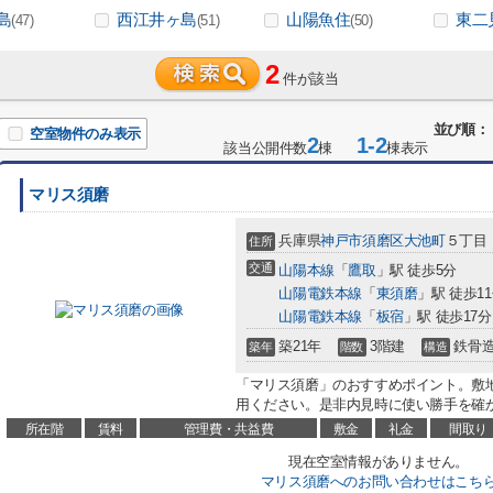
島
西江井ヶ島
山陽魚住
東二
(47)
(51)
(50)
2
件が該当
並び順：
空室物件のみ表示
2
1-2
該当公開件数
棟
棟表示
マリス須磨
兵庫県
神戸市須磨区
大池町
５丁目
住所
交通
山陽本線
「
鷹取
」駅 徒歩5分
山陽電鉄本線
「
東須磨
」駅 徒歩1
山陽電鉄本線
「
板宿
」駅 徒歩17分
築21年
3階建
鉄骨
築年
階数
構造
「マリス須磨」のおすすめポイント。敷
用ください。是非内見時に使い勝手を確か
所在階
賃料
管理費・共益費
敷金
礼金
間取り
現在空室情報がありません。
マリス須磨へのお問い合わせはこち