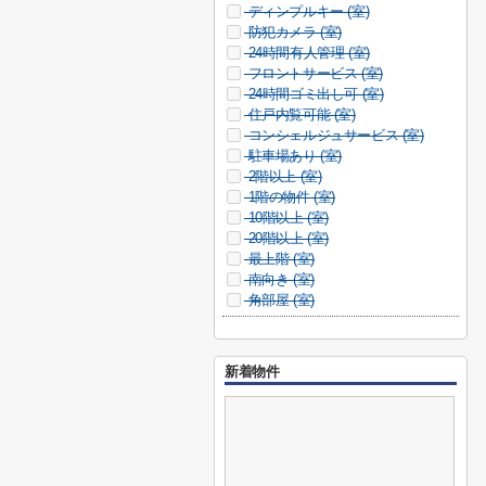
ディンプルキー (
室)
防犯カメラ (
室)
24時間有人管理 (
室)
フロントサービス (
室)
24時間ゴミ出し可 (
室)
住戸内覧可能 (
室)
コンシェルジュサービス (
室)
駐車場あり (
室)
2階以上 (
室)
1階の物件 (
室)
10階以上 (
室)
20階以上 (
室)
最上階 (
室)
南向き (
室)
角部屋 (
室)
新着物件