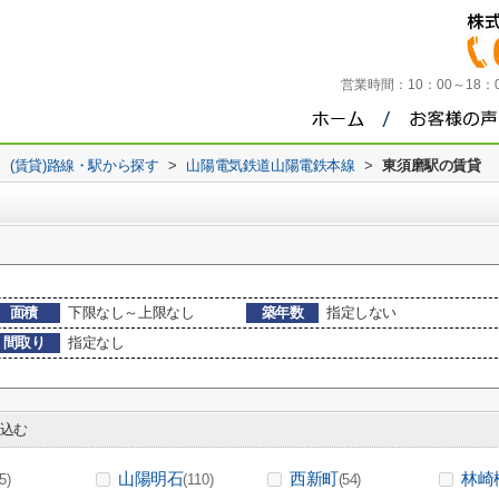
営業時間：
10：00～18
>
(賃貸)路線・駅から探す
>
山陽電気鉄道山陽電鉄本線
>
東須磨駅の賃貸
面積
下限なし～上限なし
築年数
指定しない
間取り
指定なし
込む
山陽明石
西新町
林崎
(5)
(110)
(54)