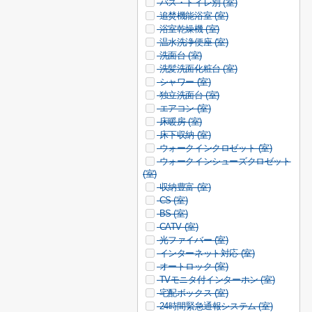
バス・トイレ別 (
室)
追焚機能浴室 (
室)
浴室乾燥機 (
室)
温水洗浄便座 (
室)
洗面台 (
室)
洗髪洗面化粧台 (
室)
シャワー (
室)
独立洗面台 (
室)
エアコン (
室)
床暖房 (
室)
床下収納 (
室)
ウォークインクロゼット (
室)
ウォークインシューズクロゼット
(
室)
収納豊富 (
室)
CS (
室)
BS (
室)
CATV (
室)
光ファイバー (
室)
インターネット対応 (
室)
オートロック (
室)
TVモニタ付インターホン (
室)
宅配ボックス (
室)
24時間緊急通報システム (
室)