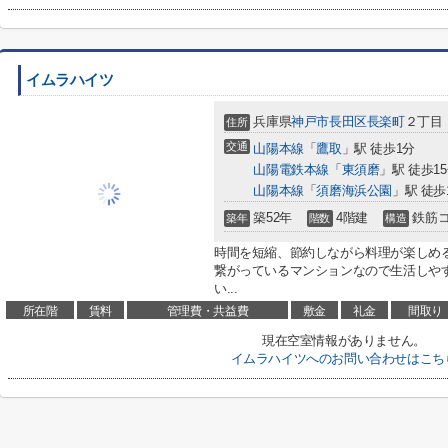
イムラハイツ
兵庫県
神戸市長田区
長楽町
２丁目
住所
交通
山陽本線
「
鷹取
」駅 徒歩1分
山陽電鉄本線
「
東須磨
」駅 徒歩1
山陽本線
「
須磨海浜公園
」駅 徒歩
築52年
4階建
鉄筋
築年
階数
構造
時間を短縮、節約しながら料理が楽しめ
繋がっているマンションなので生活しや
い...
所在階
賃料
管理費・共益費
敷金
礼金
間取り
現在空室情報がありません。
イムラハイツへのお問い合わせはこち