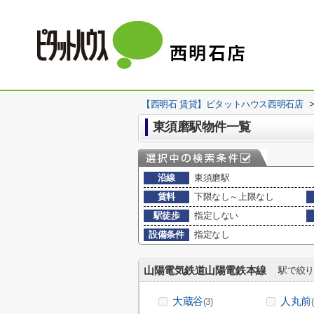
【西明石 賃貸】ピタットハウス西明石店
東須磨駅物件一覧
沿線
東須磨駅
賃料
下限なし～上限なし
駅徒歩
指定しない
設備条件
指定なし
山陽電気鉄道山陽電鉄本線
駅で絞り
大蔵谷
人丸前
(3)