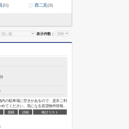
見
西二見
(51)
(26)
表示件数：
1分
造
地内の駐車場に空きがあるので、是非ご利
めてください。気になる賃貸物件情報...
面積
詳細
検討リスト
ら