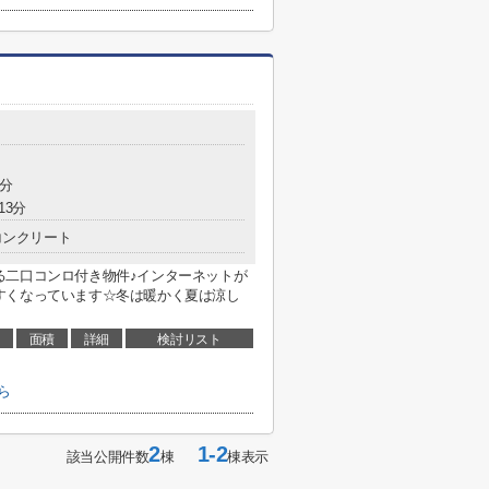
5分
13分
コンクリート
る二口コンロ付き物件♪インターネットが
すくなっています☆冬は暖かく夏は涼し
面積
詳細
検討リスト
ら
2
1-2
該当公開件数
棟
棟表示