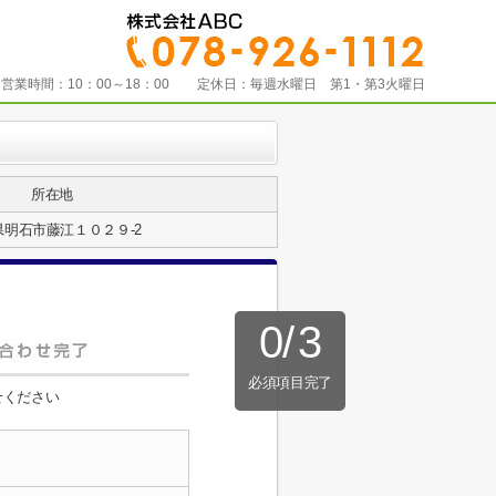
営業時間：
10：00～18：00
定休日：
毎週水曜日 第1・第3火曜日
所在地
県明石市藤江１０２９-2
0
/
3
必須項目完了
せください