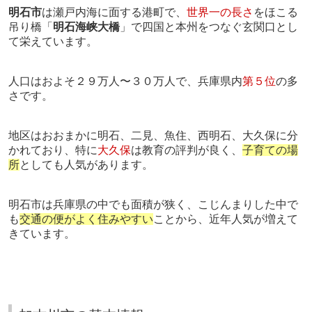
明石市
は瀬戸内海に面する港町で、
世界一の長さ
をほこる
吊り橋「
明石海峡大橋
」で四国と本州をつなぐ玄関口とし
て栄えています。
人口はおよそ２９万人〜３０万人で、兵庫県内
第５位
の多
さです。
地区はおおまかに明石、二見、魚住、西明石、大久保に分
かれており、特に
大久保
は教育の評判が良く、
子育ての場
所
としても人気があります。
明石市は兵庫県の中でも面積が狭く、こじんまりした中で
も
交通の便がよく住みやすい
ことから、近年人気が増えて
きています。