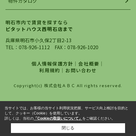
物件カタログ
を行っており地域最大級の情報取扱量を誇ってお
ります。店頭で限られた物件をご紹介する、従来
の不動産のスタイルではなく、まずは、お客様ご
明石市内で賃貸を探すなら
自身でインターネットを利用し、理想のお部屋を
ピタットハウス西明石店まで
探していただき、選択していただいた物件情報に
対して、専門知識を持ったスタッフがサポートさ
兵庫県明石市小久保2丁目2-13
せていただくスタイルを心がけております。私た
TEL：
078-926-1112
FAX：078-926-1020
ちピタットハウス西明石店が大切にしていること
は、一度だけでは終わらない、お客様との末長い
個人情報保護方針
｜
会社概要
｜
お付き合いです。初めての一人暮らしから、就
利用規約
｜
お問い合わせ
職・ご結婚・売買物件の購入、などなど一生涯に
わたる、良きアドバイザーとして、地域に密着し
Copyright(c) 株式会社ＡＢＣ All rights reserved.
た営業スタイルで様々なお役立ちができればと強
く思っております。ぜひ、明石市・神戸市西区で
物件をお探しになってる方は、お気軽にお問い合
当サイトでは、お客様の当サイト利用状況把握、サービス向上検討を目的と
わせください。
して、クッキー（Cookie）を使用しています。
詳しくは、当社の
「Cookieの取扱いについて」
をご確認ください。
閉じる