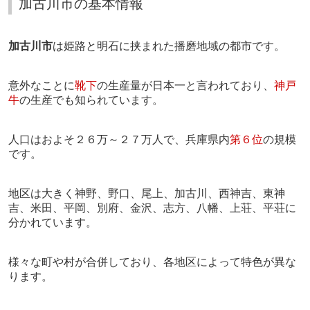
加古川市の基本情報
加古川市
は姫路と明石に挟まれた播磨地域の都市です。
意外なことに
靴下
の生産量が日本一と言われており、
神戸
牛
の生産でも知られています。
人口はおよそ２６万～２７万人で、兵庫県内
第６位
の規模
です。
地区は大きく神野、野口、尾上、加古川、西神吉、東神
吉、米田、平岡、別府、金沢、志方、八幡、上荘、平荘に
分かれています。
様々な町や村が合併しており、各地区によって特色が異な
ります。