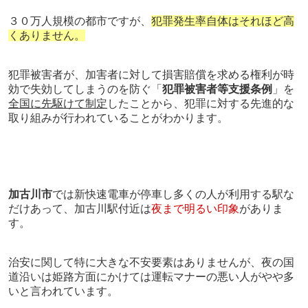
３０万人規模の都市ですが、
犯罪発生率自体はそれほど高
くありません。
犯罪被害者が、加害者に対して損害賠償を求める権利が時
効で失効してしまうのを防ぐ「
犯罪被害者等支援条例
」を
全国に先駆けて制定
したことから、犯罪に対する先進的な
取り組みが行われていることがわかります。
加古川市
では新快速電車が停車し多くの人が利用する駅な
だけあって、加古川駅付近は
夜まで明るい印象
がありま
す。
治安に関して特に大きな不安要素はありませんが、夜の国
道沿いは姫路方面にかけては運転マナーの悪い人がやや多
いと言われています。