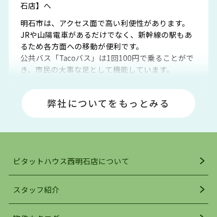
石店】へ
明石市は、アクセス面で高い利便性があります。
JRや山陽電車があるだけでなく、新幹線の駅もあ
るため各方面への移動が便利です。
公共バス「Tacoバス」は1回100円で乗ることがで
き、市民の大事な足として機能しています。
明石エリアは海沿いに位置しているため、海水浴
場や釣りスポットが多くあります。JR「大久保
弊社についてをもっとみる
駅」周辺には、ビブレ・イオンをはじめとした買
い物施設も多くあり、買い物にも困りません。
アクセス・趣味・レジャー・買い物、全てがバラ
ンスよく揃っているのが、明石市の住みやすさ・
人気の理由です。
ピタットハウス西明石店について
明石駅・西明石駅を中心に、明石市・神戸市西区
でお部屋探している方は、ぜひ当ＨＰにて物件を
お探しになってください。弊社は、スタッフの平
スタッフ紹介
均年齢も若く、お客様の事を第一に考え、毎日新
着の物件の情報をリサーチし、ＨＰにて随時更新