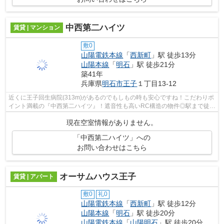
中西第二ハイツ
賃貸 | マンション
敷0
山陽電鉄本線
「
西新町
」駅 徒歩13分
山陽本線
「
明石
」駅 徒歩21分
築41年
兵庫県
明石市
王子
１丁目13-12
近くに王子回生病院(313m)があるのでもしもの時も安心ですね！こだわりポ
イント満載の『中西第二ハイツ』！遮音性も高いRC構造の物件◎駅まで徒歩
13分のところにあり少し雑踏をはなれ落...
現在空室情報がありません。
「中西第二ハイツ」への
お問い合わせはこちら
オーサムハウス王子
賃貸 | アパート
敷0
礼0
山陽電鉄本線
「
西新町
」駅 徒歩12分
山陽本線
「
明石
」駅 徒歩20分
山陽電鉄本線
「
山陽明石
」駅 徒歩20分