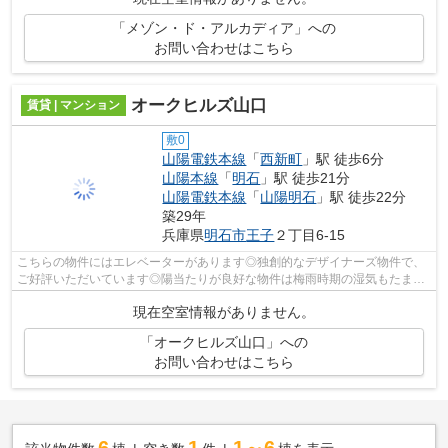
「メゾン・ド・アルカディア」への
お問い合わせはこちら
オークヒルズ山口
賃貸 | マンション
敷0
山陽電鉄本線
「
西新町
」駅 徒歩6分
山陽本線
「
明石
」駅 徒歩21分
山陽電鉄本線
「
山陽明石
」駅 徒歩22分
築29年
兵庫県
明石市
王子
２丁目6-15
こちらの物件にはエレベーターがあります◎独創的なデザイナーズ物件で、
ご好評いただいています◎陽当たりが良好な物件は梅雨時期の湿気もたまり
にくい条件です◎電車移動の多い方に嬉し...
現在空室情報がありません。
「オークヒルズ山口」への
お問い合わせはこちら
6
1
1～6