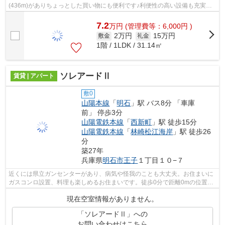
(436m)がありちょっとした買い物にも便利です♪利便性の高い設備も充実し
た、高ニーズな平成25年築の物件です♪...
7.2
万
円
(管理費等：6,000円 )
2万円
15万円
敷金
礼金
1階 / 1LDK / 31.14㎡
ソレアードⅡ
賃貸 | アパート
敷0
山陽本線
「
明石
」駅 バス8分 「車庫
前」 停歩3分
山陽電鉄本線
「
西新町
」駅 徒歩15分
山陽電鉄本線
「
林崎松江海岸
」駅 徒歩26
分
築27年
兵庫県
明石市
王子
１丁目１０−７
近くには県立ガンセンターがあり、病気や怪我のことも大丈夫。お住まいに
ガスコンロ設置、料理も楽しめるお住まいです。徒歩0分で距離0mの位置
に、駐車スペースがあります。専有面積も...
現在空室情報がありません。
「ソレアードⅡ」への
お問い合わせはこちら