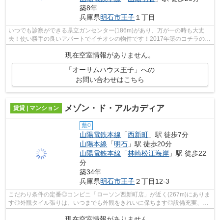
築8年
兵庫県
明石市
王子
１丁目
いつでも診察ができる県立ガンセンター(186m)があり、万が一の時も大丈
夫！使い勝手の良いアパートでイチオシの物件です！2017年築のコチラの物
件は、落ち着きのある室内が魅力的です...
現在空室情報がありません。
「オーサムハウス王子」への
お問い合わせはこちら
メゾン・ド・アルカディア
賃貸 | マンション
敷0
山陽電鉄本線
「
西新町
」駅 徒歩7分
山陽本線
「
明石
」駅 徒歩20分
山陽電鉄本線
「
林崎松江海岸
」駅 徒歩22
分
築34年
兵庫県
明石市
王子
２丁目12-3
こだわり条件の定番◎コンビニ「ローソン西新町店」が近く(267m)にありま
す◎外観タイル張りは、いつまでも外観をきれいに保ちます◎設備充実、防
犯性も高い安心のマンション物件です◎お...
現在空室情報がありません。