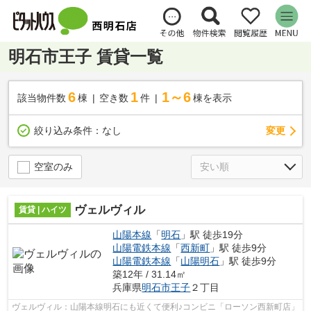
明石市王子 賃貸一覧
6
1
1～6
該当物件数
棟
空き数
件
棟を表示
変更
絞り込み条件：
なし
空室のみ
ヴェルヴィル
賃貸 | ハイツ
山陽本線
「
明石
」駅 徒歩19分
山陽電鉄本線
「
西新町
」駅 徒歩9分
山陽電鉄本線
「
山陽明石
」駅 徒歩9分
築12年 / 31.14㎡
兵庫県
明石市
王子
２丁目
ヴェルヴィル：山陽本線明石にも近くて便利♪コンビニ「ローソン西新町店」