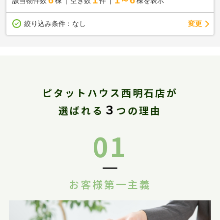
該当物件数
棟
空き数
件
棟を表示
変更
絞り込み条件：
なし
ピタットハウス西明石店が
３
選ばれる
つの理由
01
お客様第一主義