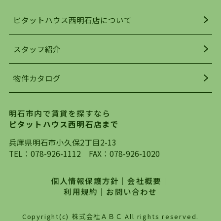
人気の理由です。
ピタットハウス西明石店について
明石駅・西明石駅を中心に、明石市・神戸市西区
でお部屋探している方は、ぜひ当ＨＰにて物件を
お探しになってください。弊社は、スタッフの平
スタッフ紹介
均年齢も若く、お客様の事を第一に考え、毎日新
着の物件の情報をリサーチし、ＨＰにて随時更新
物件カタログ
を行っており地域最大級の情報取扱量を誇ってお
ります。店頭で限られた物件をご紹介する、従来
の不動産のスタイルではなく、まずは、お客様ご
明石市内で賃貸を探すなら
自身でインターネットを利用し、理想のお部屋を
ピタットハウス西明石店まで
探していただき、選択していただいた物件情報に
対して、専門知識を持ったスタッフがサポートさ
兵庫県明石市小久保2丁目2-13
せていただくスタイルを心がけております。私た
TEL：
078-926-1112
FAX：078-926-1020
ちピタットハウス西明石店が大切にしていること
は、一度だけでは終わらない、お客様との末長い
個人情報保護方針
｜
会社概要
｜
お付き合いです。初めての一人暮らしから、就
利用規約
｜
お問い合わせ
職・ご結婚・売買物件の購入、などなど一生涯に
わたる、良きアドバイザーとして、地域に密着し
Copyright(c) 株式会社ＡＢＣ All rights reserved.