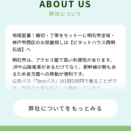
ABOUT US
弊社について
地域密着！親切・丁寧をモットーに明石市全域・
神戸市西区のお部屋探しは【ピタットハウス西明
石店】へ
明石市は、アクセス面で高い利便性があります。
JRや山陽電車があるだけでなく、新幹線の駅もあ
るため各方面への移動が便利です。
公共バス「Tacoバス」は1回100円で乗ることがで
き、市民の大事な足として機能しています。
明石エリアは海沿いに位置しているため、海水浴
場や釣りスポットが多くあります。JR「大久保
弊社についてをもっとみる
駅」周辺には、ビブレ・イオンをはじめとした買
い物施設も多くあり、買い物にも困りません。
アクセス・趣味・レジャー・買い物、全てがバラ
ンスよく揃っているのが、明石市の住みやすさ・