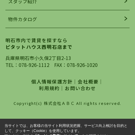
スタッフ紹介
均年齢も若く、お客様の事を第一に考え、毎日新
着の物件の情報をリサーチし、ＨＰにて随時更新
物件カタログ
を行っており地域最大級の情報取扱量を誇ってお
ります。店頭で限られた物件をご紹介する、従来
の不動産のスタイルではなく、まずは、お客様ご
明石市内で賃貸を探すなら
自身でインターネットを利用し、理想のお部屋を
ピタットハウス西明石店まで
探していただき、選択していただいた物件情報に
対して、専門知識を持ったスタッフがサポートさ
兵庫県明石市小久保2丁目2-13
せていただくスタイルを心がけております。私た
TEL：
078-926-1112
FAX：078-926-1020
ちピタットハウス西明石店が大切にしていること
は、一度だけでは終わらない、お客様との末長い
個人情報保護方針
｜
会社概要
｜
お付き合いです。初めての一人暮らしから、就
利用規約
｜
お問い合わせ
職・ご結婚・売買物件の購入、などなど一生涯に
わたる、良きアドバイザーとして、地域に密着し
Copyright(c) 株式会社ＡＢＣ All rights reserved.
た営業スタイルで様々なお役立ちができればと強
く思っております。ぜひ、明石市・神戸市西区で
物件をお探しになってる方は、お気軽にお問い合
当サイトでは、お客様の当サイト利用状況把握、サービス向上検討を目的と
わせください。
して、クッキー（Cookie）を使用しています。