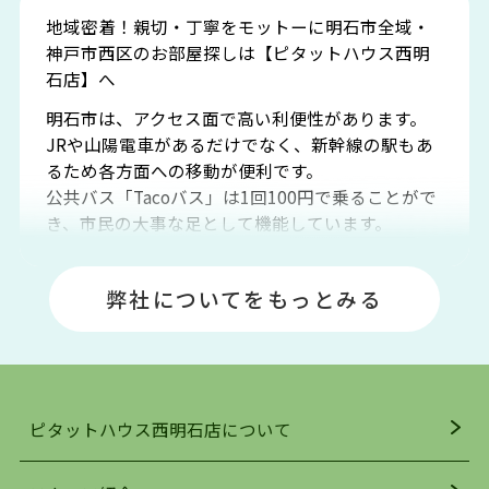
地域密着！親切・丁寧をモットーに明石市全域・
神戸市西区のお部屋探しは【ピタットハウス西明
石店】へ
明石市は、アクセス面で高い利便性があります。
JRや山陽電車があるだけでなく、新幹線の駅もあ
るため各方面への移動が便利です。
公共バス「Tacoバス」は1回100円で乗ることがで
き、市民の大事な足として機能しています。
明石エリアは海沿いに位置しているため、海水浴
場や釣りスポットが多くあります。JR「大久保
弊社についてをもっとみる
駅」周辺には、ビブレ・イオンをはじめとした買
い物施設も多くあり、買い物にも困りません。
アクセス・趣味・レジャー・買い物、全てがバラ
ンスよく揃っているのが、明石市の住みやすさ・
人気の理由です。
ピタットハウス西明石店について
明石駅・西明石駅を中心に、明石市・神戸市西区
でお部屋探している方は、ぜひ当ＨＰにて物件を
お探しになってください。弊社は、スタッフの平