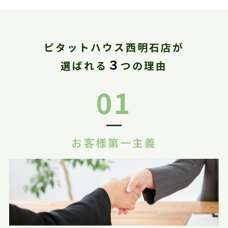
ピタットハウス西明石店が
３
選ばれる
つの理由
01
お客様第一主義