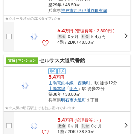
築29年 / 48.50㎡
兵庫県
神戸市西区
伊川谷町有瀬
★☆オール洋室の2DKタイプ♪☆★
5.4
万
円
(管理費等：2,800円 )
0ヶ月
5.4万円
敷金
礼金
4階 / 2DK / 48.50㎡
セルサス大道弐番館
賃貸 | マンション
敷0
礼0
5.4
万円
山陽電鉄本線
「
西新町
」駅 徒歩12分
山陽本線
「
明石
」駅 徒歩22分
築38年 / 38.80㎡
兵庫県
明石市
大道町
１丁目
★☆人気の明石駅までも徒歩圏内です♪☆★
5.4
万
円
(管理費等：- )
0ヶ月
0ヶ月
敷金
礼金
1階 / 2DK / 38.80㎡