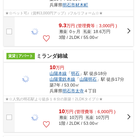
兵庫県
明石市
材木町
★☆ペット可♪（賃料3,000円アップ）♪フルリフォーム☆★
9.3
万
円
(管理費等：3,000円 )
0ヶ月
18.6万円
敷金
礼金
3階 / 2LDK / 55.00㎡
ミランダ錦城
賃貸 | アパート
10
万円
山陽本線
「
明石
」駅 徒歩18分
山陽電鉄本線
「
山陽明石
」駅 徒歩17分
築7年 / 53.00㎡
兵庫県
明石市
太寺
４丁目
★☆人気の明石駅より徒歩１８分の新築！2LDKタイプ☆★
10
万
円
(管理費等：6,000円 )
10万円
10万円
敷金
礼金
1階 / 2LDK / 53.00㎡