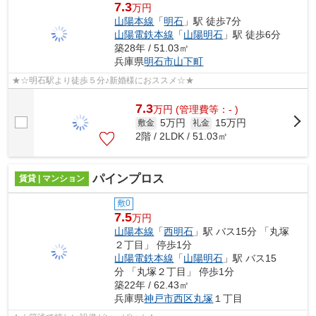
7.3
万円
山陽本線
「
明石
」駅 徒歩7分
山陽電鉄本線
「
山陽明石
」駅 徒歩6分
築28年 / 51.03㎡
兵庫県
明石市
山下町
★☆明石駅より徒歩５分♪新婚様におススメ☆★
7.3
万
円
(管理費等：- )
5万円
15万円
敷金
礼金
2階 / 2LDK / 51.03㎡
パインプロス
賃貸 | マンション
敷0
7.5
万円
山陽本線
「
西明石
」駅 バス15分 「丸塚
２丁目」 停歩1分
山陽電鉄本線
「
山陽明石
」駅 バス15
分 「丸塚２丁目」 停歩1分
築22年 / 62.43㎡
兵庫県
神戸市西区
丸塚
１丁目