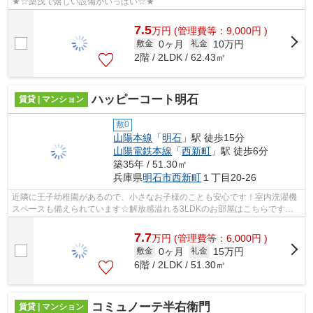
★☆築浅で嬉しい設備がいっぱい☆★
7.5
万
円
(管理費等：9,000円 )
0ヶ月
10万円
敷金
礼金
2階 / 2LDK / 62.43㎡
ハッピーコート明石
賃貸 | マンション
敷0
山陽本線
「
明石
」駅 徒歩15分
山陽電鉄本線
「
西新町
」駅 徒歩6分
築35年 / 51.30㎡
兵庫県
明石市
西新町
１丁目20-26
近隣に王子幼稚園があるので、小さなお子様のことも安心です！室内洗濯機
スペースも備えられています☆解放感溢れる3LDKのお部屋はこちらです！
徒歩15分に駅のある、住みよい環境に立地...
7.7
万
円
(管理費等：6,000円 )
0ヶ月
15万円
敷金
礼金
6階 / 2LDK / 51.30㎡
コミュノーテ半右衛門
賃貸 | マンション