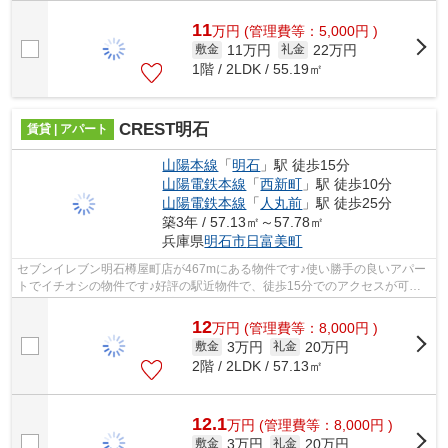
11
万
円
(管理費等：5,000円 )
11万円
22万円
敷金
礼金
1階 / 2LDK / 55.19㎡
CREST明石
賃貸 | アパート
山陽本線
「
明石
」駅 徒歩15分
山陽電鉄本線
「
西新町
」駅 徒歩10分
山陽電鉄本線
「
人丸前
」駅 徒歩25分
築3年 / 57.13㎡～57.78㎡
兵庫県
明石市
日富美町
セブンイレブン明石樽屋町店が467mにある物件です♪使い勝手の良いアパー
トでイチオシの物件です♪好評の駅近物件で、徒歩15分でのアクセスが可能
です♪ピタットハウス西明石店ＡＢＣには...
12
万
円
(管理費等：8,000円 )
3万円
20万円
敷金
礼金
2階 / 2LDK / 57.13㎡
12.1
万
円
(管理費等：8,000円 )
3万円
20万円
敷金
礼金