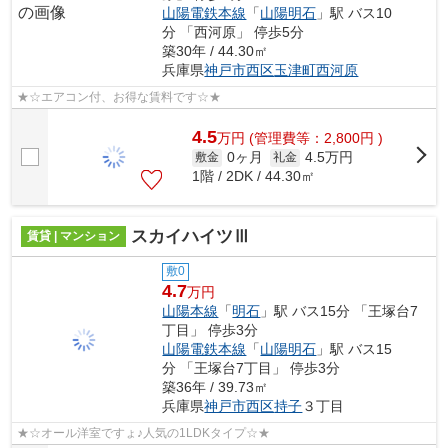
山陽電鉄本線
「
山陽明石
」駅 バス10
分 「西河原」 停歩5分
築30年 / 44.30㎡
兵庫県
神戸市西区
玉津町西河原
★☆エアコン付、お得な賃料です☆★
4.5
万
円
(管理費等：2,800円 )
0ヶ月
4.5万円
敷金
礼金
1階 / 2DK / 44.30㎡
スカイハイツⅢ
賃貸 | マンション
敷0
4.7
万円
山陽本線
「
明石
」駅 バス15分 「王塚台7
丁目」 停歩3分
山陽電鉄本線
「
山陽明石
」駅 バス15
分 「王塚台7丁目」 停歩3分
築36年 / 39.73㎡
兵庫県
神戸市西区
持子
３丁目
★☆オール洋室ですょ♪人気の1LDKタイプ☆★