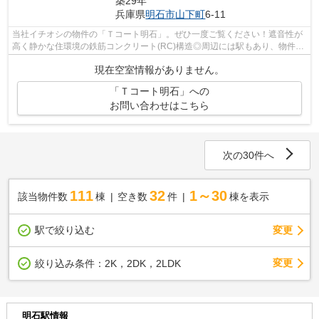
築29年
兵庫県
明石市
山下町
6-11
当社イチオシの物件の「Ｔコート明石」。ぜひ一度ご覧ください！遮音性が
高く静かな住環境の鉄筋コンクリート(RC)構造◎周辺には駅もあり、物件か
ら5分ほど歩くだけで、利用可能です◎機...
現在空室情報がありません。
「Ｔコート明石」への
お問い合わせはこちら
次の30件へ
111
32
1～30
該当物件数
棟
空き数
件
棟を表示
駅で絞り込む
変更
変更
絞り込み条件：
2K，2DK，2LDK
明石駅情報