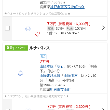
築21年 / 56.95㎡
兵庫県
神戸市西区
玉津町出合
★☆オートロック付きマンションで生活安心♪☆★
7
万
円
(管理費等：6,000円 )
3万円
10万円
敷金
礼金
1階 / 2LDK / 56.95㎡
ルナパレス
賃貸 | アパート
敷0
7
万円
山陽本線
「
明石
」駅 バス10分 「明高
下」 停歩3分
山陽電鉄本線
「
山陽明石
」駅 バス10
分 「明高下」 停歩3分
築19年 / 58.48㎡
兵庫県
明石市
荷山町
★☆エアコン、追い炊き機能等設備充実です☆★
7
万
円
(管理費等：2,300円 )