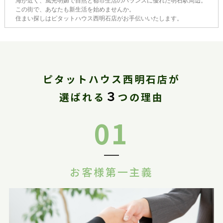
海が近く、風光明媚で自然と都市生活のバランスに優れた明石駅周辺。
この街で、あなたも新生活を始めませんか。
住まい探しはピタットハウス西明石店がお手伝いいたします。
ピタットハウス西明石店が
３
選ばれる
つの理由
01
お客様第一主義