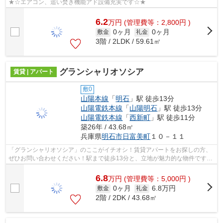
★☆エアコン、追い焚き機能アド設備充実です☆★
6.2
万
円
(管理費等：2,800円 )
0ヶ月
0ヶ月
敷金
礼金
3階 / 2LDK / 59.61㎡
グランシャリオソシア
賃貸 | アパート
敷0
山陽本線
「
明石
」駅 徒歩13分
山陽電鉄本線
「
山陽明石
」駅 徒歩13分
山陽電鉄本線
「
西新町
」駅 徒歩11分
築26年 / 43.68㎡
兵庫県
明石市
日富美町
１０－１１
「グランシャリオソシア」のここがイチオシ！賃貸アパートをお探しの方、
ぜひお問い合わせください！駅まで徒歩13分と、立地が魅力的な物件です！
ライフスタイルに適した賃貸物件をお...
6.8
万
円
(管理費等：5,000円 )
0ヶ月
6.8万円
敷金
礼金
2階 / 2DK / 43.68㎡