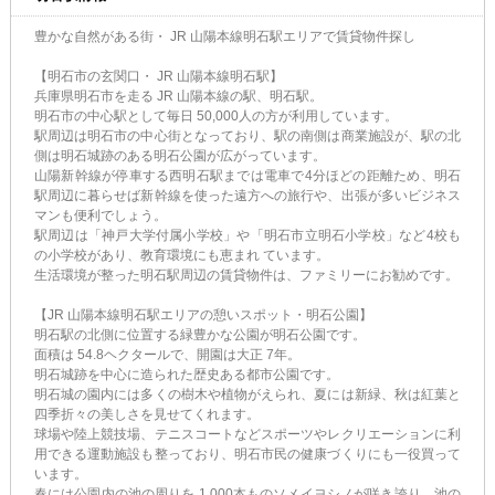
豊かな自然がある街・ JR 山陽本線明石駅エリアで賃貸物件探し
【明石市の玄関口・ JR 山陽本線明石駅】
兵庫県明石市を走る JR 山陽本線の駅、明石駅。
明石市の中心駅として毎日 50,000人の方が利用しています。
駅周辺は明石市の中心街となっており、駅の南側は商業施設が、駅の北
側は明石城跡のある明石公園が広がっています。
山陽新幹線が停車する西明石駅までは電車で4分ほどの距離ため、明石
駅周辺に暮らせば新幹線を使った遠方への旅行や、出張が多いビジネス
マンも便利でしょう。
駅周辺は「神戸大学付属小学校」や「明石市立明石小学校」など4校も
の小学校があり、教育環境にも恵まれ ています。
生活環境が整った明石駅周辺の賃貸物件は、ファミリーにお勧めです。
【JR 山陽本線明石駅エリアの憩いスポット・明石公園】
明石駅の北側に位置する緑豊かな公園が明石公園です。
面積は 54.8ヘクタールで、開園は大正 7年。
明石城跡を中心に造られた歴史ある都市公園です。
明石城の園内には多くの樹木や植物がえられ、夏には新緑、秋は紅葉と
四季折々の美しさを見せてくれます。
球場や陸上競技場、テニスコートなどスポーツやレクリエーションに利
用できる運動施設も整っており、明石市民の健康づくりにも一役買って
います。
春には公園内の池の周りを 1,000本ものソメイヨシノが咲き誇り、池の