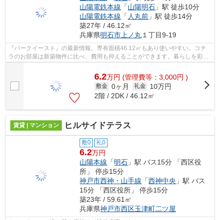
山陽電鉄本線
「
山陽明石
」駅 徒歩10分
山陽電鉄本線
「
人丸前
」駅 徒歩14分
築27年 / 46.12㎡
兵庫県
明石市
上ノ丸
１丁目9-19
『パークイースト』の最新情報。専有面積46.12㎡もあり使いやすい。コチ
ラのお部屋は新築物件に比べ、費用も抑えることができます。暮らしを彩
る、ステキなバルコニーのある物件となっ...
6.2
万
円
(管理費等：3,000円 )
0ヶ月
10万円
敷金
礼金
2階 / 2DK / 46.12㎡
ヒルサイドテラス
賃貸 | マンション
敷0
礼0
6.2
万円
山陽本線
「
明石
」駅 バス15分 「西区役
所」 停歩15分
神戸市西神・山手線
「
西神中央
」駅 バス
15分 「西区役所」 停歩15分
築23年 / 59.61㎡
兵庫県
神戸市西区
玉津町二ツ屋