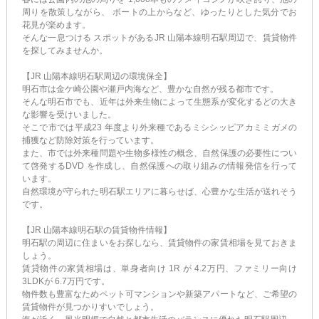
周りを散策しながら、 ボートの上からなど、ゆったりとした気分でお
花見が楽めます。
そんな一息つける スポットがあるJR 山陽本線明石駅周辺で、賃貸物件
を探してみませんか。
【JR 山陽本線明石駅周辺の環境保全】
明石市は金ケ崎公園や瀬戸内海など、豊かな自然が残る都市です。
そんな明石市でも、近年は外来生物によって生態系が変化するどの大き
な影響を受けいました。
そこで市では平成23 年度より外来種であるミシシッピアカミミガメの
捕獲など防除対策を行っています。
また、市では外来種問題や生物多様性の概念、自然保護の必要性につい
て啓発するDVD を作成し、自然保護への取り組みの情報発信を行って
います。
自然環境が守られた明石駅エリアに暮らせば、心豊かな生活が送れそう
です。
【JR 山陽本線明石駅の賃貸物件情報】
明石駅の周辺に住まいをお探しなら、賃貸物件の家賃相場を見ておきま
しょう。
賃貸物件の家賃相場は、単身者向け 1R が 4.2万円、ファミリー向け
3LDKが 6.7万円です。
物件数も豊富なためペット可マンションや新築アパートなど、ご希望の
賃貸物件が見つかりすいでしょう。