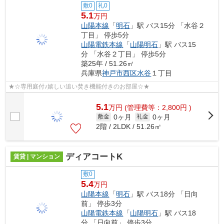
敷0
礼0
5.1
万円
山陽本線
「
明石
」駅 バス15分 「水谷２
丁目」 停歩5分
山陽電鉄本線
「
山陽明石
」駅 バス15
分 「水谷２丁目」 停歩5分
築25年 / 51.26㎡
兵庫県
神戸市西区
水谷
１丁目
★☆専用庭付♪嬉しい追い焚き機能付きのお部屋☆★
5.1
万
円
(管理費等：2,800円 )
0ヶ月
0ヶ月
敷金
礼金
2階 / 2LDK / 51.26㎡
ディアコートK
賃貸 | マンション
敷0
5.4
万円
山陽本線
「
明石
」駅 バス18分 「日向
前」 停歩3分
山陽電鉄本線
「
山陽明石
」駅 バス18
分 「日向前」 停歩3分