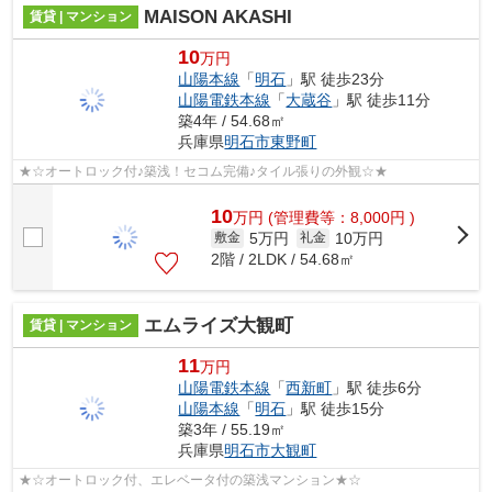
MAISON AKASHI
賃貸 | マンション
10
万円
山陽本線
「
明石
」駅 徒歩23分
山陽電鉄本線
「
大蔵谷
」駅 徒歩11分
築4年 / 54.68㎡
兵庫県
明石市
東野町
★☆オートロック付♪築浅！セコム完備♪タイル張りの外観☆★
10
万
円
(管理費等：8,000円 )
5万円
10万円
敷金
礼金
2階 / 2LDK / 54.68㎡
エムライズ大観町
賃貸 | マンション
11
万円
山陽電鉄本線
「
西新町
」駅 徒歩6分
山陽本線
「
明石
」駅 徒歩15分
築3年 / 55.19㎡
兵庫県
明石市
大観町
★☆オートロック付、エレベータ付の築浅マンション★☆