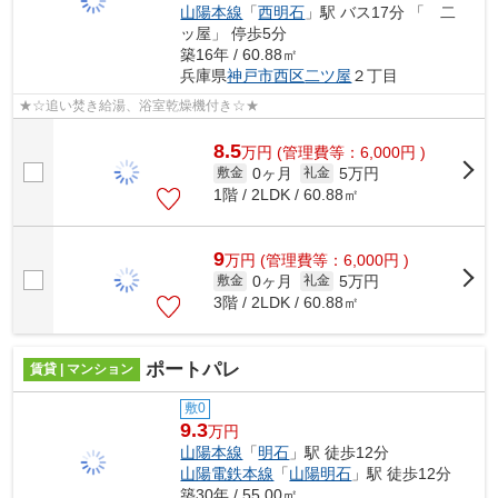
山陽本線
「
西明石
」駅 バス17分 「 二
ッ屋」 停歩5分
築16年 / 60.88㎡
兵庫県
神戸市西区
二ツ屋
２丁目
★☆追い焚き給湯、浴室乾燥機付き☆★
8.5
万
円
(管理費等：6,000円 )
0ヶ月
5万円
敷金
礼金
1階 / 2LDK / 60.88㎡
9
万
円
(管理費等：6,000円 )
0ヶ月
5万円
敷金
礼金
3階 / 2LDK / 60.88㎡
ポートパレ
賃貸 | マンション
敷0
9.3
万円
山陽本線
「
明石
」駅 徒歩12分
山陽電鉄本線
「
山陽明石
」駅 徒歩12分
築30年 / 55.00㎡