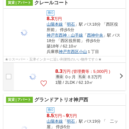
クレールコート
賃貸 | アパート
敷0
8.3
万円
山陽本線
「
明石
」駅 バス18分 「西区役
所前」 停歩5分
神戸市西神・山手線
「
西神中央
」駅 バス
18分 「西区役所前」 停歩5分
築18年 / 62.10㎡
兵庫県
神戸市西区
小山
１丁目
★☆スーパー・玉津インターに近い利便性のいい物件です☆★
8.3
万
円
(管理費等：5,000円 )
0ヶ月
8.3万円
敷金
礼金
1階 / 2LDK / 62.10㎡
グランドアトリオ神戸西
賃貸 | アパート
敷0
8.5
9
万円～
万円
山陽本線
「
明石
」駅 バス19分 「 二ッ
屋」 停歩5分