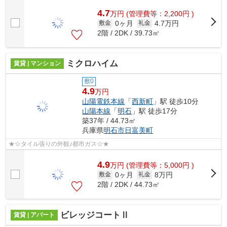
4.7
万
円
(管理費等：2,200円 )
0ヶ月
4.7万円
敷金
礼金
2階 / 2DK / 39.73㎡
ミクロハイム
賃貸 | マンション
敷0
4.9
万円
山陽電鉄本線
「
西新町
」駅 徒歩10分
山陽本線
「
明石
」駅 徒歩17分
築37年 / 44.73㎡
兵庫県
明石市
日富美町
★☆タイル張りの外観♪都市ガス☆★
4.9
万
円
(管理費等：5,000円 )
0ヶ月
8万円
敷金
礼金
2階 / 2DK / 44.73㎡
ビレッジコートⅡ
賃貸 | アパート