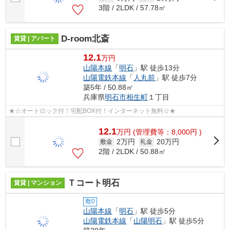
3階 / 2LDK / 57.78㎡
D-room北斎
賃貸 | アパート
12.1
万円
山陽本線
「
明石
」駅 徒歩13分
山陽電鉄本線
「
人丸前
」駅 徒歩7分
築5年 / 50.88㎡
兵庫県
明石市
相生町
１丁目
★☆オートロック付！宅配BOX付！インターネット無料☆★
12.1
万
円
(管理費等：8,000円 )
2万円
20万円
敷金
礼金
2階 / 2LDK / 50.88㎡
Ｔコート明石
賃貸 | マンション
敷0
山陽本線
「
明石
」駅 徒歩5分
山陽電鉄本線
「
山陽明石
」駅 徒歩5分