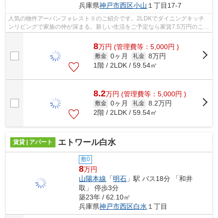
兵庫県
神戸市西区
小山
１丁目17-7
人気の物件アーバンフォレストⅡのご紹介です。2LDKでダイニングキッチ
ンリビングで家族の仲が深まる。新しい生活をご予定なら家賃7.5万円のこの
物件がお勧め。安心して自転車を停めら...
8
万
円
(管理費等：5,000円 )
0ヶ月
8万円
敷金
礼金
1階 / 2LDK / 59.54㎡
8.2
万
円
(管理費等：5,000円 )
0ヶ月
8.2万円
敷金
礼金
2階 / 2LDK / 59.54㎡
エトワール白水
賃貸 | アパート
敷0
8
万円
山陽本線
「
明石
」駅 バス18分 「和井
取」 停歩3分
築23年 / 62.10㎡
兵庫県
神戸市西区
白水
１丁目