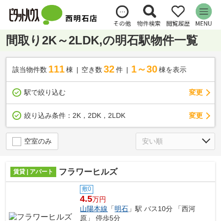
間取り2K～2LDK,の明石駅物件一覧
111
32
1～30
該当物件数
棟
空き数
件
棟を表示
駅で絞り込む
変更
変更
絞り込み条件：
2K，2DK，2LDK
空室のみ
フラワーヒルズ
賃貸 | アパート
敷0
4.5
万円
山陽本線
「
明石
」駅 バス10分 「西河
原」 停歩5分