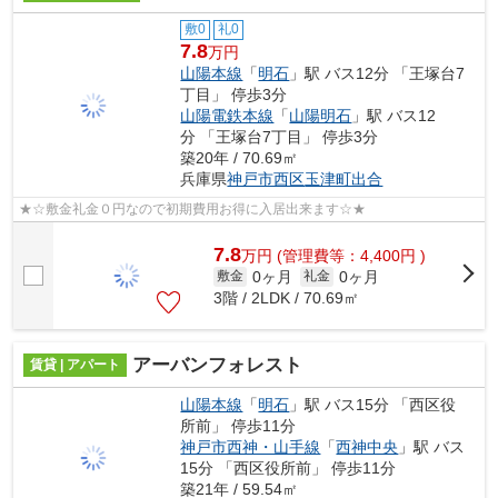
敷0
礼0
7.8
万円
山陽本線
「
明石
」駅 バス12分 「王塚台7
丁目」 停歩3分
山陽電鉄本線
「
山陽明石
」駅 バス12
分 「王塚台7丁目」 停歩3分
築20年 / 70.69㎡
兵庫県
神戸市西区
玉津町出合
★☆敷金礼金０円なので初期費用お得に入居出来ます☆★
7.8
万
円
(管理費等：4,400円 )
0ヶ月
0ヶ月
敷金
礼金
3階 / 2LDK / 70.69㎡
アーバンフォレスト
賃貸 | アパート
山陽本線
「
明石
」駅 バス15分 「西区役
所前」 停歩11分
神戸市西神・山手線
「
西神中央
」駅 バス
15分 「西区役所前」 停歩11分
築21年 / 59.54㎡