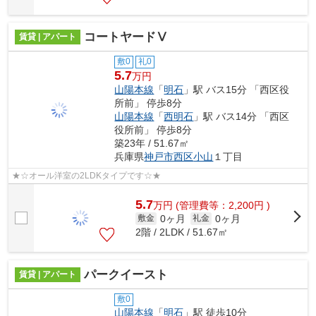
コートヤードⅤ
賃貸 | アパート
敷0
礼0
5.7
万円
山陽本線
「
明石
」駅 バス15分 「西区役
所前」 停歩8分
山陽本線
「
西明石
」駅 バス14分 「西区
役所前」 停歩8分
築23年 / 51.67㎡
兵庫県
神戸市西区
小山
１丁目
★☆オール洋室の2LDKタイプです☆★
5.7
万
円
(管理費等：2,200円 )
0ヶ月
0ヶ月
敷金
礼金
2階 / 2LDK / 51.67㎡
パークイースト
賃貸 | アパート
敷0
山陽本線
「
明石
」駅 徒歩10分