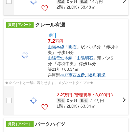
0ヶ月
14万円
敷金
礼金
2階 / 2LDK / 58.48㎡
クレール有瀬
賃貸 | アパート
敷0
7.2
万円
山陽本線
「
明石
」駅 バス5分 「赤羽中
央」 停歩14分
山陽電鉄本線
「
山陽明石
」駅 バス5
分 「赤羽中央」 停歩14分
築21年 / 63.34㎡
兵庫県
神戸市西区
伊川谷町有瀬
★☆ペットと一緒に暮らせます。メゾネットタイプ☆★
7.2
万
円
(管理費等：3,000円 )
0ヶ月
7.2万円
敷金
礼金
1階 / 2LDK / 63.34㎡
パークハイツ
賃貸 | アパート