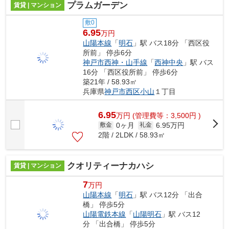
プラムガーデン
賃貸 | マンション
敷0
6.95
万円
山陽本線
「
明石
」駅 バス18分 「西区役
所前」 停歩6分
神戸市西神・山手線
「
西神中央
」駅 バス
16分 「西区役所前」 停歩6分
築21年 / 58.93㎡
兵庫県
神戸市西区
小山
１丁目
6.95
万
円
(管理費等：3,500円 )
0ヶ月
6.95万円
敷金
礼金
2階 / 2LDK / 58.93㎡
クオリティーナカハシ
賃貸 | マンション
7
万円
山陽本線
「
明石
」駅 バス12分 「出合
橋」 停歩5分
山陽電鉄本線
「
山陽明石
」駅 バス12
分 「出合橋」 停歩5分