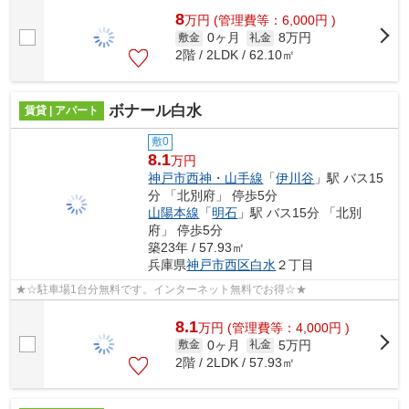
8
万
円
(管理費等：6,000円 )
0ヶ月
8万円
敷金
礼金
2階 / 2LDK / 62.10㎡
ボナール白水
賃貸 | アパート
敷0
8.1
万円
神戸市西神・山手線
「
伊川谷
」駅 バス15
分 「北別府」 停歩5分
山陽本線
「
明石
」駅 バス15分 「北別
府」 停歩5分
築23年 / 57.93㎡
兵庫県
神戸市西区
白水
２丁目
★☆駐車場1台分無料です。インターネット無料でお得☆★
8.1
万
円
(管理費等：4,000円 )
0ヶ月
5万円
敷金
礼金
2階 / 2LDK / 57.93㎡