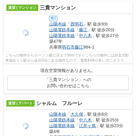
三貴マンション
賃貸 | マンション
敷0
山陽本線
「
西明石
」駅 徒歩9分
山陽電鉄本線
「
藤江
」駅 徒歩20分
山陽電鉄本線
「
中八木
」駅 徒歩27分
築47年
兵庫県
明石市
藤江
984-1
こちらの物件からローソン藤江店まで98mです☆こちらの物件には自走式駐
車場あり☆駅から徒歩9分にある物件なので、電車利用が多い方にオススメ
です☆防犯対策もバッチリなマンションタイ...
現在空室情報がありません。
「三貴マンション」への
お問い合わせはこちら
シャルム フルーレ
賃貸 | アパート
山陽本線
「
大久保
」駅 徒歩8分
山陽電鉄本線
「
中八木
」駅 徒歩25分
山陽電鉄本線
「
江井ヶ島
」駅 徒歩23分
築4年