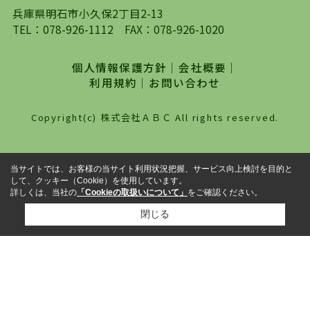
対して、専門知識を持ったスタッフがサポートさ
兵庫県明石市小久保2丁目2-13
せていただくスタイルを心がけております。私た
TEL：
078-926-1112
FAX：078-926-1020
ちピタットハウス西明石店が大切にしていること
は、一度だけでは終わらない、お客様との末長い
個人情報保護方針
｜
会社概要
｜
お付き合いです。初めての一人暮らしから、就
利用規約
｜
お問い合わせ
職・ご結婚・売買物件の購入、などなど一生涯に
わたる、良きアドバイザーとして、地域に密着し
Copyright(c) 株式会社ＡＢＣ All rights reserved.
た営業スタイルで様々なお役立ちができればと強
く思っております。ぜひ、明石市・神戸市西区で
物件をお探しになってる方は、お気軽にお問い合
当サイトでは、お客様の当サイト利用状況把握、サービス向上検討を目的と
わせください。
して、クッキー（Cookie）を使用しています。
詳しくは、当社の
「Cookieの取扱いについて」
をご確認ください。
閉じる