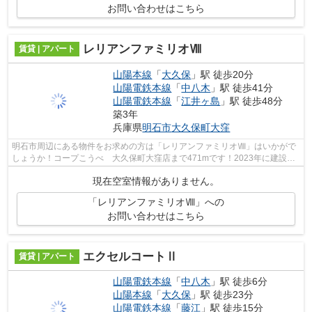
お問い合わせはこちら
レリアンファミリオⅧ
賃貸 | アパート
山陽本線
「
大久保
」駅 徒歩20分
山陽電鉄本線
「
中八木
」駅 徒歩41分
山陽電鉄本線
「
江井ヶ島
」駅 徒歩48分
築3年
兵庫県
明石市
大久保町大窪
明石市周辺にある物件をお求めの方は「レリアンファミリオⅧ」はいかがで
しょうか！コープこうべ 大久保町大窪店まで471mです！2023年に建設さ
れた物件です！使い勝手の良いアパートで...
現在空室情報がありません。
「レリアンファミリオⅧ」への
お問い合わせはこちら
エクセルコートⅡ
賃貸 | アパート
山陽電鉄本線
「
中八木
」駅 徒歩6分
山陽本線
「
大久保
」駅 徒歩23分
山陽電鉄本線
「
藤江
」駅 徒歩15分