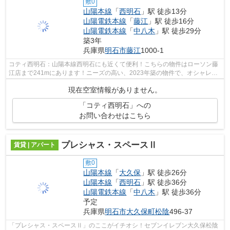
敷0
山陽本線
「
西明石
」駅 徒歩13分
山陽電鉄本線
「
藤江
」駅 徒歩16分
山陽電鉄本線
「
中八木
」駅 徒歩29分
築3年
兵庫県
明石市
藤江
1000-1
コティ西明石：山陽本線西明石にも近くて便利！こちらの物件はローソン藤
江店まで241mにあります！ニーズの高い、2023年築の物件で、オシャレな
室内が魅力的！こちらの物件はアパート...
現在空室情報がありません。
「コティ西明石」への
お問い合わせはこちら
プレシャス・スペースⅡ
賃貸 | アパート
敷0
山陽本線
「
大久保
」駅 徒歩26分
山陽本線
「
西明石
」駅 徒歩36分
山陽電鉄本線
「
中八木
」駅 徒歩36分
予定
兵庫県
明石市
大久保町松陰
496-37
「プレシャス・スペースⅡ」のここがイチオシ！セブンイレブン大久保松陰