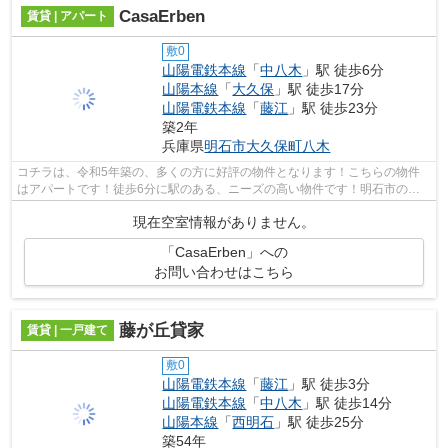
CasaErben
賃貸 | アパート
敷0
山陽電鉄本線
「
中八木
」駅 徒歩6分
山陽本線
「
大久保
」駅 徒歩17分
山陽電鉄本線
「
藤江
」駅 徒歩23分
築2年
兵庫県
明石市
大久保町八木
コチラは、令和5年築の、多くの方に好評の物件となります！こちらの物件
はアパートです！徒歩6分に駅のある、ニーズの高い物件です！明石市の山
陽電鉄本線中八木近辺にある物件の事な...
現在空室情報がありません。
「CasaErben」への
お問い合わせはこちら
藤が丘貸家
賃貸 | 一戸建て
敷0
山陽電鉄本線
「
藤江
」駅 徒歩3分
山陽電鉄本線
「
中八木
」駅 徒歩14分
山陽本線
「
西明石
」駅 徒歩25分
築54年