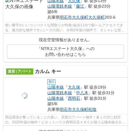
山陽本線
「
大久保
」駅 徒歩13分
山陽電鉄本線
「
藤江
」駅 徒歩23分
築6年
兵庫県
明石市
大久保町大久保町
203-6
使い勝手のいいコンパクトな間取りが特徴♪徒歩11分で駅へもアクセスでき
る、魅力的な物件です♪ニーズの高い、令和2年築の物件で、オシャレな室内
が魅力的♪ピタットハウス西明石店ＡＢ...
現在空室情報がありません。
「NTRエステート大久保」への
お問い合わせはこちら
カルム キー
賃貸 | アパート
敷0
山陽本線
「
大久保
」駅 徒歩19分
山陽電鉄本線
「
中八木
」駅 徒歩31分
山陽本線
「
西明石
」駅 徒歩31分
築5年
兵庫県
明石市
大久保町松陰
周辺環境が整っていることの多い、充実のアパート物件！多くの方に好評
の、2020年築の物件！ピタットハウス西明石店ＡＢＣが扱う山陽本線大久保
周辺の物件を探すなら、賃貸情報は078-9...