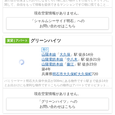
波の音が目覚まし代わりになるくらい海に近い物件です◎造りとデザインに
関して、自信をもって情報を提供できるマンションです◎朝に慌てることな
く行動するために駅から徒歩7分の駅近物...
現在空室情報がありません。
「シャルムシーサイド明石」への
お問い合わせはこちら
グリーンハイツ
賃貸 | アパート
敷0
山陽本線
「
大久保
」駅 徒歩14分
山陽電鉄本線
「
中八木
」駅 徒歩21分
山陽電鉄本線
「
藤江
」駅 徒歩23分
築4年
兵庫県
明石市
大久保町大久保町
720
バミリーマート明石大久保中央店が308mにある物件です☆駅まで徒歩14分
とお出かけにも便利な物件です☆こちらの物件はアパートです☆ピタットハ
ウス西明石店ＡＢＣは明石市にある山陽本線...
現在空室情報がありません。
「グリーンハイツ」への
お問い合わせはこちら