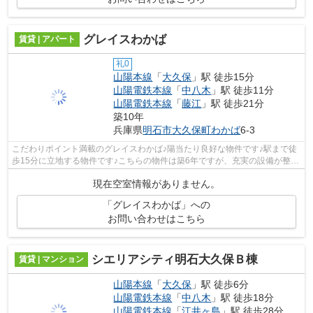
グレイスわかば
賃貸 | アパート
礼0
山陽本線
「
大久保
」駅 徒歩15分
山陽電鉄本線
「
中八木
」駅 徒歩11分
山陽電鉄本線
「
藤江
」駅 徒歩21分
築10年
兵庫県
明石市
大久保町わかば
6-3
こだわりポイント満載のグレイスわかば♪陽当たり良好な物件です♪駅まで徒
歩15分に立地する物件です♪こちらの物件は築6年ですが、充実の設備が整っ
ています♪山陽本線大久保周辺の賃貸情...
現在空室情報がありません。
「グレイスわかば」への
お問い合わせはこちら
シエリアシティ明石大久保Ｂ棟
賃貸 | マンション
山陽本線
「
大久保
」駅 徒歩6分
山陽電鉄本線
「
中八木
」駅 徒歩18分
山陽電鉄本線
「
江井ヶ島
」駅 徒歩28分