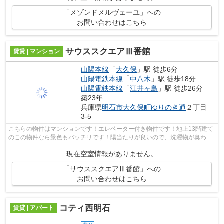
「メゾンドメルヴェーユ」への
お問い合わせはこちら
サウススクエアⅢ番館
賃貸 | マンション
山陽本線
「
大久保
」駅 徒歩6分
山陽電鉄本線
「
中八木
」駅 徒歩18分
山陽電鉄本線
「
江井ヶ島
」駅 徒歩26分
築23年
兵庫県
明石市
大久保町ゆりのき通
２丁目
3-5
こちらの物件はマンションです！エレベーター付き物件です！地上13階建て
のこの物件なら景色もバッチリです！陽当たりが良いので、洗濯物が臭わず
に乾きます！より多くの不動産情報を...
現在空室情報がありません。
「サウススクエアⅢ番館」への
お問い合わせはこちら
コティ西明石
賃貸 | アパート