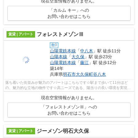
現在空室情報がありません。
「カルム キー」への
お問い合わせはこちら
フォレストメゾンⅢ
賃貸 | アパート
敷0
山陽電鉄本線
「
中八木
」駅 徒歩11分
山陽本線
「
大久保
」駅 徒歩23分
山陽電鉄本線
「
藤江
」駅 徒歩12分
築14年
兵庫県
明石市
大久保町谷八木
落ち着いた街並みが魅力のアパートはこちらです☆駅まで歩いて11分ほど
の、魅力的な立地の物件です☆高ニーズである、陽当りの良い環境を実現し
た物件です☆2011年築で多くの方からご好評...
現在空室情報がありません。
「フォレストメゾンⅢ」への
お問い合わせはこちら
ジーメゾン明石大久保
賃貸 | アパート