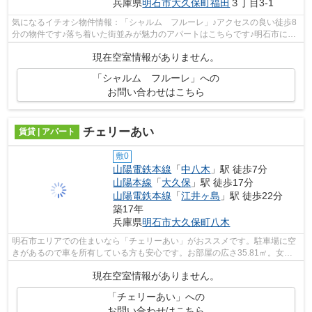
兵庫県
明石市
大久保町福田
３丁目3-1
気になるイチオシ物件情報：「シャルム フルーレ」♪アクセスの良い徒歩8
分の物件です♪落ち着いた街並みが魅力のアパートはこちらです♪明石市にあ
る山陽本線大久保周辺に詳しいピタッ...
現在空室情報がありません。
「シャルム フルーレ」への
お問い合わせはこちら
チェリーあい
賃貸 | アパート
敷0
山陽電鉄本線
「
中八木
」駅 徒歩7分
山陽本線
「
大久保
」駅 徒歩17分
山陽電鉄本線
「
江井ヶ島
」駅 徒歩22分
築17年
兵庫県
明石市
大久保町八木
明石市エリアでの住まいなら「チェリーあい」がおススメです。駐車場に空
きがあるので車を所有している方も安心です。お部屋の広さ35.81㎡。女性
からのニーズの高いTVインターホン付き...
現在空室情報がありません。
「チェリーあい」への
お問い合わせはこちら