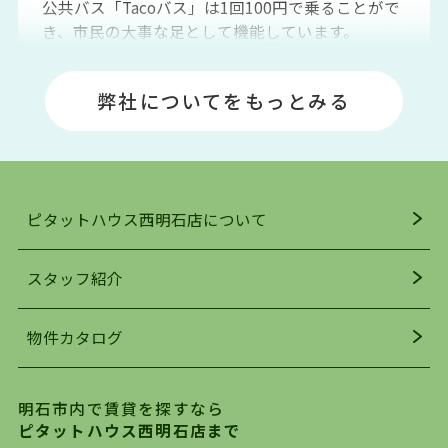
公共バス「Tacoバス」は1回100円で乗ることがで
き、市民の大事な足として機能しています。
明石エリアは海沿いに位置しているため、海水浴
場や釣りスポットが多くあります。JR「大久保
弊社についてをもっとみる
駅」周辺には、ビブレ・イオンをはじめとした買
い物施設も多くあり、買い物にも困りません。
アクセス・趣味・レジャー・買い物、全てがバラ
ンスよく揃っているのが、明石市の住みやすさ・
人気の理由です。
ピタットハウス西明石店について
明石駅・西明石駅を中心に、明石市・神戸市西区
でお部屋探している方は、ぜひ当ＨＰにて物件を
お探しになってください。弊社は、スタッフの平
スタッフ紹介
均年齢も若く、お客様の事を第一に考え、毎日新
着の物件の情報をリサーチし、ＨＰにて随時更新
物件カタログ
を行っており地域最大級の情報取扱量を誇ってお
ります。店頭で限られた物件をご紹介する、従来
の不動産のスタイルではなく、まずは、お客様ご
明石市内で賃貸を探すなら
自身でインターネットを利用し、理想のお部屋を
ピタットハウス西明石店まで
探していただき、選択していただいた物件情報に