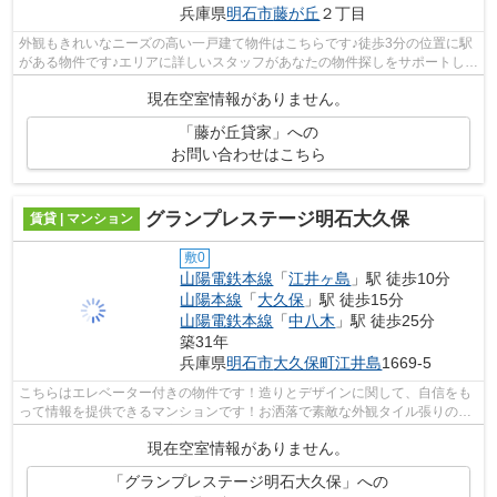
兵庫県
明石市
藤が丘
２丁目
外観もきれいなニーズの高い一戸建て物件はこちらです♪徒歩3分の位置に駅
がある物件です♪エリアに詳しいスタッフがあなたの物件探しをサポートしま
す♪ピタットハウス西明石店ＡＢＣか...
現在空室情報がありません。
「藤が丘貸家」への
お問い合わせはこちら
グランプレステージ明石大久保
賃貸 | マンション
敷0
山陽電鉄本線
「
江井ヶ島
」駅 徒歩10分
山陽本線
「
大久保
」駅 徒歩15分
山陽電鉄本線
「
中八木
」駅 徒歩25分
築31年
兵庫県
明石市
大久保町江井島
1669-5
こちらはエレベーター付きの物件です！造りとデザインに関して、自信をも
って情報を提供できるマンションです！お洒落で素敵な外観タイル張りのマ
ンションです！利便性の高い徒歩10分...
現在空室情報がありません。
「グランプレステージ明石大久保」への