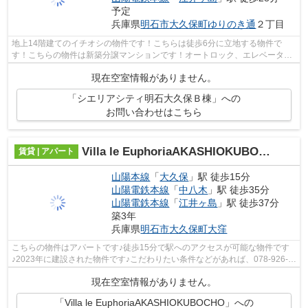
予定
兵庫県
明石市
大久保町ゆりのき通
２丁目
地上14階建てのイチオシの物件です！こちらは徒歩6分に立地する物件で
す！こちらの物件は新築分譲マンションです！オートロック、エレベーター
がある物件です！ピタットハウス西明石店...
現在空室情報がありません。
「シエリアシティ明石大久保Ｂ棟」への
お問い合わせはこちら
Villa le EuphoriaAKASHIOKUBOCHO
賃貸 | アパート
山陽本線
「
大久保
」駅 徒歩15分
山陽電鉄本線
「
中八木
」駅 徒歩35分
山陽電鉄本線
「
江井ヶ島
」駅 徒歩37分
築3年
兵庫県
明石市
大久保町大窪
こちらの物件はアパートです♪徒歩15分で駅へのアクセスが可能な物件です
♪2023年に建設された物件です♪こだわりたい条件などがあれば、078-926-
1112からＡＢＣスタッフまでお伝えくださ...
現在空室情報がありません。
「Villa le EuphoriaAKASHIOKUBOCHO」への