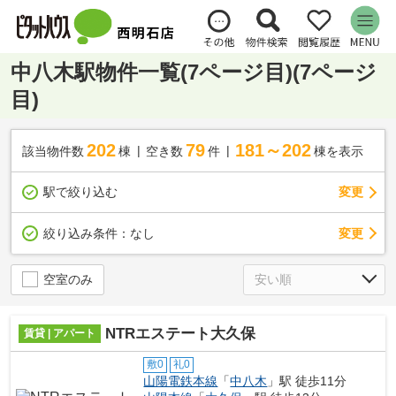
中八木駅物件一覧(7ページ目)(7ページ
目)
202
79
181～202
該当物件数
棟
空き数
件
棟を表示
駅で絞り込む
変更
変更
絞り込み条件：
なし
空室のみ
NTRエステート大久保
賃貸 | アパート
敷0
礼0
山陽電鉄本線
「
中八木
」駅 徒歩11分