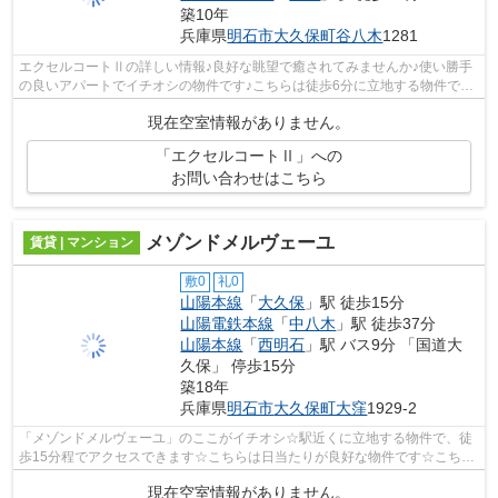
築10年
兵庫県
明石市
大久保町谷八木
1281
エクセルコートⅡの詳しい情報♪良好な眺望で癒されてみませんか♪使い勝手
の良いアパートでイチオシの物件です♪こちらは徒歩6分に立地する物件です
♪山陽電鉄本線中八木近くで快適な住環...
現在空室情報がありません。
「エクセルコートⅡ」への
お問い合わせはこちら
メゾンドメルヴェーユ
賃貸 | マンション
敷0
礼0
山陽本線
「
大久保
」駅 徒歩15分
山陽電鉄本線
「
中八木
」駅 徒歩37分
山陽本線
「
西明石
」駅 バス9分 「国道大
久保」 停歩15分
築18年
兵庫県
明石市
大久保町大窪
1929-2
「メゾンドメルヴェーユ」のここがイチオシ☆駅近くに立地する物件で、徒
歩15分程でアクセスできます☆こちらは日当たりが良好な物件です☆こちら
はマンションタイプになります☆地域によ...
現在空室情報がありません。