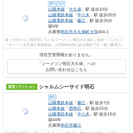
敷0
礼0
山陽本線
「
大久保
」駅 徒歩10分
山陽電鉄本線
「
中八木
」駅 徒歩20分
山陽電鉄本線
「
藤江
」駅 徒歩26分
築5年
兵庫県
明石市
大久保町大窪
404-1
多くの方からご好評頂いているジーメゾン明石大久保のご紹介！コンビニ
「ローソン大久保小学校前店」が209m以内にある物件です！使い勝手の良
いアパートでイチオシの物件です！駐車場...
現在空室情報がありません。
「ジーメゾン明石大久保」への
お問い合わせはこちら
シャルムシーサイド明石
賃貸 | マンション
敷0
山陽電鉄本線
「
藤江
」駅 徒歩7分
山陽本線
「
西明石
」駅 徒歩25分
山陽電鉄本線
「
中八木
」駅 徒歩15分
築44年
兵庫県
明石市
藤江