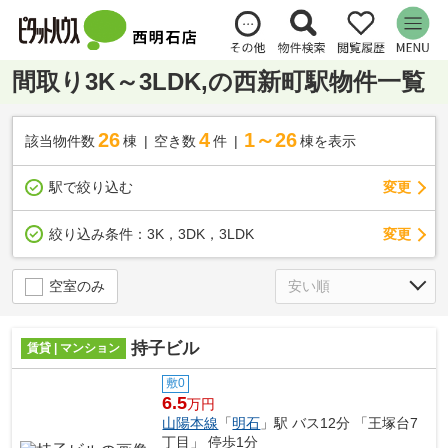
間取り3K～3LDK,の西新町駅物件一覧
26
4
1～26
該当物件数
棟
空き数
件
棟を表示
駅で絞り込む
変更
変更
絞り込み条件：
3K，3DK，3LDK
空室のみ
持子ビル
賃貸 | マンション
敷0
6.5
万円
山陽本線
「
明石
」駅 バス12分 「王塚台7
丁目」 停歩1分