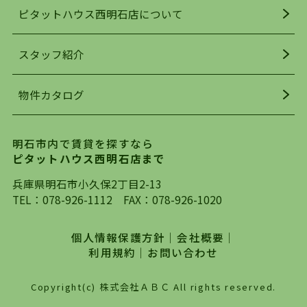
ピタットハウス西明石店について
明石駅・西明石駅を中心に、明石市・神戸市西区
でお部屋探している方は、ぜひ当ＨＰにて物件を
お探しになってください。弊社は、スタッフの平
スタッフ紹介
均年齢も若く、お客様の事を第一に考え、毎日新
着の物件の情報をリサーチし、ＨＰにて随時更新
物件カタログ
を行っており地域最大級の情報取扱量を誇ってお
ります。店頭で限られた物件をご紹介する、従来
の不動産のスタイルではなく、まずは、お客様ご
明石市内で賃貸を探すなら
自身でインターネットを利用し、理想のお部屋を
ピタットハウス西明石店まで
探していただき、選択していただいた物件情報に
対して、専門知識を持ったスタッフがサポートさ
兵庫県明石市小久保2丁目2-13
せていただくスタイルを心がけております。私た
TEL：
078-926-1112
FAX：078-926-1020
ちピタットハウス西明石店が大切にしていること
は、一度だけでは終わらない、お客様との末長い
個人情報保護方針
｜
会社概要
｜
お付き合いです。初めての一人暮らしから、就
利用規約
｜
お問い合わせ
職・ご結婚・売買物件の購入、などなど一生涯に
わたる、良きアドバイザーとして、地域に密着し
Copyright(c) 株式会社ＡＢＣ All rights reserved.
た営業スタイルで様々なお役立ちができればと強