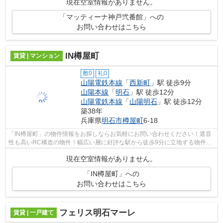
現在空室情報がありません。
「マッティーナ神戸弐番館」への
お問い合わせはこちら
IN樽屋町
賃貸 | マンション
敷0
礼0
山陽電鉄本線
「
西新町
」駅 徒歩9分
山陽本線
「
明石
」駅 徒歩12分
山陽電鉄本線
「
山陽明石
」駅 徒歩12分
築38年
兵庫県
明石市
樽屋町
6-18
「IN樽屋町」の物件情報をお探しならお気軽にお問い合わせください！遮音
性も高いRC構造の物件！幅広い層に好評な駅から徒歩9分に立地する物件と
なります！機能性やデザインが特徴的な...
現在空室情報がありません。
「IN樽屋町」への
お問い合わせはこちら
フェリス明石マーレ
賃貸 | 一戸建て