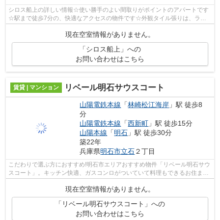
シロス船上の詳しい情報☆使い勝手のよい間取りがポイントのアパートです
☆駅まで徒歩7分の、快適なアクセスの物件です☆外観タイル張りは、ラン
ニングコストがあまりかかりません☆山陽電...
現在空室情報がありません。
「シロス船上」への
お問い合わせはこちら
リベール明石サウスコート
賃貸 | マンション
山陽電鉄本線
「
林崎松江海岸
」駅 徒歩8
分
山陽電鉄本線
「
西新町
」駅 徒歩15分
山陽本線
「
明石
」駅 徒歩30分
築22年
兵庫県
明石市
立石
２丁目
こだわりで選ぶ方におすすめ!明石市エリアおすすめ物件「リベール明石サウ
スコート」。キッチン快適、ガスコンロがついていて料理もできるお住ま
い。洗濯機を外に置くと汚れるので室内...
現在空室情報がありません。
「リベール明石サウスコート」への
お問い合わせはこちら