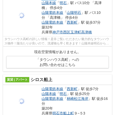
山陽本線
「
明石
」駅 バス10分 「高津
橋」 停歩4分
山陽電鉄本線
「
山陽明石
」駅 バス10
分 「高津橋」 停歩4分
山陽電鉄本線
「
西新町
」駅 徒歩37分
築32年
兵庫県
神戸市西区
玉津町高津橋
タウンハウス高町の詳しい情報！是非ご覧いただきたい魅力的なタウンハウ
ス物件！陽当たりが良いので、洗濯物も早く乾きます！山陽本線明石から歩
いてすぐの場所にある不動産情報をご...
現在空室情報がありません。
「タウンハウス高町」への
お問い合わせはこちら
シロス船上
賃貸 | アパート
山陽電鉄本線
「
西新町
」駅 徒歩7分
山陽本線
「
明石
」駅 徒歩25分
山陽電鉄本線
「
林崎松江海岸
」駅 徒歩16
分
築20年
兵庫県
明石市
船上町
９−５3