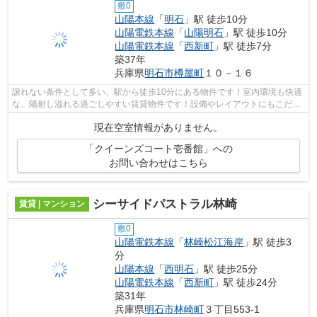
敷0
山陽本線
「
明石
」駅 徒歩10分
山陽電鉄本線
「
山陽明石
」駅 徒歩10分
山陽電鉄本線
「
西新町
」駅 徒歩7分
築37年
兵庫県
明石市
樽屋町
１０－１６
譲れない条件として多い、駅から徒歩10分にある物件です！室内環境も快適
な、陽射し溢れる過ごしやすい賃貸物件です！設備やレイアウトにもこだわ
りのあるマンション！外観タイル張り...
現在空室情報がありません。
「クイーンズコート壱番館」への
お問い合わせはこちら
シーサイドパストラル林崎
賃貸 | マンション
敷0
山陽電鉄本線
「
林崎松江海岸
」駅 徒歩3
分
山陽本線
「
西明石
」駅 徒歩25分
山陽電鉄本線
「
西新町
」駅 徒歩24分
築31年
兵庫県
明石市
林崎町
３丁目553-1