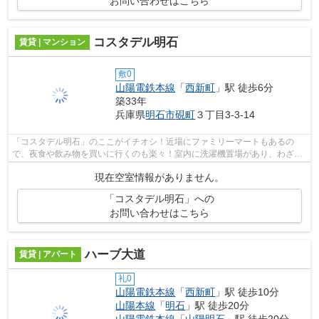
お問い合わせはこちら
コスタデル明石
賃貸 | マンション
敷0
山陽電鉄本線
「
西新町
」駅 徒歩6分
築33年
兵庫県
明石市
硯町
３丁目3-3-14
「コスタデル明石」のここがイチオシ！近場にファミリーマートもあるの
で、夜食や飲み物を買いに行くのも楽々！室内に洗濯機置場があり、わざわ
ざコインランドリーに行く必要もありま...
現在空室情報がありません。
「コスタデル明石」への
お問い合わせはこちら
ハーブ大道
賃貸 | アパート
礼0
山陽電鉄本線
「
西新町
」駅 徒歩10分
山陽本線
「
明石
」駅 徒歩20分