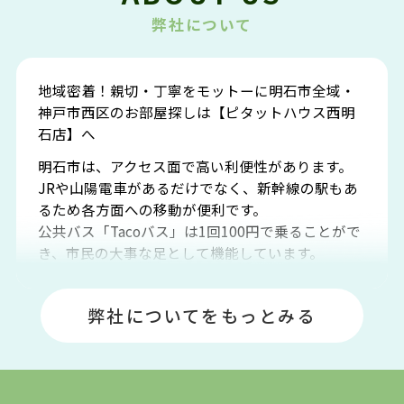
弊社について
地域密着！親切・丁寧をモットーに明石市全域・
神戸市西区のお部屋探しは【ピタットハウス西明
石店】へ
明石市は、アクセス面で高い利便性があります。
JRや山陽電車があるだけでなく、新幹線の駅もあ
るため各方面への移動が便利です。
公共バス「Tacoバス」は1回100円で乗ることがで
き、市民の大事な足として機能しています。
明石エリアは海沿いに位置しているため、海水浴
場や釣りスポットが多くあります。JR「大久保
弊社についてをもっとみる
駅」周辺には、ビブレ・イオンをはじめとした買
い物施設も多くあり、買い物にも困りません。
アクセス・趣味・レジャー・買い物、全てがバラ
ンスよく揃っているのが、明石市の住みやすさ・
人気の理由です。