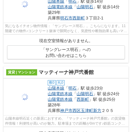
山陽本線
「
明石
」駅 徒歩14分
山陽電鉄本線
「
山陽明石
」駅 徒歩14分
築29年
兵庫県
明石市
西新町
３丁目2-1
気になるイチオシ物件情報：「サングレース明石」。こちらになります。11
階建ての物件♪コンクリート躯体で隙間がなく、気密性や断熱効果も高いマン
ション♪駅から近く周辺環境も良好な...
現在空室情報がありません。
「サングレース明石」への
お問い合わせはこちら
マッティーナ神戸弐番館
賃貸 | マンション
敷0
礼0
山陽本線
「
明石
」駅 徒歩23分
山陽電鉄本線
「
山陽明石
」駅 徒歩24分
山陽電鉄本線
「
西新町
」駅 徒歩25分
築28年
兵庫県
神戸市西区
玉津町新方
２０５
山陽本線明石近くの新居におすすめ、『マッティーナ神戸弐番館』の賃貸物
件情報！利便性が高いのが魅力。駐車場までの距離が0mです♪鉄筋コンクリ
ートの賃貸物件を選ぶのなら、当社の物...