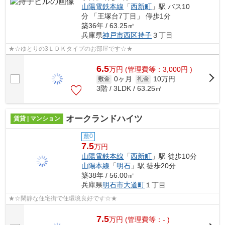
山陽電鉄本線
「
西新町
」駅 バス10
分 「王塚台7丁目」 停歩1分
築36年 / 63.25㎡
兵庫県
神戸市西区
持子
３丁目
★☆ゆとりの3ＬＤＫタイプのお部屋です☆★
6.5
万
円
(管理費等：3,000円 )
0ヶ月
10万円
敷金
礼金
3階 / 3LDK / 63.25㎡
オークランドハイツ
賃貸 | マンション
敷0
7.5
万円
山陽電鉄本線
「
西新町
」駅 徒歩10分
山陽本線
「
明石
」駅 徒歩20分
築38年 / 56.00㎡
兵庫県
明石市
大道町
１丁目
★☆閑静な住宅街で住環境良好です☆★
7.5
万
円
(管理費等：- )