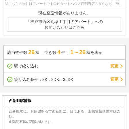
◎こちらの物件はアパートです◎ピタットハウス西明石店ＡＢＣなら、神戸
市西区エリアの賃貸情報も満載◎お問い合わ...
現在空室情報がありません。
「神戸市西区丸塚１丁目のアパート」への
お問い合わせはこちら
26
4
1～26
該当物件数
棟
空き数
件
棟を表示
駅で絞り込む
変更
変更
絞り込み条件：
3K，3DK，3LDK
西新町駅情報
西新町駅は、兵庫県明石市西新町二丁目にある、山陽電気鉄道本線の
駅。
山陽明石駅の西隣の駅です。