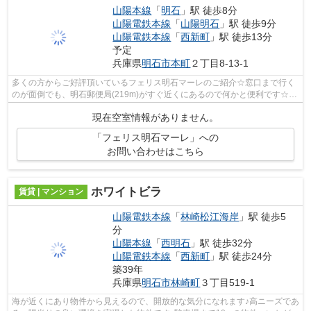
山陽本線
「
明石
」駅 徒歩8分
山陽電鉄本線
「
山陽明石
」駅 徒歩9分
山陽電鉄本線
「
西新町
」駅 徒歩13分
予定
兵庫県
明石市
本町
２丁目8-13-1
多くの方からご好評頂いているフェリス明石マーレのご紹介☆窓口まで行く
のが面倒でも、明石郵便局(219m)がすぐ近くにあるので何かと便利です☆海
の近い物件ですので、波音を聴きながら...
現在空室情報がありません。
「フェリス明石マーレ」への
お問い合わせはこちら
ホワイトビラ
賃貸 | マンション
山陽電鉄本線
「
林崎松江海岸
」駅 徒歩5
分
山陽本線
「
西明石
」駅 徒歩32分
山陽電鉄本線
「
西新町
」駅 徒歩24分
築39年
兵庫県
明石市
林崎町
３丁目519-1
海が近くにあり物件から見えるので、開放的な気分になれます♪高ニーズであ