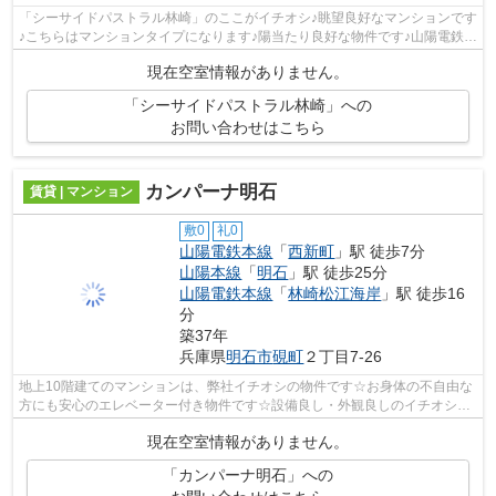
「シーサイドパストラル林崎」のここがイチオシ♪眺望良好なマンションです
♪こちらはマンションタイプになります♪陽当たり良好な物件です♪山陽電鉄本
線林崎松江海岸をよくご利用される...
現在空室情報がありません。
「シーサイドパストラル林崎」への
お問い合わせはこちら
カンパーナ明石
賃貸 | マンション
敷0
礼0
山陽電鉄本線
「
西新町
」駅 徒歩7分
山陽本線
「
明石
」駅 徒歩25分
山陽電鉄本線
「
林崎松江海岸
」駅 徒歩16
分
築37年
兵庫県
明石市
硯町
２丁目7-26
地上10階建てのマンションは、弊社イチオシの物件です☆お身体の不自由な
方にも安心のエレベーター付き物件です☆設備良し・外観良しのイチオシの
物件☆駅まで徒歩7分の、快適なアクセス...
現在空室情報がありません。
「カンパーナ明石」への