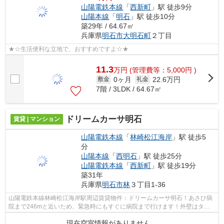
山陽電鉄本線
「
西新町
」駅 徒歩9分
山陽本線
「
明石
」駅 徒歩10分
築29年 / 64.67㎡
兵庫県
明石市
大明石町
２丁目
★☆生活便利な立地で、おすすめですよ☆★
11.3
万
円
(管理費等：5,000円 )
0ヶ月
22.6万円
敷金
礼金
7階 / 3LDK / 64.67㎡
ドリームカーサ明石
賃貸 | マンション
山陽電鉄本線
「
林崎松江海岸
」駅 徒歩5
分
山陽本線
「
西明石
」駅 徒歩25分
山陽電鉄本線
「
西新町
」駅 徒歩19分
築31年
兵庫県
明石市
林
３丁目1-36
山陽電鉄本線林崎松江海岸駅周辺賃貸物件：ドリームカーサ明石！あさひ病
院まで246mと近いため、緊急時にもすぐに病院まで行けます！外壁はタイ
ル張りとなっていて、印象的な外観です...
現在空室情報がありません。