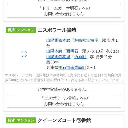
「ドリームカーサ明石」への
お問い合わせはこちら
エスポワール貴崎
賃貸 | マンション
山陽電鉄本線
「
林崎松江海岸
」駅 徒歩1
分
山陽本線
「
西明石
」駅 バス10分 停歩1分
山陽電鉄本線
「
西新町
」駅 徒歩21分
築38年
兵庫県
明石市
南貴崎町
２−１
エスポワール貴崎：山陽電鉄本線林崎松江海岸にも近くて便利！貴崎郵便局
(473m)が近いので荷物や郵便の受け取りに行くも楽！駅まで歩いてアクセス
できる、徒歩1分の距離に立地する物件...
現在空室情報がありません。
「エスポワール貴崎」への
お問い合わせはこちら
クイーンズコート壱番館
賃貸 | マンション