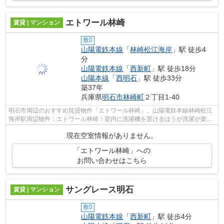
エトワール林崎
賃貸 | マンション
敷0
山陽電鉄本線
「
林崎松江海岸
」駅 徒歩4
分
山陽電鉄本線
「
西新町
」駅 徒歩18分
山陽本線
「
西明石
」駅 徒歩33分
築37年
兵庫県
明石市
林崎町
２丁目1-40
明石市周辺のおすすめ賃貸物件「エトワール林崎」。山陽電鉄本線林崎松江
海岸駅周辺物件：エトワール林崎！室内に洗濯機を置けるほうが洗濯が楽に
できます♪車をお持ちの方にはうれしい...
現在空室情報がありません。
「エトワール林崎」への
お問い合わせはこちら
サングレース明石
賃貸 | マンション
敷0
山陽電鉄本線
「
西新町
」駅 徒歩4分