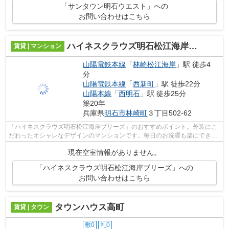
「サンタウン明石ウエスト」への
お問い合わせはこちら
ハイネスクラウズ明石松江海岸ブリーズ
賃貸 | マンション
山陽電鉄本線
「
林崎松江海岸
」駅 徒歩4
分
山陽電鉄本線
「
西新町
」駅 徒歩22分
山陽本線
「
西明石
」駅 徒歩25分
築20年
兵庫県
明石市
林崎町
３丁目502-62
「ハイネスクラウズ明石松江海岸ブリーズ」のおすすめポイント。外装にこ
だわったオシャレなデザインのマンションです。毎日のお洗濯も楽にできる
バルコニーのある物件となっています...
現在空室情報がありません。
「ハイネスクラウズ明石松江海岸ブリーズ」への
お問い合わせはこちら
タウンハウス高町
賃貸 | タウン
敷0
礼0