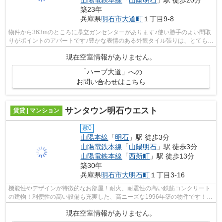
山陽電鉄本線
「
山陽明石
」駅 徒歩20分
築23年
兵庫県
明石市
大道町
１丁目9-8
物件から363mのところに県立ガンセンターがあります♪使い勝手のよい間取
りがポイントのアパートです♪豊かな表情のある外観タイル張りは、とても魅
力的です♪好評の駅近物件となっており...
現在空室情報がありません。
「ハーブ大道」への
お問い合わせはこちら
サンタウン明石ウエスト
賃貸 | マンション
敷0
山陽本線
「
明石
」駅 徒歩3分
山陽電鉄本線
「
山陽明石
」駅 徒歩3分
山陽電鉄本線
「
西新町
」駅 徒歩13分
築30年
兵庫県
明石市
大明石町
１丁目3-16
機能性やデザインが特徴的なお部屋！耐火、耐震性の高い鉄筋コンクリート
の建物！利便性の高い設備も充実した、高ニーズな1996年築の物件です！地
上13階建て、周辺環境にもマッチして...
現在空室情報がありません。