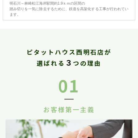
明石川～林崎松江海岸駅間約1.9ｋｍの区間の
踏み切りを一気に除去するために、鉄道を高架化する工事が行われてい
ます。
ピタットハウス西明石店が
３
選ばれる
つの理由
01
お客様第一主義