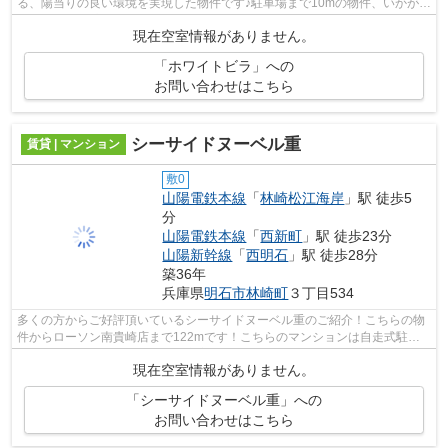
る、陽当りの良い環境を実現した物件です♪駐車場まで10mの物件、いかがで
しょうか♪防犯対策もバッチリなマン...
現在空室情報がありません。
「ホワイトビラ」への
お問い合わせはこちら
シーサイドヌーベル重
賃貸 | マンション
敷0
山陽電鉄本線
「
林崎松江海岸
」駅 徒歩5
分
山陽電鉄本線
「
西新町
」駅 徒歩23分
山陽新幹線
「
西明石
」駅 徒歩28分
築36年
兵庫県
明石市
林崎町
３丁目534
多くの方からご好評頂いているシーサイドヌーベル重のご紹介！こちらの物
件からローソン南貴崎店まで122mです！こちらのマンションは自走式駐車
場がご利用いただけます！設備充実、防...
現在空室情報がありません。
「シーサイドヌーベル重」への
お問い合わせはこちら