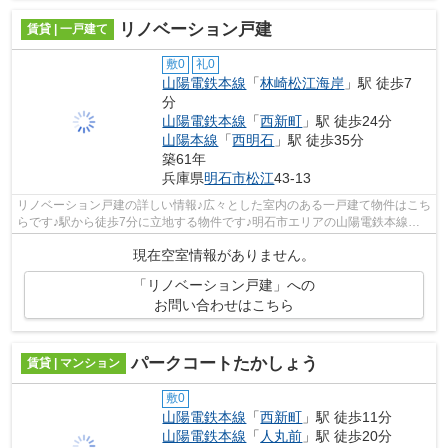
リノベーション戸建
賃貸 | 一戸建て
敷0
礼0
山陽電鉄本線
「
林崎松江海岸
」駅 徒歩7
分
山陽電鉄本線
「
西新町
」駅 徒歩24分
山陽本線
「
西明石
」駅 徒歩35分
築61年
兵庫県
明石市
松江
43-13
リノベーション戸建の詳しい情報♪広々とした室内のある一戸建て物件はこち
らです♪駅から徒歩7分に立地する物件です♪明石市エリアの山陽電鉄本線林
崎松江海岸周辺物件をお探しなら、当...
現在空室情報がありません。
「リノベーション戸建」への
お問い合わせはこちら
パークコートたかしょう
賃貸 | マンション
敷0
山陽電鉄本線
「
西新町
」駅 徒歩11分
山陽電鉄本線
「
人丸前
」駅 徒歩20分