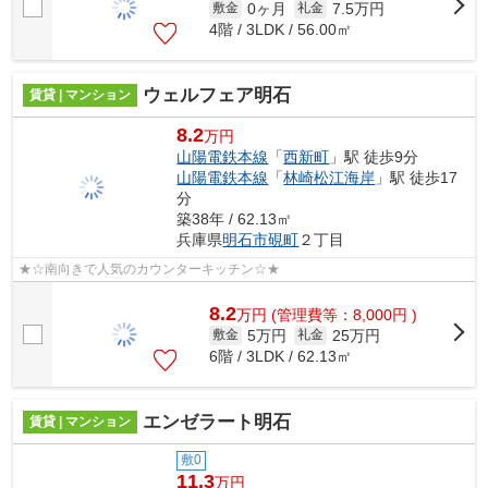
0ヶ月
7.5万円
敷金
礼金
4階 / 3LDK / 56.00㎡
ウェルフェア明石
賃貸 | マンション
8.2
万円
山陽電鉄本線
「
西新町
」駅 徒歩9分
山陽電鉄本線
「
林崎松江海岸
」駅 徒歩17
分
築38年 / 62.13㎡
兵庫県
明石市
硯町
２丁目
★☆南向きで人気のカウンターキッチン☆★
8.2
万
円
(管理費等：8,000円 )
5万円
25万円
敷金
礼金
6階 / 3LDK / 62.13㎡
エンゼラート明石
賃貸 | マンション
敷0
11.3
万円