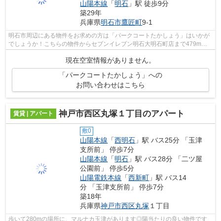
山陽本線
「
明石
」駅 徒歩9分
築29年
兵庫県
明石市
鷹匠町
9-1
明石市周辺にある物件をお求めの方は「パークコートたかしょう」はいかが
でしょうか！こちらの物件からセブンイレブン明石大明石町店まで479mで
す！こちらの物件は駅まで徒歩で11分で...
現在空室情報がありません。
「パークコートたかしょう」への
お問い合わせはこちら
神戸市西区丸塚１丁目のアパート
賃貸 | アパート
敷0
山陽本線
「
西明石
」駅 バス25分 「玉津
支所前」 停歩7分
山陽本線
「
明石
」駅 バス28分 「二ツ屋
公園前」 停歩5分
山陽電鉄本線
「
西新町
」駅 バス14
分 「玉津支所前」 停歩7分
築18年
兵庫県
神戸市西区
丸塚
１丁目
歩いて280mの場所に、マルナカ玉津があります◎陽当たりの良い物件です