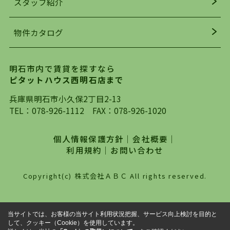
スタッフ紹介
均年齢も若く、お客様の事を第一に考え、毎日新
着の物件の情報をリサーチし、ＨＰにて随時更新
物件カタログ
を行っており地域最大級の情報取扱量を誇ってお
ります。店頭で限られた物件をご紹介する、従来
の不動産のスタイルではなく、まずは、お客様ご
明石市内で賃貸を探すなら
自身でインターネットを利用し、理想のお部屋を
ピタットハウス西明石店まで
探していただき、選択していただいた物件情報に
対して、専門知識を持ったスタッフがサポートさ
兵庫県明石市小久保2丁目2-13
せていただくスタイルを心がけております。私た
TEL：
078-926-1112
FAX：078-926-1020
ちピタットハウス西明石店が大切にしていること
は、一度だけでは終わらない、お客様との末長い
個人情報保護方針
｜
会社概要
｜
お付き合いです。初めての一人暮らしから、就
利用規約
｜
お問い合わせ
職・ご結婚・売買物件の購入、などなど一生涯に
わたる、良きアドバイザーとして、地域に密着し
Copyright(c) 株式会社ＡＢＣ All rights reserved.
た営業スタイルで様々なお役立ちができればと強
く思っております。ぜひ、明石市・神戸市西区で
物件をお探しになってる方は、お気軽にお問い合
当サイトでは、お客様の当サイト利用状況把握、サービス向上検討を目的と
わせください。
して、クッキー（Cookie）を使用しています。