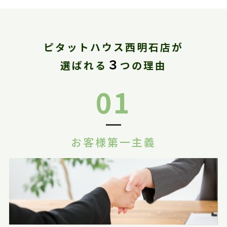
ピタットハウス西明石店が
３
選ばれる
つの理由
01
お客様第一主義