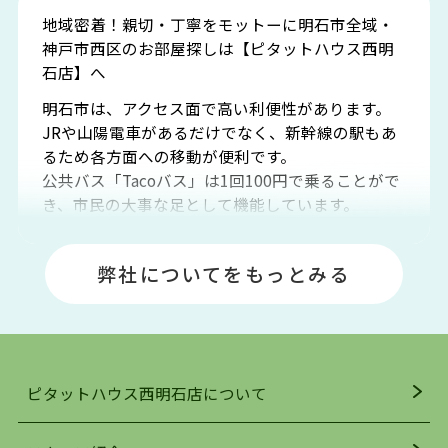
地域密着！親切・丁寧をモットーに明石市全域・
神戸市西区のお部屋探しは【ピタットハウス西明
石店】へ
明石市は、アクセス面で高い利便性があります。
JRや山陽電車があるだけでなく、新幹線の駅もあ
るため各方面への移動が便利です。
公共バス「Tacoバス」は1回100円で乗ることがで
き、市民の大事な足として機能しています。
明石エリアは海沿いに位置しているため、海水浴
場や釣りスポットが多くあります。JR「大久保
弊社についてをもっとみる
駅」周辺には、ビブレ・イオンをはじめとした買
い物施設も多くあり、買い物にも困りません。
アクセス・趣味・レジャー・買い物、全てがバラ
ンスよく揃っているのが、明石市の住みやすさ・
人気の理由です。
ピタットハウス西明石店について
明石駅・西明石駅を中心に、明石市・神戸市西区
でお部屋探している方は、ぜひ当ＨＰにて物件を
お探しになってください。弊社は、スタッフの平