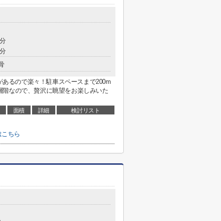
2分
0分
骨
)があるので楽々！駐車スペースまで200m
層階なので、贅沢に眺望をお楽しみいた
面積
詳細
検討リスト
はこちら