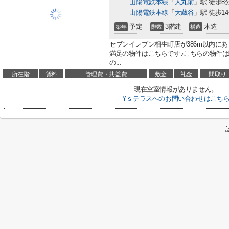
山陽電鉄本線
「
人丸前
」駅 徒歩8
山陽電鉄本線
「
大蔵谷
」駅 徒歩1
予定
3階建
木造
築年
階数
構造
セブンイレブン相生町店が386m以内に
満足の物件はこちらです♪こちらの物件は
の...
所在階
賃料
管理費・共益費
敷金
礼金
間取り
現在空室情報がありません。
Yｓテラスへのお問い合わせはこち