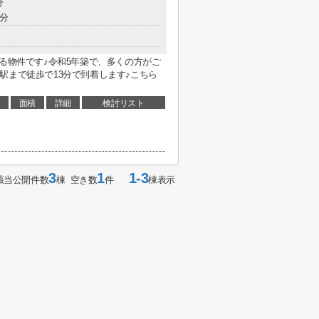
分
4分
ある物件です♪令和5年築で、多くの方がご
駅まで徒歩で13分で到着します♪こちら
面積
詳細
検討リスト
ら
3
1
1-3
該当公開件数
棟 空き数
件
棟表示