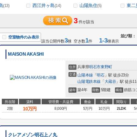
島
西江井ヶ島
山陽魚住
東二
(13)
(14)
(5)
3
件が該当
並び順：
空室物件のみ表示
3
1
1-3
該当公開件数
棟 空き数
件
棟表示
MAISON AKASHI
兵庫県
明石市
東野町
住所
交通
山陽本線
「
明石
」駅 徒歩23分
山陽電鉄本線
「
大蔵谷
」駅 徒歩1
築4年
5階建
鉄筋コ
築年
階数
構造
所在階
賃料
管理費・共益費
敷金
礼金
間取り
10
万円
2階
8,000円
5万円
10万円
2LDK
5
クレアメゾン明石上ノ丸