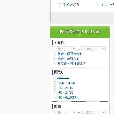
中八木
江井ヶ
(27)
▼賃料
～
敷金・保証金なし
礼金・敷引なし
共益費・管理費込み
間取り
1R～1K
1DK～1LDK
2K～2LDK
3K～3LDK
4K～4LDK以上
面積
～