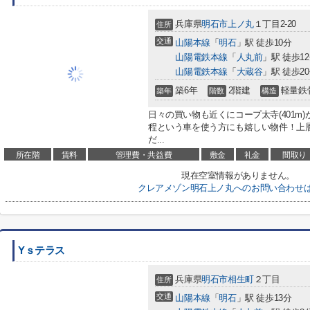
兵庫県
明石市
上ノ丸
１丁目2-20
住所
交通
山陽本線
「
明石
」駅 徒歩10分
山陽電鉄本線
「
人丸前
」駅 徒歩1
山陽電鉄本線
「
大蔵谷
」駅 徒歩2
築6年
2階建
軽量鉄
築年
階数
構造
日々の買い物も近くにコープ太寺(401m
程という車を使う方にも嬉しい物件！上
だ...
所在階
賃料
管理費・共益費
敷金
礼金
間取り
現在空室情報がありません。
クレアメゾン明石上ノ丸へのお問い合わせ
Yｓテラス
兵庫県
明石市
相生町
２丁目
住所
交通
山陽本線
「
明石
」駅 徒歩13分