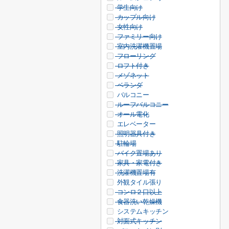
学生向け
カップル向け
女性向け
ファミリー向け
室内洗濯機置場
フローリング
ロフト付き
メゾネット
ベランダ
バルコニー
ルーフバルコニー
オール電化
エレベーター
照明器具付き
駐輪場
バイク置場あり
家具・家電付き
洗濯機置場有
外観タイル張り
コンロ２口以上
食器洗い乾燥機
システムキッチン
対面式キッチン