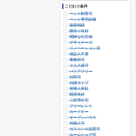
こだわり条件
ペット飼育可
ペット専用設備
楽器相談
陽当り良好
閑静な住宅地
デザイナーズ
リノベーション済
保証人不要
事務所可
２人入居可
バリアフリー
分割可
分譲タイプ
管理人常駐
眺望良好
二世帯住宅
フリーレント
カードキー
オープンハウス
外国人可
ガスコンロ設置可
ルームシェア可