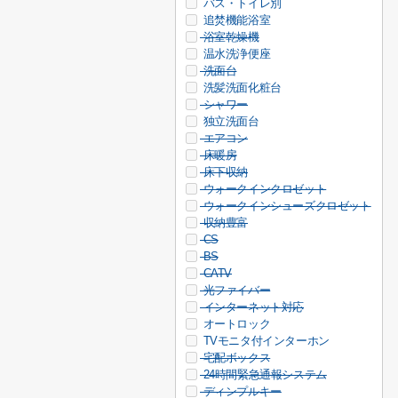
バス・トイレ別
追焚機能浴室
浴室乾燥機
温水洗浄便座
洗面台
洗髪洗面化粧台
シャワー
独立洗面台
エアコン
床暖房
床下収納
ウォークインクロゼット
ウォークインシューズクロゼット
収納豊富
CS
BS
CATV
光ファイバー
インターネット対応
オートロック
TVモニタ付インターホン
宅配ボックス
24時間緊急通報システム
ディンプルキー