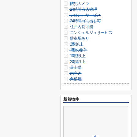
防犯カメラ
24時間有人管理
フロントサービス
24時間ゴミ出し可
住戸内覧可能
コンシェルジュサービス
駐車場あり
2階以上
1階の物件
10階以上
20階以上
最上階
南向き
角部屋
新着物件