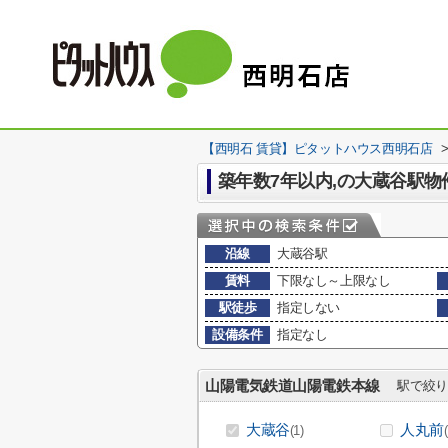
【西明石 賃貸】ピタットハウス西明石店
築年数7年以内,の大蔵谷駅物
沿線
大蔵谷駅
賃料
下限なし～上限なし
駅徒歩
指定しない
設備条件
指定なし
山陽電気鉄道山陽電鉄本線
駅で絞り
大蔵谷
人丸前
(1)