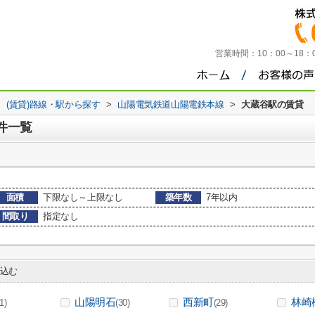
営業時間：
10：00～18
>
(賃貸)路線・駅から探す
>
山陽電気鉄道山陽電鉄本線
>
大蔵谷駅の賃貸
件一覧
面積
下限なし～上限なし
築年数
7年以内
間取り
指定なし
込む
山陽明石
西新町
林崎
(1)
(30)
(29)