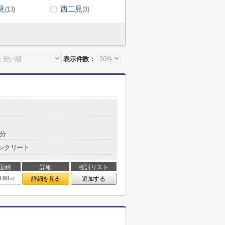
見
西二見
(13)
(3)
表示件数：
1分
ンクリート
面積
詳細
検討リスト
4.68㎡
詳細を見る
追加する