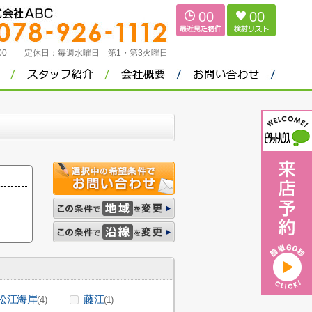
00
00
：00
定休日：
毎週水曜日 第1・第3火曜日
松江海岸
藤江
(4)
(1)