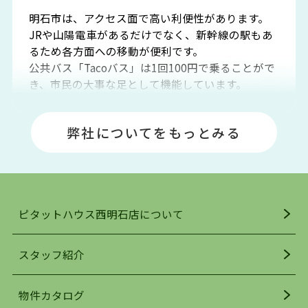
明石市は、アクセス面で高い利便性があります。
JRや山陽電車があるだけでなく、新幹線の駅もあ
るため各方面への移動が便利です。
公共バス「Tacoバス」は1回100円で乗ることがで
き、市民の大事な足として機能しています。
明石エリアは海沿いに位置しているため、海水浴
場や釣りスポットが多くあります。JR「大久保
弊社についてをもっとみる
駅」周辺には、ビブレ・イオンをはじめとした買
い物施設も多くあり、買い物にも困りません。
アクセス・趣味・レジャー・買い物、全てがバラ
ンスよく揃っているのが、明石市の住みやすさ・
人気の理由です。
ピタットハウス西明石店について
明石駅・西明石駅を中心に、明石市・神戸市西区
でお部屋探している方は、ぜひ当ＨＰにて物件を
お探しになってください。弊社は、スタッフの平
スタッフ紹介
均年齢も若く、お客様の事を第一に考え、毎日新
着の物件の情報をリサーチし、ＨＰにて随時更新
物件カタログ
を行っており地域最大級の情報取扱量を誇ってお