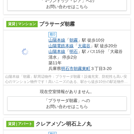
「マウントック・レア」への
お問い合わせはこちら
プラサーダ朝霧
賃貸 | マンション
敷0
山陽本線
「
朝霧
」駅 徒歩10分
山陽電鉄本線
「
大蔵谷
」駅 徒歩20分
山陽本線
「
明石
」駅 バス15分 「大蔵谷
清水」 停歩2分
築11年
兵庫県
明石市
朝霧東町
３丁目3-20
山陽本線「朝霧」駅周辺物件：プラサーダ朝霧！設備充実、防犯性も高い安
心のマンション物件です！高いニーズのある、駅から徒歩10分の駅近物件☆
ご紹介するのは2014年12月完成の物件で...
現在空室情報がありません。
「プラサーダ朝霧」への
お問い合わせはこちら
クレアメゾン明石上ノ丸
賃貸 | アパート