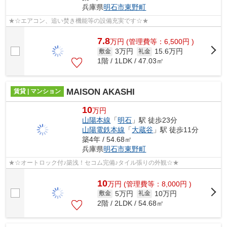
兵庫県
明石市
東野町
★☆エアコン、追い焚き機能等の設備充実です☆★
7.8
万
円
(管理費等：6,500円 )
3万円
15.6万円
敷金
礼金
1階 / 1LDK / 47.03㎡
MAISON AKASHI
賃貸 | マンション
10
万円
山陽本線
「
明石
」駅 徒歩23分
山陽電鉄本線
「
大蔵谷
」駅 徒歩11分
築4年 / 54.68㎡
兵庫県
明石市
東野町
★☆オートロック付♪築浅！セコム完備♪タイル張りの外観☆★
10
万
円
(管理費等：8,000円 )
5万円
10万円
敷金
礼金
2階 / 2LDK / 54.68㎡