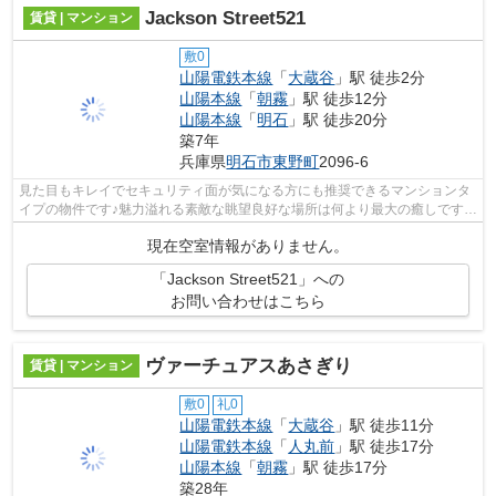
Jackson Street521
賃貸 | マンション
敷0
山陽電鉄本線
「
大蔵谷
」駅 徒歩2分
山陽本線
「
朝霧
」駅 徒歩12分
山陽本線
「
明石
」駅 徒歩20分
築7年
兵庫県
明石市
東野町
2096-6
見た目もキレイでセキュリティ面が気になる方にも推奨できるマンションタ
イプの物件です♪魅力溢れる素敵な眺望良好な場所は何より最大の癒しですね
♪マンションの陽当りも良く、昼間に...
現在空室情報がありません。
「Jackson Street521」への
お問い合わせはこちら
ヴァーチュアスあさぎり
賃貸 | マンション
敷0
礼0
山陽電鉄本線
「
大蔵谷
」駅 徒歩11分
山陽電鉄本線
「
人丸前
」駅 徒歩17分
山陽本線
「
朝霧
」駅 徒歩17分
築28年