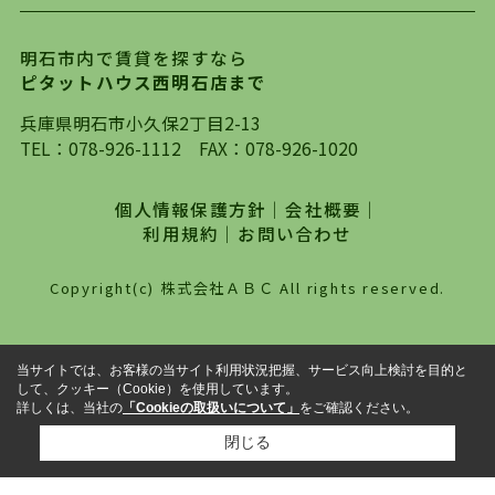
ります。店頭で限られた物件をご紹介する、従来
の不動産のスタイルではなく、まずは、お客様ご
明石市内で賃貸を探すなら
自身でインターネットを利用し、理想のお部屋を
ピタットハウス西明石店まで
探していただき、選択していただいた物件情報に
対して、専門知識を持ったスタッフがサポートさ
兵庫県明石市小久保2丁目2-13
せていただくスタイルを心がけております。私た
TEL：
078-926-1112
FAX：078-926-1020
ちピタットハウス西明石店が大切にしていること
は、一度だけでは終わらない、お客様との末長い
個人情報保護方針
｜
会社概要
｜
お付き合いです。初めての一人暮らしから、就
利用規約
｜
お問い合わせ
職・ご結婚・売買物件の購入、などなど一生涯に
わたる、良きアドバイザーとして、地域に密着し
Copyright(c) 株式会社ＡＢＣ All rights reserved.
た営業スタイルで様々なお役立ちができればと強
く思っております。ぜひ、明石市・神戸市西区で
物件をお探しになってる方は、お気軽にお問い合
当サイトでは、お客様の当サイト利用状況把握、サービス向上検討を目的と
わせください。
して、クッキー（Cookie）を使用しています。
詳しくは、当社の
「Cookieの取扱いについて」
をご確認ください。
閉じる