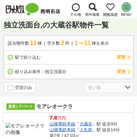
独立洗面台,の大蔵谷駅物件一覧
11
2
1～11
該当物件数
棟
空き数
件
棟を表示
駅で絞り込む
変更
変更
絞り込み条件：
独立洗面台
空室のみ
モアレオークラ
賃貸 | アパート
7.8
万円
山陽電鉄本線
「
大蔵谷
」駅 徒歩9分
山陽電鉄本線
「
人丸前
」駅 徒歩14分
築7年 / 47.03㎡