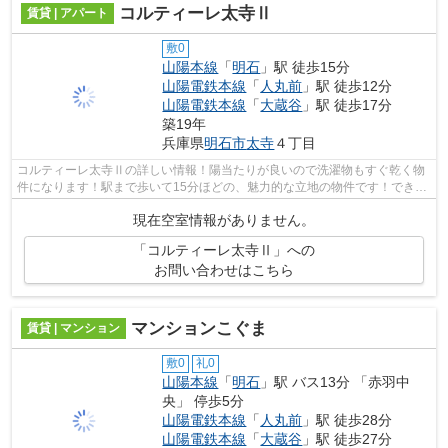
コルティーレ太寺Ⅱ
賃貸 | アパート
敷0
山陽本線
「
明石
」駅 徒歩15分
山陽電鉄本線
「
人丸前
」駅 徒歩12分
山陽電鉄本線
「
大蔵谷
」駅 徒歩17分
築19年
兵庫県
明石市
太寺
４丁目
コルティーレ太寺Ⅱの詳しい情報！陽当たりが良いので洗濯物もすぐ乾く物
件になります！駅まで歩いて15分ほどの、魅力的な立地の物件です！できる
だけ早めに不動産情報を集めたい方は、...
現在空室情報がありません。
「コルティーレ太寺Ⅱ」への
お問い合わせはこちら
マンションこぐま
賃貸 | マンション
敷0
礼0
山陽本線
「
明石
」駅 バス13分 「赤羽中
央」 停歩5分
山陽電鉄本線
「
人丸前
」駅 徒歩28分
山陽電鉄本線
「
大蔵谷
」駅 徒歩27分