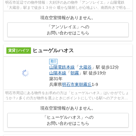
明石市近辺での物件情報：大好評のあの物件「アンソレイエ」♪ 山陽電鉄
「大蔵谷」駅まで徒歩１３分☆ 暖かな陽射しが心地よい、南西向きで明るい
室内の物件です♪ ピタットハウス西...
現在空室情報がありません。
「アンソレイエ」への
お問い合わせはこちら
ヒューゲルハオス
賃貸 | ハイツ
敷0
山陽電鉄本線
「
大蔵谷
」駅 徒歩12分
山陽本線
「
朝霧
」駅 徒歩19分
築31年
兵庫県
明石市
東朝霧丘
1-9
明石市周辺にある物件をお求めの方は「ヒューゲルハオス」はいかがでしょ
うか？♪ 多くの方が物件を選ぶときにポイントにしている駅へのアクセス
は、徒歩１２分と良好です！ 最寄り...
現在空室情報がありません。
「ヒューゲルハオス」への
お問い合わせはこちら