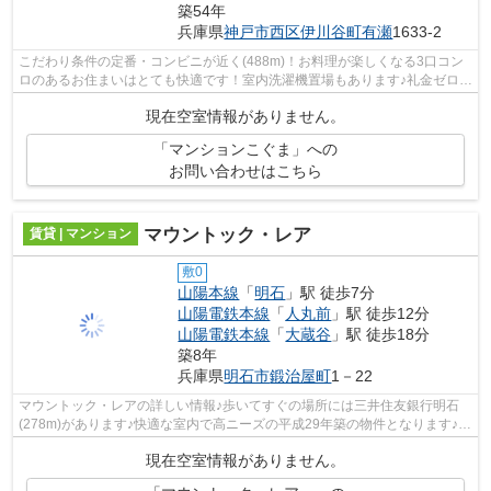
築54年
兵庫県
神戸市西区
伊川谷町有瀬
1633-2
こだわり条件の定番・コンビニが近く(488m)！お料理が楽しくなる3口コン
ロのあるお住まいはとても快適です！室内洗濯機置場もあります♪礼金ゼロ円
のマンションで初期費用を押さえ、そ...
現在空室情報がありません。
「マンションこぐま」への
お問い合わせはこちら
マウントック・レア
賃貸 | マンション
敷0
山陽本線
「
明石
」駅 徒歩7分
山陽電鉄本線
「
人丸前
」駅 徒歩12分
山陽電鉄本線
「
大蔵谷
」駅 徒歩18分
築8年
兵庫県
明石市
鍛治屋町
1－22
マウントック・レアの詳しい情報♪歩いてすぐの場所には三井住友銀行明石
(278m)があります♪快適な室内で高ニーズの平成29年築の物件となります♪駅
から徒歩7分に立地する、魅力的な駅近...
現在空室情報がありません。