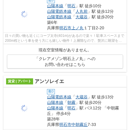
敷0
山陽本線
「
明石
」駅 徒歩10分
山陽電鉄本線
「
人丸前
」駅 徒歩12分
山陽電鉄本線
「
大蔵谷
」駅 徒歩20分
築6年
兵庫県
明石市
上ノ丸
１丁目2-20
日々の買い物も近くにコープ太寺(401m)があるので楽々！駐車スペースまで
200m程という車を使う方にも嬉しい物件！上層階なので、贅沢に眺望をお
楽しみいただけます！コチラは、令和2年...
現在空室情報がありません。
「クレアメゾン明石上ノ丸」への
お問い合わせはこちら
アンソレイエ
賃貸 | アパート
敷0
山陽電鉄本線
「
大蔵谷
」駅 徒歩13分
山陽本線
「
朝霧
」駅 徒歩20分
山陽本線
「
明石
」駅 バス12分 「中朝霧
丘」 停歩4分
築28年
兵庫県
明石市
中朝霧丘
7-33