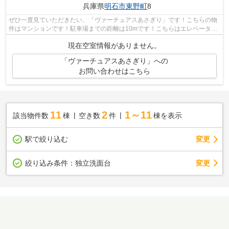
兵庫県
明石市
東野町
8
ぜひ一度見ていただきたい、「ヴァーチュアスあさぎり」です！こちらの物
件はマンションです！駐車場までの距離は10mです！こちらはエレベーター
付きの物件です！ＡＢＣには明石市エリ...
現在空室情報がありません。
「ヴァーチュアスあさぎり」への
お問い合わせはこちら
11
2
1～11
該当物件数
棟
空き数
件
棟を表示
駅で絞り込む
変更
変更
絞り込み条件：
独立洗面台