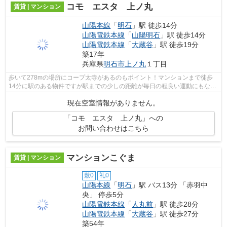
コモ エスタ 上ノ丸
賃貸 | マンション
山陽本線
「
明石
」駅 徒歩14分
山陽電鉄本線
「
山陽明石
」駅 徒歩14分
山陽電鉄本線
「
大蔵谷
」駅 徒歩19分
築17年
兵庫県
明石市
上ノ丸
１丁目
歩いて278mの場所にコープ太寺があるのもポイント！マンションまで徒歩
14分に駅のある物件ですが駅までの少しの距離が毎日の程良い運動にもなり
ます！ニーズの高い、平成21年築の物件...
現在空室情報がありません。
「コモ エスタ 上ノ丸」への
お問い合わせはこちら
マンションこぐま
賃貸 | マンション
敷0
礼0
山陽本線
「
明石
」駅 バス13分 「赤羽中
央」 停歩5分
山陽電鉄本線
「
人丸前
」駅 徒歩28分
山陽電鉄本線
「
大蔵谷
」駅 徒歩27分
築54年