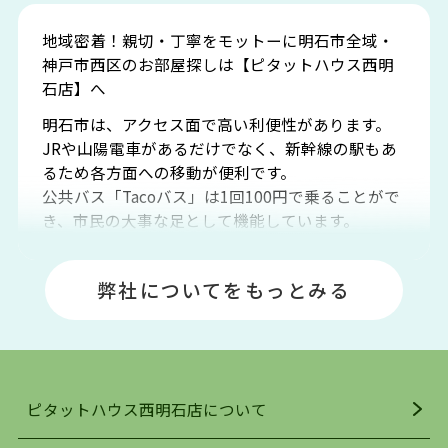
地域密着！親切・丁寧をモットーに明石市全域・
神戸市西区のお部屋探しは【ピタットハウス西明
石店】へ
明石市は、アクセス面で高い利便性があります。
JRや山陽電車があるだけでなく、新幹線の駅もあ
るため各方面への移動が便利です。
公共バス「Tacoバス」は1回100円で乗ることがで
き、市民の大事な足として機能しています。
明石エリアは海沿いに位置しているため、海水浴
場や釣りスポットが多くあります。JR「大久保
弊社についてをもっとみる
駅」周辺には、ビブレ・イオンをはじめとした買
い物施設も多くあり、買い物にも困りません。
アクセス・趣味・レジャー・買い物、全てがバラ
ンスよく揃っているのが、明石市の住みやすさ・
人気の理由です。
ピタットハウス西明石店について
明石駅・西明石駅を中心に、明石市・神戸市西区
でお部屋探している方は、ぜひ当ＨＰにて物件を