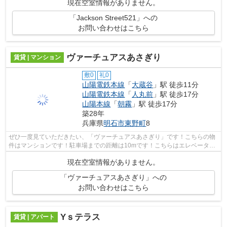
現在空室情報がありません。
「Jackson Street521」への
お問い合わせはこちら
ヴァーチュアスあさぎり
賃貸 | マンション
敷0
礼0
山陽電鉄本線
「
大蔵谷
」駅 徒歩11分
山陽電鉄本線
「
人丸前
」駅 徒歩17分
山陽本線
「
朝霧
」駅 徒歩17分
築28年
兵庫県
明石市
東野町
8
ぜひ一度見ていただきたい、「ヴァーチュアスあさぎり」です！こちらの物
件はマンションです！駐車場までの距離は10mです！こちらはエレベーター
付きの物件です！ＡＢＣには明石市エリ...
現在空室情報がありません。
「ヴァーチュアスあさぎり」への
お問い合わせはこちら
Yｓテラス
賃貸 | アパート