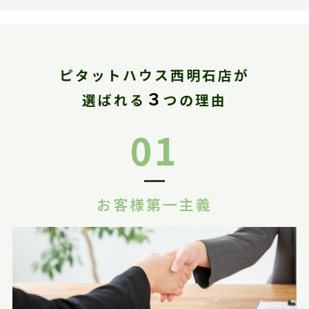
ピタットハウス西明石店が
３
選ばれる
つの理由
01
お客様第一主義