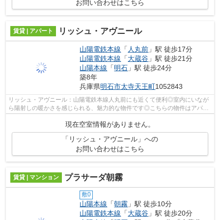
お問い合わせはこちら
リッシュ・アヴニール
賃貸 | アパート
山陽電鉄本線
「
人丸前
」駅 徒歩17分
山陽電鉄本線
「
大蔵谷
」駅 徒歩21分
山陽本線
「
明石
」駅 徒歩24分
築8年
兵庫県
明石市
太寺天王町
1052843
リッシュ・アヴニール：山陽電鉄本線人丸前にも近くて便利◎室内にいなが
ら陽射しの暖かさを感じられる、魅力的な物件です◎こちらの物件はアパー
トです◎2018年築の物件です◎山陽電鉄本...
現在空室情報がありません。
「リッシュ・アヴニール」への
お問い合わせはこちら
プラサーダ朝霧
賃貸 | マンション
敷0
山陽本線
「
朝霧
」駅 徒歩10分
山陽電鉄本線
「
大蔵谷
」駅 徒歩20分