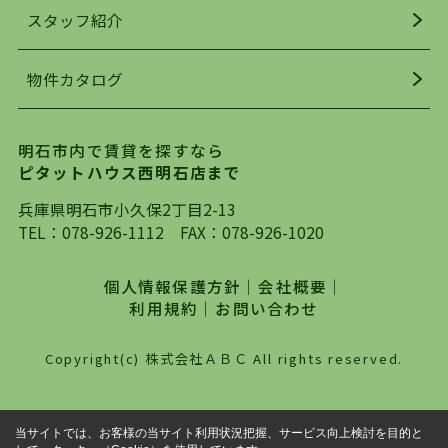
お探しになってください。弊社は、スタッフの平
スタッフ紹介
均年齢も若く、お客様の事を第一に考え、毎日新
着の物件の情報をリサーチし、ＨＰにて随時更新
物件カタログ
を行っており地域最大級の情報取扱量を誇ってお
ります。店頭で限られた物件をご紹介する、従来
の不動産のスタイルではなく、まずは、お客様ご
明石市内で賃貸を探すなら
自身でインターネットを利用し、理想のお部屋を
ピタットハウス西明石店まで
探していただき、選択していただいた物件情報に
対して、専門知識を持ったスタッフがサポートさ
兵庫県明石市小久保2丁目2-13
せていただくスタイルを心がけております。私た
TEL：
078-926-1112
FAX：078-926-1020
ちピタットハウス西明石店が大切にしていること
は、一度だけでは終わらない、お客様との末長い
個人情報保護方針
｜
会社概要
｜
お付き合いです。初めての一人暮らしから、就
利用規約
｜
お問い合わせ
職・ご結婚・売買物件の購入、などなど一生涯に
わたる、良きアドバイザーとして、地域に密着し
Copyright(c) 株式会社ＡＢＣ All rights reserved.
た営業スタイルで様々なお役立ちができればと強
く思っております。ぜひ、明石市・神戸市西区で
物件をお探しになってる方は、お気軽にお問い合
当サイトでは、お客様の当サイト利用状況把握、サービス向上検討を目的と
わせください。