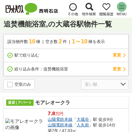
追焚機能浴室,の大蔵谷駅物件一覧
10
2
1～10
該当物件数
棟
空き数
件
棟を表示
駅で絞り込む
変更
変更
絞り込み条件：
追焚機能浴室
空室のみ
モアレオークラ
賃貸 | アパート
7.8
万円
山陽電鉄本線
「
大蔵谷
」駅 徒歩9分
山陽電鉄本線
「
人丸前
」駅 徒歩14分
築7年 / 47.03㎡