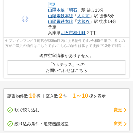
敷0
山陽本線
「
明石
」駅 徒歩13分
山陽電鉄本線
「
人丸前
」駅 徒歩8分
山陽電鉄本線
「
大蔵谷
」駅 徒歩14分
予定
兵庫県
明石市
相生町
２丁目
セブンイレブン相生町店が386m以内にある物件です♪令和5年築で、多くの
方がご満足の物件はこちらです♪こちらの物件は駅まで徒歩で13分で到着し
ます♪こちらの物件はアパートです♪山陽本...
現在空室情報がありません。
「Yｓテラス」への
お問い合わせはこちら
10
2
1～10
該当物件数
棟
空き数
件
棟を表示
駅で絞り込む
変更
変更
絞り込み条件：
追焚機能浴室