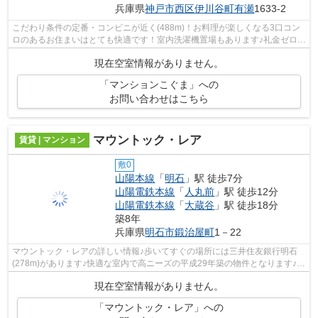
兵庫県
神戸市西区
伊川谷町有瀬
1633-2
こだわり条件の定番・コンビニが近く(488m)！お料理が楽しくなる3口コン
ロのあるお住まいはとても快適です！室内洗濯機置場もあります♪礼金ゼロ円
のマンションで初期費用を押さえ、そ...
現在空室情報がありません。
「マンションこぐま」への
お問い合わせはこちら
マウントック・レア
賃貸 | マンション
敷0
山陽本線
「
明石
」駅 徒歩7分
山陽電鉄本線
「
人丸前
」駅 徒歩12分
山陽電鉄本線
「
大蔵谷
」駅 徒歩18分
築8年
兵庫県
明石市
鍛治屋町
1－22
マウントック・レアの詳しい情報♪歩いてすぐの場所には三井住友銀行明石
(278m)があります♪快適な室内で高ニーズの平成29年築の物件となります♪駅
から徒歩7分に立地する、魅力的な駅近...
現在空室情報がありません。
「マウントック・レア」への