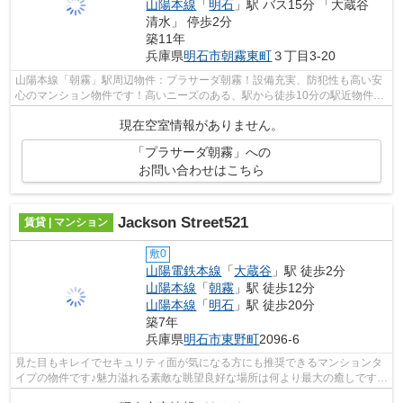
山陽本線
「
明石
」駅 バス15分 「大蔵谷
清水」 停歩2分
築11年
兵庫県
明石市
朝霧東町
３丁目3-20
山陽本線「朝霧」駅周辺物件：プラサーダ朝霧！設備充実、防犯性も高い安
心のマンション物件です！高いニーズのある、駅から徒歩10分の駅近物件☆
ご紹介するのは2014年12月完成の物件で...
現在空室情報がありません。
「プラサーダ朝霧」への
お問い合わせはこちら
Jackson Street521
賃貸 | マンション
敷0
山陽電鉄本線
「
大蔵谷
」駅 徒歩2分
山陽本線
「
朝霧
」駅 徒歩12分
山陽本線
「
明石
」駅 徒歩20分
築7年
兵庫県
明石市
東野町
2096-6
見た目もキレイでセキュリティ面が気になる方にも推奨できるマンションタ
イプの物件です♪魅力溢れる素敵な眺望良好な場所は何より最大の癒しですね
♪マンションの陽当りも良く、昼間に...