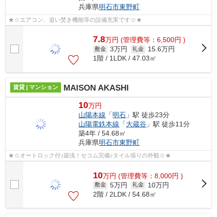
兵庫県
明石市
東野町
★☆エアコン、追い焚き機能等の設備充実です☆★
7.8
万
円
(管理費等：6,500円 )
3万円
15.6万円
敷金
礼金
1階 / 1LDK / 47.03㎡
MAISON AKASHI
賃貸 | マンション
10
万円
山陽本線
「
明石
」駅 徒歩23分
山陽電鉄本線
「
大蔵谷
」駅 徒歩11分
築4年 / 54.68㎡
兵庫県
明石市
東野町
★☆オートロック付♪築浅！セコム完備♪タイル張りの外観☆★
10
万
円
(管理費等：8,000円 )
5万円
10万円
敷金
礼金
2階 / 2LDK / 54.68㎡