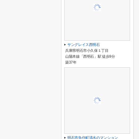
サングレイス西明石
兵庫県明石市小久保１丁目
山陽本線「西明石」駅 徒歩9分
築37年
明石市魚住町清水のマンション