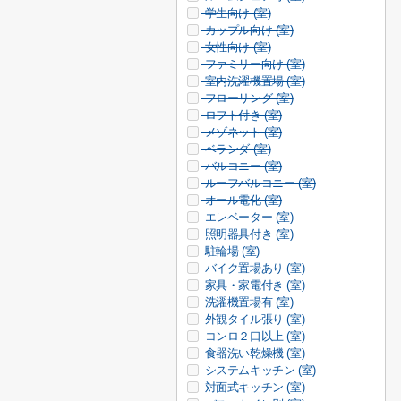
学生向け (
室)
カップル向け (
室)
女性向け (
室)
ファミリー向け (
室)
室内洗濯機置場 (
室)
フローリング (
室)
ロフト付き (
室)
メゾネット (
室)
ベランダ (
室)
バルコニー (
室)
ルーフバルコニー (
室)
オール電化 (
室)
エレベーター (
室)
照明器具付き (
室)
駐輪場 (
室)
バイク置場あり (
室)
家具・家電付き (
室)
洗濯機置場有 (
室)
外観タイル張り (
室)
コンロ２口以上 (
室)
食器洗い乾燥機 (
室)
システムキッチン (
室)
対面式キッチン (
室)