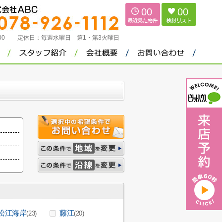
00
00
：00
定休日：
毎週水曜日 第1・第3火曜日
松江海岸
藤江
(23)
(20)