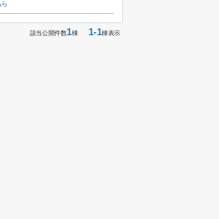
ちら
1
1-1
該当公開件数
棟
棟表示