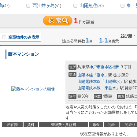
島
西江井ヶ島
山陽魚住
東二
(47)
(51)
(50)
1
件が該当
並び順：
空室物件のみ表示
1
1-1
該当公開件数
棟
棟表示
藤本マンション
兵庫県
神戸市垂水区
福田
３丁目
住所
交通
山陽本線
「
垂水
」駅 徒歩28分
山陽電鉄本線
「
山陽垂水
」駅 徒歩
山陽電鉄本線
「
東垂水
」駅 徒歩2
築50年
4階建
鉄筋
築年
階数
構造
地震や火災の対策をしたいのであれば、R
日当たりにこだわったお部屋探しをして
す...
所在階
賃料
管理費・共益費
敷金
礼金
間取り
現在空室情報がありません。