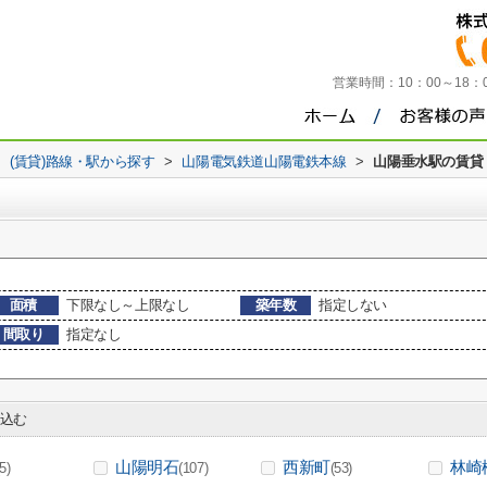
営業時間：
10：00～18
>
(賃貸)路線・駅から探す
>
山陽電気鉄道山陽電鉄本線
>
山陽垂水駅の賃貸
面積
下限なし～上限なし
築年数
指定しない
間取り
指定なし
込む
山陽明石
西新町
林崎
(5)
(107)
(53)