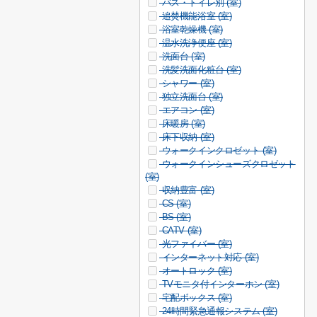
バス・トイレ別 (
室)
追焚機能浴室 (
室)
浴室乾燥機 (
室)
温水洗浄便座 (
室)
洗面台 (
室)
洗髪洗面化粧台 (
室)
シャワー (
室)
独立洗面台 (
室)
エアコン (
室)
床暖房 (
室)
床下収納 (
室)
ウォークインクロゼット (
室)
ウォークインシューズクロゼット
(
室)
収納豊富 (
室)
CS (
室)
BS (
室)
CATV (
室)
光ファイバー (
室)
インターネット対応 (
室)
オートロック (
室)
TVモニタ付インターホン (
室)
宅配ボックス (
室)
24時間緊急通報システム (
室)