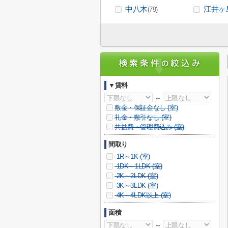
中八木
江井ヶ
(79)
▼賃料
～
敷金・保証金なし (
室)
礼金・敷引なし (
室)
共益費・管理費込み (
室)
間取り
1R～1K (
室)
1DK～1LDK (
室)
2K～2LDK (
室)
3K～3LDK (
室)
4K～4LDK以上 (
室)
面積
～