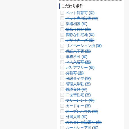
こだわり条件
ペット飼育可 (
室)
ペット専用設備 (
室)
楽器相談 (
室)
陽当り良好 (
室)
閑静な住宅地 (
室)
デザイナーズ (
室)
リノベーション済 (
室)
保証人不要 (
室)
事務所可 (
室)
２人入居可 (
室)
バリアフリー (
室)
分割可 (
室)
分譲タイプ (
室)
管理人常駐 (
室)
眺望良好 (
室)
二世帯住宅 (
室)
フリーレント (
室)
カードキー (
室)
オープンハウス (
室)
外国人可 (
室)
ガスコンロ設置可 (
室)
ルームシェア可 (
室)