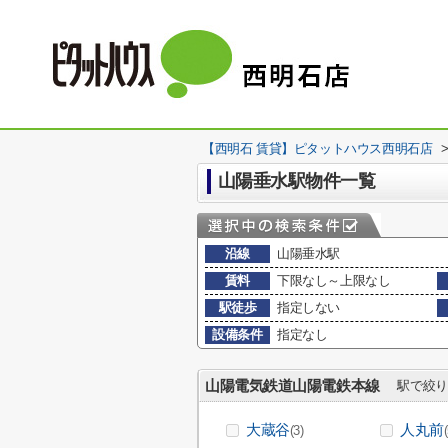
【西明石 賃貸】ピタットハウス西明石店
山陽垂水駅物件一覧
沿線
山陽垂水駅
賃料
下限なし～上限なし
駅徒歩
指定しない
設備条件
指定なし
山陽電気鉄道山陽電鉄本線
駅で絞り
大蔵谷
人丸前
(3)