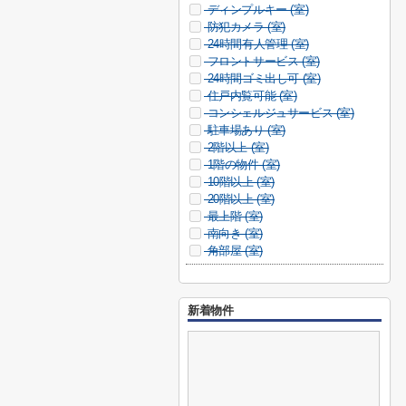
ディンプルキー (
室)
防犯カメラ (
室)
24時間有人管理 (
室)
フロントサービス (
室)
24時間ゴミ出し可 (
室)
住戸内覧可能 (
室)
コンシェルジュサービス (
室)
駐車場あり (
室)
2階以上 (
室)
1階の物件 (
室)
10階以上 (
室)
20階以上 (
室)
最上階 (
室)
南向き (
室)
角部屋 (
室)
新着物件