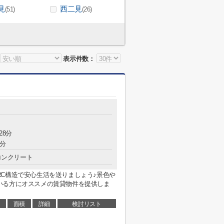
見
西二見
(51)
(26)
表示件数：
28分
7分
コンクリート
C構造で安心生活を送りましょう♪景色や
いる方にオススメの賃貸物件を提供しま
面積
詳細
検討リスト