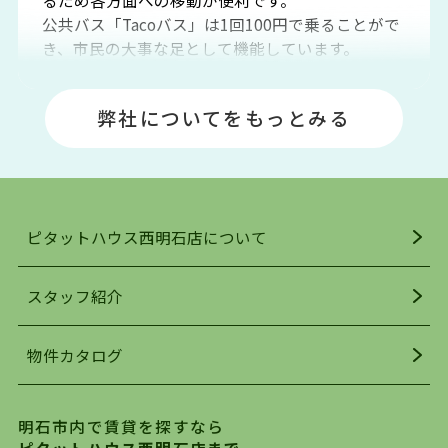
るため各方面への移動が便利です。
公共バス「Tacoバス」は1回100円で乗ることがで
き、市民の大事な足として機能しています。
明石エリアは海沿いに位置しているため、海水浴
場や釣りスポットが多くあります。JR「大久保
弊社についてをもっとみる
駅」周辺には、ビブレ・イオンをはじめとした買
い物施設も多くあり、買い物にも困りません。
アクセス・趣味・レジャー・買い物、全てがバラ
ンスよく揃っているのが、明石市の住みやすさ・
人気の理由です。
ピタットハウス西明石店について
明石駅・西明石駅を中心に、明石市・神戸市西区
でお部屋探している方は、ぜひ当ＨＰにて物件を
お探しになってください。弊社は、スタッフの平
スタッフ紹介
均年齢も若く、お客様の事を第一に考え、毎日新
着の物件の情報をリサーチし、ＨＰにて随時更新
物件カタログ
を行っており地域最大級の情報取扱量を誇ってお
ります。店頭で限られた物件をご紹介する、従来
の不動産のスタイルではなく、まずは、お客様ご
明石市内で賃貸を探すなら
自身でインターネットを利用し、理想のお部屋を
ピタットハウス西明石店まで