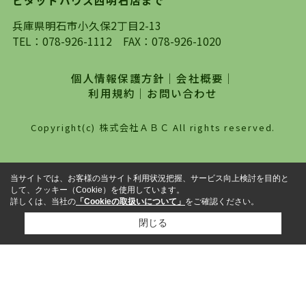
探していただき、選択していただいた物件情報に
対して、専門知識を持ったスタッフがサポートさ
兵庫県明石市小久保2丁目2-13
せていただくスタイルを心がけております。私た
TEL：
078-926-1112
FAX：078-926-1020
ちピタットハウス西明石店が大切にしていること
は、一度だけでは終わらない、お客様との末長い
個人情報保護方針
｜
会社概要
｜
お付き合いです。初めての一人暮らしから、就
利用規約
｜
お問い合わせ
職・ご結婚・売買物件の購入、などなど一生涯に
わたる、良きアドバイザーとして、地域に密着し
Copyright(c) 株式会社ＡＢＣ All rights reserved.
た営業スタイルで様々なお役立ちができればと強
く思っております。ぜひ、明石市・神戸市西区で
物件をお探しになってる方は、お気軽にお問い合
当サイトでは、お客様の当サイト利用状況把握、サービス向上検討を目的と
わせください。
して、クッキー（Cookie）を使用しています。
詳しくは、当社の
「Cookieの取扱いについて」
をご確認ください。
閉じる