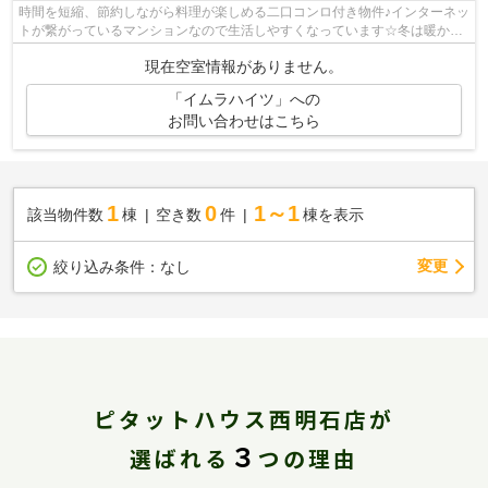
時間を短縮、節約しながら料理が楽しめる二口コンロ付き物件♪インターネッ
トが繋がっているマンションなので生活しやすくなっています☆冬は暖かく
夏は涼しい魅力溢れる角部屋はこちら...
現在空室情報がありません。
「イムラハイツ」への
お問い合わせはこちら
1
0
1～1
該当物件数
棟
空き数
件
棟を表示
変更
絞り込み条件：
なし
ピタットハウス西明石店が
３
選ばれる
つの理由