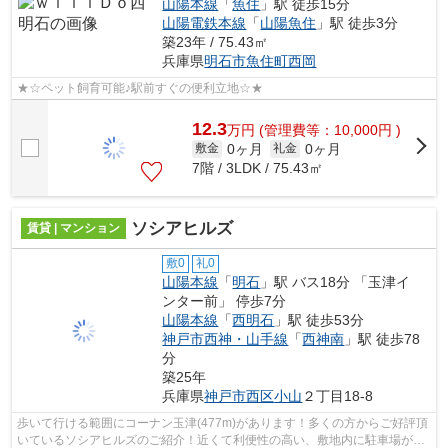
山陽本線
「
魚住
」駅 徒歩15分
山陽電鉄本線
「
山陽魚住
」駅 徒歩3分
築23年 / 75.43㎡
兵庫県
明石市
魚住町西岡
★☆ペット飼育可能♪駅前すぐの便利立地☆★
12.3
万
円
(管理費等：10,000円 )
0ヶ月
0ヶ月
敷金
礼金
7階 / 3LDK / 75.43㎡
ソシアヒルズ
賃貸 | マンション
敷0
礼0
山陽本線
「
明石
」駅 バス18分 「玉津イ
ンター前」 停歩7分
山陽本線
「
西明石
」駅 徒歩53分
神戸市西神・山手線
「
西神南
」駅 徒歩78
分
築25年
兵庫県
神戸市西区
小山
２丁目18-8
歩いて行ける範囲にコーナン玉津(477m)があります！多くの方からご好評頂
いているソシアヒルズのご紹介！近くて利便性の高い、敷地内に駐車場があ