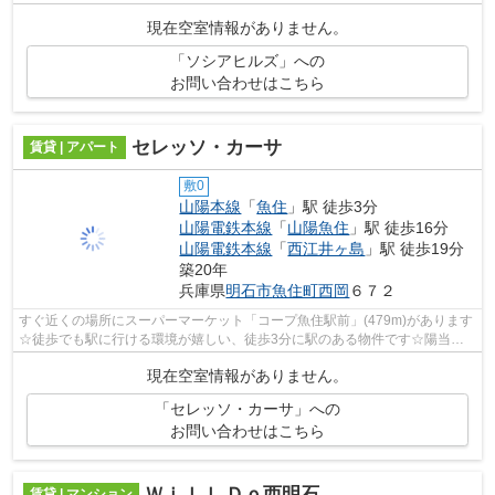
るお住まいです！耐久性の高いRC構造...
現在空室情報がありません。
「ソシアヒルズ」への
お問い合わせはこちら
セレッソ・カーサ
賃貸 | アパート
敷0
山陽本線
「
魚住
」駅 徒歩3分
山陽電鉄本線
「
山陽魚住
」駅 徒歩16分
山陽電鉄本線
「
西江井ヶ島
」駅 徒歩19分
築20年
兵庫県
明石市
魚住町西岡
６７２
すぐ近くの場所にスーパーマーケット「コープ魚住駅前」(479m)があります
☆徒歩でも駅に行ける環境が嬉しい、徒歩3分に駅のある物件です☆陽当た
りが良いので洗濯物もすぐ乾く物件になり...
現在空室情報がありません。
「セレッソ・カーサ」への
お問い合わせはこちら
Ｗｉｌｌ Ｄｏ西明石
賃貸 | マンション