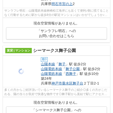
兵庫県
明石市
宮の上
2
サンラフレ明石：山陽電鉄本線林崎松江海岸にも近くて便利♪朝に慌てること
なく行動するために駅から徒歩8分の駅近マンションはいかがでしょうか♪共
用設備も充実した、一押しのマンショ...
現在空室情報がありません。
「サンラフレ明石」への
お問い合わせはこちら
シーマークス舞子公園
賃貸 | マンション
敷0
山陽本線
「
舞子
」駅 徒歩2分
山陽電鉄本線
「
舞子公園
」駅 徒歩2分
山陽電鉄本線
「
西舞子
」駅 徒歩10分
築24年
兵庫県
神戸市垂水区
舞子台
２丁目2-1
多くの方からご好評頂いているシーマークス舞子のご紹介◎多くの方がこだ
わる、陽の当りが良好で快適な物件です◎舞子駅から直結で駅にアクセスで
きる◎快適な周辺環境◎眺めの良い物件探...
現在空室情報がありません。
「シーマークス舞子公園」への