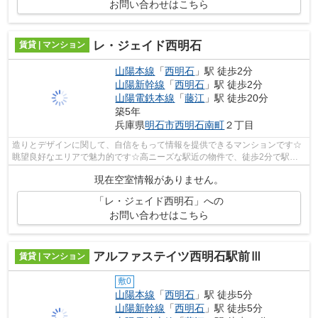
お問い合わせはこちら
レ・ジェイド西明石
賃貸 | マンション
山陽本線
「
西明石
」駅 徒歩2分
山陽新幹線
「
西明石
」駅 徒歩2分
山陽電鉄本線
「
藤江
」駅 徒歩20分
築5年
兵庫県
明石市
西明石南町
２丁目
造りとデザインに関して、自信をもって情報を提供できるマンションです☆
眺望良好なエリアで魅力的です☆高ニーズな駅近の物件で、徒歩2分で駅に
行くことができます☆一日の始まりを気持...
現在空室情報がありません。
「レ・ジェイド西明石」への
お問い合わせはこちら
アルファステイツ西明石駅前Ⅲ
賃貸 | マンション
敷0
山陽本線
「
西明石
」駅 徒歩5分
山陽新幹線
「
西明石
」駅 徒歩5分