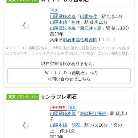
敷0
山陽電鉄本線
「
山陽魚住
」駅 徒歩1分
山陽本線
「
魚住
」駅 徒歩13分
山陽電鉄本線
「
西江井ヶ島
」駅 徒歩10分
築23年
兵庫県
明石市
魚住町西岡
１１１−１
Ｗｉｌｌ Ｄｏ西明石の詳しい情報♪魅力溢れる眺望良好なマンションの紹介
はこちらです、リラックスタイムを大切にしたいあなたに♪少し喧騒を離れて
いて駅から徒歩1分という駅近な物件...
現在空室情報がありません。
「Ｗｉｌｌ Ｄｏ西明石」への
お問い合わせはこちら
サンラフレ明石
賃貸 | マンション
仲手無料
礼0
山陽電鉄本線
「
林崎松江海岸
」駅 徒歩8
分
山陽本線
「
明石
」駅 バス10分 「宮の
上」 停歩1分
築23年