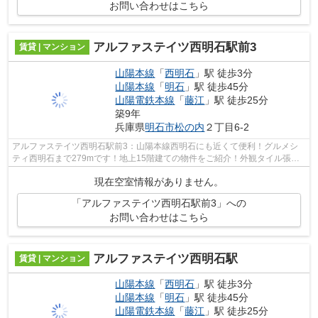
お問い合わせはこちら
アルファステイツ西明石駅前3
賃貸 | マンション
山陽本線
「
西明石
」駅 徒歩3分
山陽本線
「
明石
」駅 徒歩45分
山陽電鉄本線
「
藤江
」駅 徒歩25分
築9年
兵庫県
明石市
松の内
２丁目6-2
アルファステイツ西明石駅前3：山陽本線西明石にも近くて便利！グルメシ
ティ西明石まで279mです！地上15階建ての物件をご紹介！外観タイル張り
の物件です！丁寧かつ迅速に対応する事を...
現在空室情報がありません。
「アルファステイツ西明石駅前3」への
お問い合わせはこちら
アルファステイツ西明石駅
賃貸 | マンション
山陽本線
「
西明石
」駅 徒歩3分
山陽本線
「
明石
」駅 徒歩45分
山陽電鉄本線
「
藤江
」駅 徒歩25分