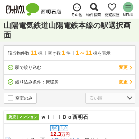
山陽電気鉄道山陽電鉄本線の駅選択画
面
11
1
1～11
該当物件数
棟
空き数
件
棟を表示
駅で絞り込む
変更
変更
絞り込み条件：
床暖房
空室のみ
ｗｉｌｌＤｏ西明石
賃貸 | マンション
敷0
礼0
12.3
万円