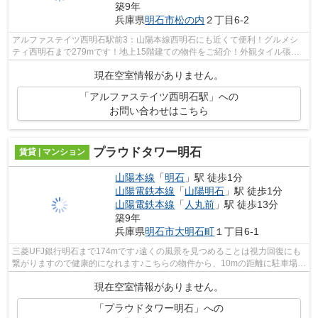
築9年
兵庫県
明石市
松の内
２丁目6-2
アルファステイツ西明石駅前3：山陽本線西明石にも近くて便利！グルメシ
ティ西明石まで279mです！地上15階建ての物件をご紹介！外観タイル張り
の物件です！丁寧かつ迅速に対応する事を...
現在空室情報がありません。
「アルファステイツ西明石駅」への
お問い合わせはこちら
プラウドタワー明石
賃貸 | マンション
山陽本線
「
明石
」駅 徒歩1分
山陽電鉄本線
「
山陽明石
」駅 徒歩1分
山陽電鉄本線
「
人丸前
」駅 徒歩13分
築9年
兵庫県
明石市
大明石町
１丁目6-1
三菱UFJ銀行明石まで174mです♪遠くの風景を見つめることは視力回復にも
繋がりますので健康的になれます♪こちらの物件から、10mの距離に駐車場あ
り♪こちらの物件はエレベーター付きです...
現在空室情報がありません。
「プラウドタワー明石」への