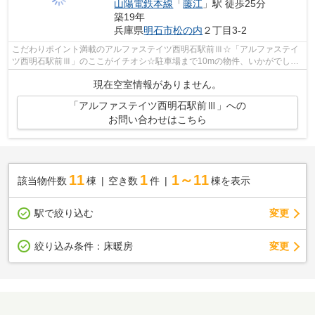
山陽電鉄本線
「
藤江
」駅 徒歩25分
築19年
兵庫県
明石市
松の内
２丁目3-2
こだわりポイント満載のアルファステイツ西明石駅前Ⅲ☆「アルファステイ
ツ西明石駅前Ⅲ」のここがイチオシ☆駐車場まで10mの物件、いかがでしょ
うか☆こちらはマンションタイプになります☆...
現在空室情報がありません。
「アルファステイツ西明石駅前Ⅲ」への
お問い合わせはこちら
11
1
1～11
該当物件数
棟
空き数
件
棟を表示
駅で絞り込む
変更
変更
絞り込み条件：
床暖房