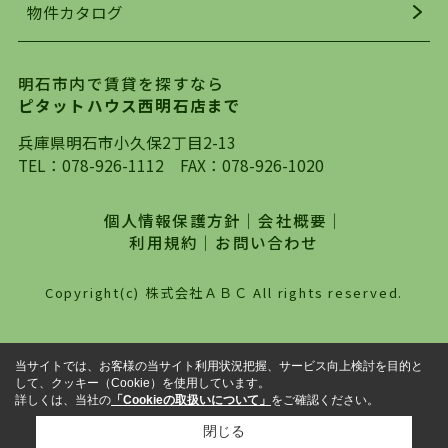
物件カタログ
を行っており地域最大級の情報取扱量を誇ってお
ります。店頭で限られた物件をご紹介する、従来
の不動産のスタイルではなく、まずは、お客様ご
明石市内で賃貸を探すなら
自身でインターネットを利用し、理想のお部屋を
ピタットハウス西明石店まで
探していただき、選択していただいた物件情報に
対して、専門知識を持ったスタッフがサポートさ
兵庫県明石市小久保2丁目2-13
せていただくスタイルを心がけております。私た
TEL：
078-926-1112
FAX：078-926-1020
ちピタットハウス西明石店が大切にしていること
は、一度だけでは終わらない、お客様との末長い
個人情報保護方針
｜
会社概要
｜
お付き合いです。初めての一人暮らしから、就
利用規約
｜
お問い合わせ
職・ご結婚・売買物件の購入、などなど一生涯に
わたる、良きアドバイザーとして、地域に密着し
Copyright(c) 株式会社ＡＢＣ All rights reserved.
た営業スタイルで様々なお役立ちができればと強
く思っております。ぜひ、明石市・神戸市西区で
物件をお探しになってる方は、お気軽にお問い合
当サイトでは、お客様の当サイト利用状況把握、サービス向上検討を目的と
わせください。
して、クッキー（Cookie）を使用しています。
詳しくは、当社の
「Cookieの取扱いについて」
をご確認ください。
閉じる