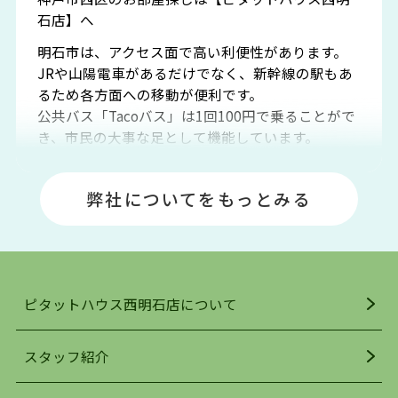
石店】へ
明石市は、アクセス面で高い利便性があります。
JRや山陽電車があるだけでなく、新幹線の駅もあ
るため各方面への移動が便利です。
公共バス「Tacoバス」は1回100円で乗ることがで
き、市民の大事な足として機能しています。
明石エリアは海沿いに位置しているため、海水浴
場や釣りスポットが多くあります。JR「大久保
弊社についてをもっとみる
駅」周辺には、ビブレ・イオンをはじめとした買
い物施設も多くあり、買い物にも困りません。
アクセス・趣味・レジャー・買い物、全てがバラ
ンスよく揃っているのが、明石市の住みやすさ・
人気の理由です。
ピタットハウス西明石店について
明石駅・西明石駅を中心に、明石市・神戸市西区
でお部屋探している方は、ぜひ当ＨＰにて物件を
お探しになってください。弊社は、スタッフの平
スタッフ紹介
均年齢も若く、お客様の事を第一に考え、毎日新
着の物件の情報をリサーチし、ＨＰにて随時更新