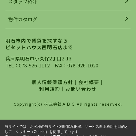
スタッフ紹介
均年齢も若く、お客様の事を第一に考え、毎日新
着の物件の情報をリサーチし、ＨＰにて随時更新
物件カタログ
を行っており地域最大級の情報取扱量を誇ってお
ります。店頭で限られた物件をご紹介する、従来
の不動産のスタイルではなく、まずは、お客様ご
明石市内で賃貸を探すなら
自身でインターネットを利用し、理想のお部屋を
ピタットハウス西明石店まで
探していただき、選択していただいた物件情報に
対して、専門知識を持ったスタッフがサポートさ
兵庫県明石市小久保2丁目2-13
せていただくスタイルを心がけております。私た
TEL：
078-926-1112
FAX：078-926-1020
ちピタットハウス西明石店が大切にしていること
は、一度だけでは終わらない、お客様との末長い
個人情報保護方針
｜
会社概要
｜
お付き合いです。初めての一人暮らしから、就
利用規約
｜
お問い合わせ
職・ご結婚・売買物件の購入、などなど一生涯に
わたる、良きアドバイザーとして、地域に密着し
Copyright(c) 株式会社ＡＢＣ All rights reserved.
た営業スタイルで様々なお役立ちができればと強
く思っております。ぜひ、明石市・神戸市西区で
物件をお探しになってる方は、お気軽にお問い合
当サイトでは、お客様の当サイト利用状況把握、サービス向上検討を目的と
わせください。
して、クッキー（Cookie）を使用しています。