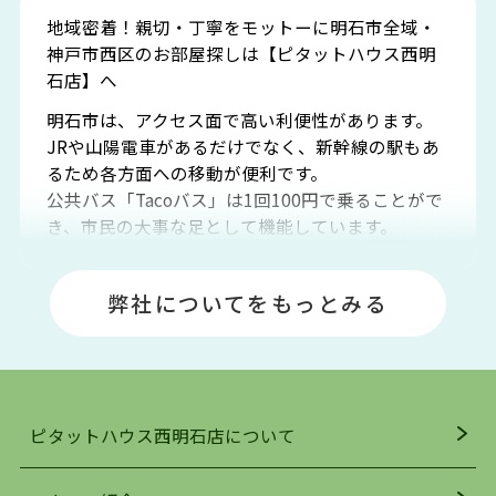
地域密着！親切・丁寧をモットーに明石市全域・
神戸市西区のお部屋探しは【ピタットハウス西明
石店】へ
明石市は、アクセス面で高い利便性があります。
JRや山陽電車があるだけでなく、新幹線の駅もあ
るため各方面への移動が便利です。
公共バス「Tacoバス」は1回100円で乗ることがで
き、市民の大事な足として機能しています。
明石エリアは海沿いに位置しているため、海水浴
場や釣りスポットが多くあります。JR「大久保
弊社についてをもっとみる
駅」周辺には、ビブレ・イオンをはじめとした買
い物施設も多くあり、買い物にも困りません。
アクセス・趣味・レジャー・買い物、全てがバラ
ンスよく揃っているのが、明石市の住みやすさ・
人気の理由です。
ピタットハウス西明石店について
明石駅・西明石駅を中心に、明石市・神戸市西区
でお部屋探している方は、ぜひ当ＨＰにて物件を
お探しになってください。弊社は、スタッフの平