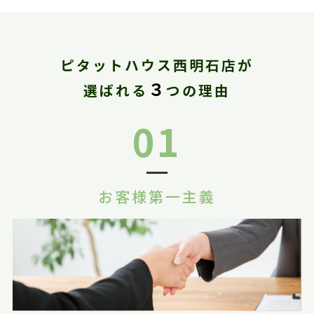
ピタットハウス西明石店が
３
選ばれる
つの理由
01
お客様第一主義