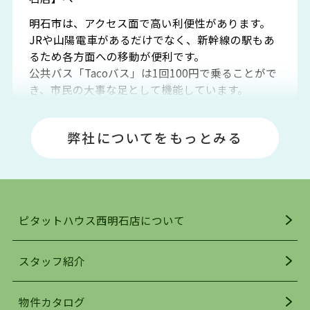
明石市は、アクセス面で高い利便性があります。
JRや山陽電車があるだけでなく、新幹線の駅もあ
るため各方面への移動が便利です。
公共バス「Tacoバス」は1回100円で乗ることがで
き、市民の大事な足として機能しています。
明石エリアは海沿いに位置しているため、海水浴
場や釣りスポットが多くあります。JR「大久保
弊社についてをもっとみる
駅」周辺には、ビブレ・イオンをはじめとした買
い物施設も多くあり、買い物にも困りません。
アクセス・趣味・レジャー・買い物、全てがバラ
ンスよく揃っているのが、明石市の住みやすさ・
人気の理由です。
ピタットハウス西明石店について
明石駅・西明石駅を中心に、明石市・神戸市西区
でお部屋探している方は、ぜひ当ＨＰにて物件を
お探しになってください。弊社は、スタッフの平
スタッフ紹介
均年齢も若く、お客様の事を第一に考え、毎日新
着の物件の情報をリサーチし、ＨＰにて随時更新
物件カタログ
を行っており地域最大級の情報取扱量を誇ってお