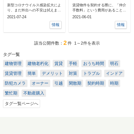
来る趣味を見付けよう♪
方法☆
新型コロナウイルス感染拡大によ
賃貸物件を契約する際に、「仲介
り、まだ外出への不安は拭えませ
手数料」という費用があることに
んね。今まで自粛生活を送ってき
お気付きでしょうか。賃貸物件を
2021-07-24
2021-06-01
たなかで、...
探す際に利...
情報
情報
2
該当公開件数：
件
1～2
件を表示
タグ一覧
建物管理
建物老朽化
賃貸
手軽
おうち時間
明石
賃貸管理
簡単
デメリット
対策
トラブル
インドア
防犯カメラ
オーナー
引越
閑散期
契約時期
時期
繁忙期
不動産購入
タグ一覧ページへ