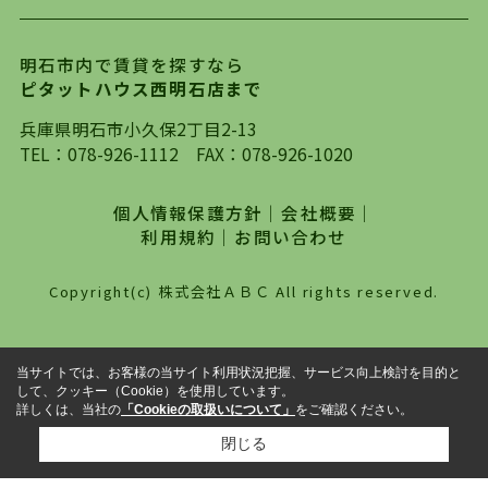
ります。店頭で限られた物件をご紹介する、従来
の不動産のスタイルではなく、まずは、お客様ご
明石市内で賃貸を探すなら
自身でインターネットを利用し、理想のお部屋を
ピタットハウス西明石店まで
探していただき、選択していただいた物件情報に
対して、専門知識を持ったスタッフがサポートさ
兵庫県明石市小久保2丁目2-13
せていただくスタイルを心がけております。私た
TEL：
078-926-1112
FAX：078-926-1020
ちピタットハウス西明石店が大切にしていること
は、一度だけでは終わらない、お客様との末長い
個人情報保護方針
｜
会社概要
｜
お付き合いです。初めての一人暮らしから、就
利用規約
｜
お問い合わせ
職・ご結婚・売買物件の購入、などなど一生涯に
わたる、良きアドバイザーとして、地域に密着し
Copyright(c) 株式会社ＡＢＣ All rights reserved.
た営業スタイルで様々なお役立ちができればと強
く思っております。ぜひ、明石市・神戸市西区で
物件をお探しになってる方は、お気軽にお問い合
当サイトでは、お客様の当サイト利用状況把握、サービス向上検討を目的と
わせください。
して、クッキー（Cookie）を使用しています。
詳しくは、当社の
「Cookieの取扱いについて」
をご確認ください。
閉じる