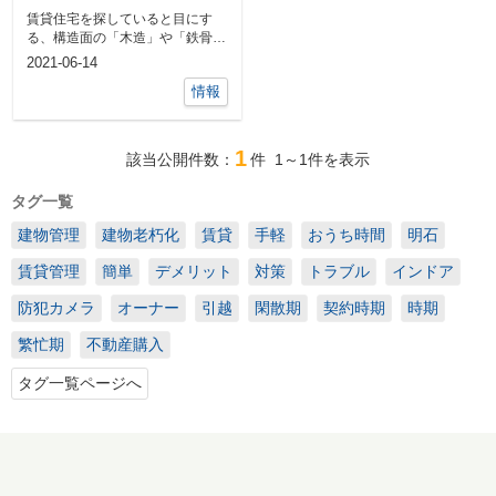
いはどちらがオスス
賃貸住宅を探していると目にす
メ？
る、構造面の「木造」や「鉄骨
造」といった文字。なんとなくの
2021-06-14
違いはわかるけ...
情報
1
該当公開件数：
件
1～1
件を表示
タグ一覧
建物管理
建物老朽化
賃貸
手軽
おうち時間
明石
賃貸管理
簡単
デメリット
対策
トラブル
インドア
防犯カメラ
オーナー
引越
閑散期
契約時期
時期
繁忙期
不動産購入
タグ一覧ページへ