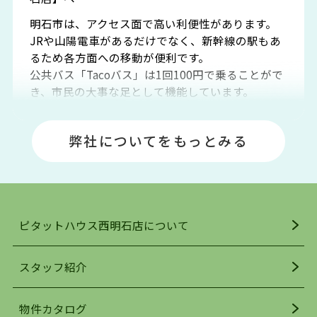
明石市は、アクセス面で高い利便性があります。
JRや山陽電車があるだけでなく、新幹線の駅もあ
るため各方面への移動が便利です。
公共バス「Tacoバス」は1回100円で乗ることがで
き、市民の大事な足として機能しています。
明石エリアは海沿いに位置しているため、海水浴
場や釣りスポットが多くあります。JR「大久保
弊社についてをもっとみる
駅」周辺には、ビブレ・イオンをはじめとした買
い物施設も多くあり、買い物にも困りません。
アクセス・趣味・レジャー・買い物、全てがバラ
ンスよく揃っているのが、明石市の住みやすさ・
人気の理由です。
ピタットハウス西明石店について
明石駅・西明石駅を中心に、明石市・神戸市西区
でお部屋探している方は、ぜひ当ＨＰにて物件を
お探しになってください。弊社は、スタッフの平
スタッフ紹介
均年齢も若く、お客様の事を第一に考え、毎日新
着の物件の情報をリサーチし、ＨＰにて随時更新
物件カタログ
を行っており地域最大級の情報取扱量を誇ってお