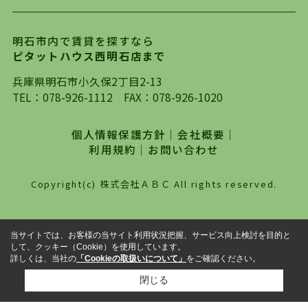
ります。店頭で限られた物件をご紹介する、従来
の不動産のスタイルではなく、まずは、お客様ご
明石市内で賃貸を探すなら
自身でインターネットを利用し、理想のお部屋を
ピタットハウス西明石店まで
探していただき、選択していただいた物件情報に
対して、専門知識を持ったスタッフがサポートさ
兵庫県明石市小久保2丁目2-13
せていただくスタイルを心がけております。私た
TEL：
078-926-1112
FAX：078-926-1020
ちピタットハウス西明石店が大切にしていること
は、一度だけでは終わらない、お客様との末長い
個人情報保護方針
｜
会社概要
｜
お付き合いです。初めての一人暮らしから、就
利用規約
｜
お問い合わせ
職・ご結婚・売買物件の購入、などなど一生涯に
わたる、良きアドバイザーとして、地域に密着し
Copyright(c) 株式会社ＡＢＣ All rights reserved.
た営業スタイルで様々なお役立ちができればと強
く思っております。ぜひ、明石市・神戸市西区で
物件をお探しになってる方は、お気軽にお問い合
当サイトでは、お客様の当サイト利用状況把握、サービス向上検討を目的と
わせください。
して、クッキー（Cookie）を使用しています。
詳しくは、当社の
「Cookieの取扱いについて」
をご確認ください。
閉じる