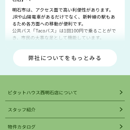
明石市は、アクセス面で高い利便性があります。
JRや山陽電車があるだけでなく、新幹線の駅もあ
るため各方面への移動が便利です。
公共バス「Tacoバス」は1回100円で乗ることがで
き、市民の大事な足として機能しています。
明石エリアは海沿いに位置しているため、海水浴
場や釣りスポットが多くあります。JR「大久保
弊社についてをもっとみる
駅」周辺には、ビブレ・イオンをはじめとした買
い物施設も多くあり、買い物にも困りません。
アクセス・趣味・レジャー・買い物、全てがバラ
ンスよく揃っているのが、明石市の住みやすさ・
人気の理由です。
ピタットハウス西明石店について
明石駅・西明石駅を中心に、明石市・神戸市西区
でお部屋探している方は、ぜひ当ＨＰにて物件を
お探しになってください。弊社は、スタッフの平
スタッフ紹介
均年齢も若く、お客様の事を第一に考え、毎日新
着の物件の情報をリサーチし、ＨＰにて随時更新
物件カタログ
を行っており地域最大級の情報取扱量を誇ってお