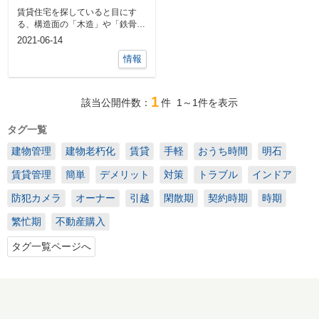
いはどちらがオスス
賃貸住宅を探していると目にす
メ？
る、構造面の「木造」や「鉄骨
造」といった文字。なんとなくの
2021-06-14
違いはわかるけ...
情報
1
該当公開件数：
件
1～1
件を表示
タグ一覧
建物管理
建物老朽化
賃貸
手軽
おうち時間
明石
賃貸管理
簡単
デメリット
対策
トラブル
インドア
防犯カメラ
オーナー
引越
閑散期
契約時期
時期
繁忙期
不動産購入
タグ一覧ページへ