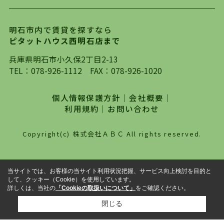
ります。店頭で限られた物件をご紹介する、従来
の不動産のスタイルではなく、まずは、お客様ご
明石市内で賃貸を探すなら
自身でインターネットを利用し、理想のお部屋を
ピタットハウス西明石店まで
探していただき、選択していただいた物件情報に
対して、専門知識を持ったスタッフがサポートさ
兵庫県明石市小久保2丁目2-13
せていただくスタイルを心がけております。私た
TEL：
078-926-1112
FAX：078-926-1020
ちピタットハウス西明石店が大切にしていること
は、一度だけでは終わらない、お客様との末長い
個人情報保護方針
｜
会社概要
｜
お付き合いです。初めての一人暮らしから、就
利用規約
｜
お問い合わせ
職・ご結婚・売買物件の購入、などなど一生涯に
わたる、良きアドバイザーとして、地域に密着し
Copyright(c) 株式会社ＡＢＣ All rights reserved.
た営業スタイルで様々なお役立ちができればと強
く思っております。ぜひ、明石市・神戸市西区で
物件をお探しになってる方は、お気軽にお問い合
当サイトでは、お客様の当サイト利用状況把握、サービス向上検討を目的と
わせください。
して、クッキー（Cookie）を使用しています。
詳しくは、当社の
「Cookieの取扱いについて」
をご確認ください。
閉じる