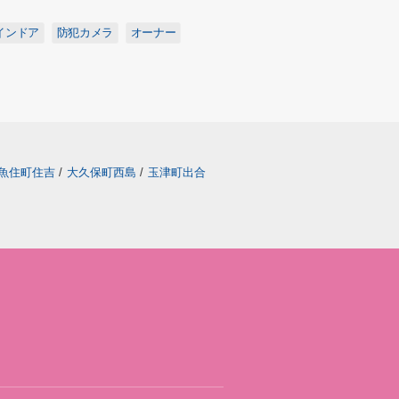
インドア
防犯カメラ
オーナー
魚住町住吉
/
大久保町西島
/
玉津町出合