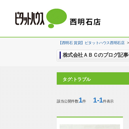
【西明石 賃貸】ピタットハウス西明石店
株式会社ＡＢＣのブログ記事一
タグ:トラブル
1
1-1
該当公開件数
件
件表示