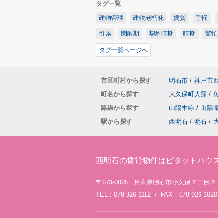
タグ一覧
建物管理
建物老朽化
賃貸
手軽
引越
閑散期
契約時期
時期
繁忙
タグ一覧ページへ
市区町村から探す
明石市
/
神戸市
町名から探す
大久保町大窪
/
路線から探す
山陽本線
/
山陽
駅から探す
西明石
/
明石
/
西明石の賃貸物件はピタットハウ
〒673-0005 兵庫県明石市小久保２丁目
TEL：078-926-1112 / FAX：078-926-1020