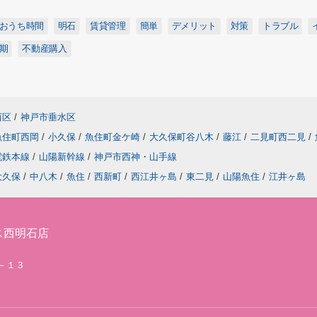
おうち時間
明石
賃貸管理
簡単
デメリット
対策
トラブル
期
不動産購入
西区
/
神戸市垂水区
魚住町西岡
/
小久保
/
魚住町金ケ崎
/
大久保町谷八木
/
藤江
/
二見町西二見
/
電鉄本線
/
山陽新幹線
/
神戸市西神・山手線
大久保
/
中八木
/
魚住
/
西新町
/
西江井ヶ島
/
東二見
/
山陽魚住
/
江井ヶ島
ス西明石店
２－１３