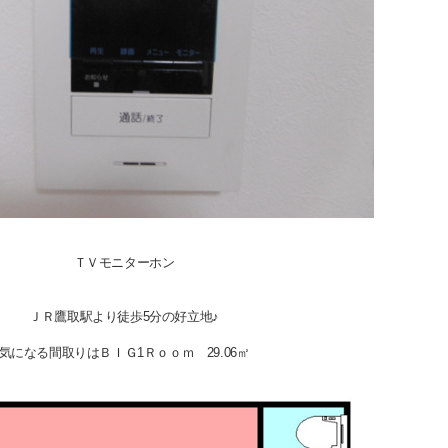
ＴＶモニターホン
ＪＲ鷹取駅より徒歩5分の好立地♪
気になる間取りはＢＩＧ1Ｒｏｏｍ 29.06㎡