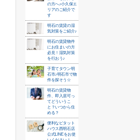
の方へ♪小久保エ
リアのご紹介で
す
明石の賃貸の湿
気対策をご紹介♪
明石の賃貸物件
にお住まいの方
必見！湿気対策
を行おう♪
子育てタウン明
石市♪明石市で物
件を探そう☆
明石の賃貸物
件、即入居可っ
てどういうこ
と？いつから住
める？
便利なピタット
ハウス西明石店
公式LINEをお使
いください！