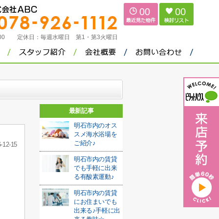
00
00
：00
定休日：
毎週水曜日 第1・第3火曜日
最新記事
明石市内のオス
スメ海水浴場を
ご紹介♪
-12-15
明石市内の賃貸
でも手軽に出来
る有酸素運動♪
明石市内の賃貸
にお住まいでも
出来る♪手軽に出