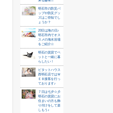
来る趣味☆
明石市の防災パ
ップや防災グッ
ズはご存知でし
ょうか？
20日は海の日♪
明石市内でオス
スメの海水浴場
をご紹介☆
明石の賃貸でペ
ットと一緒に暮
らしたい！
ピタットハウス
西明石店ではＷ
ＥＢ接客を行っ
ております♪
７日は七夕☆彡
明石の賃貸にお
住まいの方も飾
り付けをして楽
しもう♪