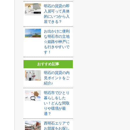
明石の賃貸の即
入居可って具体
的にいつから入
居できる？
お出かけに便利
な明石市の立地
☆姫路や神戸に
も行きやすいで
す！
おすすめ記事
明石の賃貸の内
見ポイントをご
紹介♪
明石市でひとり
暮らしをした
い！どんな間取
りや環境が最
適？
西明石エリアで
お部屋をお探し