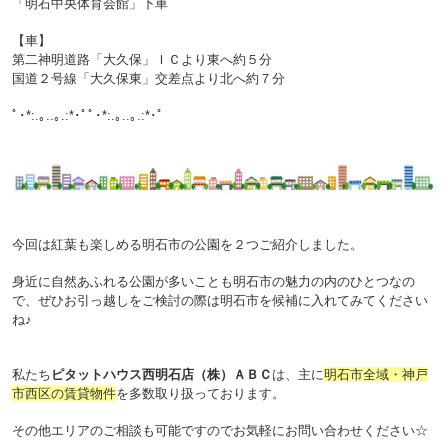
「明石中央体育会館」下車
【車】
第二神明道路「大久保」ＩＣより東へ約５分
国道２号線「大久保東」交差点より北へ約７分
ﾟ･*:.｡..｡.:*･ﾟﾟ･*:.｡..｡.:*･ﾟ
今回は紅葉も楽しめる明石市の公園を２つご紹介しました。
身近に自然あふれる公園が多いことも明石市の魅力の内のひとつなの
で、
ぜひお引っ越しをご検討の際は明石市を候補に入れてみてください
ね♪
私たち
ピタットハウス西明石店（株）ＡＢＣ
は、主に
明石市全域・神戸
市西区の賃貸物件
を多数取り扱っております。
その他エリアのご相談も可能ですのでお気軽にお問い合わせください☆