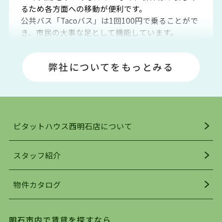
るため各方面への移動が便利です。
公共バス「Tacoバス」は1回100円で乗ることがで
き、市民の大事な足として機能しています。
明石エリアは海沿いに位置しているため、海水浴
場や釣りスポットが多くあります。JR「大久保
弊社についてをもっとみる
駅」周辺には、ビブレ・イオンをはじめとした買
い物施設も多くあり、買い物にも困りません。
アクセス・趣味・レジャー・買い物、全てがバラ
ンスよく揃っているのが、明石市の住みやすさ・
人気の理由です。
ピタットハウス西明石店について
明石駅・西明石駅を中心に、明石市・神戸市西区
でお部屋探している方は、ぜひ当ＨＰにて物件を
お探しになってください。弊社は、スタッフの平
スタッフ紹介
均年齢も若く、お客様の事を第一に考え、毎日新
着の物件の情報をリサーチし、ＨＰにて随時更新
物件カタログ
を行っており地域最大級の情報取扱量を誇ってお
ります。店頭で限られた物件をご紹介する、従来
の不動産のスタイルではなく、まずは、お客様ご
明石市内で賃貸を探すなら