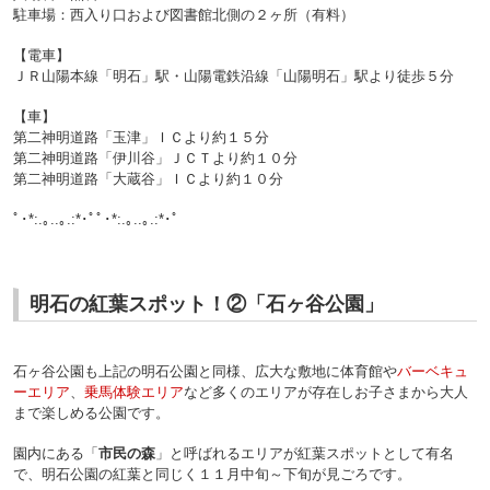
駐車場：西入り口および図書館北側の２ヶ所（有料）
【電車】
ＪＲ山陽本線「明石」駅・山陽電鉄沿線「山陽明石」駅より徒歩５分
【車】
第二神明道路「玉津」ＩＣより約１５分
第二神明道路「伊川谷」ＪＣＴより約１０分
第二神明道路「大蔵谷」ＩＣより約１０分
ﾟ･*:.｡..｡.:*･ﾟﾟ･*:.｡..｡.:*･ﾟ
明石の紅葉スポット！②「石ヶ谷公園」
石ヶ谷公園も上記の明石公園と同様、広大な敷地に体育館や
バーベキュ
ーエリア
、
乗馬体験エリア
など多くのエリアが存在しお子さまから大人
まで楽しめる公園です。
園内にある「
市民の森
」と呼ばれるエリアが紅葉スポットとして有名
で、明石公園の紅葉と同じく１１月中旬～下旬が見ごろです。