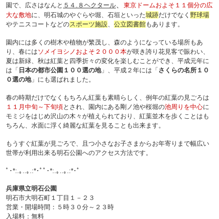
、
園で、
広さはなんと
５４.８ヘクタール
東京ドームおよそ１１個分の広
大な敷地
に、明石城のやぐらや堀、石垣といった
城跡
だけでなく
野球場
やテニスコートなどの
スポーツ施設
、
公立図書館
もあります。
園内には多くの樹木や植物が繁茂し、森のようになっている場所もあ
り、春には
ソメイヨシノおよそ２０００本
が咲き誇り花見客で賑わい、
夏は新緑、秋は紅葉と四季折々の変化を楽しむことができ、
平成元年に
は「
日本の都市公園１００選の地
」、平成２年には「
さくらの名所１０
０選の地
」にも選ばれました。
春の時期だけでなくもちろん紅葉も素晴らしく、例年の紅葉の見ごろは
１１月中旬～下旬頃
とされ、
園内にある剛ノ池や桜堀の
池周りを中心
に
モミジをはじめ沢山の木々が植えられており、紅葉並木を歩くことはも
ちろん、水面に浮く綺麗な紅葉を見ることも出来ます。
もうすぐ紅葉が見ごろで、且つ
小さなお子さまからお年寄りまで幅広い
世帯が利用出来る明石公園へのアクセス方法です。
ﾟ･*:.｡..｡.:*･ﾟﾟ･*:.｡..｡.:*･ﾟ
兵庫県立明石公園
明石市大明石町１丁目１－２３
営業・開場時間：５時３０分～２３時
入場料：無料