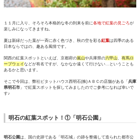
１１月に入り、そろそろ本格的な冬の到来を前に
各地で紅葉の見ごろ
が
楽しみになってきますね。
夏は新緑だった葉が一斉に赤く色づき、秋の空を彩る
紅葉
は四季のある
日本ならではの、趣ある風情です。
関西の紅葉スポットといえば、京都府の
嵐山
や兵庫県の
六甲山
、
有馬ロ
ープウェイ
などが有名ですが、なかなか遠くて行けない…ということも
あるかと思います。
そこで今回は、弊社ピタットハウス西明石(株)ＡＢＣの店舗がある「
兵庫
県明石市
」で紅葉スポットを探してみましたのでご参考になれば幸いで
す♪
明石の紅葉スポット！①「明石公園」
明石公園
は、国の史跡である「明石城」の跡を整備して造られた都市公