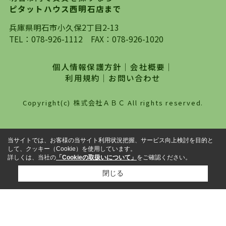
自身でインターネットを利用し、理想のお部屋を
ピタットハウス西明石店まで
探していただき、選択していただいた物件情報に
対して、専門知識を持ったスタッフがサポートさ
兵庫県明石市小久保2丁目2-13
せていただくスタイルを心がけております。私た
TEL：
078-926-1112
FAX：078-926-1020
ちピタットハウス西明石店が大切にしていること
は、一度だけでは終わらない、お客様との末長い
個人情報保護方針
｜
会社概要
｜
お付き合いです。初めての一人暮らしから、就
利用規約
｜
お問い合わせ
職・ご結婚・売買物件の購入、などなど一生涯に
わたる、良きアドバイザーとして、地域に密着し
Copyright(c) 株式会社ＡＢＣ All rights reserved.
た営業スタイルで様々なお役立ちができればと強
く思っております。ぜひ、明石市・神戸市西区で
物件をお探しになってる方は、お気軽にお問い合
当サイトでは、お客様の当サイト利用状況把握、サービス向上検討を目的と
わせください。
して、クッキー（Cookie）を使用しています。
詳しくは、当社の
「Cookieの取扱いについて」
をご確認ください。
閉じる