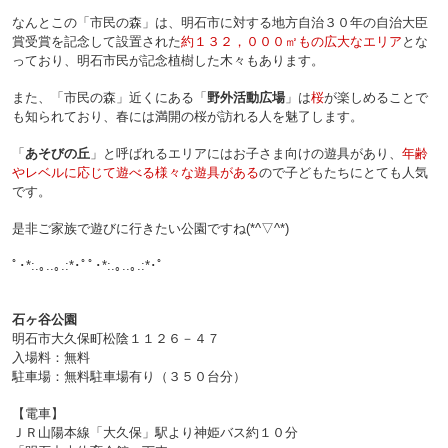
なんとこの「市民の森」は、明石市に対する地方自治３０年の自治大臣
賞受賞を記念して設置された
約１３２，０００㎡もの広大なエリア
とな
っており、明石市民が記念植樹した木々もあります。
また、「市民の森」近くにある「
野外活動広場
」は
桜
が楽しめることで
も知られており、春には満開の桜が訪れる人を魅了します。
「
あそびの丘
」と呼ばれるエリアにはお子さま向けの遊具があり、
年齢
やレベルに応じて遊べる様々な遊具がある
ので子どもたちにとても人気
です。
是非ご家族で遊びに行きたい公園ですね(*^▽^*)
ﾟ･*:.｡..｡.:*･ﾟﾟ･*:.｡..｡.:*･ﾟ
石ヶ谷公園
明石市大久保町松陰１１２６－４７
入場料：無料
駐車場：無料駐車場有り（３５０台分）
【電車】
ＪＲ山陽本線「大久保」駅より神姫バス約１０分