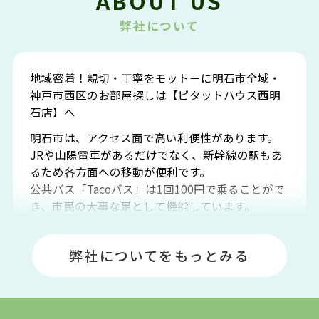
ABOUT US
弊社について
地域密着！親切・丁寧をモットーに明石市全域・
神戸市西区のお部屋探しは【ピタットハウス西明
石店】へ
明石市は、アクセス面で高い利便性があります。
JRや山陽電車があるだけでなく、新幹線の駅もあ
るため各方面への移動が便利です。
公共バス「Tacoバス」は1回100円で乗ることがで
き、市民の大事な足として機能しています。
明石エリアは海沿いに位置しているため、海水浴
場や釣りスポットが多くあります。JR「大久保
弊社についてをもっとみる
駅」周辺には、ビブレ・イオンをはじめとした買
い物施設も多くあり、買い物にも困りません。
アクセス・趣味・レジャー・買い物、全てがバラ
ンスよく揃っているのが、明石市の住みやすさ・