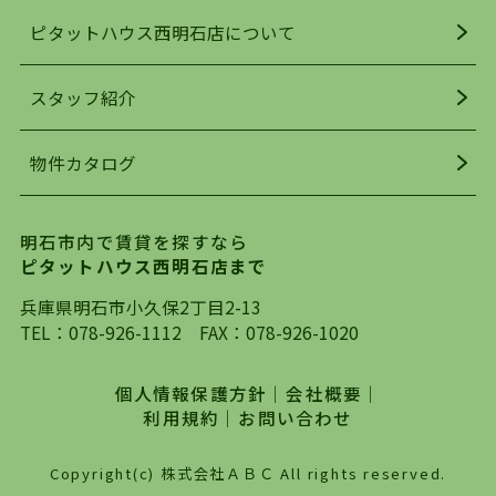
人気の理由です。
ピタットハウス西明石店について
明石駅・西明石駅を中心に、明石市・神戸市西区
でお部屋探している方は、ぜひ当ＨＰにて物件を
お探しになってください。弊社は、スタッフの平
スタッフ紹介
均年齢も若く、お客様の事を第一に考え、毎日新
着の物件の情報をリサーチし、ＨＰにて随時更新
物件カタログ
を行っており地域最大級の情報取扱量を誇ってお
ります。店頭で限られた物件をご紹介する、従来
の不動産のスタイルではなく、まずは、お客様ご
明石市内で賃貸を探すなら
自身でインターネットを利用し、理想のお部屋を
ピタットハウス西明石店まで
探していただき、選択していただいた物件情報に
対して、専門知識を持ったスタッフがサポートさ
兵庫県明石市小久保2丁目2-13
せていただくスタイルを心がけております。私た
TEL：
078-926-1112
FAX：078-926-1020
ちピタットハウス西明石店が大切にしていること
は、一度だけでは終わらない、お客様との末長い
個人情報保護方針
｜
会社概要
｜
お付き合いです。初めての一人暮らしから、就
利用規約
｜
お問い合わせ
職・ご結婚・売買物件の購入、などなど一生涯に
わたる、良きアドバイザーとして、地域に密着し
Copyright(c) 株式会社ＡＢＣ All rights reserved.
た営業スタイルで様々なお役立ちができればと強