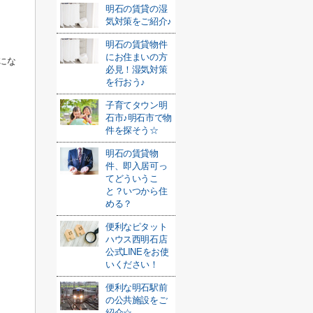
明石の賃貸の湿
気対策をご紹介♪
明石の賃貸物件
にお住まいの方
にな
必見！湿気対策
を行おう♪
子育てタウン明
石市♪明石市で物
件を探そう☆
明石の賃貸物
件、即入居可っ
てどういうこ
と？いつから住
める？
便利なピタット
ハウス西明石店
公式LINEをお使
いください！
便利な明石駅前
の公共施設をご
紹介☆