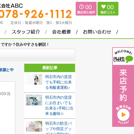
00
00
：00
定休日：
毎週水曜日 第1・第3火曜日
うですか？住みやすさを解説！
最新記事
新築と中
明石市内の賃貸
でも手軽に出来
る有酸素運動♪
-03-31
明石市内の賃貸
にお住まいでも
出来る♪手軽に出
来る趣味☆
明石市の防災パ
ップや防災グッ