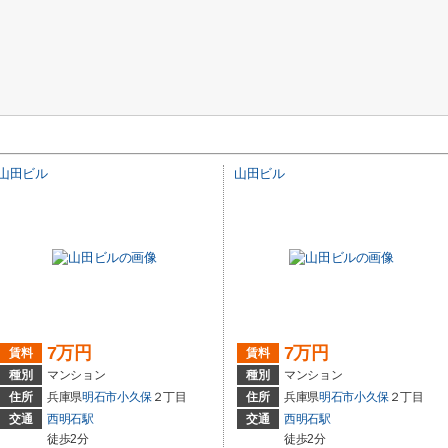
山田ビル
山田ビル
7万円
7万円
賃料
賃料
種別
マンション
種別
マンション
住所
兵庫県
明石市
小久保
２丁目
住所
兵庫県
明石市
小久保
２丁目
交通
西明石駅
交通
西明石駅
徒歩2分
徒歩2分