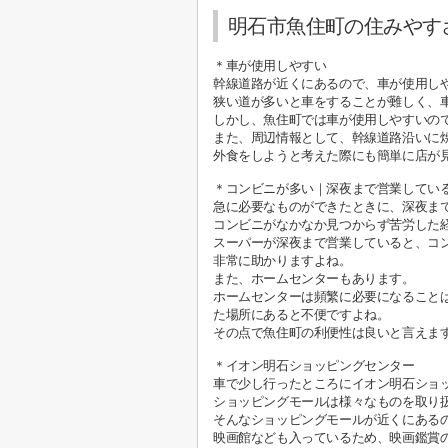
明石市魚住町の住みやす
＊車が使用しやすい
幹線道路が近くにあるので、車が使用し
狭い道が多いと車をすることが難しく、
しかし、魚住町では車が使用しやすいの
また、周辺情報として、幹線道路沿いに
外食をしようと考えた際にも簡単に店が
＊コンビニが多い｜深夜まで営業してい
急に必要なものができたときに、深夜ま
コンビニがなかなか見つからず苦労した
スーパーが深夜まで営業していると、コ
非常に助かりますよね。
また、ホームセンターもあります。
ホームセンターは頻繁に必要になること
た場所にあると不便ですよね。
その点で魚住町の利便性は良いと言えま
＊イオン明石ショッピングセンター
車で少し行ったところにイオン明石ショ
ショッピングモールは様々なものを取り
そんなショッピングモールが近くにある
映画館なども入っているため、映画鑑賞