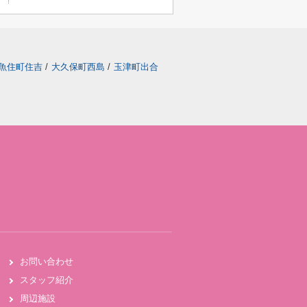
魚住町住吉
/
大久保町西島
/
玉津町出合
お問い合わせ
スタッフ紹介
周辺施設