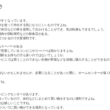
さ
やすくなっています。
車を使って外出する気になりにくいものですよね。
で休日などの車を使用して出かけることができ、気分転換もできるでしょう。
焼肉や回転寿司などの飲食店がある。
見つかるので大変便利です。
るスーパーがある
で営業しているコンビニやスーパーは助かりますよね。
経験をお持ちの方も多いのではないでしょうか。
ンビニでは買うことのできない生物や野菜などを深夜に購入することができるの
はないかもしれませんが、必要になることがあった際に、ホームセンターが遠く
すね。
ッピングセンターがあります。
扱っているので、休日などにまとめて買い物をするのに便利ですよね。
のは嬉しいことですね。
のついでに買い物ができる場所となっています。