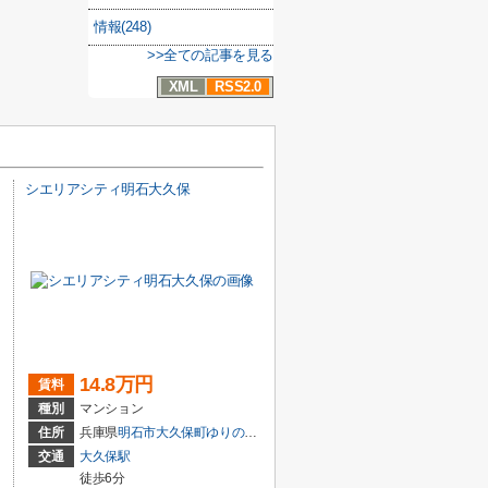
情報(248)
>>全ての記事を見る
XML
RSS2.0
シエリアシティ明石大久保
14.8万円
賃料
種別
マンション
住所
兵庫県
明石市
大久保町ゆりのき通
２丁目
交通
大久保駅
徒歩6分