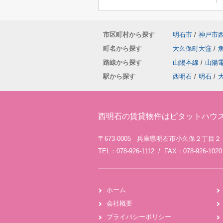
市区町村から探す
明石市
/
神戸市
町名から探す
大久保町大窪
/
路線から探す
山陽本線
/
山陽
駅から探す
西明石
/
明石
/
西明石の賃貸物件はピタットハウ
〒673-0005 兵庫県明石市小久保２丁目
TEL：078-926-1112 / FAX：078-926-1020
ホーム
会社概要
プライバシーポリシー