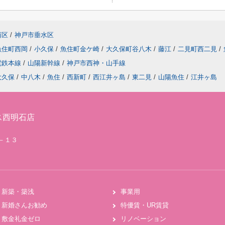
西区
/
神戸市垂水区
魚住町西岡
/
小久保
/
魚住町金ケ崎
/
大久保町谷八木
/
藤江
/
二見町西二見
/
電鉄本線
/
山陽新幹線
/
神戸市西神・山手線
大久保
/
中八木
/
魚住
/
西新町
/
西江井ヶ島
/
東二見
/
山陽魚住
/
江井ヶ島
ス西明石店
２－１３
新築・築浅
事業用
新婚さんお勧め
特優賃・UR賃貸
敷金礼金ゼロ
リノベーション