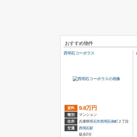
おすすめ物件
西明石コーポラス
9.8万円
賃料
種別
マンション
住所
兵庫県
明石市
西明石南町
２丁目
交通
西明石駅
徒歩2分