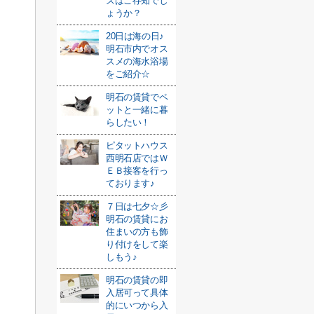
ズはご存知でし
ょうか？
20日は海の日♪
明石市内でオス
スメの海水浴場
をご紹介☆
明石の賃貸でペ
ットと一緒に暮
らしたい！
ピタットハウス
西明石店ではＷ
ＥＢ接客を行っ
ております♪
７日は七夕☆彡
明石の賃貸にお
住まいの方も飾
り付けをして楽
しもう♪
明石の賃貸の即
入居可って具体
的にいつから入