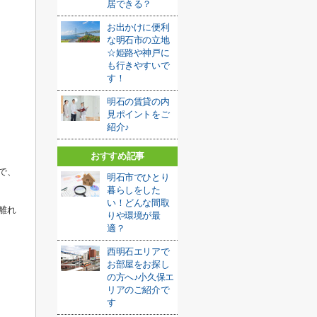
居できる？
お出かけに便利
な明石市の立地
☆姫路や神戸に
も行きやすいで
す！
明石の賃貸の内
見ポイントをご
紹介♪
おすすめ記事
で、
明石市でひとり
暮らしをした
い！どんな間取
離れ
りや環境が最
適？
西明石エリアで
お部屋をお探し
の方へ♪小久保エ
リアのご紹介で
す