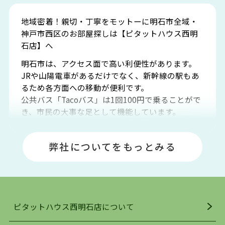
地域密着！親切・丁寧をモットーに明石市全域・
神戸市西区のお部屋探しは【ピタットハウス西明
石店】へ
明石市は、アクセス面で高い利便性があります。
JRや山陽電車があるだけでなく、新幹線の駅もあ
るため各方面への移動が便利です。
公共バス「Tacoバス」は1回100円で乗ることがで
き、市民の大事な足として機能しています。
明石エリアは海沿いに位置しているため、海水浴
場や釣りスポットが多くあります。JR「大久保
弊社についてをもっとみる
駅」周辺には、ビブレ・イオンをはじめとした買
い物施設も多くあり、買い物にも困りません。
アクセス・趣味・レジャー・買い物、全てがバラ
ンスよく揃っているのが、明石市の住みやすさ・
人気の理由です。
ピタットハウス西明石店について
明石駅・西明石駅を中心に、明石市・神戸市西区
でお部屋探している方は、ぜひ当ＨＰにて物件を