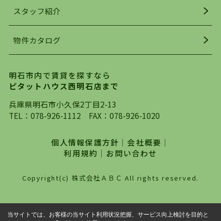
お探しになってください。弊社は、スタッフの平
スタッフ紹介
均年齢も若く、お客様の事を第一に考え、毎日新
着の物件の情報をリサーチし、ＨＰにて随時更新
物件カタログ
を行っており地域最大級の情報取扱量を誇ってお
ります。店頭で限られた物件をご紹介する、従来
の不動産のスタイルではなく、まずは、お客様ご
明石市内で賃貸を探すなら
自身でインターネットを利用し、理想のお部屋を
ピタットハウス西明石店まで
探していただき、選択していただいた物件情報に
対して、専門知識を持ったスタッフがサポートさ
兵庫県明石市小久保2丁目2-13
せていただくスタイルを心がけております。私た
TEL：
078-926-1112
FAX：078-926-1020
ちピタットハウス西明石店が大切にしていること
は、一度だけでは終わらない、お客様との末長い
個人情報保護方針
｜
会社概要
｜
お付き合いです。初めての一人暮らしから、就
利用規約
｜
お問い合わせ
職・ご結婚・売買物件の購入、などなど一生涯に
わたる、良きアドバイザーとして、地域に密着し
Copyright(c) 株式会社ＡＢＣ All rights reserved.
た営業スタイルで様々なお役立ちができればと強
く思っております。ぜひ、明石市・神戸市西区で
物件をお探しになってる方は、お気軽にお問い合
当サイトでは、お客様の当サイト利用状況把握、サービス向上検討を目的と
わせください。