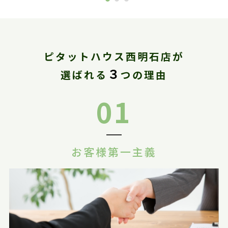
ピタットハウス西明石店が
３
選ばれる
つの理由
01
お客様第一主義