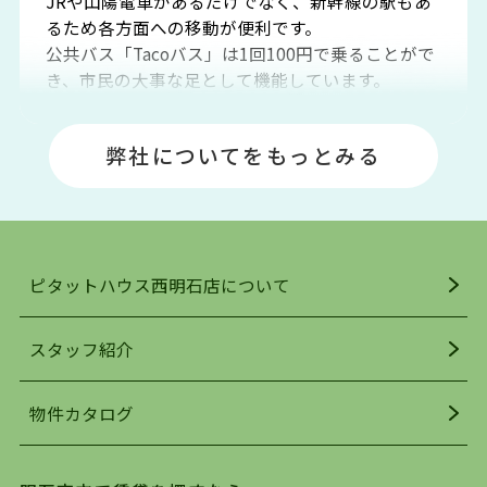
JRや山陽電車があるだけでなく、新幹線の駅もあ
るため各方面への移動が便利です。
公共バス「Tacoバス」は1回100円で乗ることがで
き、市民の大事な足として機能しています。
明石エリアは海沿いに位置しているため、海水浴
場や釣りスポットが多くあります。JR「大久保
弊社についてをもっとみる
駅」周辺には、ビブレ・イオンをはじめとした買
い物施設も多くあり、買い物にも困りません。
アクセス・趣味・レジャー・買い物、全てがバラ
ンスよく揃っているのが、明石市の住みやすさ・
人気の理由です。
ピタットハウス西明石店について
明石駅・西明石駅を中心に、明石市・神戸市西区
でお部屋探している方は、ぜひ当ＨＰにて物件を
お探しになってください。弊社は、スタッフの平
スタッフ紹介
均年齢も若く、お客様の事を第一に考え、毎日新
着の物件の情報をリサーチし、ＨＰにて随時更新
物件カタログ
を行っており地域最大級の情報取扱量を誇ってお
ります。店頭で限られた物件をご紹介する、従来
の不動産のスタイルではなく、まずは、お客様ご