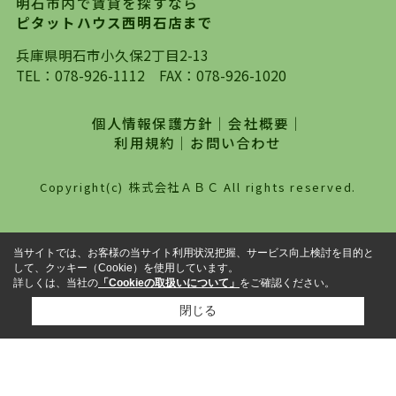
明石市内で賃貸を探すなら
自身でインターネットを利用し、理想のお部屋を
ピタットハウス西明石店まで
探していただき、選択していただいた物件情報に
対して、専門知識を持ったスタッフがサポートさ
兵庫県明石市小久保2丁目2-13
せていただくスタイルを心がけております。私た
TEL：
078-926-1112
FAX：078-926-1020
ちピタットハウス西明石店が大切にしていること
は、一度だけでは終わらない、お客様との末長い
個人情報保護方針
｜
会社概要
｜
お付き合いです。初めての一人暮らしから、就
利用規約
｜
お問い合わせ
職・ご結婚・売買物件の購入、などなど一生涯に
わたる、良きアドバイザーとして、地域に密着し
Copyright(c) 株式会社ＡＢＣ All rights reserved.
た営業スタイルで様々なお役立ちができればと強
く思っております。ぜひ、明石市・神戸市西区で
物件をお探しになってる方は、お気軽にお問い合
当サイトでは、お客様の当サイト利用状況把握、サービス向上検討を目的と
わせください。
して、クッキー（Cookie）を使用しています。
詳しくは、当社の
「Cookieの取扱いについて」
をご確認ください。
閉じる