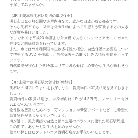
を探してみませんか。
【JR 山陽本線明石駅周辺の環境保全】
明石市は金ケ崎公園や瀬戸内海など、豊かな自然が残る都市です。
そんな明石市でも、近年は外来生物によって生態系が変化するどの大き
な影響を受けいました。
そこで市では平成23 年度より外来種であるミシシッピアカミミガメの
捕獲など防除対策を行っています。
また、市では外来種問題や生物多様性の概念、自然保護の必要性につい
て啓発するDVD を作成し、自然保護への取り組みの情報発信を行って
います。
自然環境が守られた明石駅エリアに暮らせば、心豊かな生活が送れそう
です。
【JR 山陽本線明石駅の賃貸物件情報】
明石駅の周辺に住まいをお探しなら、賃貸物件の家賃相場を見ておきま
しょう。
賃貸物件の家賃相場は、単身者向け 1R が 4.2万円、ファミリー向け
3LDKが 6.7万円です。
物件数も豊富なためペット可マンションや新築アパートなど、ご希望の
賃貸物件が見つかりすいでしょう。
海が近く、風光明媚で自然と都市生活のバランスに優れた明石駅周辺。
この街で、あなたも新生活を始めませんか。
住まい探しはピタットハウス西明石店がお手伝いいたします。