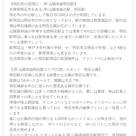
【明石市の玄関口・ JR 山陽本線明石駅】
兵庫県明石市を走る JR 山陽本線の駅、明石駅。
明石市の中心駅として毎日 50,000人の方が利用しています。
駅周辺は明石市の中心街となっており、駅の南側は商業施設が、駅の北
側は明石城跡のある明石公園が広がっています。
山陽新幹線が停車する西明石駅までは電車で4分ほどの距離ため、明石
駅周辺に暮らせば新幹線を使った遠方への旅行や、出張が多いビジネス
マンも便利でしょう。
駅周辺は「神戸大学付属小学校」や「明石市立明石小学校」など4校も
の小学校があり、教育環境にも恵まれ ています。
生活環境が整った明石駅周辺の賃貸物件は、ファミリーにお勧めです。
【JR 山陽本線明石駅エリアの憩いスポット・明石公園】
明石駅の北側に位置する緑豊かな公園が明石公園です。
面積は 54.8ヘクタールで、開園は大正 7年。
明石城跡を中心に造られた歴史ある都市公園です。
明石城の園内には多くの樹木や植物がえられ、夏には新緑、秋は紅葉と
四季折々の美しさを見せてくれます。
球場や陸上競技場、テニスコートなどスポーツやレクリエーションに利
用できる運動施設も整っており、明石市民の健康づくりにも一役買って
います。
春には公園内の池の周りを 1,000本ものソメイヨシノが咲き誇り、池の
周りを散策しながら、 ボートの上からなど、ゆったりとした気分でお
花見が楽めます。
そんな一息つける スポットがあるJR 山陽本線明石駅周辺で、賃貸物件