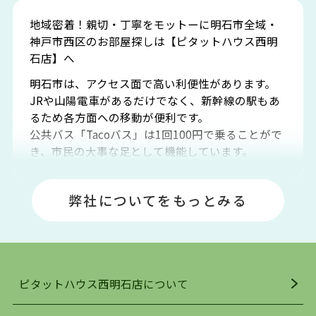
地域密着！親切・丁寧をモットーに明石市全域・
神戸市西区のお部屋探しは【ピタットハウス西明
石店】へ
明石市は、アクセス面で高い利便性があります。
JRや山陽電車があるだけでなく、新幹線の駅もあ
るため各方面への移動が便利です。
公共バス「Tacoバス」は1回100円で乗ることがで
き、市民の大事な足として機能しています。
明石エリアは海沿いに位置しているため、海水浴
場や釣りスポットが多くあります。JR「大久保
弊社についてをもっとみる
駅」周辺には、ビブレ・イオンをはじめとした買
い物施設も多くあり、買い物にも困りません。
アクセス・趣味・レジャー・買い物、全てがバラ
ンスよく揃っているのが、明石市の住みやすさ・
人気の理由です。
ピタットハウス西明石店について
明石駅・西明石駅を中心に、明石市・神戸市西区
でお部屋探している方は、ぜひ当ＨＰにて物件を