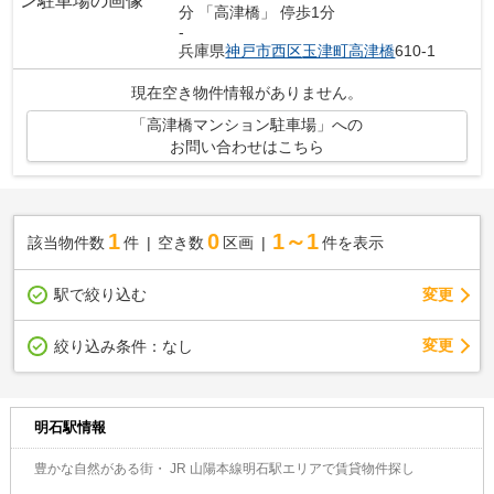
分 「高津橋」 停歩1分
-
兵庫県
神戸市西区
玉津町高津橋
610-1
現在空き物件情報がありません。
「高津橋マンション駐車場」への
お問い合わせはこちら
1
0
1～1
該当物件数
件
空き数
区画
件を表示
駅で絞り込む
変更
変更
絞り込み条件：
なし
明石駅情報
豊かな自然がある街・ JR 山陽本線明石駅エリアで賃貸物件探し