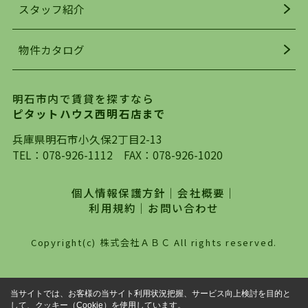
お探しになってください。弊社は、スタッフの平
スタッフ紹介
均年齢も若く、お客様の事を第一に考え、毎日新
着の物件の情報をリサーチし、ＨＰにて随時更新
物件カタログ
を行っており地域最大級の情報取扱量を誇ってお
ります。店頭で限られた物件をご紹介する、従来
の不動産のスタイルではなく、まずは、お客様ご
明石市内で賃貸を探すなら
自身でインターネットを利用し、理想のお部屋を
ピタットハウス西明石店まで
探していただき、選択していただいた物件情報に
対して、専門知識を持ったスタッフがサポートさ
兵庫県明石市小久保2丁目2-13
せていただくスタイルを心がけております。私た
TEL：
078-926-1112
FAX：078-926-1020
ちピタットハウス西明石店が大切にしていること
は、一度だけでは終わらない、お客様との末長い
個人情報保護方針
｜
会社概要
｜
お付き合いです。初めての一人暮らしから、就
利用規約
｜
お問い合わせ
職・ご結婚・売買物件の購入、などなど一生涯に
わたる、良きアドバイザーとして、地域に密着し
Copyright(c) 株式会社ＡＢＣ All rights reserved.
た営業スタイルで様々なお役立ちができればと強
く思っております。ぜひ、明石市・神戸市西区で
物件をお探しになってる方は、お気軽にお問い合
当サイトでは、お客様の当サイト利用状況把握、サービス向上検討を目的と
わせください。
して、クッキー（Cookie）を使用しています。