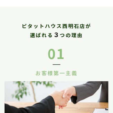
ピタットハウス西明石店が
３
選ばれる
つの理由
01
お客様第一主義