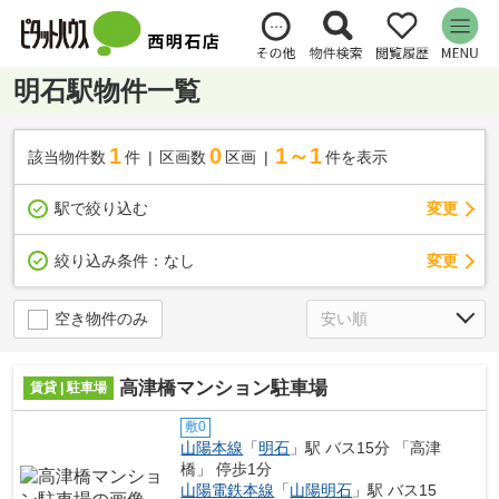
明石駅物件一覧
1
0
1～1
該当物件数
件
区画数
区画
件を表示
駅で絞り込む
変更
変更
絞り込み条件：
なし
空き物件のみ
高津橋マンション駐車場
賃貸 | 駐車場
敷0
山陽本線
「
明石
」駅 バス15分 「高津
橋」 停歩1分
山陽電鉄本線
「
山陽明石
」駅 バス15