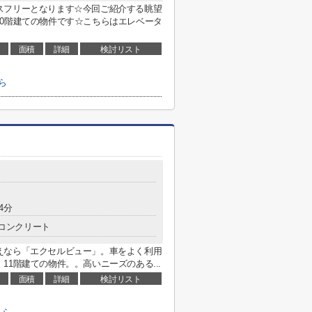
スフリーとなります☆今回ご紹介する眺望
0階建ての物件です☆こちらはエレベータ
面積
詳細
検討リスト
ら
4分
コンクリート
えなら「エクセルビュー」。車をよく利用
1階建ての物件。。高いニーズのある...
面積
詳細
検討リスト