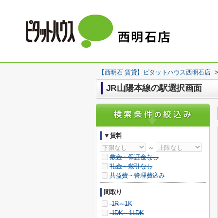
【西明石 賃貸】ピタットハウス西明石店
JR山陽本線の駅選択画面
▼賃料
～
敷金・保証金なし
礼金・敷引なし
共益費・管理費込み
間取り
1R～1K
1DK～1LDK