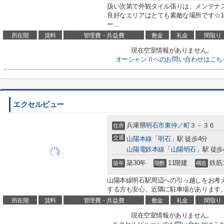
扱い次第で外観タイル張りは、メンテナ
良好なエリアはとても素敵な場所です☆1
ー...
所在階
賃料
管理費・共益費
敷金
礼金
間取り
現在空室情報がありません。
オーシャンⅡへのお問い合わせはこち
エクセルビュー
兵庫県
明石市
東仲ノ町
３－３６
住所
交通
山陽本線
「
明石
」駅 徒歩4分
山陽電鉄本線
「
山陽明石
」駅 徒歩
築30年
11階建
鉄筋
築年
階数
構造
山陽本線明石駅周辺への引っ越しをお考
する方も安心、近隣に駐車場があります。1
所在階
賃料
管理費・共益費
敷金
礼金
間取り
現在空室情報がありません。