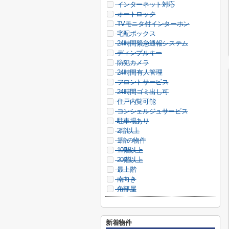
インターネット対応
オートロック
TVモニタ付インターホン
宅配ボックス
24時間緊急通報システム
ディンプルキー
防犯カメラ
24時間有人管理
フロントサービス
24時間ゴミ出し可
住戸内覧可能
コンシェルジュサービス
駐車場あり
2階以上
1階の物件
10階以上
20階以上
最上階
南向き
角部屋
新着物件