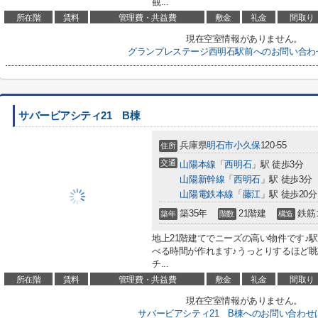
観...
所在階
賃料
管理費・共益費
敷金
礼金
間取り
現在空室情報がありません。
グランプレステージ西明石駅前へのお問い合わ
サバービアシティ21 B棟
兵庫県
明石市
小久保
120-55
住所
交通
山陽本線
「
西明石
」駅 徒歩3分
山陽新幹線
「
西明石
」駅 徒歩3分
山陽電鉄本線
「
藤江
」駅 徒歩20分
築35年
21階建
鉄筋
築年
階数
構造
地上21階建てでニーズの高い物件です♪
べる時間が作れます♪うっとりするほど
チ...
所在階
賃料
管理費・共益費
敷金
礼金
間取り
現在空室情報がありません。
サバービアシティ21 B棟へのお問い合わせ