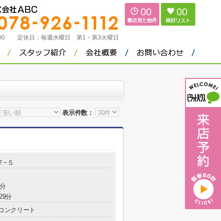
00
00
：00
定休日：
毎週水曜日 第1・第3火曜日
表示件数：
７−５
2分
29分
コンクリート