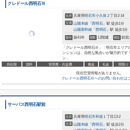
クレドール西明石Ⅲ
兵庫県
明石市
小久保
２丁目2-14
住所
交通
山陽本線
「
西明石
」駅 徒歩1分
山陽新幹線
「
西明石
」駅 徒歩1分
築41年
12階建
鉄筋
築年
階数
構造
「クレドール西明石Ⅲ」：明石市エリア
ンションは、自然な風合いが魅力的です
ン...
所在階
賃料
管理費・共益費
敷金
礼金
間取り
現在空室情報がありません。
クレドール西明石Ⅲへのお問い合わせは
サーパス西明石駅前
兵庫県
明石市
和坂
１丁目13-2
住所
交通
山陽本線
「
西明石
」駅 徒歩2分