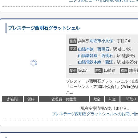
エクセルビューへのお問い合わせはこ
プレステージ西明石グラットシェル
兵庫県
明石市
小久保
１丁目7-4
住所
交通
山陽本線
「
西明石
」駅 徒歩4分
山陽新幹線
「
西明石
」駅 徒歩4分
山陽電鉄本線
「
藤江
」駅 徒歩23分
築23年
15階建
鉄骨
築年
階数
構造
プレステージ西明石グラットシェル：山
「ローソンストア100小久保1」(259m
こ...
所在階
賃料
管理費・共益費
敷金
礼金
間取り
現在空室情報がありません。
プレステージ西明石グラットシェルへのお問い合