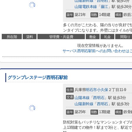
山陽新幹線
「
西明石
」駅 徒歩2分
山陽電鉄本線
「
藤江
」駅 徒歩24分
築21年
14階建
鉄筋
築年
階数
構造
多くの方がこだわる、陽の当りが良好で
ンタイプになります。外壁にはタイルが張
所在階
賃料
管理費・共益費
敷金
礼金
間取り
現在空室情報がありません。
サーパス西明石駅前へのお問い合わせは
グランプレステージ西明石駅前
兵庫県
明石市
小久保
２丁目11-9
住所
交通
山陽本線
「
西明石
」駅 徒歩3分
山陽新幹線
「
西明石
」駅 徒歩3分
築25年
13階建
鉄骨
築年
階数
構造
防犯対策もバッチリなマンションタイプ
上13階建ての物件！駅まで3分と、駅近