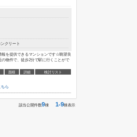
コンクリート
情報を提供できるマンションです☆眺望良
近の物件で、徒歩2分で駅に行くことがで
面積
詳細
検討リスト
こちら
9
1-9
該当公開件数
棟
棟表示