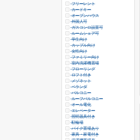
フリーレント
カードキー
オープンハウス
外国人可
ガスコンロ設置可
ルームシェア可
学生向け
カップル向け
女性向け
ファミリー向け
室内洗濯機置場
フローリング
ロフト付き
メゾネット
ベランダ
バルコニー
ルーフバルコニー
オール電化
エレベーター
照明器具付き
駐輪場
バイク置場あり
家具・家電付き