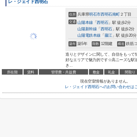
レ・ジェイド西明石
兵庫県
明石市
西明石南町
２丁目
住所
交通
山陽本線
「
西明石
」駅 徒歩2分
山陽新幹線
「
西明石
」駅 徒歩2分
山陽電鉄本線
「
藤江
」駅 徒歩20分
築5年
12階建
鉄筋
築年
階数
構造
造りとデザインに関して、自信をもって
好なエリアで魅力的です☆高ニーズな駅
き...
所在階
賃料
管理費・共益費
敷金
礼金
間取り
現在空室情報がありません。
レ・ジェイド西明石へのお問い合わせは