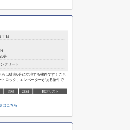
２丁目
8分
28分
コンクリート
ちらは徒歩6分に立地する物件です！こち
ートロック、エレベーターがある物件で
面積
詳細
検討リスト
せはこちら