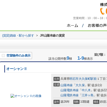
営業時間：
10：00～18
>
(賃貸)路線・駅から探す
>
JR山陽本線の賃貸
並び順：
空室物件のみ表示
9
1-9
該当公開件数
棟
棟表示
オーシャンⅡ
兵庫県
明石市
大久保町駅前
１丁目
住所
交通
山陽本線
「
大久保
」駅 徒歩1分
山陽電鉄本線
「
中八木
」駅 徒歩2
山陽電鉄本線
「
江井ヶ島
」駅 徒歩
築26年
10階建
鉄筋
築年
階数
構造