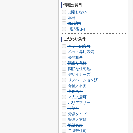
情報公開日
指定しない
本日
3日以内
1週間以内
こだわり条件
ペット飼育可
ペット専用設備
楽器相談
陽当り良好
閑静な住宅地
デザイナーズ
リノベーション済
保証人不要
事務所可
２人入居可
バリアフリー
分割可
分譲タイプ
管理人常駐
眺望良好
二世帯住宅