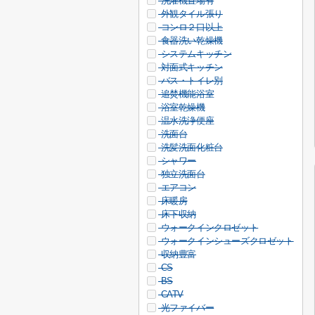
洗濯機置場有
外観タイル張り
コンロ２口以上
食器洗い乾燥機
システムキッチン
対面式キッチン
バス・トイレ別
追焚機能浴室
浴室乾燥機
温水洗浄便座
洗面台
洗髪洗面化粧台
シャワー
独立洗面台
エアコン
床暖房
床下収納
ウォークインクロゼット
ウォークインシューズクロゼット
収納豊富
CS
BS
CATV
光ファイバー