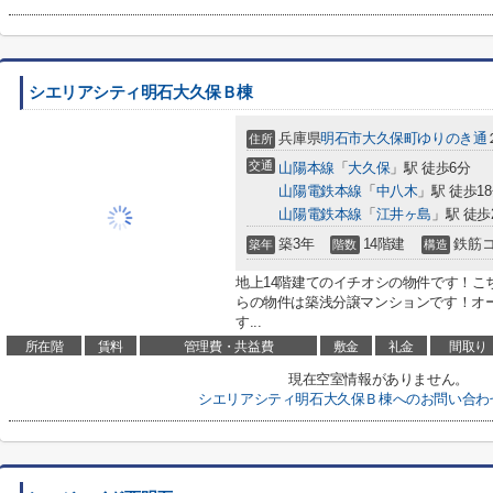
シエリアシティ明石大久保Ｂ棟
兵庫県
明石市
大久保町ゆりのき通
住所
交通
山陽本線
「
大久保
」駅 徒歩6分
山陽電鉄本線
「
中八木
」駅 徒歩1
山陽電鉄本線
「
江井ヶ島
」駅 徒歩
築3年
14階建
鉄筋
築年
階数
構造
地上14階建てのイチオシの物件です！こ
らの物件は築浅分譲マンションです！オ
す...
所在階
賃料
管理費・共益費
敷金
礼金
間取り
現在空室情報がありません。
シエリアシティ明石大久保Ｂ棟へのお問い合わ