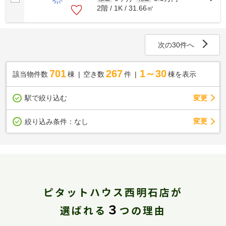
2階 / 1K / 31.66㎡
次の30件へ
701
267
1～30
該当物件数
棟
空き数
件
棟を表示
駅で絞り込む
変更
変更
絞り込み条件：
なし
ピタットハウス西明石店が
３
選ばれる
つの理由