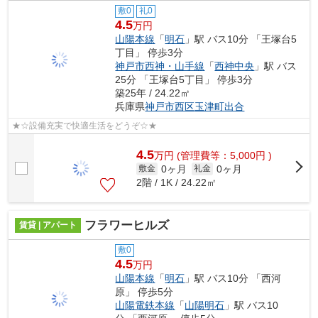
敷0
礼0
4.5
万円
山陽本線
「
明石
」駅 バス10分 「王塚台5
丁目」 停歩3分
神戸市西神・山手線
「
西神中央
」駅 バス
25分 「王塚台5丁目」 停歩3分
築25年 / 24.22㎡
兵庫県
神戸市西区
玉津町出合
★☆設備充実で快適生活をどうぞ☆★
4.5
万
円
(管理費等：5,000円 )
0ヶ月
0ヶ月
敷金
礼金
2階 / 1K / 24.22㎡
フラワーヒルズ
賃貸 | アパート
敷0
4.5
万円
山陽本線
「
明石
」駅 バス10分 「西河
原」 停歩5分
山陽電鉄本線
「
山陽明石
」駅 バス10