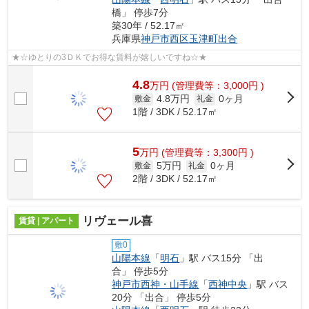
橋」 停歩7分
築30年 / 52.17㎡
兵庫県
神戸市西区
玉津町出合
★☆ゆとりの3ＤＫでお得な賃料が嬉しいですね☆★
4.8
万
円
(管理費等：3,000円 )
4.8万円
0ヶ月
敷金
礼金
1階 / 3DK / 52.17㎡
5
万
円
(管理費等：3,300円 )
5万円
0ヶ月
敷金
礼金
2階 / 3DK / 52.17㎡
リヴェール喜
賃貸 | アパート
敷0
山陽本線
「
明石
」駅 バス15分 「出
合」 停歩5分
神戸市西神・山手線
「
西神中央
」駅 バス
20分 「出合」 停歩5分