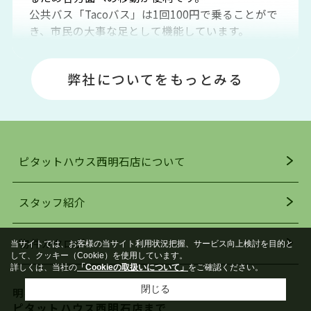
公共バス「Tacoバス」は1回100円で乗ることがで
き、市民の大事な足として機能しています。
明石エリアは海沿いに位置しているため、海水浴
場や釣りスポットが多くあります。JR「大久保
弊社についてをもっとみる
駅」周辺には、ビブレ・イオンをはじめとした買
い物施設も多くあり、買い物にも困りません。
アクセス・趣味・レジャー・買い物、全てがバラ
ンスよく揃っているのが、明石市の住みやすさ・
人気の理由です。
ピタットハウス西明石店について
明石駅・西明石駅を中心に、明石市・神戸市西区
でお部屋探している方は、ぜひ当ＨＰにて物件を
お探しになってください。弊社は、スタッフの平
スタッフ紹介
均年齢も若く、お客様の事を第一に考え、毎日新
着の物件の情報をリサーチし、ＨＰにて随時更新
物件カタログ
当サイトでは、お客様の当サイト利用状況把握、サービス向上検討を目的と
を行っており地域最大級の情報取扱量を誇ってお
して、クッキー（Cookie）を使用しています。
ります。店頭で限られた物件をご紹介する、従来
詳しくは、当社の
「Cookieの取扱いについて」
をご確認ください。
の不動産のスタイルではなく、まずは、お客様ご
閉じる
明石市内で賃貸を探すなら
自身でインターネットを利用し、理想のお部屋を
ピタットハウス西明石店まで