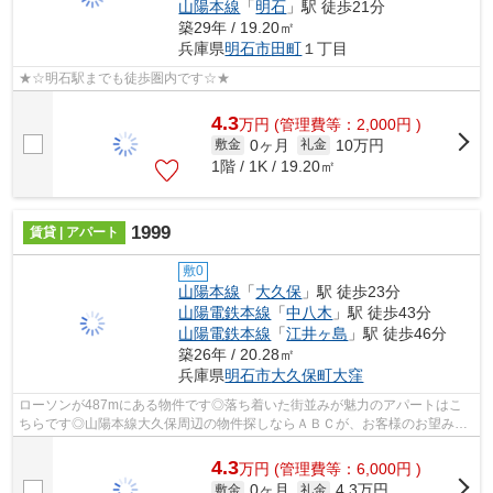
山陽本線
「
明石
」駅 徒歩21分
築29年 / 19.20㎡
兵庫県
明石市
田町
１丁目
★☆明石駅までも徒歩圏内です☆★
4.3
万
円
(管理費等：2,000円 )
0ヶ月
10万円
敷金
礼金
1階 / 1K / 19.20㎡
1999
賃貸 | アパート
敷0
山陽本線
「
大久保
」駅 徒歩23分
山陽電鉄本線
「
中八木
」駅 徒歩43分
山陽電鉄本線
「
江井ヶ島
」駅 徒歩46分
築26年 / 20.28㎡
兵庫県
明石市
大久保町大窪
ローソンが487mにある物件です◎落ち着いた街並みが魅力のアパートはこ
ちらです◎山陽本線大久保周辺の物件探しならＡＢＣが、お客様のお望みの
物件をご提供いたします◎078-926-1112かab...
4.3
万
円
(管理費等：6,000円 )
0ヶ月
4.3万円
敷金
礼金