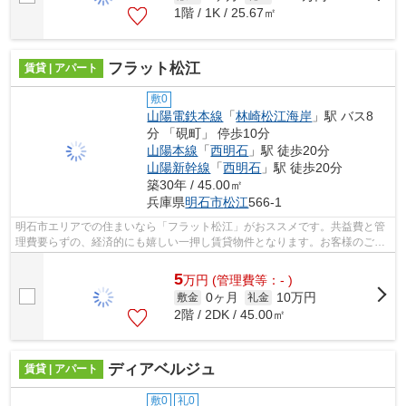
1階 / 1K / 25.67㎡
フラット松江
賃貸 | アパート
敷0
山陽電鉄本線
「
林崎松江海岸
」駅 バス8
分 「硯町」 停歩10分
山陽本線
「
西明石
」駅 徒歩20分
山陽新幹線
「
西明石
」駅 徒歩20分
築30年 / 45.00㎡
兵庫県
明石市
松江
566-1
明石市エリアでの住まいなら「フラット松江」がおススメです。共益費と管
理費要らずの、経済的にも嬉しい一押し賃貸物件となります。お客様のご希
望の賃貸物件の条件をお聞かせくださ...
5
万
円
(管理費等：- )
0ヶ月
10万円
敷金
礼金
2階 / 2DK / 45.00㎡
ディアベルジュ
賃貸 | アパート
敷0
礼0