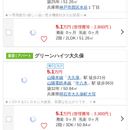
築25年 / 51.26㎡
兵庫県
神戸市西区
水谷
１丁目
★☆専用庭付♪嬉しい追い焚き機能付きのお部屋☆★
5.1
万
円
(管理費等：2,800円 )
0ヶ月
0ヶ月
敷金
礼金
2階 / 2LDK / 51.26㎡
グリーンハイツ大久保
賃貸 | アパート
敷0
礼0
5.1
万円
山陽本線
「
大久保
」駅 徒歩21分
山陽電鉄本線
「
中八木
」駅 徒歩36分
築32年 / 50.84㎡
兵庫県
明石市
大久保町大窪
★☆3ＤＫを2ＬＤＫに大改装。美麗な仕上がりです。☆★
5.1
万
円
(管理費等：3,300円 )
0ヶ月
0ヶ月
敷金
礼金
2階 / 3DK / 50.84㎡