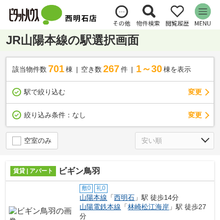
JR山陽本線の駅選択画面
701
267
1～30
該当物件数
棟
空き数
件
棟を表示
駅で絞り込む
変更
変更
絞り込み条件：
なし
空室のみ
ビギン鳥羽
賃貸 | アパート
敷0
礼0
山陽本線
「
西明石
」駅 徒歩14分
山陽電鉄本線
「
林崎松江海岸
」駅 徒歩27
分