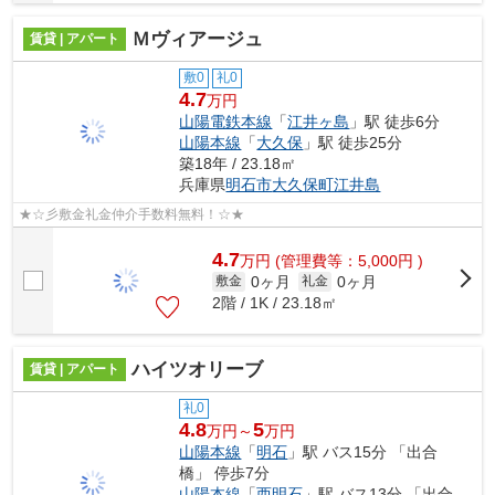
Ｍヴィアージュ
賃貸 | アパート
敷0
礼0
4.7
万円
山陽電鉄本線
「
江井ヶ島
」駅 徒歩6分
山陽本線
「
大久保
」駅 徒歩25分
築18年 / 23.18㎡
兵庫県
明石市
大久保町江井島
★☆彡敷金礼金仲介手数料無料！☆★
4.7
万
円
(管理費等：5,000円 )
0ヶ月
0ヶ月
敷金
礼金
2階 / 1K / 23.18㎡
ハイツオリーブ
賃貸 | アパート
礼0
4.8
5
万円～
万円
山陽本線
「
明石
」駅 バス15分 「出合
橋」 停歩7分
山陽本線
「
西明石
」駅 バス13分 「出合