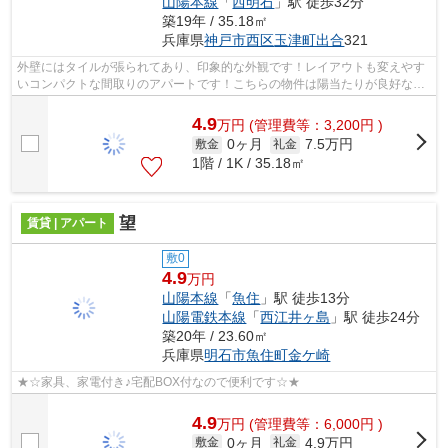
山陽本線
「
西明石
」駅 徒歩32分
築19年 / 35.18㎡
兵庫県
神戸市西区
玉津町出合
321
外壁にはタイルが張られてあり、印象的な外観です！レイアウトも変えやす
いコンパクトな間取りのアパートです！こちらの物件は陽当たりが良好な賃
貸物件になります！ピタットハウス西...
4.9
万
円
(管理費等：3,200円 )
0ヶ月
7.5万円
敷金
礼金
1階 / 1K / 35.18㎡
望
賃貸 | アパート
敷0
4.9
万円
山陽本線
「
魚住
」駅 徒歩13分
山陽電鉄本線
「
西江井ヶ島
」駅 徒歩24分
築20年 / 23.60㎡
兵庫県
明石市
魚住町金ケ崎
★☆家具、家電付き♪宅配BOX付なので便利です☆★
4.9
万
円
(管理費等：6,000円 )
0ヶ月
4.9万円
敷金
礼金