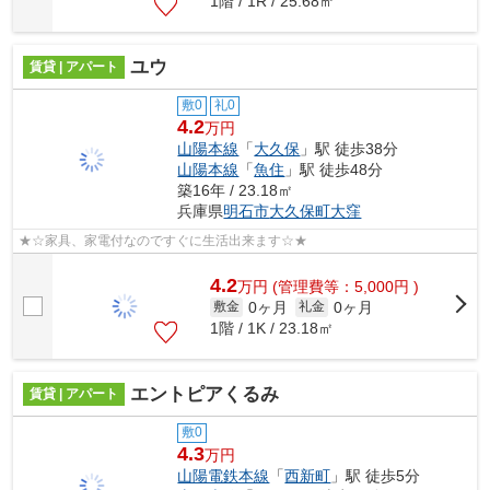
1階 / 1R / 25.68㎡
ユウ
賃貸 | アパート
敷0
礼0
4.2
万円
山陽本線
「
大久保
」駅 徒歩38分
山陽本線
「
魚住
」駅 徒歩48分
築16年 / 23.18㎡
兵庫県
明石市
大久保町大窪
★☆家具、家電付なのですぐに生活出来ます☆★
4.2
万
円
(管理費等：5,000円 )
0ヶ月
0ヶ月
敷金
礼金
1階 / 1K / 23.18㎡
エントピアくるみ
賃貸 | アパート
敷0
4.3
万円
山陽電鉄本線
「
西新町
」駅 徒歩5分