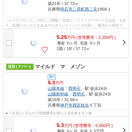
築21年 / 37.72㎡
兵庫県
明石市
二見町西二見
1958-1
「レーヴフロンス」の詳しい情報！ 近所に「ファミリーマート土山店」もあ
り、近場にコンビニがあるのもポイント！ ニーズの高い、陽当たり良好で快
適な物件です☆ ２００５年築で...
5.25
万
円
(管理費等：2,200円 )
0ヶ月
0ヶ月
敷金
礼金
1階 / 1R / 37.72㎡
マイルド マ メゾン
賃貸 | アパート
敷0
5.3
万円
山陽本線
「
西明石
」駅 徒歩24分
山陽新幹線
「
西明石
」駅 徒歩24分
築16年 / 31.66㎡
兵庫県
神戸市西区
枝吉
５丁目
★☆礼金1ヶ月なので初期費用お得に入居出来ます☆★
5.3
万
円
(管理費等：5,000円 )
0ヶ月
5.3万円
敷金
礼金