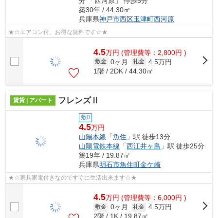
分 「西河原」 停歩5分
築30年 / 44.30㎡
兵庫県
神戸市西区
玉津町西河原
★☆エアコン付、お得な賃料です☆★
4.5
万
円
(管理費等：2,800円 )
0ヶ月
4.5万円
敷金
礼金
1階 / 2DK / 44.30㎡
フレンズⅡ
賃貸 | アパート
敷0
4.5
万円
山陽本線
「
魚住
」駅 徒歩13分
山陽電鉄本線
「
西江井ヶ島
」駅 徒歩25分
築19年 / 19.87㎡
兵庫県
明石市
魚住町金ケ崎
★☆家具家電付きなのですぐに生活出来ます☆★
4.5
万
円
(管理費等：6,000円 )
0ヶ月
4.5万円
敷金
礼金
2階 / 1K / 19.87㎡