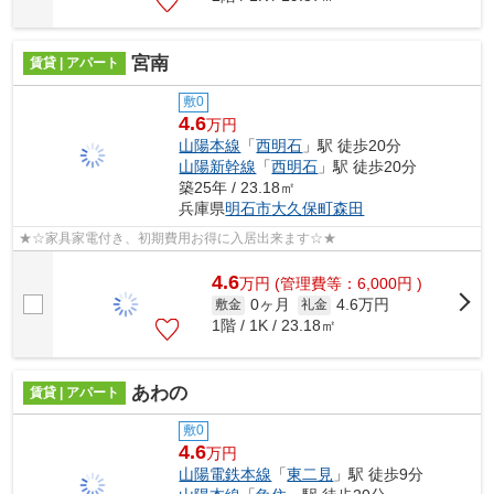
宮南
賃貸 | アパート
敷0
4.6
万円
山陽本線
「
西明石
」駅 徒歩20分
山陽新幹線
「
西明石
」駅 徒歩20分
築25年 / 23.18㎡
兵庫県
明石市
大久保町森田
★☆家具家電付き、初期費用お得に入居出来ます☆★
4.6
万
円
(管理費等：6,000円 )
0ヶ月
4.6万円
敷金
礼金
1階 / 1K / 23.18㎡
あわの
賃貸 | アパート
敷0
4.6
万円
山陽電鉄本線
「
東二見
」駅 徒歩9分