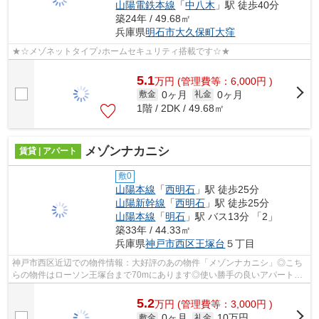
山陽電鉄本線
「
中八木
」駅 徒歩40分
築24年 / 49.68㎡
兵庫県
明石市
大久保町大窪
★☆メゾネットタイプ♪ホームセキュリティ搭載です☆★
5.1
万
円
(管理費等：6,000円 )
0ヶ月
0ヶ月
敷金
礼金
1階 / 2DK / 49.68㎡
メゾンナカニシ
賃貸 | アパート
敷0
山陽本線
「
西明石
」駅 徒歩25分
山陽新幹線
「
西明石
」駅 徒歩25分
山陽本線
「
明石
」駅 バス13分 「2」
築33年 / 44.33㎡
兵庫県
神戸市西区
王塚台
５丁目
神戸市西区近辺での物件情報：大好評のあの物件「メゾンナカニシ」◎こち
らの物件はローソン王塚台まで70mにあります◎使い勝手の良いアパートで
イチオシの物件です◎陽当たりが良好な物...
5.2
万
円
(管理費等：3,000円 )
0ヶ月
10万円
敷金
礼金