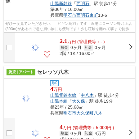
山陽新幹線
「
西明石
」駅 徒歩14分
築36年 / 16.00㎡
兵庫県
明石市
西明石東町
13-6
ぜひ一度見ていただきたい、「ビギン鳥羽」です！近場にローソン野乃上店
(393m)があるので急な買い物にも便利です！少し喧騒を離れて駅まで徒歩14
分という駅近な物件はいかがですか！...
3.1
万
円
(管理費等：- )
0ヶ月
0ヶ月
敷金
礼金
2階 / 1K / 16.00㎡
セレッソ八木
賃貸 | アパート
敷0
4
万円
山陽電鉄本線
「
中八木
」駅 徒歩4分
山陽本線
「
大久保
」駅 徒歩19分
築23年 / 25.68㎡
兵庫県
明石市
大久保町八木
4
万
円
(管理費等：5,000円 )
0ヶ月
4万円
敷金
礼金