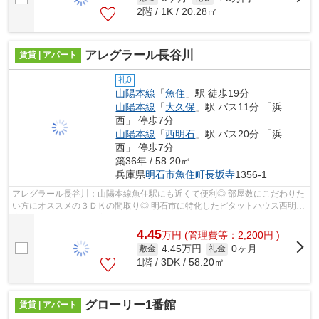
2階 / 1K / 20.28㎡
アレグラール長谷川
賃貸 | アパート
礼0
山陽本線
「
魚住
」駅 徒歩19分
山陽本線
「
大久保
」駅 バス11分 「浜
西」 停歩7分
山陽本線
「
西明石
」駅 バス20分 「浜
西」 停歩7分
築36年 / 58.20㎡
兵庫県
明石市
魚住町長坂寺
1356-1
アレグラール長谷川：山陽本線魚住駅にも近くて便利◎ 部屋数にこだわりた
い方にオススメの３ＤＫの間取り◎ 明石市に特化したピタットハウス西明石
店（株）ＡＢＣが、お客様のご希望...
4.45
万
円
(管理費等：2,200円 )
4.45万円
0ヶ月
敷金
礼金
1階 / 3DK / 58.20㎡
グローリー1番館
賃貸 | アパート