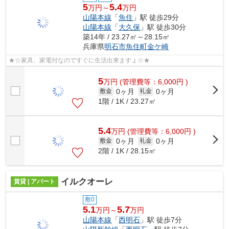
5
5.4
万円～
万円
山陽本線
「
魚住
」駅 徒歩29分
山陽本線
「
大久保
」駅 徒歩30分
築14年 / 23.27㎡～28.15㎡
兵庫県
明石市
魚住町金ケ崎
★☆家具、家電付なのですぐに生活出来ますょ☆★
5
万
円
(管理費等：6,000円 )
0ヶ月
0ヶ月
敷金
礼金
1階 / 1K / 23.27㎡
5.4
万
円
(管理費等：6,000円 )
0ヶ月
0ヶ月
敷金
礼金
2階 / 1K / 28.15㎡
イルクオーレ
賃貸 | アパート
敷0
5.1
5.7
万円～
万円
山陽本線
「
西明石
」駅 徒歩7分