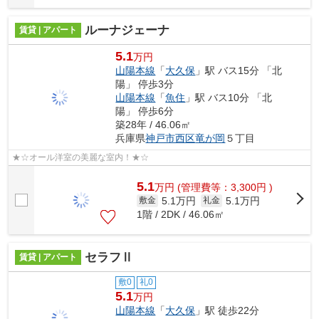
ルーナジェーナ
賃貸 | アパート
5.1
万円
山陽本線
「
大久保
」駅 バス15分 「北
陽」 停歩3分
山陽本線
「
魚住
」駅 バス10分 「北
陽」 停歩6分
築28年 / 46.06㎡
兵庫県
神戸市西区
竜が岡
５丁目
★☆オール洋室の美麗な室内！★☆
5.1
万
円
(管理費等：3,300円 )
5.1万円
5.1万円
敷金
礼金
1階 / 2DK / 46.06㎡
セラフⅡ
賃貸 | アパート
敷0
礼0
5.1
万円
山陽本線
「
大久保
」駅 徒歩22分