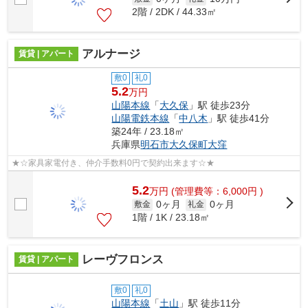
2階 / 2DK / 44.33㎡
アルナージ
賃貸 | アパート
敷0
礼0
5.2
万円
山陽本線
「
大久保
」駅 徒歩23分
山陽電鉄本線
「
中八木
」駅 徒歩41分
築24年 / 23.18㎡
兵庫県
明石市
大久保町大窪
★☆家具家電付き、仲介手数料0円で契約出来ます☆★
5.2
万
円
(管理費等：6,000円 )
0ヶ月
0ヶ月
敷金
礼金
1階 / 1K / 23.18㎡
レーヴフロンス
賃貸 | アパート
敷0
礼0
山陽本線
「
土山
」駅 徒歩11分