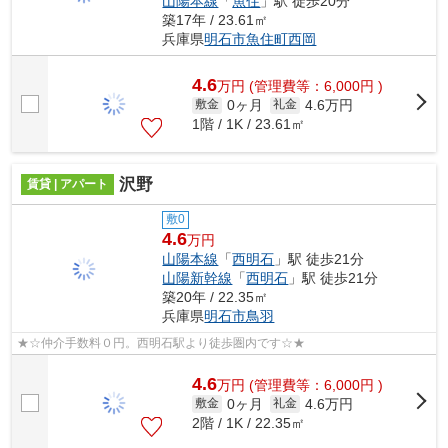
山陽本線
「
魚住
」駅 徒歩20分
築17年 / 23.61㎡
兵庫県
明石市
魚住町西岡
4.6
万
円
(管理費等：6,000円 )
0ヶ月
4.6万円
敷金
礼金
1階 / 1K / 23.61㎡
沢野
賃貸 | アパート
敷0
4.6
万円
山陽本線
「
西明石
」駅 徒歩21分
山陽新幹線
「
西明石
」駅 徒歩21分
築20年 / 22.35㎡
兵庫県
明石市
鳥羽
★☆仲介手数料０円。西明石駅より徒歩圏内です☆★
4.6
万
円
(管理費等：6,000円 )
0ヶ月
4.6万円
敷金
礼金
2階 / 1K / 22.35㎡