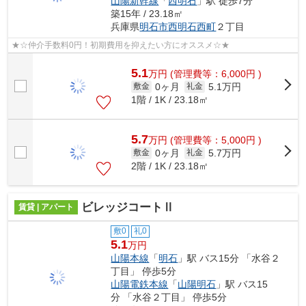
山陽新幹線
「
西明石
」駅 徒歩7分
築15年 / 23.18㎡
兵庫県
明石市
西明石西町
２丁目
★☆仲介手数料0円！初期費用を抑えたい方にオススメ☆★
5.1
万
円
(管理費等：6,000円 )
0ヶ月
5.1万円
敷金
礼金
1階 / 1K / 23.18㎡
5.7
万
円
(管理費等：5,000円 )
0ヶ月
5.7万円
敷金
礼金
2階 / 1K / 23.18㎡
ビレッジコートⅡ
賃貸 | アパート
敷0
礼0
5.1
万円
山陽本線
「
明石
」駅 バス15分 「水谷２
丁目」 停歩5分
山陽電鉄本線
「
山陽明石
」駅 バス15
分 「水谷２丁目」 停歩5分