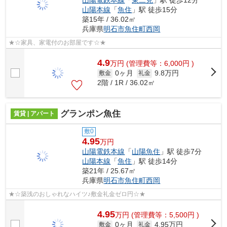
山陽本線
「
魚住
」駅 徒歩15分
築15年 / 36.02㎡
兵庫県
明石市
魚住町西岡
★☆家具、家電付のお部屋です☆★
4.9
万
円
(管理費等：6,000円 )
0ヶ月
9.8万円
敷金
礼金
2階 / 1R / 36.02㎡
グランポン魚住
賃貸 | アパート
敷0
4.95
万円
山陽電鉄本線
「
山陽魚住
」駅 徒歩7分
山陽本線
「
魚住
」駅 徒歩14分
築21年 / 25.67㎡
兵庫県
明石市
魚住町西岡
★☆築浅のおしゃれなハイツ♪敷金礼金ゼロ円☆★
4.95
万
円
(管理費等：5,500円 )
0ヶ月
4.95万円
敷金
礼金