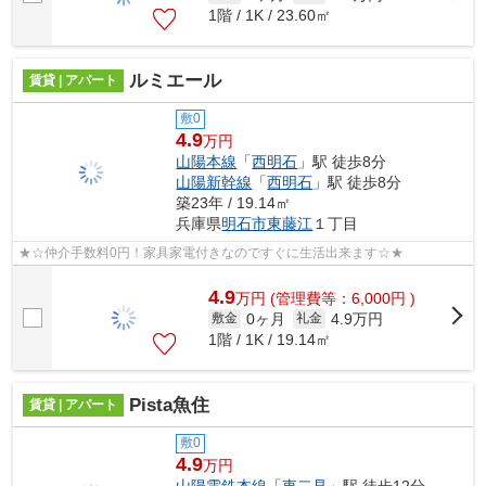
1階 / 1K / 23.60㎡
ルミエール
賃貸 | アパート
敷0
4.9
万円
山陽本線
「
西明石
」駅 徒歩8分
山陽新幹線
「
西明石
」駅 徒歩8分
築23年 / 19.14㎡
兵庫県
明石市
東藤江
１丁目
★☆仲介手数料0円！家具家電付きなのですぐに生活出来ます☆★
4.9
万
円
(管理費等：6,000円 )
0ヶ月
4.9万円
敷金
礼金
1階 / 1K / 19.14㎡
Pista魚住
賃貸 | アパート
敷0
4.9
万円
山陽電鉄本線
「
東二見
」駅 徒歩12分