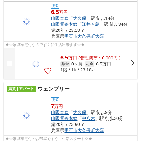
敷0
6.5
万円
山陽本線
「
大久保
」駅 徒歩14分
山陽電鉄本線
「
江井ヶ島
」駅 徒歩34分
築20年 / 23.18㎡
兵庫県
明石市
大久保町大窪
★☆家具家電付なのですぐに生活出来ます☆★
6.5
万
円
(管理費等：6,000円 )
0ヶ月
6.5万円
敷金
礼金
1階 / 1K / 23.18㎡
ウェンブリー
賃貸 | アパート
敷0
7
万円
山陽本線
「
大久保
」駅 徒歩9分
山陽電鉄本線
「
中八木
」駅 徒歩30分
築20年 / 23.60㎡
兵庫県
明石市
大久保町大窪
★☆家具家電付のお部屋ですぐに生活スタート☆★