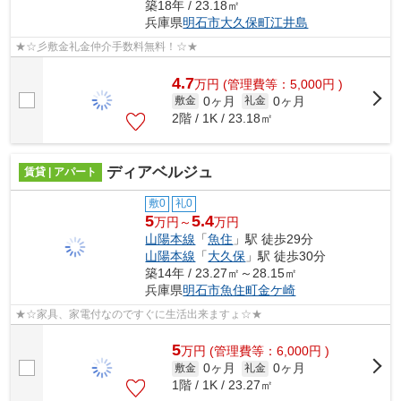
築18年 / 23.18㎡
兵庫県
明石市
大久保町江井島
★☆彡敷金礼金仲介手数料無料！☆★
4.7
万
円
(管理費等：5,000円 )
0ヶ月
0ヶ月
敷金
礼金
2階 / 1K / 23.18㎡
ディアベルジュ
賃貸 | アパート
敷0
礼0
5
5.4
万円～
万円
山陽本線
「
魚住
」駅 徒歩29分
山陽本線
「
大久保
」駅 徒歩30分
築14年 / 23.27㎡～28.15㎡
兵庫県
明石市
魚住町金ケ崎
★☆家具、家電付なのですぐに生活出来ますょ☆★
5
万
円
(管理費等：6,000円 )
0ヶ月
0ヶ月
敷金
礼金
1階 / 1K / 23.27㎡