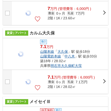
7
万
円
(管理費等：6,000円 )
0ヶ月
7万円
敷金
礼金
2階 / 1K / 23.60㎡
カルム大久保
賃貸 | アパート
敷0
7.1
万円
山陽本線
「
大久保
」駅 徒歩18分
山陽電鉄本線
「
中八木
」駅 徒歩33分
築18年 / 28.02㎡
兵庫県
明石市
大久保町大窪
7.1
万
円
(管理費等：6,000円 )
0ヶ月
7.1万円
敷金
礼金
2階 / 1K / 28.02㎡
メイセイⅢ
賃貸 | アパート
仲手無料
敷0