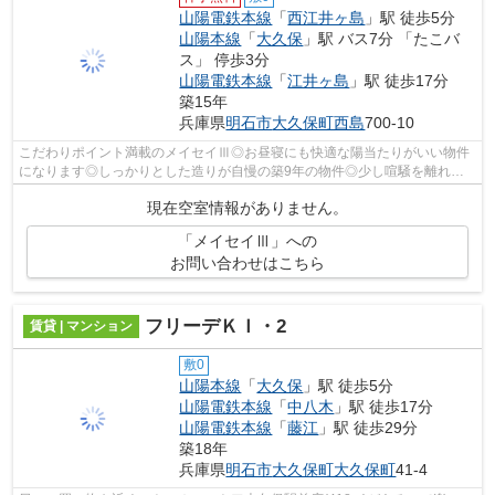
山陽電鉄本線
「
西江井ヶ島
」駅 徒歩5分
山陽本線
「
大久保
」駅 バス7分 「たこバ
ス」 停歩3分
山陽電鉄本線
「
江井ヶ島
」駅 徒歩17分
築15年
兵庫県
明石市
大久保町西島
700-10
こだわりポイント満載のメイセイⅢ◎お昼寝にも快適な陽当たりがいい物件
になります◎しっかりとした造りが自慢の築9年の物件◎少し喧騒を離れて
いて駅から徒歩5分という駅近な物件はいか...
現在空室情報がありません。
「メイセイⅢ」への
お問い合わせはこちら
フリーデＫＩ・2
賃貸 | マンション
敷0
山陽本線
「
大久保
」駅 徒歩5分
山陽電鉄本線
「
中八木
」駅 徒歩17分
山陽電鉄本線
「
藤江
」駅 徒歩29分
築18年
兵庫県
明石市
大久保町大久保町
41-4