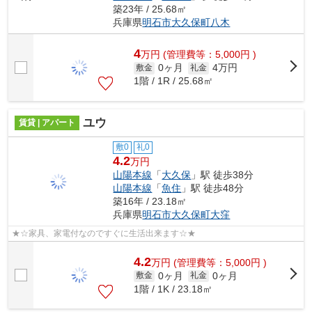
築23年 / 25.68㎡
兵庫県
明石市
大久保町八木
4
万
円
(管理費等：5,000円 )
0ヶ月
4万円
敷金
礼金
1階 / 1R / 25.68㎡
ユウ
賃貸 | アパート
敷0
礼0
4.2
万円
山陽本線
「
大久保
」駅 徒歩38分
山陽本線
「
魚住
」駅 徒歩48分
築16年 / 23.18㎡
兵庫県
明石市
大久保町大窪
★☆家具、家電付なのですぐに生活出来ます☆★
4.2
万
円
(管理費等：5,000円 )
0ヶ月
0ヶ月
敷金
礼金
1階 / 1K / 23.18㎡