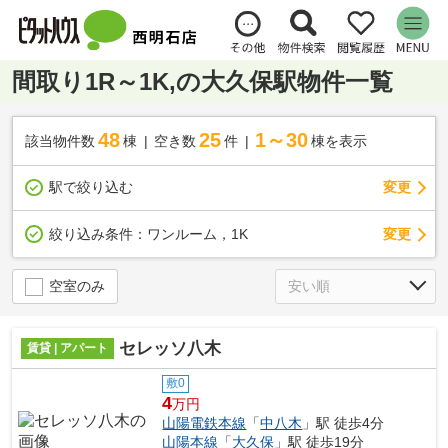
間取り1R～1K,の大久保駅物件一覧
48
25
1～30
該当物件数
棟
空き数
件
棟を表示
駅で絞り込む
変更
変更
絞り込み条件：
ワンルーム，1K
空室のみ
セレッソ八木
賃貸 | アパート
敷0
4
万円
山陽電鉄本線
「
中八木
」駅 徒歩4分
山陽本線
「
大久保
」駅 徒歩19分