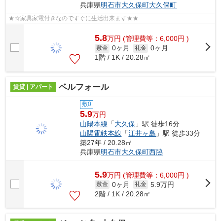
兵庫県
明石市
大久保町大久保町
★☆家具家電付きなのですぐに生活出来ます★★
5.8
万
円
(管理費等：6,000円 )
0ヶ月
0ヶ月
敷金
礼金
1階 / 1K / 20.28㎡
ベルフォール
賃貸 | アパート
敷0
5.9
万円
山陽本線
「
大久保
」駅 徒歩16分
山陽電鉄本線
「
江井ヶ島
」駅 徒歩33分
築27年 / 20.28㎡
兵庫県
明石市
大久保町西脇
5.9
万
円
(管理費等：6,000円 )
0ヶ月
5.9万円
敷金
礼金
2階 / 1K / 20.28㎡