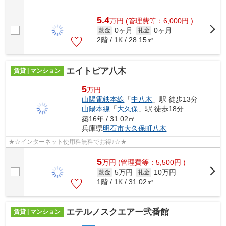
5.4
万
円
(管理費等：6,000円 )
0ヶ月
0ヶ月
敷金
礼金
2階 / 1K / 28.15㎡
エイトピア八木
賃貸 | マンション
5
万円
山陽電鉄本線
「
中八木
」駅 徒歩13分
山陽本線
「
大久保
」駅 徒歩18分
築16年 / 31.02㎡
兵庫県
明石市
大久保町八木
★☆インターネット使用料無料でお得♪☆★
5
万
円
(管理費等：5,500円 )
5万円
10万円
敷金
礼金
1階 / 1K / 31.02㎡
エテルノスクエアー弐番館
賃貸 | マンション