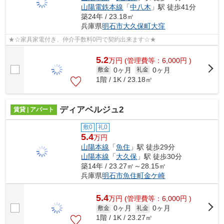
山陽電鉄本線
「
中八木
」駅 徒歩41分
築24年 / 23.18㎡
兵庫県
明石市
大久保町大窪
★☆家具家電付き、仲介手数料0円で契約出来ます☆★
5.2
万
円
(管理費等：6,000円 )
0ヶ月
0ヶ月
敷金
礼金
1階 / 1K / 23.18㎡
ディアベルジュ2
賃貸 | アパート
敷0
礼0
5.4
万円
山陽本線
「
魚住
」駅 徒歩29分
山陽本線
「
大久保
」駅 徒歩30分
築14年 / 23.27㎡～28.15㎡
兵庫県
明石市
魚住町金ケ崎
5.4
万
円
(管理費等：6,000円 )
0ヶ月
0ヶ月
敷金
礼金
1階 / 1K / 23.27㎡