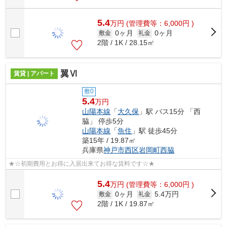
5.4
万
円
(管理費等：6,000円 )
0ヶ月
0ヶ月
敷金
礼金
2階 / 1K / 28.15㎡
翼Ⅵ
賃貸 | アパート
敷0
5.4
万円
山陽本線
「
大久保
」駅 バス15分 「西
脇」 停歩5分
山陽本線
「
魚住
」駅 徒歩45分
築15年 / 19.87㎡
兵庫県
神戸市西区
岩岡町西脇
★☆初期費用とお得に入居出来てお得な賃料です☆★
5.4
万
円
(管理費等：6,000円 )
0ヶ月
5.4万円
敷金
礼金
2階 / 1K / 19.87㎡