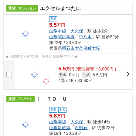
エクセルまつたに
賃貸 | マンション
敷0
5.5
万円
山陽本線
「
大久保
」駅 徒歩2分
山陽電鉄本線
「
中八木
」駅 徒歩22分
築22年 / 33.60㎡
兵庫県
明石市
大久保町大窪
★☆駅前すぐの立地、明るいお部屋です☆★
5.5
万
円
(管理費等：6,000円 )
0ヶ月
5.5万円
敷金
礼金
4階 / 1K / 33.60㎡
Ｉ ＴＯ Ｕ
賃貸 | アパート
敷0
礼0
5.8
万円
山陽本線
「
大久保
」駅 徒歩14分
山陽新幹線
「
西明石
」駅 徒歩22分
築18年 / 20.28㎡