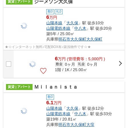
ジーメゾン大久保
賃貸 | アパート
敷0
礼0
6
万円
山陽本線
「
大久保
」駅 徒歩10分
山陽電鉄本線
「
中八木
」駅 徒歩20分
築5年 / 25.00㎡
兵庫県
明石市
大久保町大久保町
★☆インターネット無料♪宅配BOX有♪築浅物件です☆★
6
万
円
(管理費等：5,000円 )
0ヶ月
0ヶ月
敷金
礼金
1階 / 1K / 25.00㎡
Ｍｉｌａｎｉｓｔａ
賃貸 | アパート
敷0
6.1
万円
山陽本線
「
大久保
」駅 徒歩12分
山陽電鉄本線
「
中八木
」駅 徒歩33分
築19年 / 20.81㎡
兵庫県
明石市
大久保町大窪