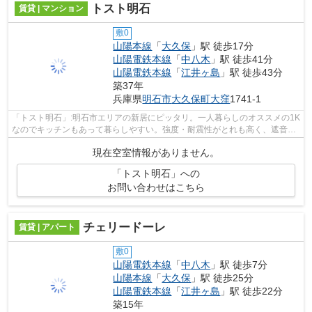
トスト明石
賃貸 | マンション
敷0
山陽本線
「
大久保
」駅 徒歩17分
山陽電鉄本線
「
中八木
」駅 徒歩41分
山陽電鉄本線
「
江井ヶ島
」駅 徒歩43分
築37年
兵庫県
明石市
大久保町大窪
1741-1
「トスト明石」:明石市エリアの新居にピッタリ。一人暮らしのオススメの1K
なのでキッチンもあって暮らしやすい。強度・耐震性がとれも高く、遮音性
にも優れた鉄骨造の物件。充実したTV...
現在空室情報がありません。
「トスト明石」への
お問い合わせはこちら
チェリードーレ
賃貸 | アパート
敷0
山陽電鉄本線
「
中八木
」駅 徒歩7分
山陽本線
「
大久保
」駅 徒歩25分
山陽電鉄本線
「
江井ヶ島
」駅 徒歩22分
築15年