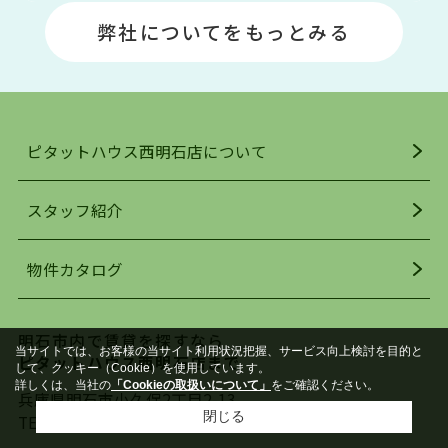
場や釣りスポットが多くあります。JR「大久保
弊社についてをもっとみる
駅」周辺には、ビブレ・イオンをはじめとした買
い物施設も多くあり、買い物にも困りません。
アクセス・趣味・レジャー・買い物、全てがバラ
ンスよく揃っているのが、明石市の住みやすさ・
人気の理由です。
ピタットハウス西明石店について
明石駅・西明石駅を中心に、明石市・神戸市西区
でお部屋探している方は、ぜひ当ＨＰにて物件を
お探しになってください。弊社は、スタッフの平
スタッフ紹介
均年齢も若く、お客様の事を第一に考え、毎日新
着の物件の情報をリサーチし、ＨＰにて随時更新
物件カタログ
を行っており地域最大級の情報取扱量を誇ってお
ります。店頭で限られた物件をご紹介する、従来
の不動産のスタイルではなく、まずは、お客様ご
明石市内で賃貸を探すなら
自身でインターネットを利用し、理想のお部屋を
当サイトでは、お客様の当サイト利用状況把握、サービス向上検討を目的と
ピタットハウス西明石店まで
探していただき、選択していただいた物件情報に
して、クッキー（Cookie）を使用しています。
詳しくは、当社の
「Cookieの取扱いについて」
をご確認ください。
対して、専門知識を持ったスタッフがサポートさ
兵庫県明石市小久保2丁目2-13
せていただくスタイルを心がけております。私た
閉じる
TEL：
078-926-1112
FAX：078-926-1020
ちピタットハウス西明石店が大切にしていること