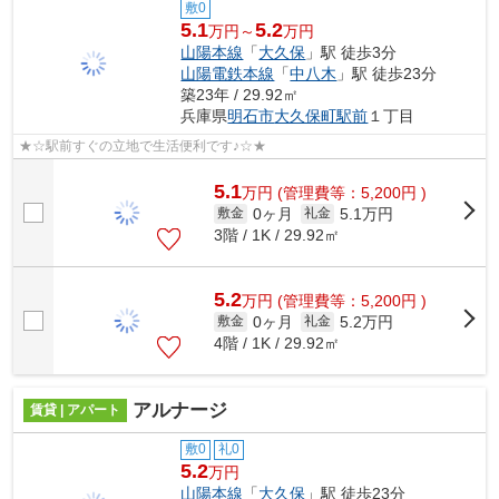
敷0
5.1
5.2
万円～
万円
山陽本線
「
大久保
」駅 徒歩3分
山陽電鉄本線
「
中八木
」駅 徒歩23分
築23年 / 29.92㎡
兵庫県
明石市
大久保町駅前
１丁目
★☆駅前すぐの立地で生活便利です♪☆★
5.1
万
円
(管理費等：5,200円 )
0ヶ月
5.1万円
敷金
礼金
3階 / 1K / 29.92㎡
5.2
万
円
(管理費等：5,200円 )
0ヶ月
5.2万円
敷金
礼金
4階 / 1K / 29.92㎡
アルナージ
賃貸 | アパート
敷0
礼0
5.2
万円
山陽本線
「
大久保
」駅 徒歩23分