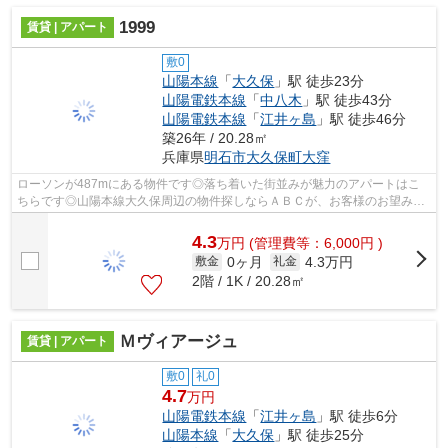
1999
賃貸 | アパート
敷0
山陽本線
「
大久保
」駅 徒歩23分
山陽電鉄本線
「
中八木
」駅 徒歩43分
山陽電鉄本線
「
江井ヶ島
」駅 徒歩46分
築26年 / 20.28㎡
兵庫県
明石市
大久保町大窪
ローソンが487mにある物件です◎落ち着いた街並みが魅力のアパートはこ
ちらです◎山陽本線大久保周辺の物件探しならＡＢＣが、お客様のお望みの
物件をご提供いたします◎078-926-1112かab...
4.3
万
円
(管理費等：6,000円 )
0ヶ月
4.3万円
敷金
礼金
2階 / 1K / 20.28㎡
Ｍヴィアージュ
賃貸 | アパート
敷0
礼0
4.7
万円
山陽電鉄本線
「
江井ヶ島
」駅 徒歩6分
山陽本線
「
大久保
」駅 徒歩25分