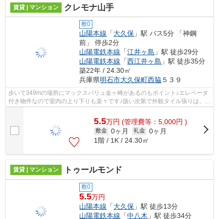
クレモナ山手
賃貸 | マンション
敷0
山陽本線
「
大久保
」駅 バス5分 「神鋼
前」 停歩2分
山陽電鉄本線
「
江井ヶ島
」駅 徒歩29分
山陽電鉄本線
「
西江井ヶ島
」駅 徒歩35分
築22年 / 24.30㎡
兵庫県
明石市
大久保町西脇
５３９
歩いて349mの場所にマックスバリュ金ヶ崎があるのもポイント♪エレベータ
付き物件なので室内の上り下りも楽々です♪扱い次第で外観タイル張りは、メ
ンテナスフリーとなります♪設備やレイ...
5.5
万
円
(管理費等：5,000円 )
0ヶ月
0ヶ月
敷金
礼金
1階 / 1K / 24.30㎡
トゥールモンド
賃貸 | マンション
敷0
5.5
万円
山陽本線
「
大久保
」駅 徒歩13分
山陽電鉄本線
「
中八木
」駅 徒歩34分