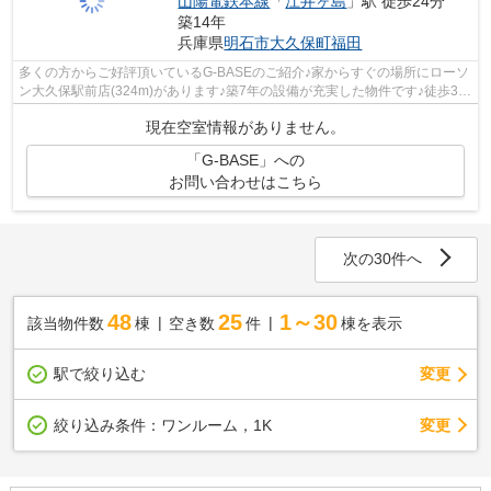
山陽電鉄本線
「
江井ヶ島
」駅 徒歩24分
築14年
兵庫県
明石市
大久保町福田
多くの方からご好評頂いているG-BASEのご紹介♪家からすぐの場所にローソ
ン大久保駅前店(324m)があります♪築7年の設備が充実した物件です♪徒歩3分
で駅に着く、魅力的な物件となっており...
現在空室情報がありません。
「G-BASE」への
お問い合わせはこちら
次の30件へ
48
25
1～30
該当物件数
棟
空き数
件
棟を表示
駅で絞り込む
変更
変更
絞り込み条件：
ワンルーム，1K