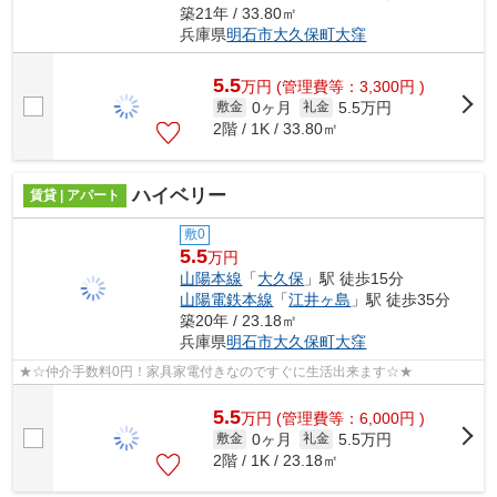
築21年 / 33.80㎡
兵庫県
明石市
大久保町大窪
5.5
万
円
(管理費等：3,300円 )
0ヶ月
5.5万円
敷金
礼金
2階 / 1K / 33.80㎡
ハイベリー
賃貸 | アパート
敷0
5.5
万円
山陽本線
「
大久保
」駅 徒歩15分
山陽電鉄本線
「
江井ヶ島
」駅 徒歩35分
築20年 / 23.18㎡
兵庫県
明石市
大久保町大窪
★☆仲介手数料0円！家具家電付きなのですぐに生活出来ます☆★
5.5
万
円
(管理費等：6,000円 )
0ヶ月
5.5万円
敷金
礼金
2階 / 1K / 23.18㎡