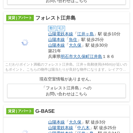
お問い合わせはこちら
フォレスト江井島
賃貸 | アパート
敷0
礼0
山陽電鉄本線
「
江井ヶ島
」駅 徒歩10分
山陽本線
「
魚住
」駅 徒歩25分
山陽本線
「
大久保
」駅 徒歩30分
築21年
兵庫県
明石市
大久保町江井島
１８６
こだわりポイント満載のフォレスト江井島。江井ヶ島郵便局(446m)が近いの
もポイント。こちらの物件は陽当たりが良好な物件になります。レイアウト
も変えやすいコンパクトな間取りのア...
現在空室情報がありません。
「フォレスト江井島」への
お問い合わせはこちら
G-BASE
賃貸 | アパート
山陽本線
「
大久保
」駅 徒歩3分
山陽電鉄本線
「
中八木
」駅 徒歩25分