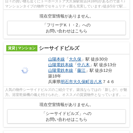
日々の買い物も近くにトーホーストア大久保駅前店(418m)があるので楽々♪
マンションタイプの物件でセキュリティ面も充実しています♪徒歩5分で駅に
着く、魅力的な物件となっており、好評...
現在空室情報がありません。
「フリーデＫＩ・2」への
お問い合わせはこちら
シーサイドビルズ
賃貸 | マンション
山陽本線
「
大久保
」駅 徒歩30分
山陽電鉄本線
「
中八木
」駅 徒歩13分
山陽電鉄本線
「
藤江
」駅 徒歩12分
築18年
兵庫県
明石市
大久保町谷八木
７４６
人気の物件シーサイドビルズのご紹介です。築浅ならではの「新しさ!」が魅
力。浴室乾燥機の備え付けられた、オススメの賃貸物件となっています。多
くの方がこだわる、陽の当りが良好で...
現在空室情報がありません。
「シーサイドビルズ」への
お問い合わせはこちら