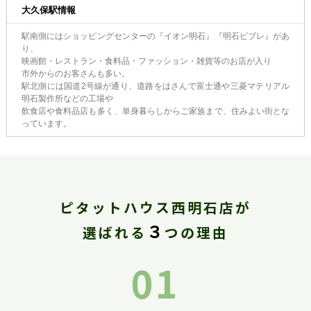
大久保駅情報
駅南側にはショッピングセンターの『イオン明石』『明石ビブレ』があ
り、
映画館・レストラン・食料品・ファッション・雑貨等のお店が入り
市外からのお客さんも多い。
駅北側には国道2号線が通り、道路をはさんで富士通や三菱マテリアル
明石製作所などの工場や
飲食店や食料品店も多く、単身暮らしからご家族まで、住みよい街とな
っています。
ピタットハウス西明石店が
３
選ばれる
つの理由
01