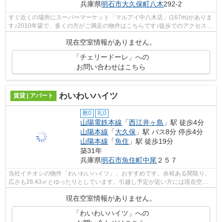
兵庫県
明石市
大久保町八木
292-2
すぐ近くの場所にスーパーマーケット「マルアイ中八木店」(167m)がありま
す♪2010年築で、多くの方がご満足の物件はこちらです♪徒歩でのアクセスも
快適な、7分に駅が立地する物件です♪...
現在空室情報がありません。
「チェリードーレ」への
お問い合わせはこちら
わいわいハイツ
賃貸 | アパート
敷0
礼0
山陽電鉄本線
「
西江井ヶ島
」駅 徒歩4分
山陽本線
「
大久保
」駅 バス8分 停歩4分
山陽本線
「
魚住
」駅 徒歩19分
築31年
兵庫県
明石市
魚住町中尾
２５７
当社イチオシの物件「わいわいハイツ」、おすすめです。余裕ある間取り、
広さも26.43㎡とゆったりとしています。引越し予定が近い方には現在空室
のこちらのお部屋をご紹介。バストイレ...
現在空室情報がありません。
「わいわいハイツ」への