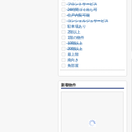
フロントサービス
24時間ゴミ出し可
住戸内覧可能
コンシェルジュサービス
駐車場あり
2階以上
1階の物件
10階以上
20階以上
最上階
南向き
角部屋
新着物件