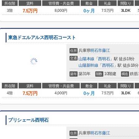
所在階
賃料
管理費・共益費
敷金
礼金
間取り
7.5
万円
0ヶ月
3階
8,000円
7.5万円
3LDK
東急ドエルアルス西明石コースト
兵庫県
明石市
藤江
住所
交通
山陽本線
「
西明石
」駅 徒歩18分
山陽新幹線
「
西明石
」駅 徒歩18分
築31年
10階建
鉄筋
築年
階数
構造
所在階
賃料
管理費・共益費
敷金
礼金
間取り
7.5
万円
0ヶ月
4階
4,000円
7.5万円
3LDK
プリシェール西明石
兵庫県
明石市
藤江
住所