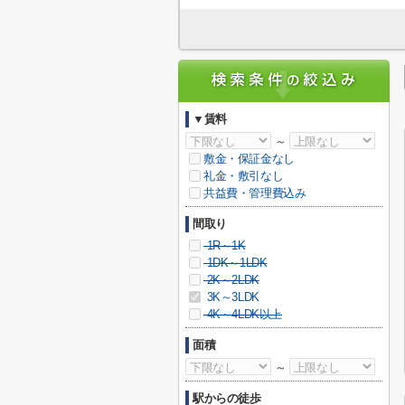
▼賃料
～
敷金・保証金なし
礼金・敷引なし
共益費・管理費込み
間取り
1R～1K
1DK～1LDK
2K～2LDK
3K～3LDK
4K～4LDK以上
面積
～
駅からの徒歩