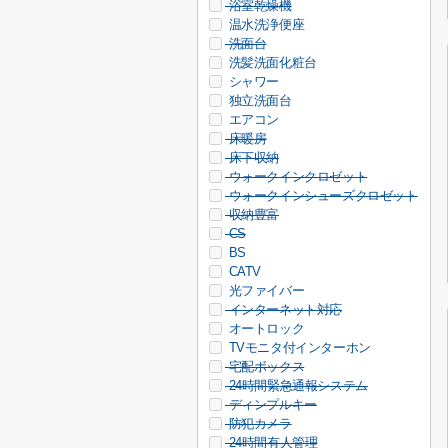
浴室乾燥機
温水洗浄便座
洗面台
洗髪洗面化粧台
シャワー
独立洗面台
エアコン
床暖房
床下収納
ウォークインクロゼット
ウォークインシューズクロゼット
収納豊富
CS
BS
CATV
光ファイバー
インターネット対応
オートロック
TVモニタ付インターホン
宅配ボックス
24時間緊急通報システム
ディンプルキー
防犯カメラ
24時間有人管理