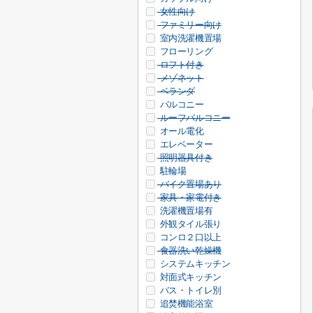
女性向け
ファミリー向け
室内洗濯機置場
フローリング
ロフト付き
メゾネット
ベランダ
バルコニー
ルーフバルコニー
オール電化
エレベーター
照明器具付き
駐輪場
バイク置場あり
家具・家電付き
洗濯機置場有
外観タイル張り
コンロ２口以上
食器洗い乾燥機
システムキッチン
対面式キッチン
バス・トイレ別
追焚機能浴室