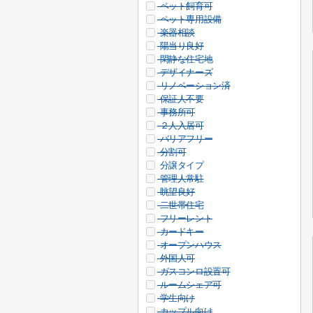
ペット飼育可
ペット専用設備
楽器相談
陽当り良好
閑静な住宅地
デザイナーズ
リノベーション済
保証人不要
事務所可
２人入居可
バリアフリー
分割可
分譲タイプ
管理人常駐
眺望良好
二世帯住宅
フリーレント
カードキー
オープンハウス
外国人可
ガスコンロ設置可
ルームシェア可
学生向け
カップル向け