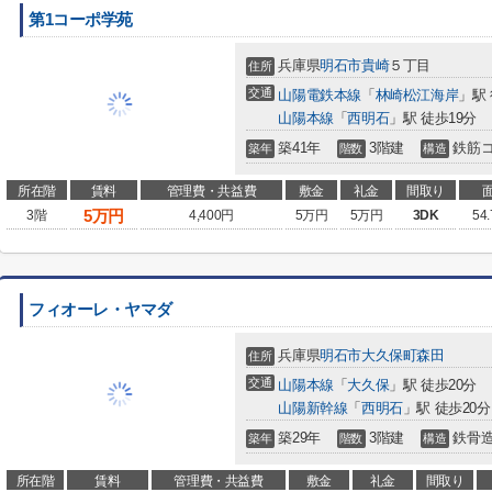
第1コーポ学苑
兵庫県
明石市
貴崎
５丁目
住所
交通
山陽電鉄本線
「
林崎松江海岸
」駅
山陽本線
「
西明石
」駅 徒歩19分
築41年
3階建
鉄筋
築年
階数
構造
所在階
賃料
管理費・共益費
敷金
礼金
間取り
5
万円
3階
4,400円
5万円
5万円
3DK
54
フィオーレ・ヤマダ
兵庫県
明石市
大久保町森田
住所
交通
山陽本線
「
大久保
」駅 徒歩20分
山陽新幹線
「
西明石
」駅 徒歩20分
築29年
3階建
鉄骨
築年
階数
構造
所在階
賃料
管理費・共益費
敷金
礼金
間取り