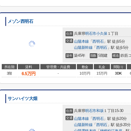
メゾン西明石
兵庫県
明石市
小久保
１丁目
住所
交通
山陽本線
「
西明石
」駅 徒歩5分
山陽新幹線
「
西明石
」駅 徒歩5分
築45年
5階建
鉄筋
築年
階数
構造
所在階
賃料
管理費・共益費
敷金
礼金
間取り
6.5
万円
3階
-
10万円
15万円
3DK
サンハイツ大畑
兵庫県
明石市
和坂
１丁目15-30
住所
交通
山陽本線
「
西明石
」駅 徒歩20分
山陽新幹線
「
西明石
」駅 徒歩20分
山陽電鉄本線
「
林崎松江海岸
」駅 