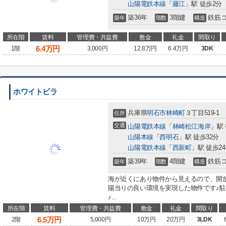
山陽電鉄本線
「
藤江
」駅 徒歩2分
築36年
3階建
鉄筋
築年
階数
構造
所在階
賃料
管理費・共益費
敷金
礼金
間取り
6.4
万円
1階
3,000円
12.8万円
6.4万円
3DK
ホワイトビラ
兵庫県
明石市
林崎町
３丁目519-1
住所
交通
山陽電鉄本線
「
林崎松江海岸
」駅
山陽本線
「
西明石
」駅 徒歩32分
山陽電鉄本線
「
西新町
」駅 徒歩2
築39年
4階建
鉄筋
築年
階数
構造
海が近くにあり物件から見えるので、開
陽当りの良い環境を実現した物件です♪駐
♪...
所在階
賃料
管理費・共益費
敷金
礼金
間取り
6.5
万円
2階
5,000円
10万円
20万円
3LDK