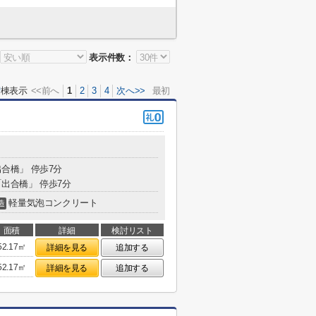
表示件数：
0
棟表示
<<前へ
1
2
3
4
次へ>>
最初
出合橋」 停歩7分
「出合橋」 停歩7分
軽量気泡コンクリート
造
面積
詳細
検討リスト
52.17㎡
詳細を見る
追加する
52.17㎡
詳細を見る
追加する