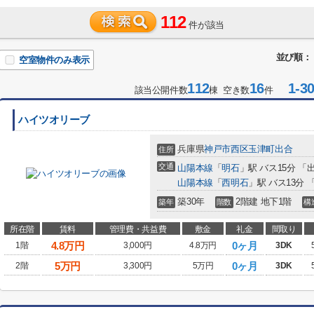
112
件が該当
並び順：
空室物件のみ表示
112
16
1-3
該当公開件数
棟 空き数
件
ハイツオリーブ
兵庫県
神戸市西区
玉津町出合
住所
交通
山陽本線
「
明石
」駅 バス15分 「
山陽本線
「
西明石
」駅 バス13分 
築30年
2階建 地下1階
築年
階数
構
所在階
賃料
管理費・共益費
敷金
礼金
間取り
4.8
万円
0ヶ月
1階
3,000円
4.8万円
3DK
5
万円
0ヶ月
2階
3,300円
5万円
3DK