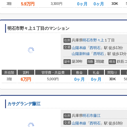
5.9
万円
0ヶ月
0ヶ月
3階
3,300円
3DK
明石市野々上１丁目のマンション
兵庫県
明石市
野々上
１丁目
住所
交通
山陽本線
「
西明石
」駅 徒歩13分
山陽新幹線
「
西明石
」駅 徒歩13分
築38年
3階建
鉄筋
築年
階数
構造
所在階
賃料
管理費・共益費
敷金
礼金
間取り
6
万円
0ヶ月
0ヶ月
3階
5,000円
3DK
5
カサグランデ藤江
兵庫県
明石市
藤江
住所
交通
山陽本線
「
西明石
」駅 徒歩18分