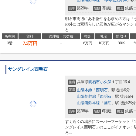
築29年
3階建
鉄筋
築年
階数
構造
明石市周辺にある物件をお求めの方は「
の外には素晴らしい景色が広がるマンシ
と...
所在階
賃料
管理費・共益費
敷金
礼金
間取り
7.3
万円
3階
-
6万円
10万円
3DK
5
サングレイス西明石
兵庫県
明石市
小久保
１丁目13-4
住所
交通
山陽本線
「
西明石
」駅 徒歩6分
山陽新幹線
「
西明石
」駅 徒歩6分
山陽電鉄本線
「
藤江
」駅 徒歩23分
築38年
6階建
鉄筋
築年
階数
構造
すぐ近くの場所にスーパーマーケット「10
ングレイス西明石」のここがイチオシ！
ろ...