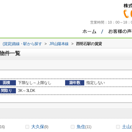
営業時間：
10：00～18
>
(賃貸)路線・駅から探す
>
JR山陽本線
>
西明石駅の賃貸
駅物件一覧
面積
下限なし～上限なし
築年数
指定しない
間取り
3K～3LDK
大久保
魚住
土山
(16)
(9)
(11)
(