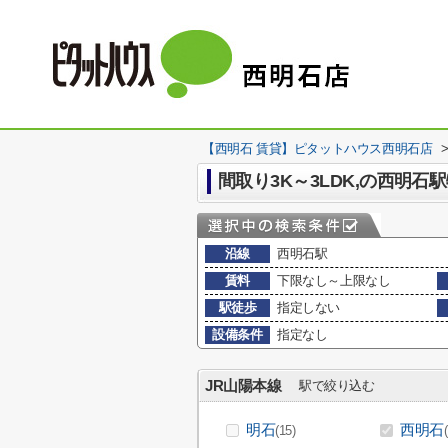
【西明石 賃貸】ピタットハウス西明石店
間取り3K～3LDK,の西明石
沿線
西明石駅
賃料
下限なし～上限なし
駅徒歩
指定しない
設備条件
指定なし
JR山陽本線
駅で絞り込む
明石
西明石
(15)