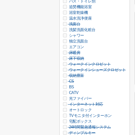
バス・トイレ別
追焚機能浴室
浴室乾燥機
温水洗浄便座
洗面台
洗髪洗面化粧台
シャワー
独立洗面台
エアコン
床暖房
床下収納
ウォークインクロゼット
ウォークインシューズクロゼット
収納豊富
CS
BS
CATV
光ファイバー
インターネット対応
オートロック
TVモニタ付インターホン
宅配ボックス
24時間緊急通報システム
ディンプルキー