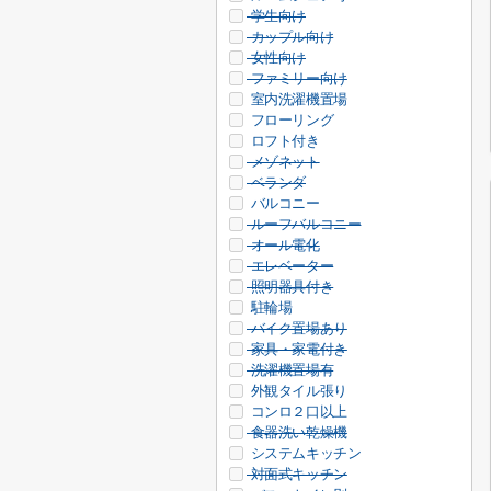
学生向け
カップル向け
女性向け
ファミリー向け
室内洗濯機置場
フローリング
ロフト付き
メゾネット
ベランダ
バルコニー
ルーフバルコニー
オール電化
エレベーター
照明器具付き
駐輪場
バイク置場あり
家具・家電付き
洗濯機置場有
外観タイル張り
コンロ２口以上
食器洗い乾燥機
システムキッチン
対面式キッチン