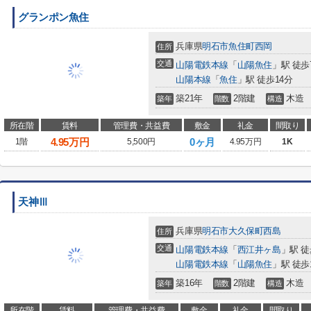
グランポン魚住
兵庫県
明石市
魚住町西岡
住所
交通
山陽電鉄本線
「
山陽魚住
」駅 徒歩
山陽本線
「
魚住
」駅 徒歩14分
築21年
2階建
木造
築年
階数
構造
所在階
賃料
管理費・共益費
敷金
礼金
間取り
4.95
万円
0ヶ月
1階
5,500円
4.95万円
1K
天神Ⅲ
兵庫県
明石市
大久保町西島
住所
交通
山陽電鉄本線
「
西江井ヶ島
」駅 徒
山陽電鉄本線
「
山陽魚住
」駅 徒歩
築16年
2階建
木造
築年
階数
構造
所在階
賃料
管理費・共益費
敷金
礼金
間取り