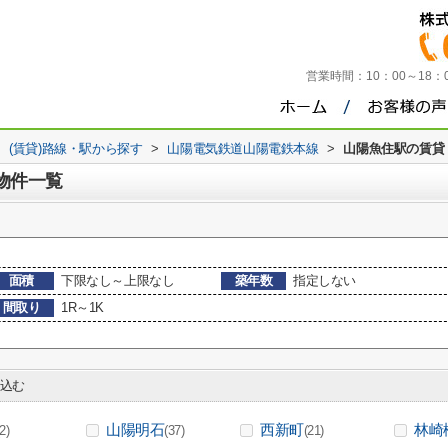
営業時間：
10：00～18
>
(賃貸)路線・駅から探す
>
山陽電気鉄道山陽電鉄本線
>
山陽魚住駅の賃貸
駅物件一覧
面積
下限なし～上限なし
築年数
指定しない
間取り
1R～1K
込む
山陽明石
西新町
林崎
(2)
(37)
(21)