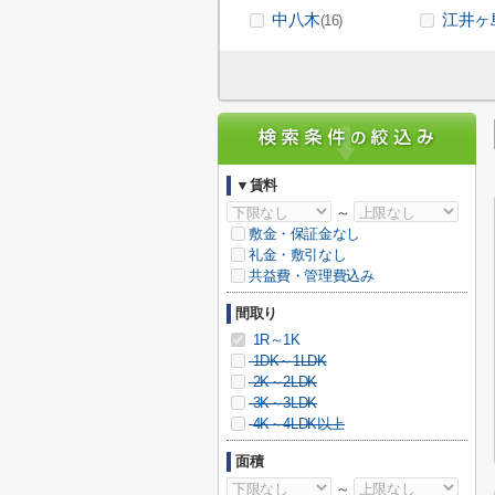
中八木
江井ヶ
(16)
▼賃料
～
敷金・保証金なし
礼金・敷引なし
共益費・管理費込み
間取り
1R～1K
1DK～1LDK
2K～2LDK
3K～3LDK
4K～4LDK以上
面積
～