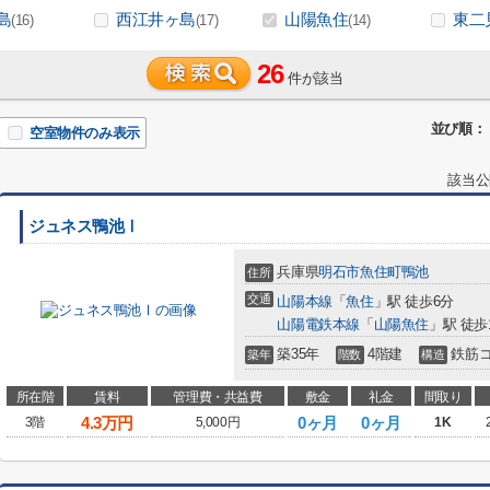
島
西江井ヶ島
山陽魚住
東二
(16)
(17)
(14)
26
件が該当
並び順：
空室物件のみ表示
該当公
ジュネス鴨池Ⅰ
兵庫県
明石市
魚住町鴨池
住所
交通
山陽本線
「
魚住
」駅 徒歩6分
山陽電鉄本線
「
山陽魚住
」駅 徒歩
築35年
4階建
鉄筋
築年
階数
構造
所在階
賃料
管理費・共益費
敷金
礼金
間取り
4.3
万円
0ヶ月
0ヶ月
3階
5,000円
1K