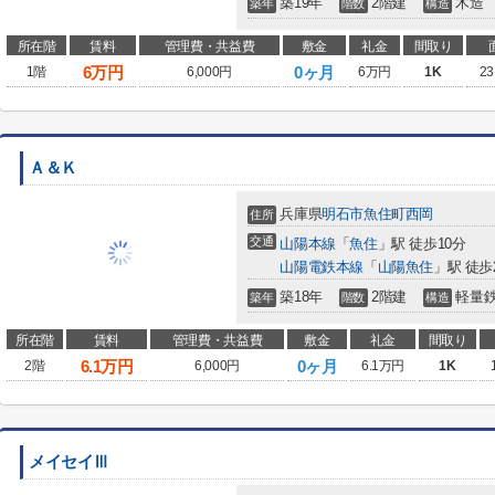
築19年
2階建
木造
築年
階数
構造
所在階
賃料
管理費・共益費
敷金
礼金
間取り
6
万円
0ヶ月
1階
6,000円
6万円
1K
23
Ａ＆Ｋ
兵庫県
明石市
魚住町西岡
住所
交通
山陽本線
「
魚住
」駅 徒歩10分
山陽電鉄本線
「
山陽魚住
」駅 徒歩
築18年
2階建
軽量
築年
階数
構造
所在階
賃料
管理費・共益費
敷金
礼金
間取り
6.1
万円
0ヶ月
2階
6,000円
6.1万円
1K
メイセイⅢ