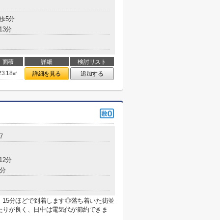
歩5分
13分
面積
詳細
検討リスト
23.18㎡
詳細を見る
追加する
7
12分
6分
15分ほどで到着します◎落ち着いた街並
たりが良く、日中は電気代が節約できま