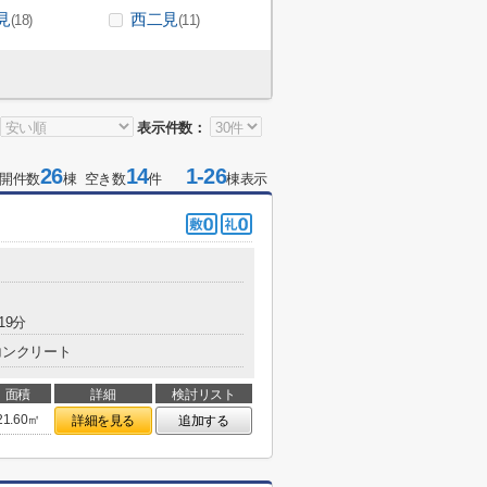
見
西二見
(18)
(11)
表示件数：
26
14
1-26
開件数
棟 空き数
件
棟表示
19分
コンクリート
面積
詳細
検討リスト
21.60㎡
詳細を見る
追加する