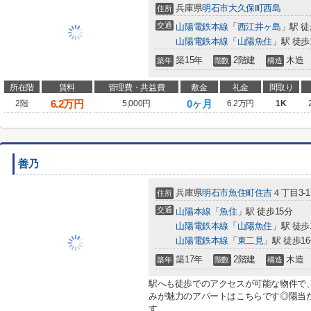
兵庫県
明石市
大久保町西島
住所
交通
山陽電鉄本線
「
西江井ヶ島
」駅 徒
山陽電鉄本線
「
山陽魚住
」駅 徒歩
築15年
2階建
木造
築年
階数
構造
所在階
賃料
管理費・共益費
敷金
礼金
間取り
6.2
万円
0ヶ月
2階
5,000円
6.2万円
1K
善乃
兵庫県
明石市
魚住町住吉
４丁目3-1
住所
交通
山陽本線
「
魚住
」駅 徒歩15分
山陽電鉄本線
「
山陽魚住
」駅 徒歩
山陽電鉄本線
「
東二見
」駅 徒歩1
築17年
2階建
木造
築年
階数
構造
駅へも徒歩でのアクセスが可能な物件で、
みが魅力のアパートはこちらです◎陽当
す...