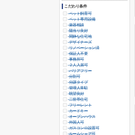
こだわり条件
ペット飼育可
ペット専用設備
楽器相談
陽当り良好
閑静な住宅地
デザイナーズ
リノベーション済
保証人不要
事務所可
２人入居可
バリアフリー
分割可
分譲タイプ
管理人常駐
眺望良好
二世帯住宅
フリーレント
カードキー
オープンハウス
外国人可
ガスコンロ設置可
ルームシェア可