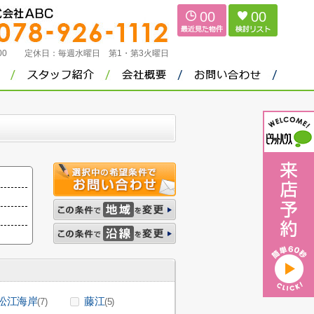
00
00
：00
定休日：
毎週水曜日 第1・第3火曜日
松江海岸
藤江
(7)
(5)