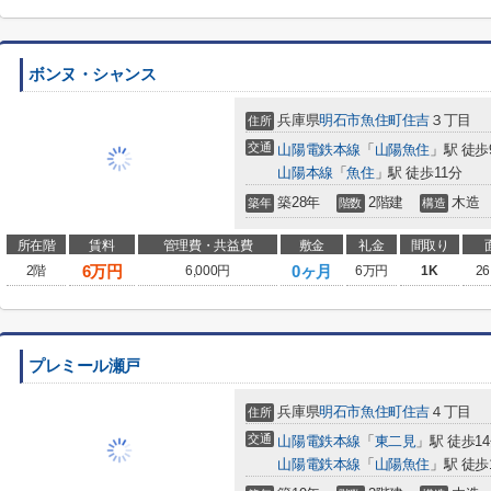
ボンヌ・シャンス
兵庫県
明石市
魚住町住吉
３丁目
住所
交通
山陽電鉄本線
「
山陽魚住
」駅 徒歩
山陽本線
「
魚住
」駅 徒歩11分
築28年
2階建
木造
築年
階数
構造
所在階
賃料
管理費・共益費
敷金
礼金
間取り
6
万円
0ヶ月
2階
6,000円
6万円
1K
26
プレミール瀬戸
兵庫県
明石市
魚住町住吉
４丁目
住所
交通
山陽電鉄本線
「
東二見
」駅 徒歩1
山陽電鉄本線
「
山陽魚住
」駅 徒歩