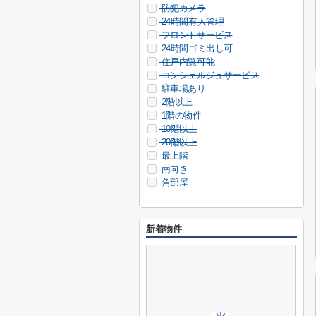
防犯カメラ
24時間有人管理
フロントサービス
24時間ゴミ出し可
住戸内覧可能
コンシェルジュサービス
駐車場あり
2階以上
1階の物件
10階以上
20階以上
最上階
南向き
角部屋
新着物件