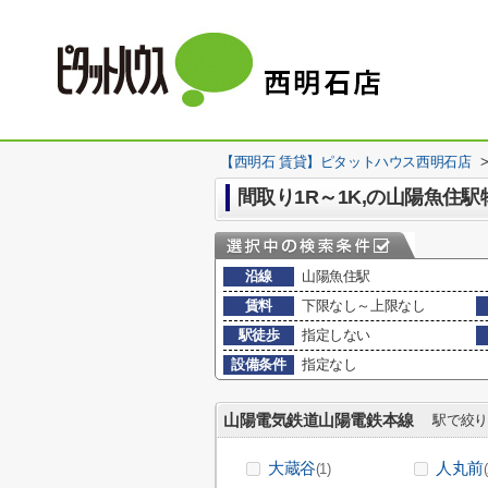
【西明石 賃貸】ピタットハウス西明石店
間取り1R～1K,の山陽魚住
沿線
山陽魚住駅
賃料
下限なし～上限なし
駅徒歩
指定しない
設備条件
指定なし
山陽電気鉄道山陽電鉄本線
駅で絞り
大蔵谷
人丸前
(1)