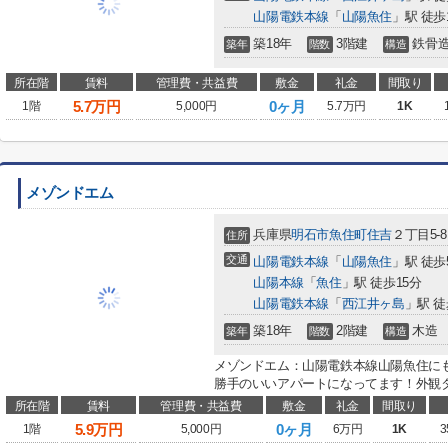
山陽電鉄本線
「
山陽魚住
」駅 徒歩
築18年
3階建
鉄骨
築年
階数
構造
所在階
賃料
管理費・共益費
敷金
礼金
間取り
5.7
万円
0ヶ月
1階
5,000円
5.7万円
1K
メゾンドエム
兵庫県
明石市
魚住町住吉
２丁目5-8
住所
交通
山陽電鉄本線
「
山陽魚住
」駅 徒歩
山陽本線
「
魚住
」駅 徒歩15分
山陽電鉄本線
「
西江井ヶ島
」駅 徒
築18年
2階建
木造
築年
階数
構造
メゾンドエム：山陽電鉄本線山陽魚住に
勝手のいいアパートになってます！外観タ
所在階
賃料
管理費・共益費
敷金
礼金
間取り
5.9
万円
0ヶ月
1階
5,000円
6万円
1K
3