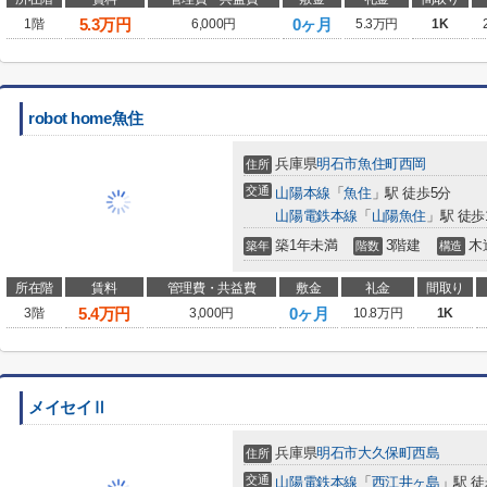
5.3
万円
0ヶ月
1階
6,000円
5.3万円
1K
robot home魚住
兵庫県
明石市
魚住町西岡
住所
交通
山陽本線
「
魚住
」駅 徒歩5分
山陽電鉄本線
「
山陽魚住
」駅 徒歩
築1年未満
3階建
木
築年
階数
構造
所在階
賃料
管理費・共益費
敷金
礼金
間取り
5.4
万円
0ヶ月
3階
3,000円
10.8万円
1K
メイセイⅡ
兵庫県
明石市
大久保町西島
住所
交通
山陽電鉄本線
「
西江井ヶ島
」駅 徒